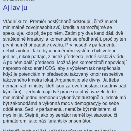
Aj lav ju
Vládní krize. Premiér neslýchaně odstoupil, čímž musel
minimálně zdvojnásobit svůj kredit, a samozřejmě se
spekuluje, kdo přijde po něm. Zatím prý dva kandidáti, dvě
strašidelné kreatury, a komentáře se předhánějí, proč by ten
první neměl připadat v úvahu. Prý nesedí v parlamentu,
nebyl zvolen. Jako by v poměrném systému byli voleni
jedinci, nikoli partaje, z nichž předseda jedné sestaví vládu.
A po něm další předseda. Možná jen komentátoři napovídají
naprosto obsolentní ODS, aby s výběrem tak nespěchala,
když je potenciálním předsedou takzvaný kmotr respektive
takzvaného kmotra lokaj. Argument je ale divný. Já třeba
nemám rád ministry, kteří jsou zároveň poslanci (sedmý pád,
kým čím) – jednak mají dvě práce na plný úvazek, tudíž
minimálně jednu nemohou vykonávat důstojně a jednak má
být zákonodárná a výkonná moc v demogracyjy od sebe
oddělena. Sedí v parlamentu, nemůže být ministrem, si
myslím já. Stejně jako by senátor neměl být starostou či
primátorem, jako náš furiantský prisemátor.