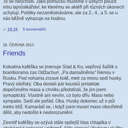
To se neochodí. Jako pomůcku můžeme v úzkých použít
míru tajnůstkářství, ke kterému se aktéři při různých úkonech
uchylují. Politiky nezaměstnáváme, ale za 2., 4., a 5. se u
nás běžně vyhazuje na hodinu.
at
18:34
5 komentářů:
18. ČERVNA 2013
Friends
Kokutina kaféška se jmenuje Slad & Ko, vepřový šašlik s
bramborama zas Odžachuri. „Pa damašněmu“ řeknou v
Rusku. Pod nohama zrzavé kotě, metr za mnou sedí husky.
Pravý sibiřský. Oba dostali pár kousků jentaktak
dopečeného masa a chvilku předstírali, že jim jsem
symaptický. Vlastně ani nevím, co bylo dřív. Maso nebo
sympatie. Sedí ale pořád. Oba. Husky dokonec už o půl
metru blíž. Kamarádí se, i když jsem musel maso obezřetně
dělit, aby nedošlo k nedorozumění.
Zevnitř kaféšky se ozývá stále opilejší hlas chlapíka v