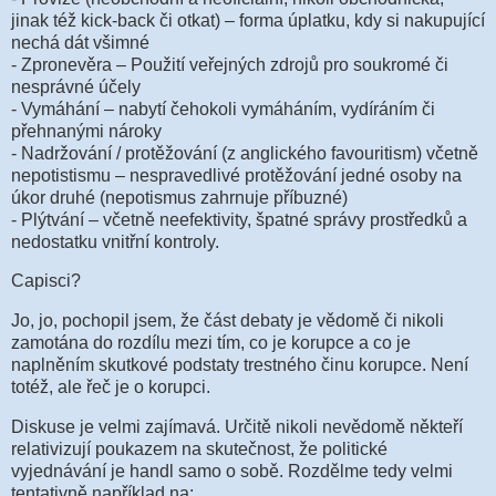
jinak též kick-back či otkat) – forma úplatku, kdy si nakupující
nechá dát všimné
- Zpronevěra – Použití veřejných zdrojů pro soukromé či
nesprávné účely
- Vymáhání – nabytí čehokoli vymáháním, vydíráním či
přehnanými nároky
- Nadržování / protěžování (z anglického favouritism) včetně
nepotistismu – nespravedlivé protěžování jedné osoby na
úkor druhé (nepotismus zahrnuje příbuzné)
- Plýtvání – včetně neefektivity, špatné správy prostředků a
nedostatku vnitřní kontroly.
Capisci?
Jo, jo, pochopil jsem, že část debaty je vědomě či nikoli
zamotána do rozdílu mezi tím, co je korupce a co je
naplněním skutkové podstaty trestného činu korupce. Není
totéž, ale řeč je o korupci.
Diskuse je velmi zajímavá. Určitě nikoli nevědomě někteří
relativizují poukazem na skutečnost, že politické
vyjednávání je handl samo o sobě. Rozdělme tedy velmi
tentativně například na: