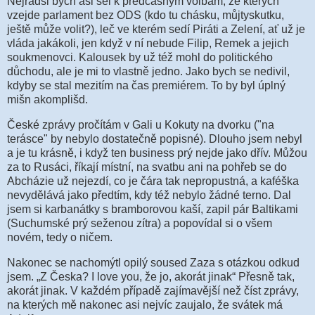
Nejradši bych asi šel k předčasným volbám, ze kterých
vzejde parlament bez ODS (kdo tu chásku, můjtyskutku,
ještě může volit?), leč ve kterém sedí Piráti a Zelení, ať už je
vláda jakákoli, jen když v ní nebude Filip, Remek a jejich
soukmenovci. Kalousek by už též mohl do politického
důchodu, ale je mi to vlastně jedno. Jako bych se nedivil,
kdyby se stal mezitím na čas premiérem. To by byl úplný
mišn akomplišd.
České zprávy pročítám v Gali u Kokuty na dvorku ("na
terásce" by nebylo dostatečně popisné). Dlouho jsem nebyl
a je tu krásně, i když ten business prý nejde jako dřív. Můžou
za to Rusáci, říkají místní, na svatbu ani na pohřeb se do
Abcházie už nejezdí, co je čára tak nepropustná, a kaféška
nevydělává jako předtím, kdy též nebylo žádné terno. Dal
jsem si karbanátky s bramborovou kaší, zapil pár Baltikami
(Suchumské prý seženou zítra) a popovídal si o všem
novém, tedy o ničem.
Nakonec se nachomýtl opilý soused Zaza s otázkou odkud
jsem. „Z Česka? I love you, že jo, akorát jinak“ Přesně tak,
akorát jinak. V každém případě zajímavější než číst zprávy,
na kterých mě nakonec asi nejvíc zaujalo, že svátek má