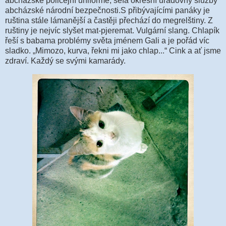
abcházské policejní uniformě, šéfa okresní úřadovny služby
abcházské národní bezpečnosti.S přibývajícími panáky je
ruština stále lámanější a častěji přechází do megrelštiny. Z
ruštiny je nejvíc slyšet mat-pjeremat. Vulgární slang. Chlapík
řeší s babama problémy světa jménem Gali a je pořád víc
sladko. „Mimozo, kurva, řekni mi jako chlap...“ Cink a ať jsme
zdraví. Každý se svými kamarády.