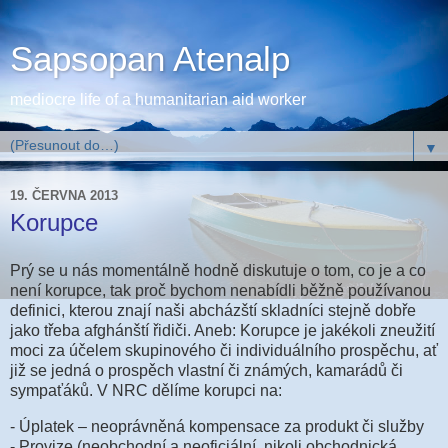
Sapsopan Atenalp
mediocre life of a humanitarian aid worker
▼
19. ČERVNA 2013
Korupce
Prý se u nás momentálně hodně diskutuje o tom, co je a co
není korupce, tak proč bychom nenabídli běžně používanou
definici, kterou znají naši abcházští skladníci stejně dobře
jako třeba afghánští řidiči. Aneb: Korupce je jakékoli zneužití
moci za účelem skupinového či individuálního prospěchu, ať
již se jedná o prospěch vlastní či známých, kamarádů či
sympaťáků. V NRC dělíme korupci na:
- Úplatek – neoprávněná kompensace za produkt či služby
- Provize (neobchodní a neoficiální, nikoli obchodnická,