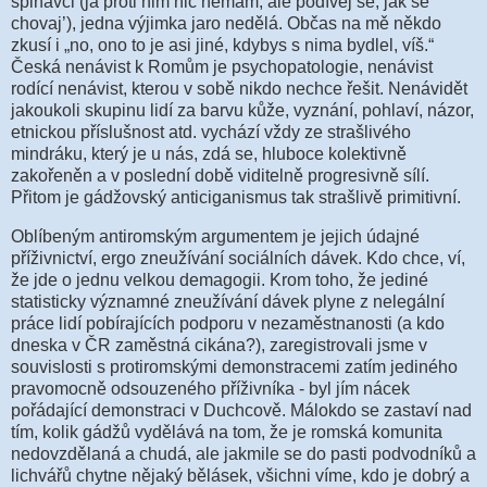
špinavci (já proti nim nic nemám, ale podívej se, jak se
chovaj’), jedna výjimka jaro nedělá. Občas na mě někdo
zkusí i „no, ono to je asi jiné, kdybys s nima bydlel, víš.“
Česká nenávist k Romům je psychopatologie, nenávist
rodící nenávist, kterou v sobě nikdo nechce řešit. Nenávidět
jakoukoli skupinu lidí za barvu kůže, vyznání, pohlaví, názor,
etnickou příslušnost atd. vychází vždy ze strašlivého
mindráku, který je u nás, zdá se, hluboce kolektivně
zakořeněn a v poslední době viditelně progresivně sílí.
Přitom je gádžovský anticiganismus tak strašlivě primitivní.
Oblíbeným antiromským argumentem je jejich údajné
příživnictví, ergo zneužívání sociálních dávek. Kdo chce, ví,
že jde o jednu velkou demagogii. Krom toho, že jediné
statisticky významné zneužívání dávek plyne z nelegální
práce lidí pobírajících podporu v nezaměstnanosti (a kdo
dneska v ČR zaměstná cikána?), zaregistrovali jsme v
souvislosti s protiromskými demonstracemi zatím jediného
pravomocně odsouzeného příživníka - byl jím nácek
pořádající demonstraci v Duchcově. Málokdo se zastaví nad
tím, kolik gádžů vydělává na tom, že je romská komunita
nedovzdělaná a chudá, ale jakmile se do pasti podvodníků a
lichvářů chytne nějaký bělásek, všichni víme, kdo je dobrý a