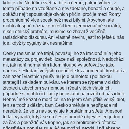
kdo je zlý. Nedělím svět na bílé a černé, pokud vůbec, v
tomto případě na vzdělané a nevzdělané, bohaté a chudé, a
dokážu najít spoust objektivních příčin, proč je mezi Romy
procentuelně více socek než mezi bílými. Abychom ale
mohli alespoň náznakem řešit tento jednoznačně sociální,
nikoli etnický problém, musíme se zbavit živočišně
rasistického diskursu. Ani vlastně nevím, jestli to ještě u nás
jde, když ty cygány tak nesnášíme.
Český rasismus mě trápí, považuji ho za iracionální a jeho
metastázy za projev debilizace naší společnosti. Nedochází
mi, jak není normálním lidem hloupé vyjadřovat se jako
náckové. Hledání vnějšího nepřítele k zapomenutí frustrací a
zahlazení vlastních průšvihů je dlouholetou politickou
strategií i základem bulváru, ve kterém se rýpeme v cizích
životech, abychom se nemuseli rýpat v těch vlastních,
případně si mohli říct, jací jsou ostatní na rozdíl od nás idioti.
Nebaví mě kázat o morálce, na to jsem sám příliš velký idiot,
jen se trochu děsím, kam Česko směřuje a nepřipadá mi
nereálné, že se u nás schyluje k brutálnímu střetu. Alespoň
to tak vypadá, když se na české hroudě objevíte jen jednou
za čas a pokaždé vás kopne, jak se protiromská rétorika
přiostřuje a popularizuje. Ač se možná nezdá, i při absenci