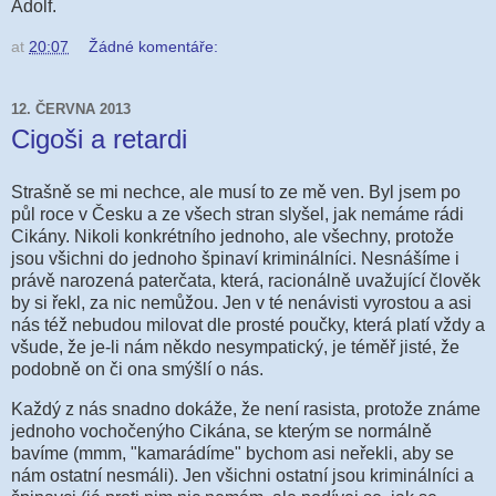
Adolf.
at
20:07
Žádné komentáře:
12. ČERVNA 2013
Cigoši a retardi
Strašně se mi nechce, ale musí to ze mě ven. Byl jsem po
půl roce v Česku a ze všech stran slyšel, jak nemáme rádi
Cikány. Nikoli konkrétního jednoho, ale všechny, protože
jsou všichni do jednoho špinaví kriminálníci. Nesnášíme i
právě narozená paterčata, která, racionálně uvažující člověk
by si řekl, za nic nemůžou. Jen v té nenávisti vyrostou a asi
nás též nebudou milovat dle prosté poučky, která platí vždy a
všude, že je-li nám někdo nesympatický, je téměř jisté, že
podobně on či ona smýšlí o nás.
Každý z nás snadno dokáže, že není rasista, protože známe
jednoho vochočenýho Cikána, se kterým se normálně
bavíme (mmm, "kamarádíme" bychom asi neřekli, aby se
nám ostatní nesmáli). Jen všichni ostatní jsou kriminálníci a