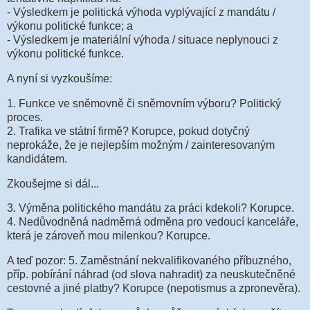
- Výsledkem je politická výhoda vyplývající z mandátu /
výkonu politické funkce; a
- Výsledkem je materiální výhoda / situace neplynouci z
výkonu politické funkce.
A nyní si vyzkoušíme:
1. Funkce ve sněmovně či sněmovním výboru? Politický
proces.
2. Trafika ve státní firmě? Korupce, pokud dotyčný
neprokáže, že je nejlepším možným / zainteresovaným
kandidátem.
Zkoušejme si dál...
3. Výměna politického mandátu za práci kdekoli? Korupce.
4. Nedůvodněná nadměrná odměna pro vedoucí kanceláře,
která je zároveň mou milenkou? Korupce.
A teď pozor: 5. Zaměstnání nekvalifikovaného příbuzného,
příp. pobírání náhrad (od slova nahradit) za neuskutečněné
cestovné a jiné platby? Korupce (nepotismus a zpronevěra).