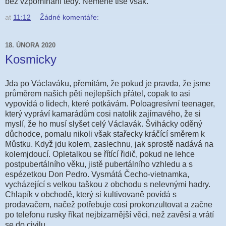
bez vzpomínání tedy. Neméně tiše však.
at
11:12
Žádné komentáře:
18. ÚNORA 2020
Kosmicky
Jda po Václaváku, přemítám, že pokud je pravda, že jsme
průměrem našich pěti nejlepších přátel, copak to asi
vypovídá o lidech, které potkávám. Poloagresívní teenager,
který vypráví kamarádům cosi natolik zajímavého, že si
myslí, že ho musí slyšet celý Václavák. Švihácky oděný
důchodce, pomalu nikoli však stařecky kráčící směrem k
Můstku. Když jdu kolem, zaslechnu, jak sprostě nadává na
kolemjdoucí. Opletalkou se řítící řidič, pokud ne lehce
postpubertálního věku, jistě pubertálního vzhledu a s
espézetkou Don Pedro. Vysmátá Čecho-vietnamka,
vycházející s velkou taškou z obchodu s nelevnými hadry.
Chlapík v obchodě, který si kultivovaně povídá s
prodavačem, načež potřebuje cosi prokonzultovat a začne
po telefonu rusky říkat nejbizarnější věci, než zavěsí a vrátí
se do civilu.