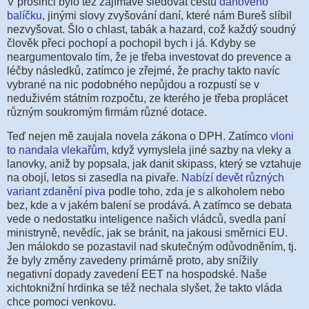
V prosinci bylo též zajímavé sledovat cestu
daňového
balíčku
, jinými slovy zvyšování daní, které nám Bureš slíbil
nezvyšovat. Šlo o chlast, tabák a hazard, což každý soudný
člověk přeci pochopí a pochopil bych i já. Kdyby se
neargumentovalo tím, že je třeba investovat do prevence a
léčby následků, zatímco je zřejmé, že prachy takto navíc
vybrané na nic podobného nepůjdou a rozpustí se v
neduživém státním rozpočtu, ze kterého je třeba proplácet
různým soukromým firmám různé dotace.
Teď nejen mě zaujala novela zákona o DPH. Zatímco
vloni
to nandala vlekařům
, když vymyslela jiné sazby na vleky a
lanovky, aniž by popsala, jak danit skipass, který se vztahuje
na obojí, letos si zasedla na pivaře.
Nabízí devět různých
variant zdanění piva
podle toho, zda je s alkoholem nebo
bez, kde a v jakém balení se prodává. A zatímco se debata
vede o nedostatku inteligence našich vládců, svedla paní
ministryně, nevědíc, jak se bránit, na jakousi směrnici EU.
Jen málokdo se pozastavil nad skutečným odůvodněním, tj.
že byly změny zavedeny primárně proto, aby snížily
negativní dopady zavedení EET na hospodské. Naše
xichtoknižní hrdinka se též nechala slyšet, že takto vláda
chce pomoci venkovu.