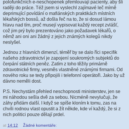
polofunkčních e-neschopenek přemlouvají pacienty, aby šli
raději do práce. Též jsem si vyslechl zajímavé leč mírně
deprimující povídání o mafiánských praktikách místních
lékařských bossů, až došla řeč na to, že si dosud lámou
hlavu nad tím, proč musejí vypisovat každý recept zvlášť,
což jim prý bylo prezentováno jako požadavek lékařů, o
němž ani oni ani žádný z jejich známých kolegů nikdy
neslyšel.
Jednou z hlavních dimenzí, téměř by se dalo říci specifik
našeho zdravotnictví je zapojení soukromých subjektů do
čerpání státních peněz. Zatím z toho těžily primárně
zdravotnické firmy, vesměs vlastněné známými firmami. Od
nového roku se tedy připojili i telefonní operátoři. Jako by už
dávno neměli dost.
P.S. Nechystám přehled neschopnosti ministerstev, jen se
mi náhodou sešla dvě za sebou. Nicméně nevylučuji, že
záhy přidám další. I když se spíše kloním k tomu, zas na
chvíli rodnou vlast opustit a žít někde, kde ví každý, že si z
nich politici pouze dělají prdel.
at
14:12
Žádné komentáře: