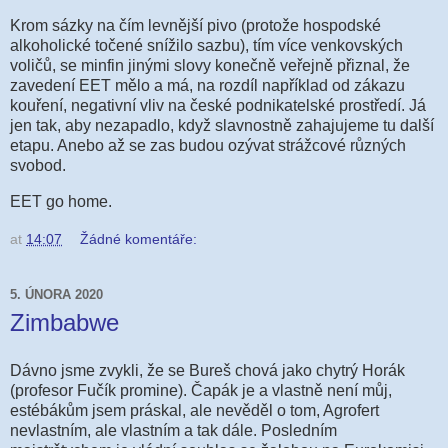
Krom sázky na čím levnější pivo (protože hospodské
alkoholické točené snížilo sazbu), tím více venkovských
voličů, se minfin jinými slovy konečně veřejně přiznal, že
zavedení EET mělo a má, na rozdíl například od zákazu
kouření, negativní vliv na české podnikatelské prostředí. Já
jen tak, aby nezapadlo, když slavnostně zahajujeme tu další
etapu. Anebo až se zas budou ozývat strážcové různých
svobod.
EET go home.
at
14:07
Žádné komentáře:
5. ÚNORA 2020
Zimbabwe
Dávno jsme zvykli, že se Bureš chová jako chytrý Horák
(profesor Fučík promine). Čapák je a vlastně není můj,
estébákům jsem práskal, ale nevěděl o tom, Agrofert
nevlastním, ale vlastním a tak dále. Posledním