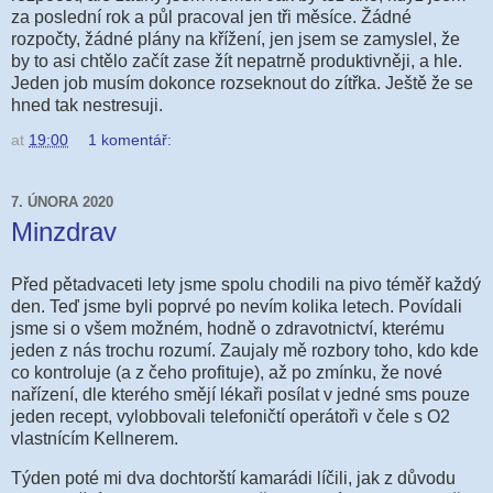
za poslední rok a půl pracoval jen tři měsíce. Žádné
rozpočty, žádné plány na křížení, jen jsem se zamyslel, že
by to asi chtělo začít zase žít nepatrně produktivněji, a hle.
Jeden job musím dokonce rozseknout do zítřka. Ještě že se
hned tak nestresuji.
at
19:00
1 komentář:
7. ÚNORA 2020
Minzdrav
Před pětadvaceti lety jsme spolu chodili na pivo téměř každý
den. Teď jsme byli poprvé po nevím kolika letech. Povídali
jsme si o všem možném, hodně o zdravotnictví, kterému
jeden z nás trochu rozumí. Zaujaly mě rozbory toho, kdo kde
co kontroluje (a z čeho profituje), až po zmínku, že nové
nařízení, dle kterého smějí lékaři posílat v jedné sms pouze
jeden recept, vylobbovali telefoničtí operátoři v čele s O2
vlastnícím Kellnerem.
Týden poté mi dva dochtorští kamarádi líčili, jak z důvodu