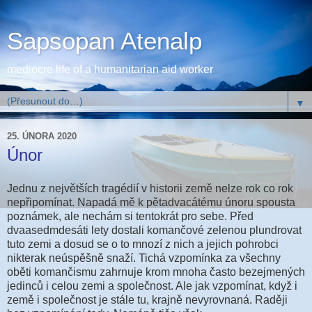
Sapsopan Atenalp
mediocre life of a humanitarian aid worker
▼
25. ÚNORA 2020
Únor
Jednu z největších tragédií v historii země nelze rok co rok
nepřipomínat. Napadá mě k pětadvacátému únoru spousta
poznámek, ale nechám si tentokrát pro sebe. Před
dvaasedmdesáti lety dostali komančové zelenou plundrovat
tuto zemi a dosud se o to mnozí z nich a jejich pohrobci
nikterak neúspěšně snaží. Tichá vzpomínka za všechny
oběti komančismu zahrnuje krom mnoha často bezejmených
jedinců i celou zemi a společnost. Ale jak vzpomínat, když i
země i společnost je stále tu, krajně nevyrovnaná. Raději