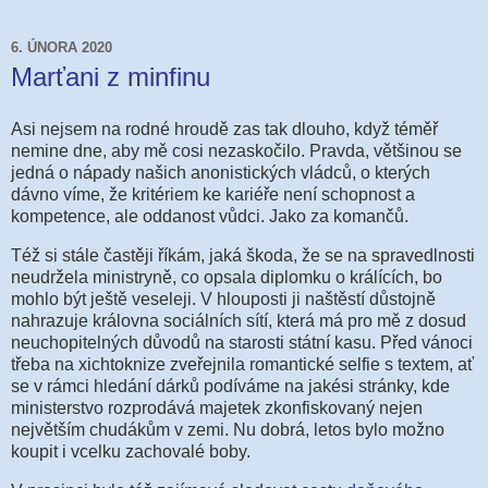
6. ÚNORA 2020
Marťani z minfinu
Asi nejsem na rodné hroudě zas tak dlouho, když téměř
nemine dne, aby mě cosi nezaskočilo. Pravda, většinou se
jedná o nápady našich anonistických vládců, o kterých
dávno víme, že kritériem ke kariéře není schopnost a
kompetence, ale oddanost vůdci. Jako za komančů.
Též si stále častěji říkám, jaká škoda, že se na spravedlnosti
neudržela ministryně, co opsala diplomku o králících, bo
mohlo být ještě veseleji. V hlouposti ji naštěstí důstojně
nahrazuje královna sociálních sítí, která má pro mě z dosud
neuchopitelných důvodů na starosti státní kasu. Před vánoci
třeba na xichtoknize zveřejnila romantické selfie s textem, ať
se v rámci hledání dárků podíváme na jakési stránky, kde
ministerstvo rozprodává majetek zkonfiskovaný nejen
největším chudákům v zemi. Nu dobrá, letos bylo možno
koupit i vcelku zachovalé boby.