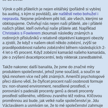
Výrok o pěti přátelích je nejen elitářský (pořádně si vybírej
ba audituj, s kým si povídáš), ale
naštěstí nebo bohužel i
nepravda
. Nejsme průměrem pěti lidí, ale všech, kterými se
obklopujeme. Ovlivňují nás nejen naši přátelé, ale i přátelé
našich přátel, kteří ovlivňují naše přátele atd. Například
Christakis s Fowlerem
zkoumali následky známých a
rodinných příslušníků v relativně objektivní kategorii obezity
a zjistili, že když v našem okolí někdo zobézní, zvýší se
pravděpodobnost našeho zobéznění během následujících 2-
4 let o 45 procent. Když zobézní kamarád našeho kamaráda,
jde o zvýšení dvacetiprocentní, tedy nikterak zanedbatelné.
Takže nakonec další banalita, že jsme do značné míry
produktem společenství, jehož jsme součástí, a součin se
týká mnohem více než pěti známých. Američtí psychologové
přeci dávno vědí, že čtyřicet procent naší osobnosti formuje
tzv. non-shared environment, nesdílené prostředí, v
porovnání s padesáti procenty genů a deseti procenty
prostředí sdíleného, většinou zvaného též rodina. Klíčovou
proměnnou asi bude, jak velké naše společenství je. Jdu
Václavákem a usmívám se, že to mé společenství zahrnuje