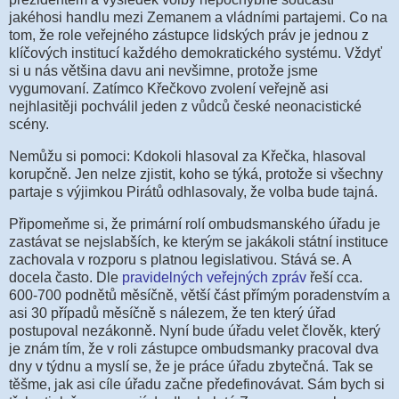
jakéhosi handlu mezi Zemanem a vládními partajemi. Co na
tom, že role veřejného zástupce lidských práv je jednou z
klíčových institucí každého demokratického systému. Vždyť
si u nás většina davu ani nevšimne, protože jsme
vygumovaní. Zatímco Křečkovo zvolení veřejně asi
nejhlasitěji pochválil jeden z vůdců české neonacistické
scény.
Nemůžu si pomoci: Kdokoli hlasoval za Křečka, hlasoval
korupčně. Jen nelze zjistit, koho se týká, protože si všechny
partaje s výjimkou Pirátů odhlasovaly, že volba bude tajná.
Připomeňme si, že primární rolí ombudsmanského úřadu je
zastávat se nejslabších, ke kterým se jakákoli státní instituce
zachovala v rozporu s platnou legislativou. Stává se. A
docela často. Dle
pravidelných veřejných zpráv
řeší cca.
600-700 podnětů měsíčně, větší část přímým poradenstvím a
asi 30 případů měsíčně s nálezem, že ten který úřad
postupoval nezákonně. Nyní bude úřadu velet člověk, který
je znám tím, že v roli zástupce ombudsmanky pracoval dva
dny v týdnu a myslí se, že je práce úřadu zbytečná. Tak se
těšme, jak asi cíle úřadu začne předefinovávat. Sám bych si