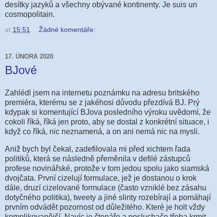
desítky jazyků a všechny obývané kontinenty. Je suis un
cosmopolitain.
at
15:51
Žádné komentáře:
17. ÚNORA 2020
BJové
Zahlédl jsem na internetu poznámku na adresu britského
premiéra, kterému se z jakéhosi důvodu přezdívá BJ. Prý
kdypak si komentující BJova posledního výroku uvědomí, že
cokoli říká, říká jen proto, aby se dostal z konkrétní situace, i
když co říká, nic neznamená, a on ani nemá nic na mysli.
Aniž bych byl čekal, zadefilovala mi před xichtem řada
politiků, která se následně přeměnila v defilé zástupců
profese novinářské, protože v tom jedou spolu jako siamská
dvojčata. První cizelují formulace, jež je dostanou o krok
dále, druzí cizelované formulace (často vzniklé bez zásahu
dotyčného politika), tweety a jiné slinty rozebírají a pomáhají
prvním odvádět pozornost od důležitého. Které je holt vždy
komplikovanější. Navíc je čtenáře a posluchače třeba krmit