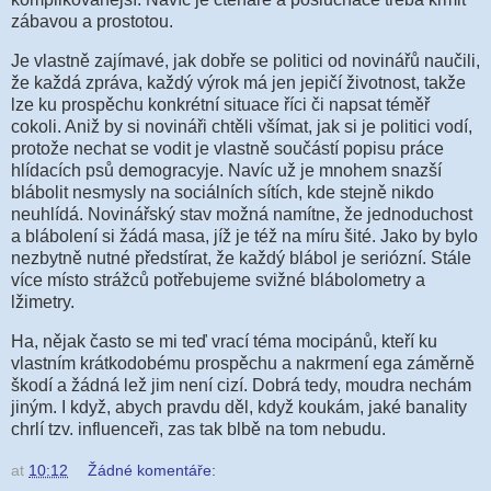
zábavou a prostotou.
Je vlastně zajímavé, jak dobře se politici od novinářů naučili,
že každá zpráva, každý výrok má jen jepičí životnost, takže
lze ku prospěchu konkrétní situace říci či napsat téměř
cokoli. Aniž by si novináři chtěli všímat, jak si je politici vodí,
protože nechat se vodit je vlastně součástí popisu práce
hlídacích psů demogracyje. Navíc už je mnohem snazší
blábolit nesmysly na sociálních sítích, kde stejně nikdo
neuhlídá. Novinářský stav možná namítne, že jednoduchost
a blábolení si žádá masa, jíž je též na míru šité. Jako by bylo
nezbytně nutné předstírat, že každý blábol je seriózní. Stále
více místo strážců potřebujeme svižné blábolometry a
lžimetry.
Ha, nějak často se mi teď vrací téma mocipánů, kteří ku
vlastním krátkodobému prospěchu a nakrmení ega záměrně
škodí a žádná lež jim není cizí. Dobrá tedy, moudra nechám
jiným. I když, abych pravdu děl, když koukám, jaké banality
chrlí tzv. influenceři, zas tak blbě na tom nebudu.
at
10:12
Žádné komentáře: