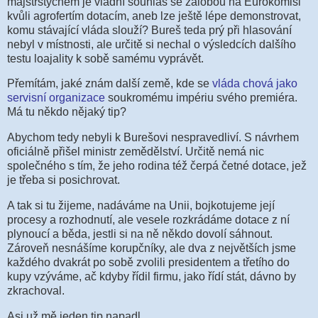
majstrštychem je vládní souhlas se žalobou na Eurokomisi
kvůli agrofertím dotacím, aneb lze ještě lépe demonstrovat,
komu stávající vláda slouží? Bureš teda prý při hlasování
nebyl v místnosti, ale určitě si nechal o výsledcích dalšího
testu loajality k sobě samému vyprávět.
Přemítám, jaké znám další země, kde se
vláda chová jako
servisní organizace
soukromému impériu svého premiéra.
Má tu někdo nějaký tip?
Abychom tedy nebyli k Burešovi nespravedliví. S návrhem
oficiálně přišel ministr zemědělství. Určitě nemá nic
společného s tím, že jeho rodina též čerpá četné dotace, jež
je třeba si posichrovat.
A tak si tu žijeme, nadáváme na Unii, bojkotujeme její
procesy a rozhodnutí, ale vesele rozkrádáme dotace z ní
plynoucí a běda, jestli si na ně někdo dovolí sáhnout.
Zároveň nesnášíme korupčníky, ale dva z největších jsme
každého dvakrát po sobě zvolili presidentem a třetího do
kupy vzýváme, ač kdyby řídil firmu, jako řídí stát, dávno by
zkrachoval.
Asi už mě jeden tip napadl.