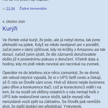
at
21:04
Žádné komentáře:
4. ÚNORA 2020
Kurýři
Ve čtvrtek volal kurýr, že jede, ale já nebyl doma, tak jsme
přehodili na pátek. Když se nikdo neobjevil ani v pondělí,
začal jsem v úterý zjišťovat, kdy mi knížky z Amazonu asi tak
dorazí, načež jsem zjistil, že dle záznamů doručovatele
došlo již k poslednímu pokusu o doručení. Včetně data a
hodiny, kdy mi jistě nikdo nevolal ani necinkal na zvonek.
Operátor mi do telefonu sice něco zamumlal, že se divné,
ale odsud nejvíce vypadá, že si v UPS šetří cestu a čekají,
až či zda se člověk sám ozve. Holt už dávno nejde business
jako dříve a konkurence tlačí, což je koneckonců vidět i na
tom, že na rozdíl od většiny ostatních u nás nemají hoši z
UPS kde nedoručené rance složit, takže musejí vše
nerozdané vozit zpět na základnu. Se člověk pak nemůže
divit, že další dodání jen předstírají. Yntrystynk.