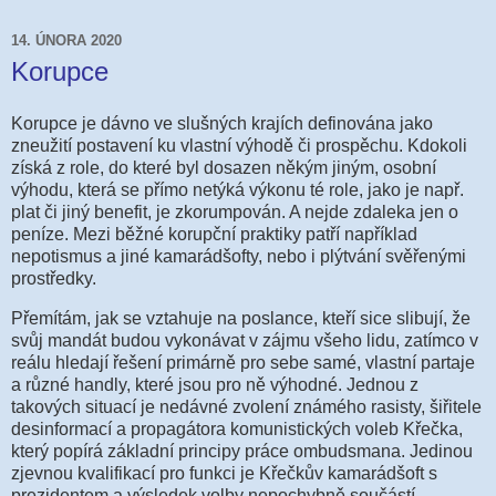
14. ÚNORA 2020
Korupce
Korupce je dávno ve slušných krajích definována jako
zneužití postavení ku vlastní výhodě či prospěchu. Kdokoli
získá z role, do které byl dosazen někým jiným, osobní
výhodu, která se přímo netýká výkonu té role, jako je např.
plat či jiný benefit, je zkorumpován. A nejde zdaleka jen o
peníze. Mezi běžné korupční praktiky patří například
nepotismus a jiné kamarádšofty, nebo i plýtvání svěřenými
prostředky.
Přemítám, jak se vztahuje na poslance, kteří sice slibují, že
svůj mandát budou vykonávat v zájmu všeho lidu, zatímco v
reálu hledají řešení primárně pro sebe samé, vlastní partaje
a různé handly, které jsou pro ně výhodné. Jednou z
takových situací je nedávné zvolení známého rasisty, šiřitele
desinformací a propagátora komunistických voleb Křečka,
který popírá základní principy práce ombudsmana. Jedinou
zjevnou kvalifikací pro funkci je Křečkův kamarádšoft s
prezidentem a výsledek volby nepochybně součástí