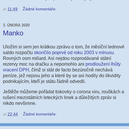
at
11:49
Žádné komentáře:
3. ÚNORA 2020
Manko
Uložím si sem jen krátkou zprávu o tom, že měsíční lednové
saldo rozpočtu
skončilo poprvé od roku 2003 v mínusu
.
Rovných osm miliard. Asi nejdou rozprodávané státní
rezervy moc na dračku a nepomohlo ani
prodloužení lhůty
vracení DPH
, čímž si stát de facto bezúročně nechává
peníze, jež nejsou jeho a které by se asi hodily do likvidity
podnikajícím, kteří je státu řádně odvedli.
Ještěže můžeme pořádat tiskovky o corona viru, rouškách a
rušení mezistátních leteckých linek a důležitých zpráv si
nikdo nevšimne.
at
22:44
Žádné komentáře: