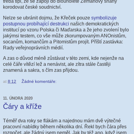
třeba tipl, že se zapojí do dlouholeté Zemanovy snahy
korodovat české soudnictví.
Nelze se ubránit dojmu, že Křeček pouze
symbolizuje
postupnou probíhající destrukci
našich demokratických
institucí po vzoru Polska či Maďarska a že jeho zvolení bylo
jakýmsi testem, co vše může zkorumpovaným ANOnistům,
socanům, komančům a Pitomistům projít. Příští zastávka:
Rady veřejnoprávních médií.
A zas o důvod méně zůstávat v této zemi, kde nejenže na
celé čáře vítězí lež a nenávist, ale zítra stále častěji
znamená a sakra, s čím zas přijdou.
at
8:12
Žádné komentáře:
11. ÚNORA 2020
Čáry a kříže
Téměř dva roky se flákám a najednou mám dvě výtečné
pracovní nabídky během několika dní. Řekl bych čára přes
rozpočet, ale žádný jsem neměl. Jak by též ano, když jsem