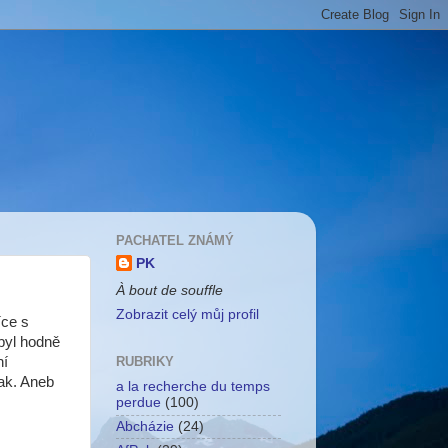
PACHATEL ZNÁMÝ
PK
À bout de souffle
Zobrazit celý můj profil
íce s
 byl hodně
ní
RUBRIKY
nak. Aneb
a la recherche du temps
perdue
(100)
Abcházie
(24)