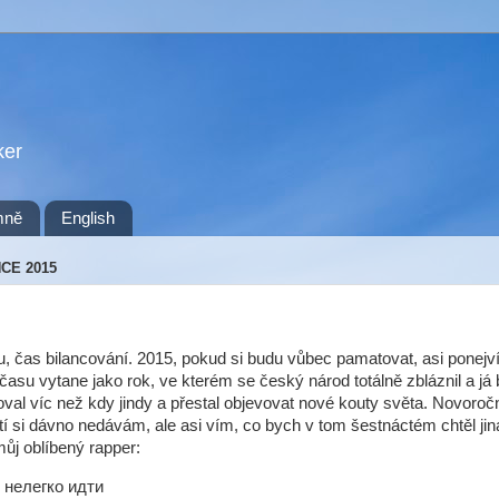
ker
mně
English
NCE 2015
, čas bilancování. 2015, pokud si budu vůbec pamatovat, asi ponejv
asu vytane jako rok, ve kterém se český národ totálně zbláznil a já
val víc než kdy jindy a přestal objevovat nové kouty světa. Novoroč
í si dávno nedávám, ale asi vím, co bych v tom šestnáctém chtěl ji
můj oblíbený rapper:
нелегко идти