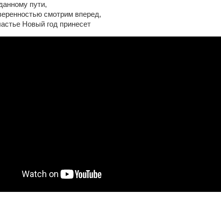
данному пути,
веренностью смотрим вперед,
частье Новый год принесет