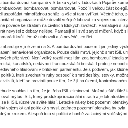
u bombardovací kampaně v Srbsku vyšel v Lidovkách Pojarův kome
bardovat, bombardovat, bombardovat. Rozčílil velkou část kolegů,
i uspořádat mimořádnou schůzi a vše si tam vyříkat. Včetně toho, z
manitární organizace může dovolit veřejně lobovat za vojenskou interv
ně povede ke ztrátám na civilních lidských životech. Pamatuji-li si s
rát nevyšel z debaty nejlépe. Pamatuji si i své zaryté mlčení, když s
marádi kvůli témuž utahovali a já nevěděl, co říct.
mbarduje v jiné zemi na S. A bombardování bude mít jen jediný výsl
abení nenáviděné organizace. Pouze další mrtví, jejichž smrt ISIL u
ových příznivců. Není velký rozdíl mezi tím zda bombardují letadla s
rická, kanadská, nedávno i francouzská či britská. I proto je nepocho
edávného hlasování v britském parlamentu. Je s podivem, jak klidně
 politiků, kteří zvednutím ruky odsoudí k smrti desítky, stovky, možná
ivilistů, kteří se provinili pouze tím, že žijí na území, kontrolovaném 
bude souhlasit s tím, že je třeba ISIL eliminovat. Možná ještě důležitě
novat mýtus ISIL, který produkuje iracionální strach a je tak atraktivní
o se k ISIL různě ve světě hlásí. Letecké nálety bez pozemní ofenzí
ný vojenský ani politický smysl, zatímco pozemní ofenzíva by byla
ným krokem. Alespoň toto si politici v honbě za lacinými voličskými
.