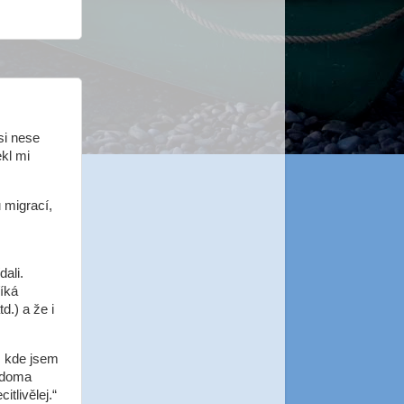
si nese
ekl mi
 migrací,
ali.
říká
d.) a že i
, kde jsem
m doma
tlivělej.“