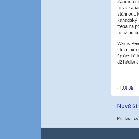
Zatímco s
nová kana
stáhnout. 
kanadský r
třeba na p
benzínu do
War is Pea
stěžejním 
špiónské k
džihádističt
at
16:35
Novější
Přihlásit s