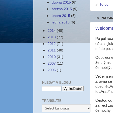
►
dubna 2015
(6)
at
10:56
►
března 2015
(9)
►
února 2015
(5)
18. PROSI
►
ledna 2015
(6)
Welcom
►
2014
(48)
►
2013
(77)
Po půl roc
ešus s jíd
►
2012
(71)
místo pozd
►
2011
(48)
►
2010
(31)
Odpoledne 
že prý nic
►
2007
(11)
černobílýc
►
2006
(1)
Večer jsem
Zrovna se 
HLEDAT V BLOGU
obecně „Ara
to „Arab“ 
Cestou od
TRANSLATE
zahlédl zn
černochy. 