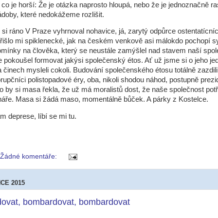
co je horší: Že je otázka naprosto hloupá, nebo že je jednoznačně ras
doby, které nedokážeme rozlišit.
si ráno V Praze vyhrnoval nohavice, já, zarytý odpůrce ostentatícní
přišlo mi spiklenecké, jak na českém venkově asi málokdo pochopí 
mínky na člověka, který se neustále zamýšlel nad stavem naší spol
 pokoušel formovat jakýsi společenský étos. Ať už jsme si o jeho je
 činech mysleli cokoli. Budování společenského étosu totálně zazdil
orupčníci polistopadové éry, oba, nikoli shodou náhod, postupně prezid
 by si masa řekla, že už má moralistů dost, že naše společnost pot
lháře. Masa si žádá maso, momentálně bůček. A párky z Kostelce.
 deprese, líbí se mi tu.
Žádné komentáře:
NCE 2015
ovat, bombardovat, bombardovat