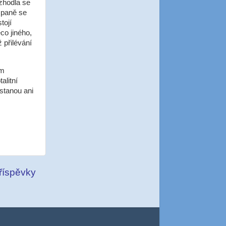
zhodla se
mpaně se
tojí
co jiného,
 přilévání
ém
alitní
tanou ani
příspěvky