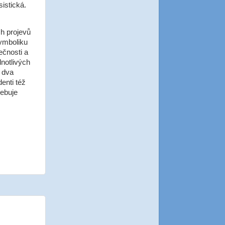
istická.
ch projevů
symboliku
ečnosti a
dnotlivých
i dva
enti též
řebuje