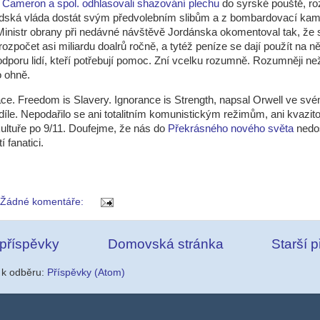
i
Cameron a spol. odhlasovali shazování plechu
do syrské pouště, ro
dská vláda dostát svým předvolebním slibům a z bombardovací ka
Ministr obrany při nedávné návštěvě Jordánska okomentoval tak, že s
ozpočet asi miliardu doalrů ročně, a tytéž peníze se dají použít na ně
odporu lidí, kteří potřebují pomoc. Zní vcelku rozumně. Rozumněji než
 ohně.
ce. Freedom is Slavery. Ignorance is Strength, napsal Orwell ve sv
díle. Nepodařilo se ani totalitním komunistickým režimům, ani kvazitot
ultuře po 9/11. Doufejme, že nás do
Překrásného nového světa
nedos
í fanatici.
Žádné komentáře:
 příspěvky
Domovská stránka
Starší 
e k odběru:
Příspěvky (Atom)