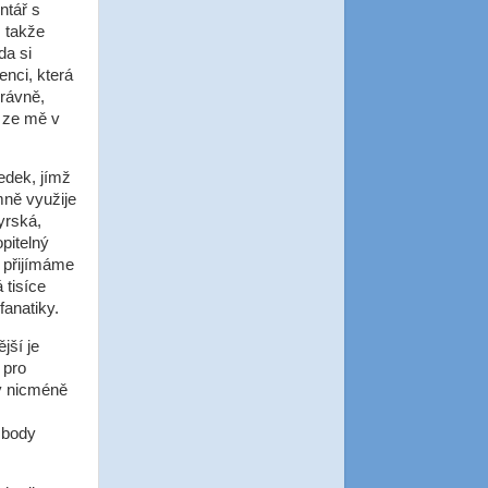
ntář s
 takže
da si
enci, která
právně,
i ze mě v
edek, jímž
mně využije
yrská,
pitelný
 přijímáme
 tisíce
fanatiky.
jší je
 pro
vy nicméně
 body