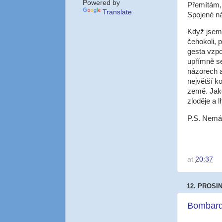
Powered by
Přemítám, 
Translate
Spojené ná
Když jsem 
čehokoli, 
gesta vzpo
upřímně se
názorech a
největší k
země. Jako
zloděje a 
P.S. Nemám
at
20:37
12. PROSI
Bombard