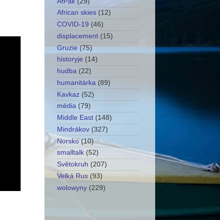
AfPak
(29)
African skies
(12)
COVID-19
(46)
displacement
(15)
Gruzie
(75)
historyje
(14)
hudba
(22)
humanitárka
(89)
Kavkaz
(52)
média
(79)
Middle East
(148)
Mindrákov
(327)
Norsko
(10)
smalltalk
(52)
Světokruh
(207)
Velká Rus
(93)
wolowyny
(229)