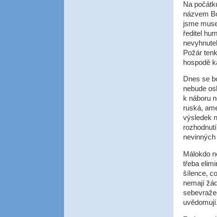
Na počátk
názvem Bom
jsme musel
ředitel hu
nevyhnutel
Požár tenk
hospodě ka
Dnes se bo
nebude osl
k náboru n
ruská, ame
výsledek n
rozhodnutí
nevinných c
Málokdo ne
třeba elimi
šílence, c
nemají žád
sebevražed
uvědomují