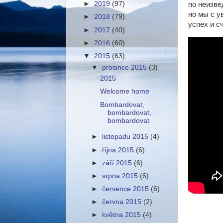
►
2019
(97)
по неизве
но мы с у
►
2018
(79)
успех и с
►
2017
(40)
►
2016
(60)
▼
2015
(63)
▼
prosince 2015
(3)
2015
Welcome home
Bombardovat,
bombardovat,
bombardovat
►
listopadu 2015
(4)
►
října 2015
(6)
►
září 2015
(6)
►
srpna 2015
(6)
►
července 2015
(6)
►
června 2015
(2)
►
května 2015
(4)