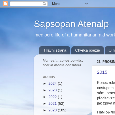
Sapsopan Atenalp
mediocre life of a humanitarian aid wor
Hlavní strana
Chvilka poezie
O 
Non est magnus pumilio,
27. PROSI
licet in monte constiterit...
2015
ARCHIV
Konec roku
►
2024
(1)
odstupem č
►
2023
(1)
sám, praco
►
2022
(1)
předsevzet
jak zpívá 
►
2021
(52)
►
2020
(105)
Нам было 