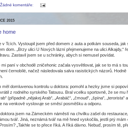
Žádné komentáře:
NCE 2015
e home
e v Tcích. Vystoupil jsem před domem z auta a potkám souseda, jak 
lem dom. „Brzy ulici U Nových lázní přejmenujeme na ulici Alkajdy,“ ř
ravu. Zastavil jsem se u schránky, abych si nemusel povídat.
mi paní v obchodě zničehonic začala vysvětlovat, jak se to má s tou
 není černobílé, načež následovala salva rasistických názorů. Hodně
h.
 měl domluvenou kontrolu u doktora: pomohl a hezky jsme si popovíd
vrátil z rodného syrského Tatousu. Bral vcelku sportovně, že se mu 
b“ (případně „nějakej Arab“, „Arabáč“, „čmoud“, „špína“, „terorista“ at
se na venkově vyslovuje se směsí posměšku a odporu.
 doktora jsem na Zámeckém náměstí na chvilku zašel do restaurace
ámou tvář. Jiná, neznámá tvář na mě hned vyskočila, jestli prý má
Prosím? „Takhle se to přece říká. A říká dávno. Nebuď, prosím tě, přeci