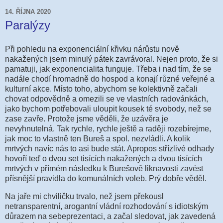
14. ŘÍJNA 2020
Paralýzy
Při pohledu na exponenciální křivku nárůstu nově
nakažených jsem minulý pátek zavrávoral. Nejen proto, že si
pamatuji, jak exponencialita funguje. Třeba i nad tím, že se
nadále chodí hromadně do hospod a konají různé veřejné a
kulturní akce. Místo toho, abychom se kolektivně začali
chovat odpovědně a omezili se ve vlastních radovánkách,
jako bychom potřebovali uloupit kousek té svobody, než se
zase zavře. Protože jsme věděli, že uzávěra je
nevyhnutelná. Tak rychle, rychle ještě a raději rozebírejme,
jak moc to vlastně ten Bureš a spol. nezvládli. A kolik
mrtvých navíc nás to asi bude stát. Apropos střízlivé odhady
hovoří teď o dvou set tisících nakažených a dvou tisících
mrtvých v přímém následku k Burešově liknavosti zavést
přísnější pravidla do komunálních voleb. Prý dobře věděl.
Na jaře mi chviličku trvalo, než jsem překousl
netransparentní, arogantní vládní rozhodování s idiotským
důrazem na sebeprezentaci, a začal sledovat, jak zavedená