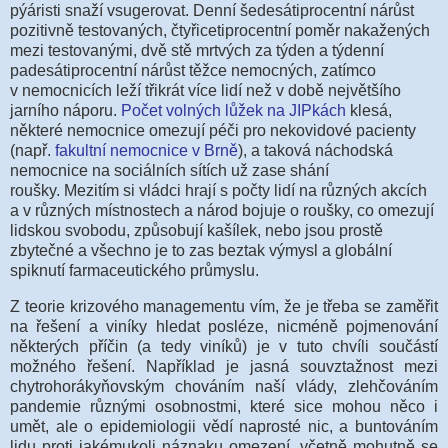
pýáristi snaží vsugerovat. Denní šedesátiprocentní nárůst
pozitivně testovaných, čtyřicetiprocentní poměr nakažených
mezi testovanými, dvě stě mrtvých za týden a týdenní
padesátiprocentní nárůst těžce nemocných, zatímco
v nemocnicích leží třikrát více lidí než v době největšího
jarního náporu.
Počet volných lůžek na JIPkách
klesá,
některé nemocnice omezují péči pro nekovidové pacienty
(např.
fakultní nemocnice v Brně
), a taková n
áchodská
nemocnice na sociálních sítích už zase shání
roušky.
Mezitím si vládci hrají s počty lidí na různých akcích
a v různých místnostech a národ bojuje o roušky, co omezují
lidskou svobodu, způsobují kašílek, nebo jsou prostě
zbytečné a všechno je to zas beztak výmysl a globální
spiknutí farmaceutického průmyslu.
Z teorie krizového managementu vím, že je třeba se zaměřit
na řešení a viníky hledat posléze, nicméně pojmenování
některých příčin (a tedy viníků) je v tuto chvíli součástí
možného řešení. Například je jasná souvztažnost mezi
chytrohorákyňovským chováním naší vlády, zlehčováním
pandemie různými osobnostmi, které sice mohou něco i
umět, ale o epidemiologii vědí naprosté nic, a buntováním
lidu proti jakémukoli náznaku omezení, včetně mohutně se