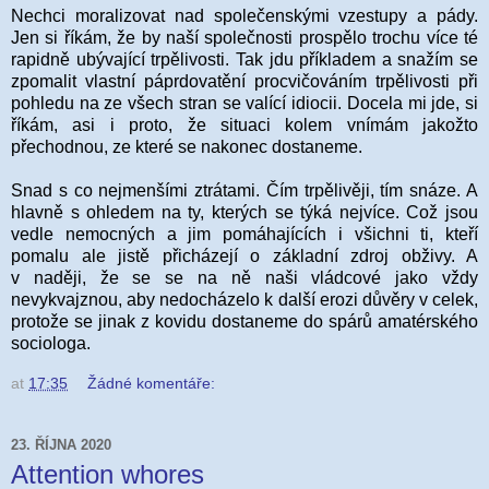
Nechci moralizovat nad společenskými vzestupy a pády.
Jen si říkám, že by naší společnosti prospělo trochu více té
rapidně ubývající trpělivosti. Tak jdu příkladem a snažím se
zpomalit vlastní páprdovatění procvičováním trpělivosti při
pohledu na ze všech stran se valící idiocii. Docela mi jde, si
říkám, asi i proto, že situaci kolem vnímám jakožto
přechodnou, ze které se nakonec dostaneme.
Snad s co nejmenšími ztrátami. Čím trpělivěji, tím snáze. A
hlavně s ohledem na ty, kterých se týká nejvíce. Což jsou
vedle nemocných a jim pomáhajících i všichni ti, kteří
pomalu ale jistě přicházejí o základní zdroj obživy. A
v naději, že se se na ně naši vládcové jako vždy
nevykvajznou, aby nedocházelo k další erozi důvěry v celek,
protože se jinak z kovidu dostaneme do spárů amatérského
sociologa.
at
17:35
Žádné komentáře:
23. ŘÍJNA 2020
Attention whores