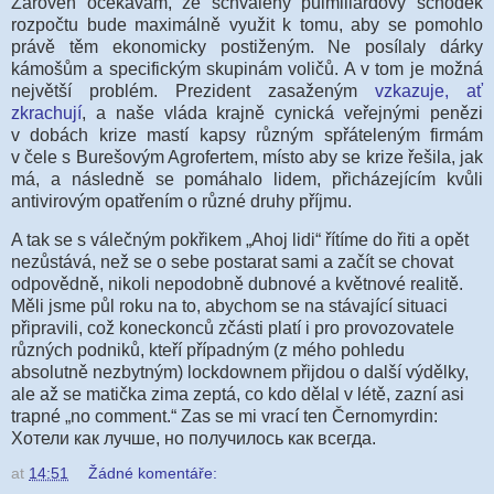
Zároveň očekávám, že schválený půlmiliardový schodek
rozpočtu bude maximálně využit k tomu, aby se
pomohlo
právě těm
ekonomicky postiženým. Ne posílaly dárky
kámošům a specifickým skupinám voličů. A v tom je možná
největší problém. Prezident zasaženým
vzkazuje, ať
zkrachují
, a naše vláda krajně cynická veřejnými penězi
v dobách krize mastí kapsy různým spřáteleným firmám
v čele s Burešovým Agrofertem, místo aby se krize řešila, jak
má, a následně se pomáhalo lidem, přicházejícím kvůli
antivirovým opatřením o různé druhy příjmu.
A tak se s válečným pokřikem „Ahoj lidi“ řítíme do řiti a opět
nezůstává, než se o sebe postarat sami a začít se chovat
odpovědně, nikoli nepodobně dubnové a květnové realitě.
Měli jsme půl roku na to, abychom se na stávající situaci
připravili, což koneckonců zčásti platí i pro provozovatele
různých podniků, kteří případným (z mého pohledu
absolutně nezbytným) lockdownem přijdou o další výdělky,
ale až se matička zima zeptá, co kdo dělal v létě, zazní asi
trapné „no comment.“ Zas se mi vrací ten Černomyrdin:
Хотели как лучше, но п
олучилось как всегда.
at
14:51
Žádné komentáře: