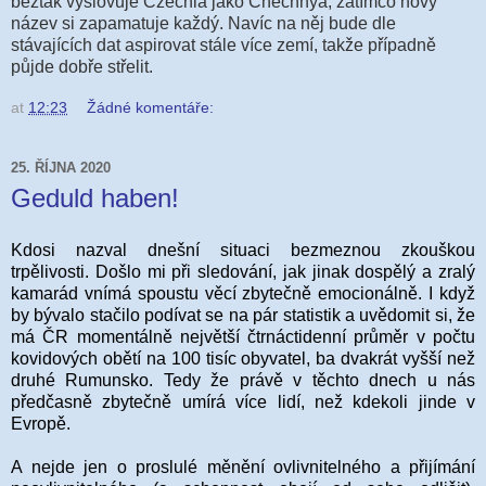
beztak vyslovuje Czechia jako Chechnya, zatímco nový
název si zapamatuje každý. Navíc na něj bude dle
stávajících dat aspirovat stále více zemí, takže případně
půjde dobře střelit.
at
12:23
Žádné komentáře:
25. ŘÍJNA 2020
Geduld haben!
Kdosi nazval dnešní situaci bezmeznou zkouškou
trpělivosti. Došlo mi při sledování, jak jinak dospělý a zralý
kamarád vnímá spoustu věcí zbytečně emocionálně. I když
by bývalo stačilo podívat se na pár statistik a uvědomit si, že
má ČR momentálně největší čtrnáctidenní průměr v počtu
kovidových obětí na 100 tisíc obyvatel, ba dvakrát vyšší než
druhé Rumunsko. Tedy že právě v těchto dnech u nás
předčasně zbytečně umírá více lidí, než kdekoli jinde v
Evropě.
A nejde jen o proslulé měnění ovlivnitelného a přijímání