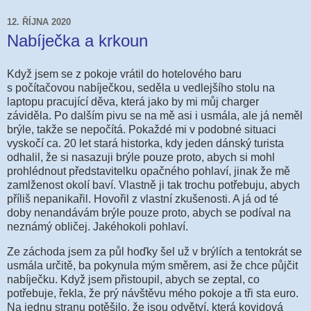
12. ŘÍJNA 2020
Nabíječka a krkoun
Když jsem se z pokoje vrátil do hotelového baru
s počítačovou nabíječkou, seděla u vedlejšího stolu na
laptopu pracující děva, která jako by mi můj charger
záviděla. Po dalším pivu se na mě asi i usmála, ale já neměl
brýle, takže se nepočítá. Pokaždé mi v podobné situaci
vyskočí ca. 20 let stará historka, kdy jeden dánský turista
odhalil, že si nasazuji brýle pouze proto, abych si mohl
prohlédnout představitelku opačného pohlaví, jinak že mě
zamlženost okolí baví. Vlastně ji tak trochu potřebuju, abych
příliš nepanikařil. Hovořil z vlastní zkušenosti. A já od té
doby nenandávám brýle pouze proto, abych se podíval na
neznámý obličej. Jakéhokoli pohlaví.
Ze záchoda jsem za půl hoďky šel už v brýlích a tentokrát se
usmála určitě, ba pokynula mým směrem, asi že chce půjčit
nabíječku. Když jsem přistoupil, abych se zeptal, co
potřebuje, řekla, že prý návštěvu mého pokoje a tři sta euro.
Na jednu stranu potěšilo, že jsou odvětví, která kovidová