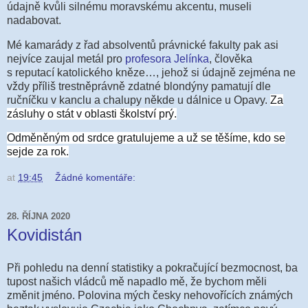
údajně kvůli silnému moravskému akcentu, museli
nadabovat.
Mé kamarády z řad
absolventů právnické fakulty pak asi
nejvíce zaujal metál pro
profesora Jelínka
, člověka
s reputací katolického kněze…, jehož si údajně zejména ne
vždy příliš trestněprávně zdatné blondýny pamatují dle
ručníčku v kanclu a chalupy někde u dálnice u Opavy.
Za
zásluhy o stát v oblasti školství prý.
Odměněným od srdce gratulujeme a už se těšíme, kdo se
sejde za rok.
at
19:45
Žádné komentáře:
28. ŘÍJNA 2020
Kovidistán
Při pohledu na denní statistiky a pokračující bezmocnost, ba
tupost našich vládců mě napadlo m
ě, že bychom měli
změnit jméno. Polovina mých česky nehovořících známých