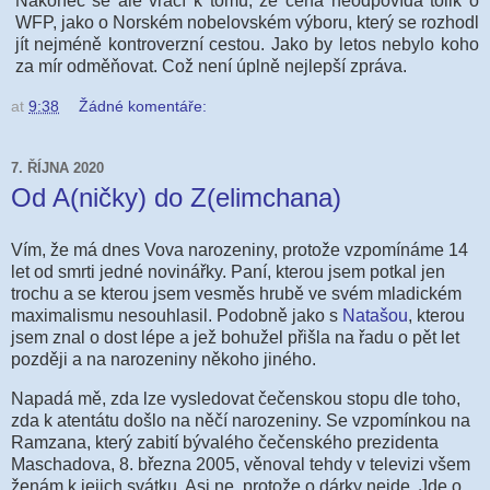
Nakonec se ale vrací k tomu, že cena neodpovídá tolik o
WFP, jako o Norském nobelovském výboru, který se rozhodl
jít nejméně kontroverzní cestou. Jako by letos nebylo koho
za mír odměňovat. Což není úplně nejlepší zpráva.
at
9:38
Žádné komentáře:
7. ŘÍJNA 2020
Od A(ničky) do Z(elimchana)
Vím, že má dnes Vova narozeniny, protože vzpomínáme 14
let od smrti jedné novinářky. Paní, kterou jsem potkal jen
trochu a se kterou jsem vesměs hrubě ve svém mladickém
maximalismu nesouhlasil. Podobně jako s
Natašou
, kterou
jsem znal o dost lépe a jež bohužel přišla na řadu o pět let
později a na narozeniny někoho jiného.
Napadá mě, zda lze vysledovat čečenskou stopu dle toho,
zda k atentátu došlo na něčí narozeniny. Se vzpomínkou na
Ramzana, který zabití bývalého čečenského prezidenta
Maschadova, 8. března 2005, věnoval tehdy v televizi všem
ženám k jejich svátku. Asi ne, protože o dárky nejde. Jde o