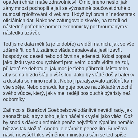
opatření chrání naše zdravotnictví. O nic jiného nešlo, jak
záhy mnozí pochopili a jali se významně poučovat druhé o
nutnosti zplošťování křivek atp. I když byl brutální nedostatek
oficiálních dat. Nakonec zafungovalo skvěle, na rozdíl od
následné potřebné pomoci ekonomicky pochroumaným v
následku uzávěr.
Teď jsme data měli (a je to dobře) a viděli na nich, jak se vše
zdárně řítí do řiti, zatímco vláda debatovala, jestli zavřít
hospody od deseti nebo od čtvrt na jedenáct. Kdosi popsal
jako jízdu vysokou rychlostí proti velmi dobře viditelné zdi,
při které se debatuje, jak moc je třeba přibrzdit. Místo toho,
aby se na brzdu šláplo vší silou. Jako by vládě došly baterky
a dostala se mimo realitu. Nebo ji paralyzovalo zjištění, kam
vše spěje. Nebo opravdu funguje pouze na základě vrtochů
svého vůdce, který, jak víme, raději poslouchá pýáristy než
odborníky.
Zatímco si Burešovi Goebbelsové zdánlivě nevědí rady, jak
zaonačit tak, aby z toho jejich náčelník vyšel jako vítěz. Což
by snad s dávkou erárních peněz největším rýpalům nemělo
být zas tak složité. Anebo je erárních peněz líto. Burešovi
navíc nevyšel trik s výměnou ministra a sám se teď spíše