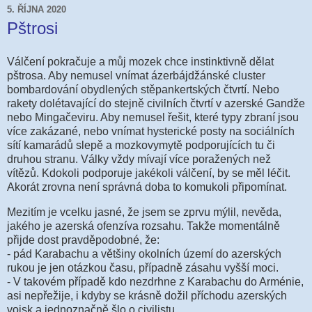
5. ŘÍJNA 2020
Pštrosi
Válčení pokračuje a můj mozek chce instinktivně dělat
pštrosa. Aby nemusel vnímat ázerbájdžánské cluster
bombardování obydlených stěpankertských čtvrtí. Nebo
rakety dolétavající do stejně civilních čtvrtí v azerské Gandže
nebo Mingačeviru. Aby nemusel řešit, které typy zbraní jsou
více zakázané, nebo vnímat hysterické posty na sociálních
sítí kamarádů slepě a mozkovymytě podporujících tu či
druhou stranu. Války vždy mívají více poražených než
vítězů. Kdokoli podporuje jakékoli válčení, by se měl léčit.
Akorát zrovna není správná doba to komukoli připomínat.
Mezitím je vcelku jasné, že jsem se zprvu mýlil, nevěda,
jakého je azerská ofenzíva rozsahu. Takže momentálně
přijde dost pravděpodobné, že:
- pád Karabachu a většiny okolních území do azerských
rukou je jen otázkou času, případně zásahu vyšší moci.
- V takovém případě kdo nezdrhne z Karabachu do Arménie,
asi nepřežije, i kdyby se krásně dožil příchodu azerských
vojsk a jednoznačně šlo o civilistu.