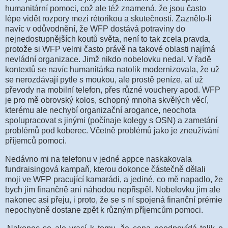
humanitární pomoci, což ale též znamená, že jsou často
lépe vidět rozpory mezi rétorikou a skutečností. Zaznělo-li
navíc v odůvodnění, že WFP dostává potraviny do
nejnedostupnějších koutů světa, není to tak zcela pravda,
protože si WFP velmi často právě na takové oblasti najímá
nevládní organizace. Jimž nikdo nobelovku nedal. V řadě
kontextů se navíc humanitárka natolik modernizovala, že už
se nerozdávají pytle s moukou, ale prostě peníze, ať už
převody na mobilní telefon, přes různé vouchery apod.
WFP
je pro mě obrovský kolos, schopný mnoha skvělých věcí,
kterému ale nechybí organizační arogance, neochota
spolupracovat s jinými (počínaje kolegy s OSN) a zametání
problémů pod koberec. Včetně problémů jako je zneužívání
příjemců pomoci.
Nedávno mi na telefonu v jedné appce naskakovala
fundraisingová kampaň, kterou dokonce částečně dělali
moji
ve WFP pracující
kamarádi, a jediné, co mě napadlo, že
bych jim finančně ani náhodou nepřispěl. Nobelovku jim ale
nakonec asi přeju, i proto, že se s ní spojená finanční prémie
nepochybně dostane zpět k různým příjemcům pomoci.