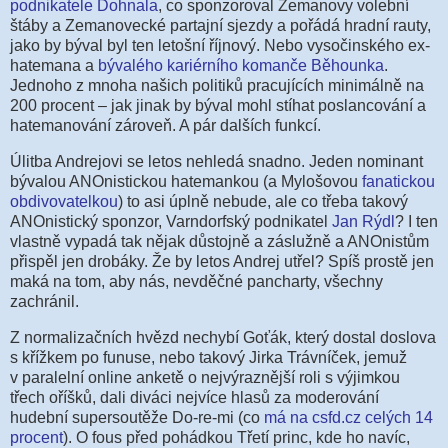
podnikatele Dohnala
, co sponzoroval Zemanovy volební
štáby a Zemanovecké partajní sjezdy a pořádá hradní rauty,
jako by býval byl ten letošní říjnový. Nebo vysočinského ex-
hatemana a
bývalého kariérního komanče Běhounka
.
Jednoho z mnoha našich politiků pracujících minimálně na
200 procent – jak jinak by býval mohl stíhat poslancování a
hatemanování zároveň. A pár dalších funkcí.
Úlitba Andrejovi se letos nehledá snadno. Jeden nominant
bývalou ANOnistickou hatemankou (a Mylošovou
fanatickou
obdivovatelkou
) to asi úplně nebude, ale co třeba takový
ANOnistický sponzor, Varndorfský podnikatel
Jan Rýdl
? I ten
vlastně vypadá tak nějak důstojně a záslužně a ANOnistům
přispěl jen drobáky. Že by letos Andrej utřel? Spíš prostě jen
maká na tom, aby nás, nevděčné pancharty, všechny
zachránil.
Z normalizačních hvězd nechybí Goťák, který dostal doslova
s křížkem po funuse, nebo takový Jirka Trávníček, jemuž
v paralelní online anketě o nejvýraznější roli s výjimkou
třech oříšků, dali diváci nejvíce hlasů za moderování
hudební supersoutěže Do-re-mi (co
má na csfd.cz celých 14
procent
). O fous před pohádkou Třetí princ, kde ho navíc,