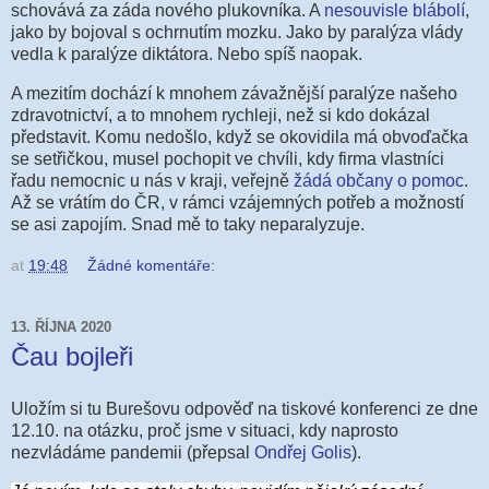
schovává za záda nového plukovníka. A
nesouvisle blábolí
,
jako by bojoval s ochrnutím mozku. Jako by paralýza vlády
vedla k paralýze diktátora. Nebo spíš naopak.
A mezitím dochází k mnohem závažnější paralýze našeho
zdravotnictví, a to mnohem rychleji, než si kdo dokázal
představit. Komu nedošlo, když se okovidila má obvoďačka
se setřičkou, musel pochopit ve chvíli, kdy firma vlastníci
řadu nemocnic u nás v kraji, veřejně
žádá občany o pomoc
.
Až se vrátím do ČR, v rámci vzájemných potřeb a možností
se asi zapojím. Snad mě to taky neparalyzuje.
at
19:48
Žádné komentáře:
13. ŘÍJNA 2020
Čau bojleři
Uložím si tu Burešovu odpověď na tiskové konferenci ze dne
12.10. na otázku, proč jsme v situaci, kdy naprosto
nezvládáme pandemii (přepsal
Ondřej Golis
).