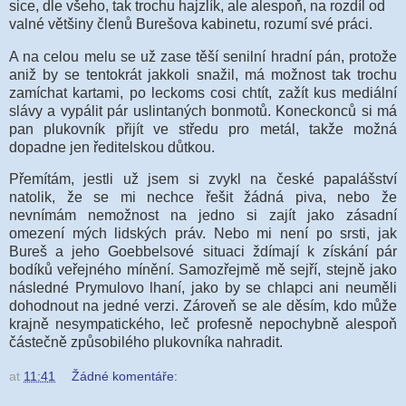
sice, dle všeho, tak trochu hajzlík, ale alespoň, na rozdíl od
valné většiny členů Burešova kabinetu, rozumí své práci.
A na celou melu se už zase těší senilní hradní pán, protože
aniž by se tentokrát jakkoli snažil, má možnost tak trochu
zamíchat kartami, po leckoms cosi chtít, zažít kus mediální
slávy a vypálit pár uslintaných bonmotů. Koneckonců si má
pan plukovník přijít ve středu pro metál, takže možná
dopadne jen ředitelskou důtkou.
Přemítám, jestli už jsem si zvykl na české papalášství
natolik, že se mi nechce řešit žádná piva, nebo že
nevnímám nemožnost na jedno si zajít jako zásadní
omezení mých lidských práv. Nebo mi není po srsti, jak
Bureš a jeho Goebbelsové situaci ždímají k získání pár
bodíků veřejného mínění. Samozřejmě mě sejří, stejně jako
následné Prymulovo lhaní, jako by se chlapci ani neuměli
dohodnout na jedné verzi. Zároveň se ale děsím, kdo může
krajně nesympatického, leč profesně nepochybně alespoň
částečně způsobilého plukovníka nahradit.
at
11:41
Žádné komentáře: