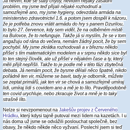
Já nevím, kde se staly chyby, nevidím nějaký zásadní
problém, my jsme teď přijali nějaké rozhodnutí a
samozřejmě ano, my jsme hygieny, odevzdala armáda na
ministerstvo zdravotnictví 1.6. a potom jsem dospěl k názoru,
že je potřeba znovu vrátit armádu do hry s panem Dzurilou,
to bylo 27. července, kdy sem viděl, že na odběrném místě
na Bulovce, že to nefunguje. Takže já si myslím, že se v tom
angažuju od rána do večera, nemám žádný pocit, že by sem
pochybil. My jsme zkrátka rozhodovali a v březnu někdo
přišel s tím matematickým modelem a v srpnu někdo sice byl
to ten stejný člověk, ale už přišel v nějakém čase a ty, který
měli přijít nepřišli. Takže to je podle mě v této fázi zbytečná
debata. Já nemám pocit, že bysme dělali něco špatně, nikdo
pořádně ten vir, můžeme se bavit, tady je odborník, můžete
se zeptat primářů, jak ten vir se chová a samozřejmě umíraj
lidi, umíraj lidi s covidem ano a mě je to líto. Pravděpodobně
ten covid urychluje, nebo zkracuje život a mně je to taky
strašně líto.
Nelze si nevzpomenout na
Jakešův projev z Červeného
Hrádku
, který kdysi tajně putoval mezi lidem na kazetách. I u
nás doma už jsme se odvážili poslouchat společně, bez
obavy, že někdo někde něco vyžvaní. Poslechl jsem si teď