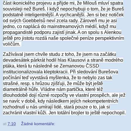
část ikonického projevu a přijde mi, že Milouš mluví spatra
souvisleji než Bureš. I když nepochybuji o tom, že je Bureš
podstatně inteligentnější. A vychcanější. Jen si bez notiček
od svých Goebbelsů neví zcela rady. Zároveň mu je asi
jedno, co naplácá do mainstreamových médií, když mu
propagandisté podporu zajistí jinak. A on spolu s Alenkou
ještě pro jistotu rozdá naše společné peníze perspektivním
voličům.
Zažívával jsem chvíle studu z toho, že jsem na začátku
devadesátek párkrát hodil hlas Klausovi a straně modrého
ptáka, která tu následně se Zemanovou ČSSD
institucionalizovala kleptokracii. Při sledování Burešova
počínání teď vyvstává myšlenka, že to nebylo zas tak
strašné, resp. s hrůzou zjišťuji, že může být ještě
diametrálně hůře. Vládne nám partička, které též
dlouhodobě dojí různé rozpočty ve vlastní prospěch, ale jež
se navíc v době, kdy následkem jejích nekompetentních
rozhodnutí u nás umírají lidé, stará pouze o to, jak si
zachránit vlastní kůži. Jen totální brojler to ještě nepochopil.
at
7:10
Žádné komentáře: