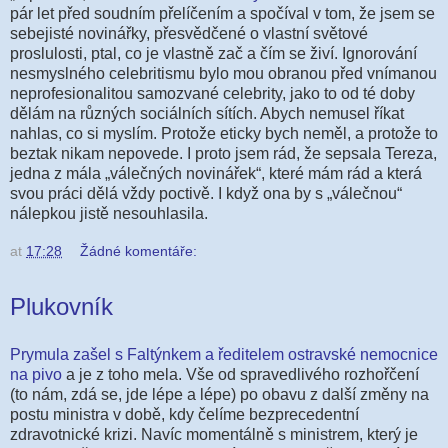
pár let před soudním přelíčením a spočíval v tom, že jsem se
sebejisté novinářky, přesvědčené o vlastní světové
proslulosti, ptal, co je vlastně zač a čím se živí. Ignorování
nesmyslného celebritismu bylo mou obranou před vnímanou
neprofesionalitou samozvané celebrity, jako to od té doby
dělám na různých sociálních sítích. Abych nemusel říkat
nahlas, co si myslím. Protože eticky bych neměl, a protože to
beztak nikam nepovede. I proto jsem rád, že sepsala Tereza,
jedna z mála „válečných novinářek“, které mám rád a která
svou práci dělá vždy poctivě. I když ona by s „válečnou“
nálepkou jistě nesouhlasila.
at
17:28
Žádné komentáře:
Plukovník
Prymula zašel s Faltýnkem a ředitelem ostravské nemocnice
na pivo
a je z toho mela. Vše od spravedlivého rozhořčení
(to nám, zdá se, jde lépe a lépe) po obavu z další změny na
postu ministra v době, kdy čelíme bezprecedentní
zdravotnické krizi. Navíc momentálně s ministrem, který je