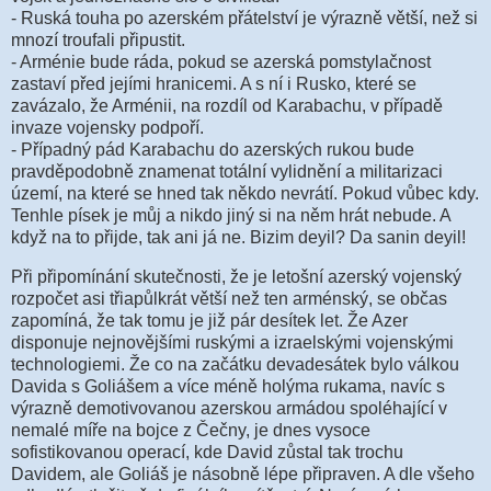
- Ruská touha po azerském přátelství je výrazně větší, než si
mnozí troufali připustit.
- Arménie bude ráda, pokud se azerská pomstylačnost
zastaví před jejími hranicemi. A s ní i Rusko, které se
zavázalo, že Arménii, na rozdíl od Karabachu, v případě
invaze vojensky podpoří.
- Případný pád Karabachu do azerských rukou bude
pravděpodobně znamenat totální vylidnění a militarizaci
území, na které se hned tak někdo nevrátí. Pokud vůbec kdy.
Tenhle písek je můj a nikdo jiný si na něm hrát nebude. A
když na to přijde, tak ani já ne. Bizim deyil? Da sanin deyil!
Při připomínání skutečnosti, že je letošní azerský vojenský
rozpočet asi třiapůlkrát větší než ten arménský, se občas
zapomíná, že tak tomu je již pár desítek let. Že Azer
disponuje nejnovějšími ruskými a izraelskými vojenskými
technologiemi. Že co na začátku devadesátek bylo válkou
Davida s Goliášem a více méně holýma rukama, navíc s
výrazně demotivovanou azerskou armádou spoléhající v
nemalé míře na bojce z Čečny, je dnes vysoce
sofistikovanou operací, kde David zůstal tak trochu
Davidem, ale Goliáš je násobně lépe připraven. A dle všeho