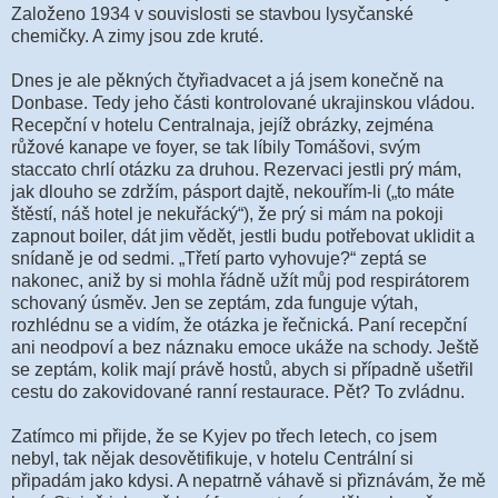
Založeno 1934 v souvislosti se stavbou lysyčanské
chemičky. A zimy jsou zde kruté.
Dnes je ale pěkných čtyřiadvacet a já jsem konečně na
Donbase. Tedy jeho části kontrolované ukrajinskou vládou.
Recepční v hotelu Centralnaja, jejíž obrázky, zejména
růžové kanape ve foyer, se tak líbily Tomášovi, svým
staccato chrlí otázku za druhou. Rezervaci jestli prý mám,
jak dlouho se zdržím, pásport dajtě, nekouřím-li („to máte
štěstí, náš hotel je nekuřácký“), že prý si mám na pokoji
zapnout boiler, dát jim vědět, jestli budu potřebovat uklidit a
snídaně je od sedmi. „Třetí parto vyhovuje?“ zeptá se
nakonec, aniž by si mohla řádně užít můj pod respirátorem
schovaný úsměv. Jen se zeptám, zda funguje výtah,
rozhlédnu se a vidím, že otázka je řečnická. Paní recepční
ani neodpoví a bez náznaku emoce ukáže na schody. Ještě
se zeptám, kolik mají právě hostů, abych si případně ušetřil
cestu do zakovidované ranní restaurace. Pět? To zvládnu.
Zatímco mi přijde, že se Kyjev po třech letech, co jsem
nebyl, tak nějak desovětifikuje, v hotelu Centrální si
připadám jako kdysi. A nepatrně váhavě si přiznávám, že mě