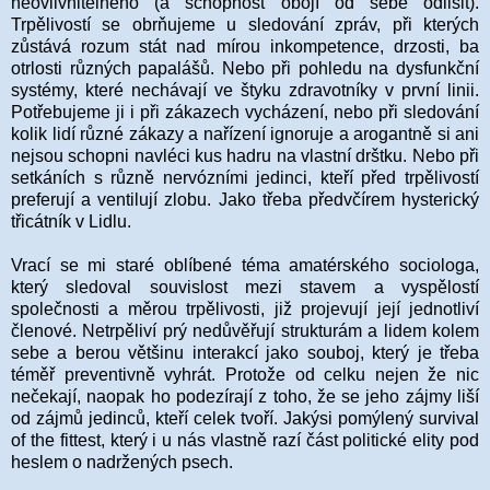
neovlivnitelného (a schopnost obojí od sebe odlišit).
Trpělivostí se obrňujeme u sledování zpráv, při kterých
zůstává rozum stát nad mírou inkompetence, drzosti, ba
otrlosti různých papalášů. Nebo při pohledu na dysfunkční
systémy, které nechávají ve štyku zdravotníky v první linii.
Potřebujeme ji i při zákazech vycházení, nebo při sledování
kolik lidí různé zákazy a nařízení ignoruje a arogantně si ani
nejsou schopni navléci kus hadru na vlastní drštku. Nebo při
setkáních s různě nervózními jedinci, kteří před trpělivostí
preferují a ventilují zlobu. Jako třeba předvčírem hysterický
třicátník v Lidlu.
Vrací se mi staré oblíbené téma amatérského sociologa,
který sledoval souvislost mezi stavem a vyspělostí
společnosti a měrou trpělivosti, již projevují její jednotliví
členové. Netrpěliví prý nedůvěřují strukturám a lidem kolem
sebe a berou většinu interakcí jako souboj, který je třeba
téměř preventivně vyhrát. Protože od celku nejen že nic
nečekají, naopak ho podezírají z toho, že se jeho zájmy liší
od zájmů jedinců, kteří celek tvoří. Jakýsi pomýlený survival
of the fittest, který i u nás vlastně razí část politické elity pod
heslem o nadržených psech.