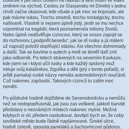
Budíček v pět ráno, Boltem na nádraží a šest hodin ve vlaku
směrem na východ. Cestou ze Slavjansku mi Dimitrij v jednu
chvíli začne ukazovat, kde všude a jak moc se bojovalo, ale
pak mávne rukou. Trochu smutně, trochu nostalgicky, trochu
naštvaně. Vlastně si nejsem úplně jistý, jestli se mu nechce
vzpomínat na tragédii, která poznamenala miliony životů.
Nebo úplně nedůvěřuje cizincovi, který ve snaze zapojit se
do rozhovoru („podpořit besedu“, jak se dí rusky a já málem
už napsal) položil doplňující otázku. Asi všechno dohromady
a další. Tak se bavíme o autech a mně se téměř daří znít
jako odborník. Po letech strávených na severním Kavkaze,
kde jsem se i kdysi učil rusky a kde každý správný muž
miluje svůj kalašnikov, žigulíka a děti (prý v tomto pořadí), si
ještě pamatuji ruské názvy nemála automobilových součástí.
Což nakonec zapůsobí. Takových cizinců tu zatím moc
neměli.
Po půldruhé hodině dojíždíme do Severodoněcku a nemůžu
než se nedopopřiusmát, jak jsou zas veškeré, jakkoli barvité
představy o neznámých místech nakonec mylné. Možná
kdybych si víc předem nastudoval, dovtípil bych se, že coby
sovětské město bude řádně naplánované. Široké ulice,
hodně zeleně, spousta paneláků a šachovnicový půdorys.