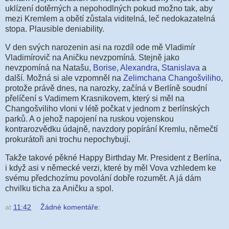
uklízení dotěrných a nepohodlných pokud možno tak, aby
mezi Kremlem a obětí zůstala viditelná, leč nedokazatelná
stopa. Plausible deniability.
V den svých narozenin asi na rozdíl ode mě Vladimír
Vladimírovič na Aničku nevzpomíná. Stejně jako
nevzpomíná na Natašu,
Borise
,
Alexandra
,
Stanislava
a
další. Možná si ale vzpomněl na
Zelimchana Changošviliho
,
protože právě dnes, na narozky, začíná v Berlíně soudní
přelíčení s Vadimem Krasnikovem, který si měl na
Changošviliho vloni v létě počkat v jednom z berlínských
parků. A o jehož napojení na ruskou vojenskou
kontrarozvědku údajně, navzdory popírání Kremlu, němečtí
prokurátoři ani trochu nepochybují.
Takže takové pěkné Happy Birthday Mr. President z Berlína,
i když asi v německé verzi, které by měl Vova vzhledem ke
svému předchozímu povolání dobře rozumět. A já dám
chvilku ticha za Aničku a spol.
at
11:42
Žádné komentáře: