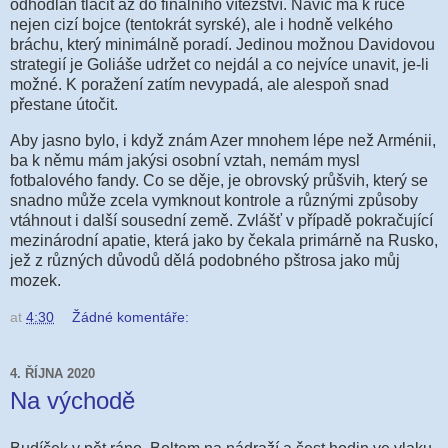
odhodlán tlačit až do finálního vítězství. Navíc má k ruce
nejen cizí bojce (tentokrát syrské), ale i hodně velkého
bráchu, který minimálně poradí. Jedinou možnou Davidovou
strategií je Goliáše udržet co nejdál a co nejvíce unavit, je-li
možné. K poražení zatím nevypadá, ale alespoň snad
přestane útočit.
Aby jasno bylo, i když znám Azer mnohem lépe než Arménii,
ba k němu mám jakýsi osobní vztah, nemám mysl
fotbalového fandy. Co se děje, je obrovský průšvih, který se
snadno může zcela vymknout kontrole a různými způsoby
vtáhnout i další sousední země. Zvlášť v případě pokračující
mezinárodní apatie, která jako by čekala primárně na Rusko,
jež z různých důvodů dělá podobného pštrosa jako můj
mozek.
at
4:30
Žádné komentáře:
4. ŘÍJNA 2020
Na východě