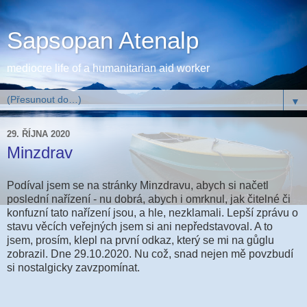
Sapsopan Atenalp
mediocre life of a humanitarian aid worker
▼
29. ŘÍJNA 2020
Minzdrav
Podíval jsem se na stránky Minzdravu, abych si načetl
poslední nařízení - nu dobrá, abych i omrknul, jak čitelné či
konfuzní tato nařízení jsou, a hle, nezklamali. Lepší zprávu o
stavu věcích veřejných jsem si ani nepředstavoval. A to
jsem, prosím, klepl na první odkaz, který se mi na gůglu
zobrazil. Dne 29.10.2020. Nu což, snad nejen mě povzbudí
si nostalgicky zavzpomínat.