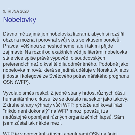
9. ŘÍJNA 2020
Nobelovky
Dávno mě zajímá jen nobelovka literární, abych si rozšířil
obzor a možná i porovnal svůj vkus se vkusem porotců.
Pravda, většinou se neshodneme, ale i tak mi přijde
zajímavé. Na rozdíl od exaktních věd je literární nobelovka
stále více spíše právě výpovědí o soudcovských
preferencích než o kvalitě díla odměněného. Podobně jako
nobelovka mírová, která se jediná uděluje v Norsku. A letos
ji dostali kolegové ze Světového potravinářského programu
OSN (WFP).
Vyvolalo směs reakcí. Z jedné strany hrdost různých částí
humanitárního cirkusu, že se dostalo na sektor jako takový.
Z druhé strany výhrady vůči WFP, protože aplikovat frázi
"nikdo není dokonalý" na WFP mnozí považují za
nedůstojné opomíjení různých organizačních lapsů. Sám
jsem zůstal tak někde mezi.
WFP je v porovnání s jinými agenturami OSN na špici