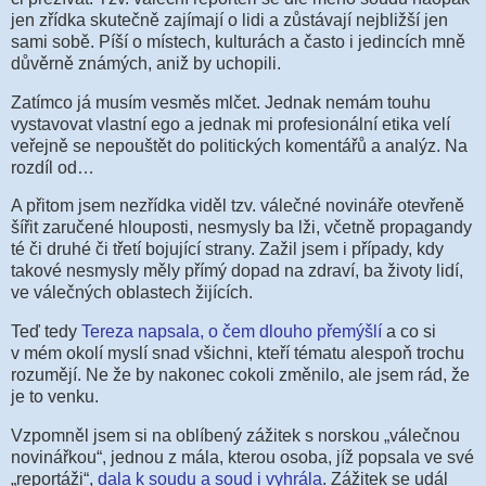
jen zřídka skutečně zajímají o lidi a zůstávají nejbližší jen
sami sobě. Píší o místech, kulturách a často i jedincích mně
důvěrně známých, aniž by uchopili.
Zatímco já musím vesměs mlčet. Jednak nemám touhu
vystavovat vlastní ego a jednak mi profesionální etika velí
veřejně se nepouštět do politických komentářů a analýz. Na
rozdíl od…
A přitom jsem nezřídka viděl tzv. válečné novináře otevřeně
šířit zaručené hlouposti, nesmysly ba lži, včetně propagandy
té či druhé či třetí bojující strany. Zažil jsem i případy, kdy
takové nesmysly měly přímý dopad na zdraví, ba životy lidí,
ve válečných oblastech žijících.
Teď tedy
Tereza napsala, o čem dlouho přemýšlí
a co si
v mém okolí myslí snad všichni, kteří tématu alespoň trochu
rozumějí. Ne že by nakonec cokoli změnilo, ale jsem rád, že
je to venku.
Vzpomněl jsem si na oblíbený zážitek s norskou „válečnou
novinářkou“, jednou z mála, kterou osoba, jíž popsala ve své
„reportáži“,
dala k soudu a soud i vyhrála
. Zážitek se udál