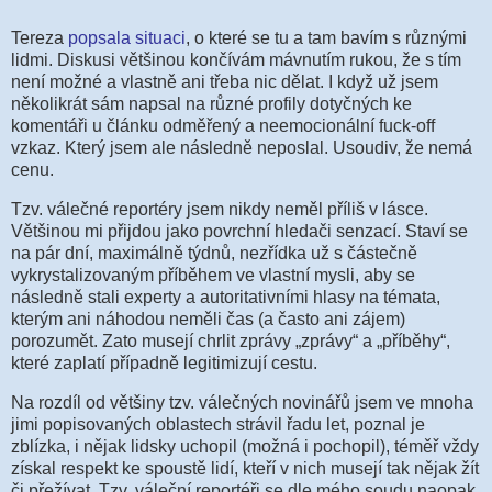
Tereza
popsala situaci
, o kter
é se tu a tam bavím s různými
lidmi. Diskusi většinou končívám mávnutím rukou, že s tím
není možné a vlastně ani třeba nic dělat. I když už jsem
několikrát sám napsal na různé profily dotyčných ke
komentáři u článku odměřený a neemocionální fuck-off
vzkaz. Který jsem ale následně neposlal. Usoudiv, že nemá
cenu.
Tzv. válečné reportéry jsem nikdy neměl příliš v lásce.
Většinou mi přijdou jako povrchní hledači senzací. Staví se
na pár dní, maximálně týdnů, nezřídka už s částečně
vykrystalizovaným příběhem ve vlastní mysli, aby se
následně stali experty a autoritativními hlasy na témata,
kterým ani náhodou neměli čas (a často ani zájem)
porozumět. Zato musejí chrlit zprávy „zprávy“ a „příběhy“,
které zaplatí případně legitimizují cestu.
Na rozdíl od většiny tzv. válečných novinářů jsem ve mnoha
jimi popisovaných oblastech strávil řadu let, poznal je
zblízka, i nějak lidsky uchopil (možná i pochopil), téměř vždy
získal respekt ke spoustě lidí, kteří v nich musejí tak nějak žít
či přežívat. Tzv. váleční reportéři se dle mého soudu naopak