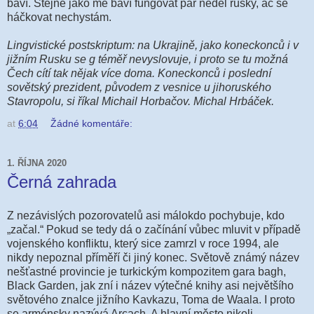
baví. Stejně jako mě baví fungovat pár neděl rusky, ač se
háčkovat nechystám.
Lingvistické postskriptum: na Ukrajině, jako koneckonců i v
jižním Rusku se g téměř nevyslovuje, i proto se tu možná
Čech cítí tak nějak více doma. Koneckonců i poslední
sovětský prezident, původem z vesnice u jihoruského
Stavropolu, si říkal Michail Horbačov. Michal Hrbáček.
at
6:04
Žádné komentáře:
1. ŘÍJNA 2020
Černá zahrada
Z nezávislých pozorovatelů asi málokdo pochybuje, kdo
„začal.“ Pokud se tedy dá o začínání vůbec mluvit v případě
vojenského konfliktu, který sice zamrzl v roce 1994, ale
nikdy nepoznal příměří či jiný konec. Světově známý název
nešťastné provincie je turkickým kompozitem gara bagh,
Black Garden, jak zní i název výtečné knihy asi největšího
světového znalce jižního Kavkazu, Toma de Waala. I proto
se arménsky nazývá Arcach. A hlavní město nikoli