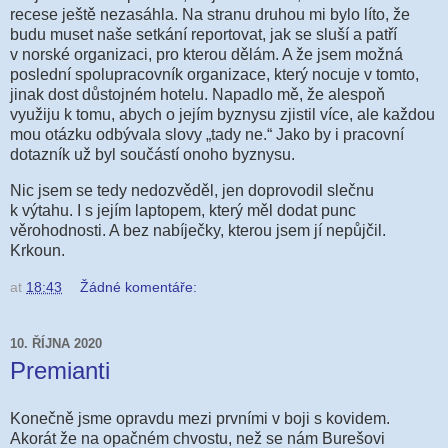
recese ještě nezasáhla. Na stranu druhou mi bylo líto, že
budu muset naše setkání reportovat, jak se sluší a patří
v norské organizaci, pro kterou dělám. A že jsem možná
poslední spolupracovník organizace, který nocuje v tomto,
jinak dost důstojném hotelu. Napadlo mě, že alespoň
využiju k tomu, abych o jejím byznysu zjistil více, ale každou
mou otázku odbývala slovy „tady ne.“ Jako by i pracovní
dotazník už byl součástí onoho byznysu.
Nic jsem se tedy nedozvěděl, jen doprovodil slečnu
k výtahu. I s jejím laptopem, který měl dodat punc
věrohodnosti. A bez nabíječky, kterou jsem jí nepůjčil.
Krkoun.
at
18:43
Žádné komentáře:
10. ŘÍJNA 2020
Premianti
Konečně jsme opravdu mezi prvními v boji s kovidem.
Akorát že na opačném chvostu, než se nám Burešovi