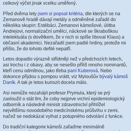
celkový výčet jinak vcelku uměřený.
Před dvěma lety
jsem si popsal kritéria
, dle kterých se na
Zemanově hradě dávají metály a odměněné zařadil do
několika skupin: Estébáci, Zemanovi kámošové, úlitba
Andrejovi, normalizační umělci, náckové se škraboškou
intelektuála (s dovětkem, že v nich si spíše liboval Klaus) a
občasní akademici. Nezařadil jsem padlé hrdiny, protože mi
přišlo, že do tohoto defilé nepatří.
Letos dopadlo výrazně střídměji než v předchozích letech,
asi trochu i z obavy, aby se nesešlo příliš mnoho nominantů,
kteří cenu odmítnou, jako třeba
paní Kuberová
. Nebo
dokonce přijdou s pompou vrátit, viz Myloušův
bývalý kámoš
Daník
. A tak je letos kuriozit docela málo.
Asi nemůže nezahájit profesor Prymula, který se prý
zasloužil o stát tím, že coby nejprve vrchní epidemiologický
odborník a následně ministr zdravotnictví přihlížel
největšímu novodobého medicínskému průšvihu v zemi,
načež se nedokázal vylhat z potupného odvolání z funkce.
Do tradiční kategorie kámoši zařaďme minimálně