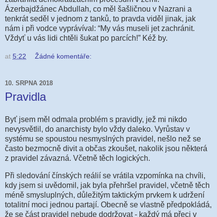
Ázerbajdžánec Abdullah, co měl šašličnou v Nazrani a
tenkrát seděl v jednom z tanků, to pravda viděl jinak, jak
nám i při vodce vyprávíval: “My vás museli jet zachránit.
Vždyť u vás lidi chtěli šukat po parcích!” Kéž by.
at
5:22
Žádné komentáře:
10. SRPNA 2018
Pravidla
Byť jsem měl odmala problém s pravidly, jež mi nikdo
nevysvětlil, do anarchisty bylo vždy daleko. Vyrůstav v
systému se spoustou nesmyslných pravidel, nešlo než se
často bezmocně divit a občas zkoušet, nakolik jsou některá
z pravidel závazná. Včetně těch logických.
Při sledování čínských reálií se vrátila vzpomínka na chvíli,
kdy jsem si uvědomil, jak byla přehršel pravidel, včetně těch
méně smysluplných, důležitým taktickým prvkem k udržení
totalitní moci jednou partají. Obecně se vlastně předpokládá,
že se část pravidel nebude dodržovat - každý má přeci v