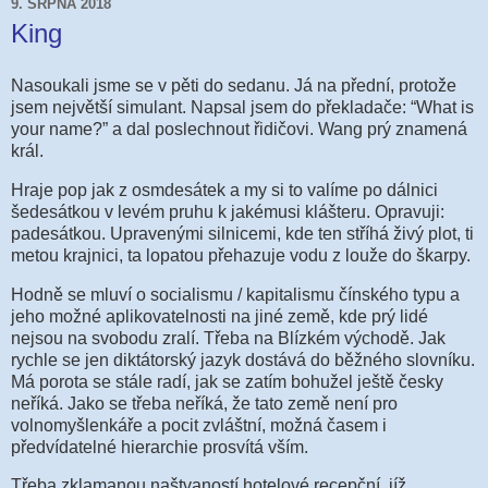
9. SRPNA 2018
King
Nasoukali jsme se v pěti do sedanu. Já na přední, protože
jsem největší simulant. Napsal jsem do překladače: “What is
your name?” a dal poslechnout řidičovi. Wang prý znamená
král.
Hraje pop jak z osmdesátek a my si to valíme po dálnici
šedesátkou v levém pruhu k jakémusi klášteru. Opravuji:
padesátkou. Upravenými silnicemi, kde ten stříhá živý plot, ti
metou krajnici, ta lopatou přehazuje vodu z louže do škarpy.
Hodně se mluví o socialismu / kapitalismu čínského typu a
jeho možné aplikovatelnosti na jiné země, kde prý lidé
nejsou na svobodu zralí. Třeba na Blízkém východě. Jak
rychle se jen diktátorský jazyk dostává do běžného slovníku.
Má porota se stále radí, jak se zatím bohužel ještě česky
neříká. Jako se třeba neříká, že tato země není pro
volnomyšlenkáře a pocit zvláštní, možná časem i
předvídatelné hierarchie prosvítá vším.
Třeba zklamanou naštvaností hotelové recepční, jíž