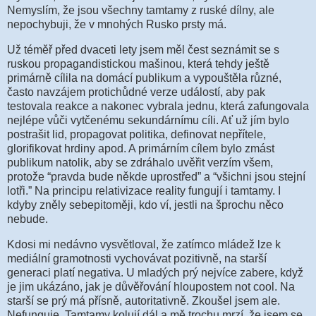
Nemyslím, že jsou všechny tamtamy z ruské dílny, ale
nepochybuji, že v mnohých Rusko prsty má.
Už téměř před dvaceti lety jsem měl čest seznámit se s
ruskou propagandistickou mašinou, která tehdy ještě
primárně cílila na domácí publikum a vypouštěla různé,
často navzájem protichůdné verze událostí, aby pak
testovala reakce a nakonec vybrala jednu, která zafungovala
nejlépe vůči vytčenému sekundárnímu cíli. Ať už jím bylo
postrašit lid, propagovat politika, definovat nepřítele,
glorifikovat hrdiny apod. A primárním cílem bylo zmást
publikum natolik, aby se zdráhalo uvěřit verzím všem,
protože “pravda bude někde uprostřed” a “všichni jsou stejní
lotři.” Na principu relativizace reality fungují i tamtamy. I
kdyby zněly sebepitoměji, kdo ví, jestli na šprochu něco
nebude.
Kdosi mi nedávno vysvětloval, že zatímco mládež lze k
mediální gramotnosti vychovávat pozitivně, na starší
generaci platí negativa. U mladých prý nejvíce zabere, když
je jim ukázáno, jak je důvěřování hloupostem not cool. Na
starší se prý má přísně, autoritativně. Zkoušel jsem ale.
Nefunguje. Tamtamy kolují dál a mě trochu mrzí, že jsem se