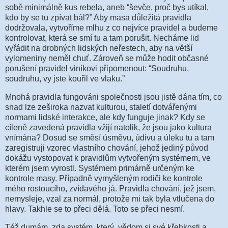
sobě minimálně kus rebela, aneb “ševče, proč bys utíkal,
kdo by se tu zpívat bál?” Aby masa důležitá pravidla
dodržovala, vytvoříme mlhu z co nejvíce pravidel a budeme
kontrolovat, která se smí tu a tam porušit. Necháme lid
vyřádit na drobných lidských neřestech, aby na větší
vylomeniny neměl chuť. Zároveň se může hodit občasné
porušení pravidel viníkovi připomenout: “Soudruhu,
soudruhu, vy jste kouřil ve vlaku.”
Mnohá pravidla fungováni společnosti jsou jistě dána tím, co
snad lze zeširoka nazvat kulturou, staletí dotvářenými
normami lidské interakce, ale kdy funguje jinak? Kdy se
cíleně zavedená pravidla vžijí natolik, že jsou jako kultura
vnímána? Dosud se směsí úsměvu, údivu a úleku tu a tam
zaregistruji vzorec vlastního chování, jehož jediný původ
dokážu vystopovat k pravidlům vytvořeným systémem, ve
kterém jsem vyrostl. Systémem primárně určeným ke
kontrole masy. Případně vymyšleným rodiči ke kontrole
mého rostoucího, zvídavého já. Pravidla chování, jež jsem,
nemysleje, vzal za normál, protože mi tak byla vtlučena do
hlavy. Takhle se to přeci dělá. Toto se přeci nesmí.
Též dumám, zda systém, který, vědom si své křehkosti a