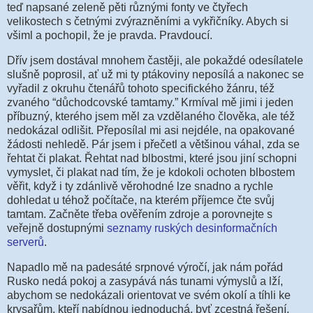
teď napsané zeleně pěti různými fonty ve čtyřech
velikostech s četnými zvýrazněními a vykřičníky. Abych si
všiml a pochopil, že je pravda. Pravdoucí.
Dřív jsem dostával mnohem častěji, ale pokaždé odesílatele
slušně poprosil, ať už mi ty ptákoviny neposílá a nakonec se
vyřadil z okruhu čtenářů tohoto specifického žánru, též
zvaného “důchodcovské tamtamy.” Krmíval mě jimi i jeden
příbuzný, kterého jsem měl za vzdělaného člověka, ale též
nedokázal odlišit. Přeposílal mi asi nejdéle, na opakované
žádosti nehledě. Pár jsem i přečetl a většinou váhal, zda se
řehtat či plakat. Řehtat nad blbostmi, které jsou jiní schopni
vymyslet, či plakat nad tím, že je kdokoli ochoten blbostem
věřit, když i ty zdánlivě věrohodné lze snadno a rychle
dohledat u téhož počítače, na kterém příjemce čte svůj
tamtam. Začněte třeba ověřením zdroje a porovnejte s
veřejně dostupnými
seznamy ruských desinformačních
serverů
.
Napadlo mě na padesáté srpnové výročí, jak nám pořád
Rusko nedá pokoj a zasypává nás tunami výmyslů a lží,
abychom se nedokázali orientovat ve svém okolí a tíhli ke
krysařům, kteří nabídnou jednoduchá, byť zcestná řešení.