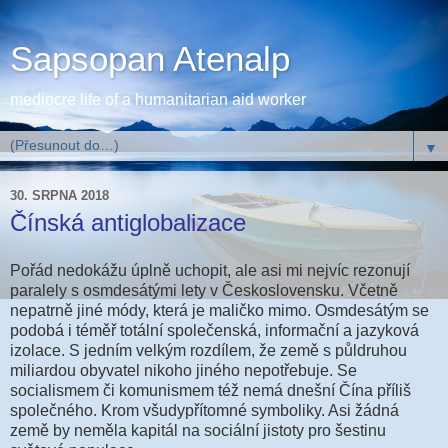
Sapsopan Atenalp
mediocre life of a humanitarian aid worker
▼
30. SRPNA 2018
Čínská antiglobalizace
Pořád nedokážu úplně uchopit, ale asi mi nejvíc rezonují
paralely s osmdesátými lety v Československu. Včetně
nepatrně jiné módy, která je maličko mimo. Osmdesátým se
podobá i téměř totální společenská, informační a jazyková
izolace. S jedním velkým rozdílem, že země s půldruhou
miliardou obyvatel nikoho jiného nepotřebuje. Se
socialismem či komunismem též nemá dnešní Čína příliš
společného. Krom všudypřítomné symboliky. Asi žádná
země by neměla kapitál na sociální jistoty pro šestinu