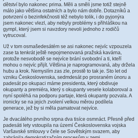
dětství bylo nakonec prima. Měli a směli jsme totiž stejně
málo jako většina ostatních a bylo nám dobře. Dotazníků a
potvrzení o bezinfekčnosti též nebylo tolik, i do pyjonýra
jsem nakonec vlezl, aby nebyly problémy s přihláškou na
gympl, který jsem si navzdory nevoli jednoho z rodičů
vytrucoval.
Už v tom osmašedesátém se asi nakonec nejvíc vzpouzela
zase ta tenkrát ještě nepojmenovaná pražská kavárna,
protože nesvobodě se nejvíce brání svobodní a ti, kteří
mohou o nejvíc přijít. Většina je naprogramovaná, aby držela
hubu a krok. Nemyslím zas zle, prostě to tak je. Sto let od
vzniku Československa, sedmdesát po prosraném únoru a
padesát po okupaci máme presidenta, který obdivuje
okupanty a premiéra, který s okupanty vesele kolaboroval a
nyní spoléhá na podporu partaje, která okupanty pozvala. A
ironicky se na jejich zvolení velkou měrou podílela
generace, jež by si měla pamatovat nejvíce.
Je dvacátého prvního srpna dva tisíce osmnáct. Přesně před
padesáti lety vstoupila na území Československa vojska
Varšavské smlouvy v čele se Sovětským svazem, aby
zabránila demokratizačním procesům v zemi.