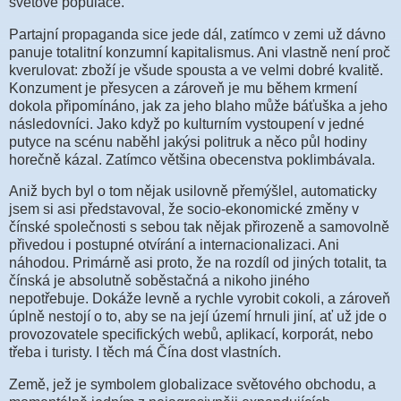
světové populace.
Partajní propaganda sice jede dál, zatímco v zemi už dávno
panuje totalitní konzumní kapitalismus. Ani vlastně není proč
kverulovat: zboží je všude spousta a ve velmi dobré kvalitě.
Konzument je přesycen a zároveň je mu během krmení
dokola připomínáno, jak za jeho blaho může báťuška a jeho
následovníci. Jako když po kulturním vystoupení v jedné
putyce na scénu naběhl jakýsi politruk a něco půl hodiny
horečně kázal. Zatímco většina obecenstva poklimbávala.
Aniž bych byl o tom nějak usilovně přemýšlel, automaticky
jsem si asi představoval, že socio-ekonomické změny v
čínské společnosti s sebou tak nějak přirozeně a samovolně
přivedou i postupné otvírání a internacionalizaci. Ani
náhodou. Primárně asi proto, že na rozdíl od jiných totalit, ta
čínská je absolutně soběstačná a nikoho jiného
nepotřebuje. Dokáže levně a rychle vyrobit cokoli, a zároveň
úplně nestojí o to, aby se na její území hrnuli jiní, ať už jde o
provozovatele specifických webů, aplikací, korporát, nebo
třeba i turisty. I těch má Čína dost vlastních.
Země, jež je symbolem globalizace světového obchodu, a