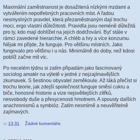
Maximální zaměstnanost je dosažitená nízkými mzdami a
vytvářením nepotřebných pracovních míst. A řadou
nesmyslných pravdel, která přezaměstnaným dají trochu
moci, ergo vlastní důležitosti. Pravidla jsou neméně důležitá
pro ty, kdo mají dohlížet na jejich dodržování. Byť stále v
rámci zavedené hierarchie. A chléb a hry a více konzumu.
Nějak mi přijde, že funguje. Pro většinu místních. Jako
fungovalo pro většinu i u nás. Minimálně do doby, než kdosi
poblíž začne mít víc.
Po necelém týdnu si zatím připadám jako fascinovaný
sociolog amatér na výletě v jedné z nejzajímavějších
zkumavek. S šestinou obyvatel zeměkoule. Až láká přečíst si
trochu teorie, jak zdejší společnost funguje směsí cukru a
biče, honosné historie a vize nejsvětlejších zítřků,
nesvobody duše a přesycenosti hmotnem. A spousty dalších
anachronismů a symbióz. Zatím nesmírně a neuvěřitelně
zajímavých.
at
13:31
Žádné komentáře: