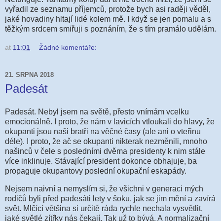
vyřadil ze seznamu příjemců, protože bych asi raději věděl,
jaké hovadiny hltají lidé kolem mě. I když se jen pomalu a s
těžkým srdcem smiřuji s poznáním, že s tím pramálo udělám.
at
11:01
Žádné komentáře:
21. SRPNA 2018
Padesát
Padesát. Nebyl jsem na světě, přesto vnímám vcelku
emocionálně. I proto, že nám v lavicích vtloukali do hlavy, že
okupanti jsou naši bratři na věčné časy (ale ani o vteřinu
déle). I proto, že ač se okupanti nikterak nezměnili, mnoho
našinců v čele s posledními dvěma presidenty k nim stále
více inklinuje. Stávající president dokonce obhajuje, ba
propaguje okupantovy poslední okupační eskapády.
Nejsem naivní a nemyslím si, že všichni v generaci mých
rodičů byli před padesáti lety v šoku, jak se jim mění a zavírá
svět. Mlčící většina si určitě ráda rychle nechala vysvětlit,
jaké světlé zítřky nás čekají. Tak už to bývá. A normalizační