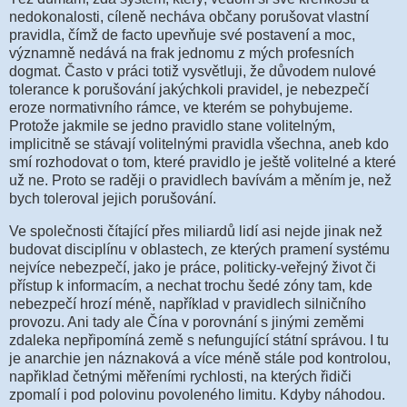
nedokonalosti, cíleně necháva občany porušovat vlastní
pravidla, čímž de facto upevňuje své postavení a moc,
významně nedává na frak jednomu z mých profesních
dogmat. Často v práci totiž vysvětluji, že důvodem nulové
tolerance k porušování jakýchkoli pravidel, je nebezpečí
eroze normativního rámce, ve kterém se pohybujeme.
Protože jakmile se jedno pravidlo stane volitelným,
implicitně se stávají volitelnými pravidla všechna, aneb kdo
smí rozhodovat o tom, které pravidlo je ještě volitelné a které
už ne. Proto se raději o pravidlech bavívám a měním je, než
bych toleroval jejich porušování.
Ve společnosti čítající přes miliardů lidí asi nejde jinak než
budovat disciplínu v oblastech, ze kterých pramení systému
nejvíce nebezpečí, jako je práce, politicky-veřejný život či
přístup k informacím, a nechat trochu šedé zóny tam, kde
nebezpečí hrozí méně, například v pravidlech silničního
provozu. Ani tady ale Čína v porovnání s jinými zeměmi
zdaleka nepřipomíná země s nefungující státní správou. I tu
je anarchie jen náznaková a více méně stále pod kontrolou,
napřiklad četnými měřeními rychlosti, na kterých řidiči
zpomalí i pod polovinu povoleného limitu. Kdyby náhodou.