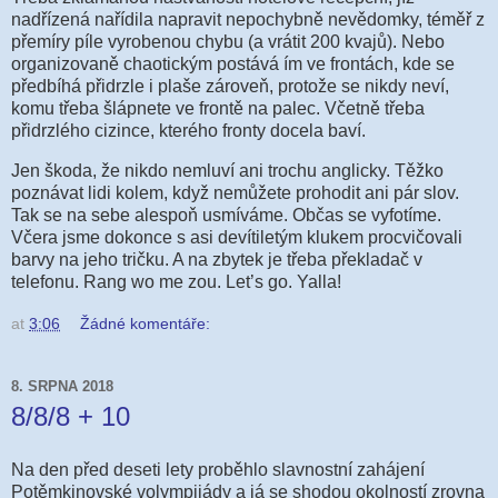
nadřízená nařídila napravit nepochybně nevědomky, téměř z
přemíry píle vyrobenou chybu (a vrátit 200 kvajů). Nebo
organizovaně chaotickým postává ím ve frontách, kde se
předbíhá přidrzle i plaše zároveň, protože se nikdy neví,
komu třeba šlápnete ve frontě na palec. Včetně třeba
přidrzlého cizince, kterého fronty docela baví.
Jen škoda, že nikdo nemluví ani trochu anglicky. Těžko
poznávat lidi kolem, když nemůžete prohodit ani pár slov.
Tak se na sebe alespoň usmíváme. Občas se vyfotíme.
Včera jsme dokonce s asi devítiletým klukem procvičovali
barvy na jeho tričku. A na zbytek je třeba překladač v
telefonu. Rang wo me zou. Let’s go. Yalla!
at
3:06
Žádné komentáře:
8. SRPNA 2018
8/8/8 + 10
Na den před deseti lety proběhlo slavnostní zahájení
Potěmkinovské volympijády a já se shodou okolností zrovna