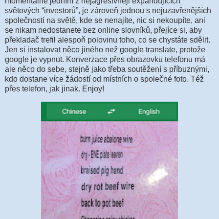
momentálně jedním z nejagresivněji expandujících
světových “investorů”, je zároveň jednou s nejuzavřenějších
společností na světě, kde se nenajíte, nic si nekoupíte, ani
se nikam nedostanete bez online slovníků, přejíce si, aby
překladač trefil alespoň polovinu toho, co se chystáte sdělit.
Jen si instalovat něco jiného než google translate, protože
google je vypnut. Konverzace přes obrazovku telefonu má
ale něco do sebe, stejně jako třeba soutěžení s příbuznými,
kdo dostane více žádostí od místních o společné foto. Též
přes telefon, jak jinak. Enjoy!