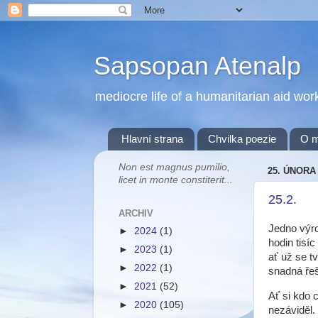
Sapsopan Atenalp
mediocre life of a humanitarian aid wor
Hlavní strana
Chvilka poezie
O 
Non est magnus pumilio,
25. ÚNORA
licet in monte constiterit...
25.2.
ARCHIV
Jedno výro
►
2024
(1)
hodin tisí
►
2023
(1)
ať už se tv
►
2022
(1)
snadná řeše
►
2021
(52)
Ať si kdo 
►
2020
(105)
nezáviděl.