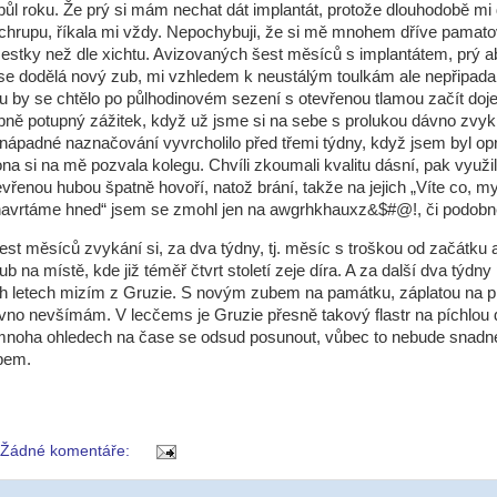
půl roku. Že prý si mám nechat dát implantát, protože dlouhodobě mi 
ti chrupu, říkala mi vždy. Nepochybuji, že si mě mnohem dříve pamato
šestky než dle xichtu. Avizovaných šest měsíců s implantátem, prý a
 se dodělá nový zub, mi vzhledem k neustálým toulkám ale nepřipadal
 by se chtělo po půlhodinovém sezení s otevřenou tlamou začít doj
bně potupný zážitek, když už jsme si na sebe s prolukou dávno zvykl
nápadné naznačování vyvrcholilo před třemi týdny, když jsem byl opr
na si na mě pozvala kolegu. Chvíli zkoumali kvalitu dásní, pak využil
evřenou hubou špatně hovoří, natož brání, takže na jejich „Víte co, m
navrtáme hned“ jsem se zmohl jen na awgrhkhauxz&$#@!, či podobně
st měsíců zvykání si, za dva týdny, tj. měsíc s troškou od začátku 
b na místě, kde již téměř čtvrt století zeje díra. A za další dva týdny
h letech mizím z Gruzie. S novým zubem na památku, záplatou na p
 dávno nevšímám. V lecčems je Gruzie přesně takový flastr na píchlou d
mnoha ohledech na čase se odsud posunout, vůbec to nebude snadné
bem.
Žádné komentáře: