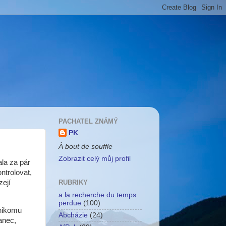
PACHATEL ZNÁMÝ
PK
À bout de souffle
Zobrazit celý můj profil
la za pár
ntrolovat,
zejí
RUBRIKY
a la recherche du temps
perdue
(100)
 nikomu
Abcházie
(24)
anec,