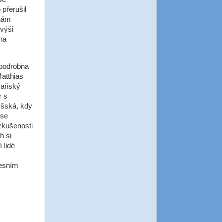
 přerušil
 nám
 výši
na
opodrobna
Matthias
zraňský
r s
yšská, kdy
 se
zkušenosti
h si
 lidé
fesním