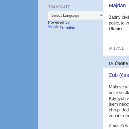
Majdan
TRANSLATE
Žádný civi
Powered by
pošle, je 
Translate
Ukraini.
at
17:51
19. ÚNORA
Zub (čas
Málo se ví
dolní šestk
Kdybych vě
jsem někdy
chrup. Jed
zubařka (r
Zmizelá še