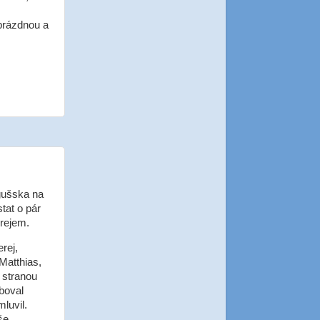
 prázdnou a
ngušska na
tat o pár
erejem.
rej,
Matthias,
 stranou
eboval
luvil.
še