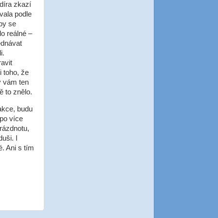
díra zkazí
vala podle
by se
o reálné –
ednávat
i.
avit
i toho, že
y vám ten
 to znělo.
akce, budu
 po více
rázdnotu,
uši. I
. Ani s tím