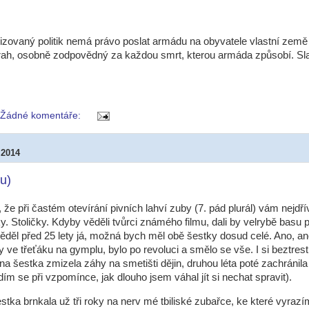
lizovaný politik nemá právo poslat armádu na obyvatele vlastní země
vrah, osobně zodpovědný za každou smrt, kterou armáda způsobí. Sl
Žádné komentáře:
 2014
u)
, že při častém otevírání pivních lahví zuby (7. pád plurál) vám nejdř
y. Stoličky. Kdyby věděli tvůrci známého filmu, dali by velrybě basu p
děl před 25 lety já, možná bych měl obě šestky dosud celé. Ano, an
 ve třeťáku na gymplu, bylo po revoluci a smělo se vše. I si beztrestn
na šestka zmizela záhy na smetišti dějin, druhou léta poté zachránil
dím se při vzpomínce, jak dlouho jsem váhal jít si nechat spravit).
stka brnkala už tři roky na nerv mé tbiliské zubařce, ke které vyraz