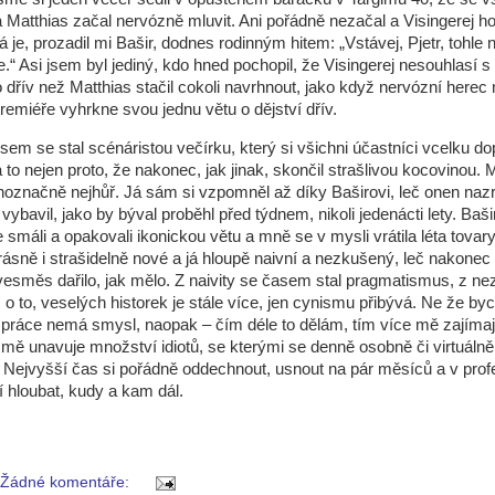
 Matthias začal nervózně mluvit. Ani pořádně nezačal a Visingerej ho
á je, prozadil mi Bašir, dodnes rodinným hitem: „Vstávej, Pjetr, tohle
.“ Asi jsem byl jediný, kdo hned pochopil, že Visingerej nesouhlasí s
dřív než Matthias stačil cokoli navrhnout, jako když nervózní herec 
premiéře vyhrkne svou jednu větu o dějství dřív.
sem se stal scénáristou večírku, který si všichni účastníci vcelku d
 to nejen proto, že nakonec, jak jinak, skončil strašlivou kocovinou. 
noznačně nejhůř. Já sám si vzpomněl až díky Baširovi, leč onen na
ybavil, jako by býval proběhl před týdnem, nikoli jedenácti lety. Baši
 smáli a opakovali ikonickou větu a mně se v mysli vrátila léta tovar
rásně i strašidelně nové a já hloupě naivní a nezkušený, leč nakonec
esměs dařilo, jak mělo. Z naivity se časem stal pragmatismus, z ne
ž o to, veselých historek je stále více, jen cynismu přibývá. Ne že byc
 práce nemá smysl, naopak – čím déle to dělám, tím více mě zajímají
 mě unavuje množství idiotů, se kterými se denně osobně či virtuálně
Nejvyšší čas si pořádně oddechnout, usnout na pár měsíců a v pro
hloubat, kudy a kam dál.
Žádné komentáře: