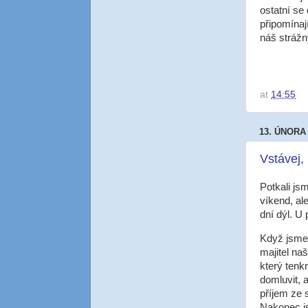
ostatní se
připomínaj
náš strážn
at
14:55
13. ÚNORA
Vstávej, 
Potkali js
víkend, al
dní dýl. U
Když jsme 
majitel na
který tenk
domluvit, 
příjem ze 
Nakonec js