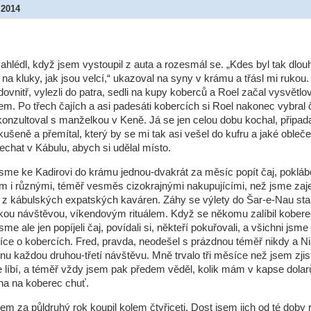
 2014
ahlédl, když jsem vystoupil z auta a rozesmál se. „Kdes byl tak dlou
 na kluky, jak jsou velcí,“ ukazoval na syny v krámu a třásl mi rukou.
ovnitř, vylezli do patra, sedli na kupy koberců a Roel začal vysvětlov
em. Po třech čajích a asi padesáti kobercích si Roel nakonec vybral č
onzultoval s manželkou v Keně. Já se jen celou dobu kochal, připada
zkušeně a přemítal, který by se mi tak asi vešel do kufru a jaké obleč
chat v Kábulu, abych si udělal místo.
jsme ke Kadirovi do krámu jednou-dvakrát za měsíc popít čaj, poklábo
m i různými, téměř vesměs cizokrajnými nakupujícími, než jsme zaje
 z kábulských expatských kaváren. Záhy se výlety do Šar-e-Nau sta
ou návštěvou, víkendovým rituálem. Když se někomu zalíbil koberec
 jsme ale jen popíjeli čaj, povídali si, někteří pokuřovali, a všichni jsme
více o kobercích. Fred, pravda, neodešel s prázdnou téměř nikdy a 
inu každou druhou-třetí návštěvu. Mně trvalo tři měsíce než jsem zjist
 líbí, a téměř vždy jsem pak předem věděl, kolik mám v kapse dolarů 
a na koberec chuť.
em za půldruhý rok koupil kolem čtyřiceti. Dost jsem jich od té doby 