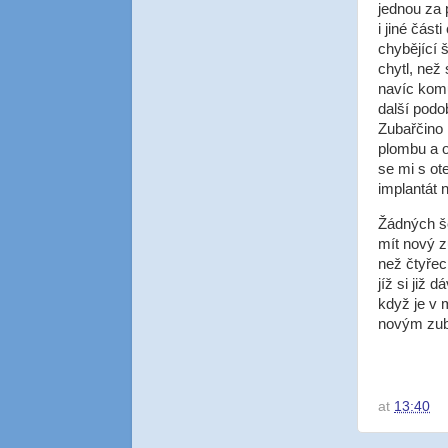
jednou za 
i jiné čás
chybějící 
chytl, než
navíc komu
další podo
Zubařčino 
plombu a o
se mi s ot
implantát 
Žádných še
mít nový zu
než čtyřec
jíž si již
když je v 
novým zu
at
13:40