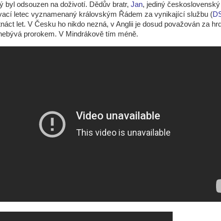
rý byl odsouzen na doživotí. Dědův bratr,
Jan
, jediný československý
ací letec vyznamenaný královským Řádem za vynikající službu (
D
tnáct let. V Česku ho nikdo nezná, v Anglii je dosud považován za h
 nebývá prorokem. V Mindrákově tím méně.