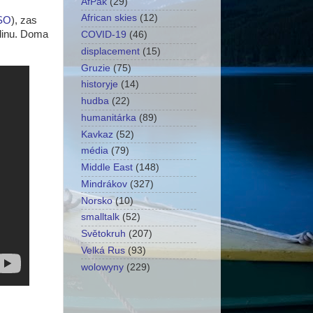
AfPak
(29)
African skies
(12)
SO
), zas
rdinu. Doma
COVID-19
(46)
displacement
(15)
Gruzie
(75)
historyje
(14)
hudba
(22)
humanitárka
(89)
Kavkaz
(52)
média
(79)
Middle East
(148)
Mindrákov
(327)
Norsko
(10)
smalltalk
(52)
Světokruh
(207)
Velká Rus
(93)
wolowyny
(229)