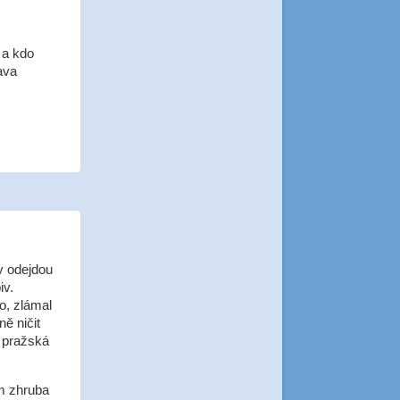
 a kdo
ava
ív odejdou
iv.
o, zlámal
ě ničit
a pražská
ím zhruba