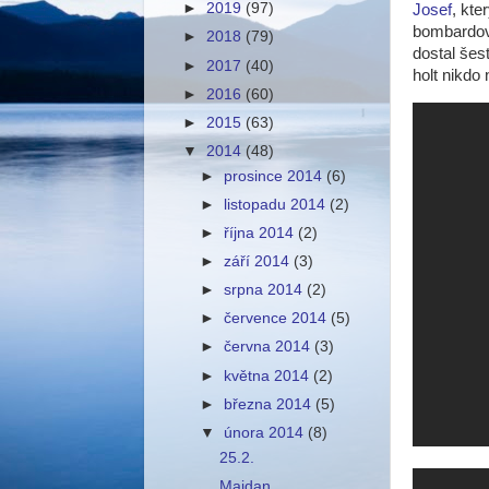
►
2019
(97)
Josef
, kte
bombardov
►
2018
(79)
dostal šes
►
2017
(40)
holt nikdo
►
2016
(60)
►
2015
(63)
▼
2014
(48)
►
prosince 2014
(6)
►
listopadu 2014
(2)
►
října 2014
(2)
►
září 2014
(3)
►
srpna 2014
(2)
►
července 2014
(5)
►
června 2014
(3)
►
května 2014
(2)
►
března 2014
(5)
▼
února 2014
(8)
25.2.
Majdan