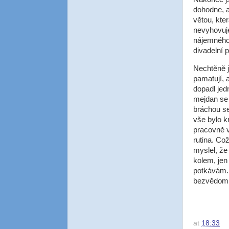
dohodne, a
větou, kter
nevyhovuje
nájemného 
divadelní 
Nechtěně j
pamatují, a
dopadl jed
mejdan se v
bráchou se
vše bylo k
pracovně v
rutina. Co
myslel, že
kolem, jen
potkávám. 
bezvědomí 
at
18:33