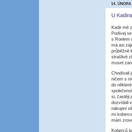
14. ÚNORA
U Kadira
Kadir mě z
Podívej se
s Roelem d
má asi záj
průběžně k
strašlivě 
muset zane
Chodívali 
ničem s ní
do některé
společensk
si, častěji
dozvídali 
nákupní sl
mi koberce
mám zrovn
Koberců js