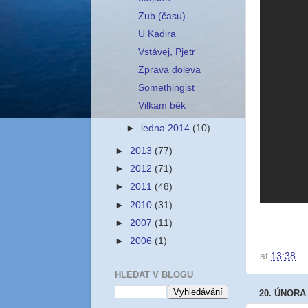
Zub (času)
U Kadira
Vstávej, Pjetr
Zprava doleva
Somethingist
Vilkam bék
►
ledna 2014
(10)
►
2013
(77)
►
2012
(71)
►
2011
(48)
►
2010
(31)
►
2007
(11)
►
2006
(1)
at
13:38
HLEDAT V BLOGU
20. ÚNORA