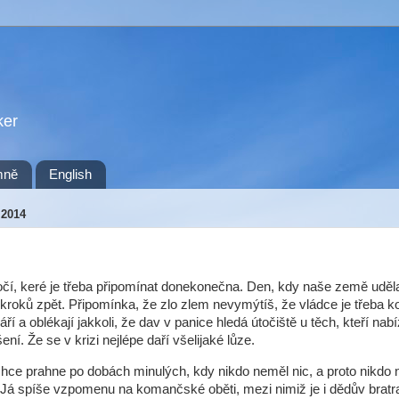
ker
mně
English
 2014
čí, keré je třeba připomínat donekonečna. Den, kdy naše země uděla
c kroků zpět. Připomínka, že zlo zlem nevymýtíš, že vládce je třeba ko
áří a oblékají jakkoli, že dav v panice hledá útočiště u těch, kteří nabí
ní. Že se v krizi nejlépe daří všelijaké lůze.
chce prahne po dobách minulých, kdy nikdo neměl nic, a proto nikdo
 Já spíše vzpomenu na komančské oběti, mezi nimiž je i dědův bratr