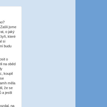
ho?
 Zašli jsme
at, o jaký
tyři, které
l si
ení budu
sit o
li na oběd
ly
, koupil
 se
Niamh měla
il, že se
a jestli
rozdal, na