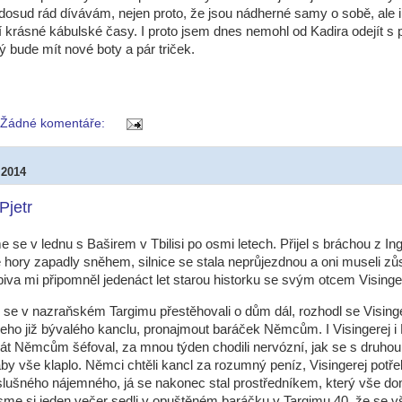
 dosud rád dívávám, nejen proto, že jsou nádherné samy o sobě, ale i
í krásné kábulské časy. I proto jsem dnes nemohl od Kadira odejít s
ý bude mít nové boty a pár triček.
Žádné komentáře:
 2014
Pjetr
me se v lednu s Baširem v Tbilisi po osmi letech. Přijel s bráchou z I
e hory zapadly sněhem, silnice se stala neprůjezdnou a oni museli zůs
 piva mi připomněl jedenáct let starou historku se svým otcem Vising
se v nazraňském Targimu přestěhovali o dům dál, rozhodl se Visinge
šeho již bývalého kanclu, pronajmout baráček Němcům. I Visingerej i 
rát Němcům šéfoval, za mnou týden chodili nervózní, jak se s druhou
aby vše klaplo. Němci chtěli kancl za rozumný peníz, Visingerej potř
slušného nájemného, já se nakonec stal prostředníkem, který vše dom
me si jeden večer sedli v opuštěném baráčku v Targimu 40, že se v