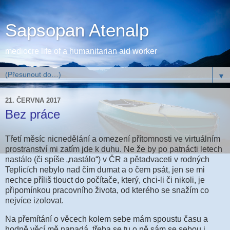
Sapsopan Atenalp
mediocre life of a humanitarian aid worker
▼
21. ČERVNA 2017
Bez práce
Třetí měsíc nicnedělání a omezení přítomnosti ve virtuálním
prostranství mi zatím jde k duhu. Ne že by po patnácti letech
nastálo (či spíše „nastálo“) v ČR a pětadvaceti v rodných
Teplicích nebylo nad čím dumat a o čem psát, jen se mi
nechce příliš tlouct do počítače, který, chci-li či nikoli, je
připomínkou pracovního života, od kterého se snažím co
nejvíce izolovat.
Na přemítání o věcech kolem sebe mám spoustu času a
hodně věcí mě napadá, třeba se tu o ně sám se sebou i