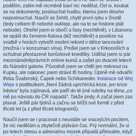
podělím, zatím mě nicméně baví nic nedělat, číst si, koukat
se na dokumenty, poslouchat hudbu, kterou jsem dlouho
neposlouchal. Naučil se žehlit, chytil první rybu v životě
(tedy celkem tři nebohé oukleje, ale na to se historie ptát
nebude). Ohořel jsem si obočí a řasy (nechtěně), v Libanonu
se opálil do červeno-fialova (též nechtěně) a posléze na
svatbě v horách vytvořil osobní rekord v délce tancování
(možná i v konzumaci vína). Prošel jsem se v Krkonoších a
ochutnal přeslazené borůvkové knedlíky. Udělal jsem si pár
mezinárodněprávních online kursů a zašel po dvaceti letech
do Národní galerie. Původně jsem se chtěl jen mrknout na
Kupku, ale nakonec jsem strávil tři hodiny. Úplně mě odvařili
třeba Švabinský, Čapek nebo Schikaneder.
Instalace od Wej
Weje
s podtitulkem „Není žádná uprchlická krize, jen krize
lidstva“ byla zajímavá, ale patří do té jiné rubriky na téma „co
mě po návratu do ČR napadá“. Takže jindy. A začal jsem zas
plavat. Ještě pár týdnů a začnu se blížit své formě z před
třiceti let (a z před třiceti kilogramů).
Naučil jsem se i pracovat s neustále se vracejícím pocitem,
že nic nedělám a zbytečně plýtvám čas. Prý normální, že si
po letech stresu a adrenalinu mozek připadá přitrouble, když