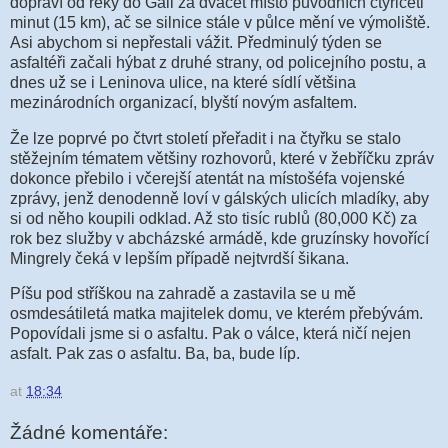
dopraví od řeky do Gali za dvacet místo původních čtyřiceti
minut (15 km), ač se silnice stále v půlce mění ve výmoliště.
Asi abychom si nepřestali vážit. Předminulý týden se
asfaltéři začali hýbat z druhé strany, od policejního postu, a
dnes už se i Leninova ulice, na které sídlí většina
mezinárodních organizací, blyští novým asfaltem.
Že lze poprvé po čtvrt století přeřadit i na čtyřku se stalo
stěžejním tématem většiny rozhovorů, které v žebříčku zpráv
dokonce přebilo i včerejší atentát na místošéfa vojenské
zprávy, jenž denodenně loví v gálských ulicích mladíky, aby
si od něho koupili odklad. Až sto tisíc rublů (80,000 Kč) za
rok bez služby v abcházské armádě, kde gruzínsky hovořící
Mingrely čeká v lepším případě nejtvrdší šikana.
Píšu pod stříškou na zahradě a zastavila se u mě
osmdesátiletá matka majitelek domu, ve kterém přebývám.
Popovídali jsme si o asfaltu. Pak o válce, která ničí nejen
asfalt. Pak zas o asfaltu. Ba, ba, bude líp.
at
18:34
Žádné komentáře: