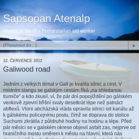
Sapsopan Atenalp
mediocre life of a humanitarian aid worker
▼
12. ČERVENCE 2012
Galiwood road
Jedním z velkých témat v Gali je kvalita silnic a cest. V
místním slangu se galským cestám říká „na shledanou
tlumiče“ a kdo zkusil, ví, že pár dní popojíždění po gálském
venkově zpevní břišní svaly desetkrát lépe než patnáct
abflexů. Vloni abcházská vláda opravila silnici od kanálu až
k gálskému policejnímu postu, čímž se doprava do stolice
Suchumi zkrátila z půldruhé hodiny na hodinu a lépe. Před
pár měsíci se v galském okrese objevil asfalt zas, nejprve od
hraničního mostu směrem k městu na hlavní, která nás