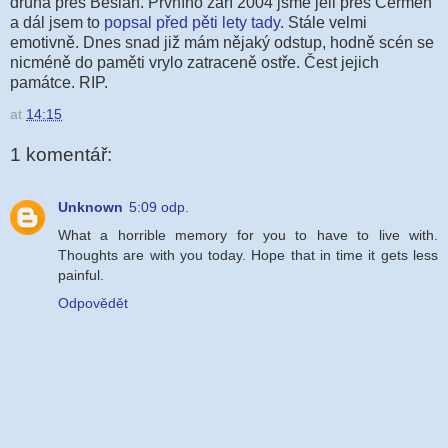
druhá přes Beslan. Prvního září 2004 jsme jeli přes Čermen
a dál jsem to
popsal před pěti lety tady
. Stále velmi
emotivně. Dnes snad již mám nějaký odstup, hodně scén se
nicméně do paměti vrylo zatraceně ostře. Čest jejich
památce. RIP.
at
14:15
1 komentář:
Unknown
5:09 odp.
What a horrible memory for you to have to live with.
Thoughts are with you today. Hope that in time it gets less
painful.
Odpovědět