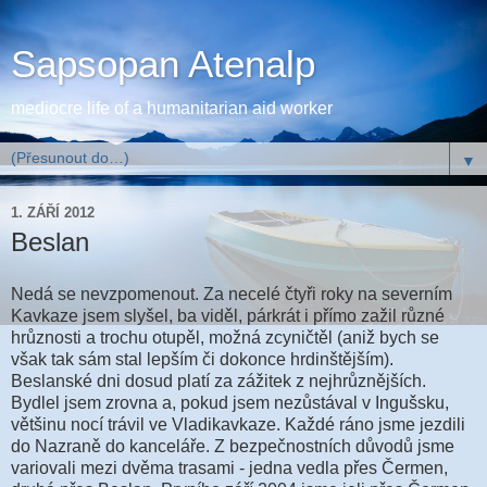
Sapsopan Atenalp
mediocre life of a humanitarian aid worker
▼
1. ZÁŘÍ 2012
Beslan
Nedá se nevzpomenout. Za necelé čtyři roky na severním
Kavkaze jsem slyšel, ba viděl, párkrát i přímo zažil různé
hrůznosti a trochu otupěl, možná zcyničtěl (aniž bych se
však tak sám stal lepším či dokonce hrdinštějším).
Beslanské dni dosud platí za zážitek z nejhrůznějších.
Bydlel jsem zrovna a, pokud jsem nezůstával v Ingušsku,
většinu nocí trávil ve Vladikavkaze. Každé ráno jsme jezdili
do Nazraně do kanceláře. Z bezpečnostních důvodů jsme
variovali mezi dvěma trasami - jedna vedla přes Čermen,