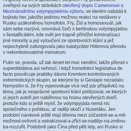
zveřejnil na svých stránkách
otevřený dopis Cameronovi a
Mezinárodnímu volympyjskému výboru
, ve kterém nabádá k
bojkotu her, jakožto jedinou možnou reakci na nedávno v
Rusku uzákoněnou homofobii. Fry, Žid a homosexuál, jak
sám sebe nazývá, srovnává Soči s berlínskou volympyjádou
v šestatřicátém, kde svět jen trapně přihlížel kriminalizaci
jiné minority a její vyloučení ze sportovních klání a jež
nepochybně zafungovala jako katalyzátor Hitlerova přerodu
v nekontrolovatelné monstrum.
Putin se, pravda, už tak deset let moc nemění, takže přerod v
superdiktátora asi nehrozí, i když homofobní legislativa de
facto posvěcuje praktiky dávno Kremlem kontrolovaných
extremistických skupin, se kterými by si Gestapo nezadalo.
Nemyslím si, že Fry vyprovokuje více než pár příspěvků na
téma, jak je nesprávné sportovní klání politizovat, ve kterých
si jejich autoři jen naběhnou na hranu otevřených dveří,
protože kdo si ještě myslí, že volympyjáda nemá nic
společného s politikou, ať raději skočí z Nuseláku. Jen
podobní naivkové ještě mají dilema mezi zúčastnit-se-a-mít-
možnost-ovlivnit a ostrakizovat-a-zříct-se-naděje-na-změnu-
ba-rozzuřit. Podobně jako Čína před pěti lety, ani Rusko si