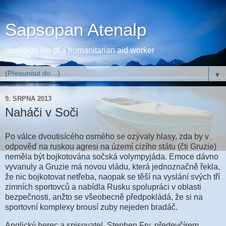
Sapsopan Atenalp
mediocre life of a humanitarian aid worker
▼
9. SRPNA 2013
Naháči v Soči
Po válce dvoutisícého osmého se ozývaly hlasy, zda by v
odpověď na ruskou agresi na území cizího státu (čti Gruzie)
neměla být bojkotována sočská volympyjáda. Emoce dávno
vyvanuly a Gruzie má novou vládu, která jednoznačně řekla,
že nic bojkotovat netřeba, naopak se těší na vyslání svých tří
zimních sportovců a nabídla Rusku spolupráci v oblasti
bezpečnosti, anžto se všeobecně předpokládá, že si na
sportovní komplexy brousí zuby nejeden bradáč.
Anglický herec a spisovatel, Stephen Fry, předevčírem