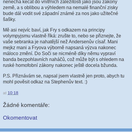
nenechá kecat do vnitřních záležitostí jako jsou zákony
země, a s oblibou a výhledem na nemalé finanční zisky
bude dál vodit své západní známé za nos jako užitečné
šašky.
Mě asi nejvíc baví, jak Fry s odkazem na principy
volympyjsmu vlastně říká: zrušte to, nebo se přiznejte, že
vaše sebranka je nahatější než Andersenův císař. Mani
mejkz mani a Fryova výborně napsaná výzva nakonec
máloco změní. Do Soči se nicméně díky němu vypraví
banda bezpohlavních naháčů, což může být s ohledem na
ruské homofobní zákony nakonec ještě docela bžunda.
P.S. Přiznávám se, napsal jsem vlastně jen proto, abych tu
mohl pověsit odkaz na Stephenův text. :)
at
10:18
Žádné komentáře:
Okomentovat