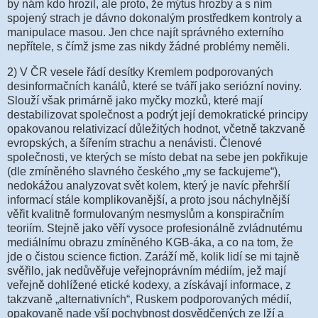
by nám kdo hrozil, ale proto, že mýtus hrozby a s ním
spojený strach je dávno dokonalým prostředkem kontroly a
manipulace masou. Jen chce najít správného externího
nepřítele, s čímž jsme zas nikdy žádné problémy neměli.
2) V ČR vesele řádí desítky Kremlem podporovaných
desinformačních kanálů, které se tváří jako seriózní noviny.
Slouží však primárně jako myčky mozků, které mají
destabilizovat společnost a podrýt její demokratické principy
opakovanou relativizací důležitých hodnot, včetně takzvaně
evropských, a šířením strachu a nenávisti. Členové
společnosti, ve kterých se místo debat na sebe jen pokřikuje
(dle zmíněného slavného českého „my se fackujeme“),
nedokážou analyzovat svět kolem, který je navíc přehršlí
informací stále komplikovanější, a proto jsou náchylnější
věřit kvalitně formulovaným nesmyslům a konspiračním
teoriím. Stejně jako věří vysoce profesionálně zvládnutému
mediálnímu obrazu zmíněného KGB-áka, a co na tom, že
jde o čistou science fiction. Zaráží mě, kolik lidí se mi tajně
svěřilo, jak nedůvěřuje veřejnoprávním médiím, jež mají
veřejně dohlížené etické kodexy, a získávají informace, z
takzvaně „alternativních“, Ruskem podporovaných médií,
opakovaně nade vší pochybnost dosvědčených ze lží a