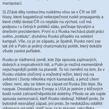
manipulací.
3) Zčásti díky rostoucímu ruskému vlivu se v ČR se šíří
hlasy, které bagatelizují nebezpečnost ruské propagandy a
které chtějí dostat ČR co nejdále na východ, což má
podporu i u čelných politiků státu, počínaje bývalým a
dnešním prezidentem. První si z Ruska nechává platit práci
svého „institutu“, druhému Rusko přispělo na volební
kampaň. Vše, co je ze západu, je špatně, Rusko není zas
tak zlé a Putin je jediný charizmatický politik, který dokáže
všude zavést pořádek.
Rusko je nádherná země, kde žije spousta zajímavých,
dobrých a inspirativních lidí, a Putin je možná momentálně
nejschopnější politik na planetě. To nic nemění na tom, že v
Rusku vládne zločinný a vražedný režim, který má na
svědomí i životy několika mých kamarádů, a jehož cílem
vůbec není, aby se lidem na západ od Ruska žilo lépe. Ba
naopak. Destabilizace Evropy a USA je jedním z klíčových
bodů ruské zahraničněpolitické doktríny. Přesto se ale najde
spousta samoznalců, kteří Rusko obdivují. Někteří proto, že
bytostně nesnášejí západ, jiní proto, že nedokážou oddělit
informace od mýtů, další jsou za to placeni, jako třeba