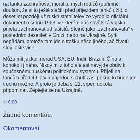
na tanku zachraňovat morálku mých rodičů (upřímně
doufám, že si to ještě stačili před příjezdem tanků užít), o
deset let později už ruská státní televize vyrobila oficiální
dokument o srpnu 1968, ve kterém nás sovětská vojska
přijela zachraňovat od fašistů. Stejně jako „zachraňovala“ v
posledním desetiletí v Gruzii nebo na Ukrajině. Sýrii
nepřidám, protože tam jde o trošku něco jiného, ač životů
stojí ještě více.
Můžu mít jakkoli nerad USA, EU, Indii, Brazílii, Čínu a
kohokoli jiného. Nikdy mi z toho ale asi nevyjde obdiv k
současnému ruskému politickému systému. Přijeli na
tancích před 49 lety a přijedou s chutí zas, pokud to bude jen
trochu možné. A proto je třeba si 21. srpen dokola
připomínat. Zeptejte se na Ukrajině.
at
6:00
Žádné komentáře:
Okomentovat