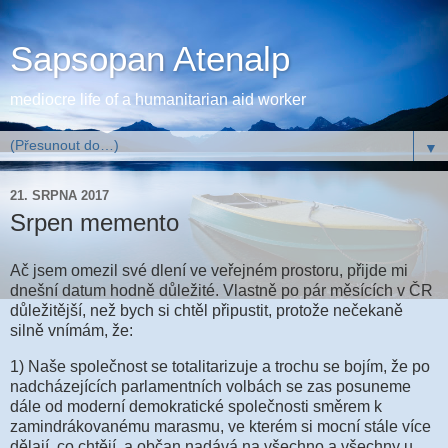
Sapsopan Atenalp
mediocre life of a humanitarian aid worker
▼
21. SRPNA 2017
Srpen memento
Ač jsem omezil své dlení ve veřejném prostoru, přijde mi
dnešní datum hodně důležité. Vlastně po pár měsících v ČR
důležitější, než bych si chtěl připustit, protože nečekaně
silně vnímám, že:
1) Naše společnost se totalitarizuje a trochu se bojím, že po
nadcházejících parlamentních volbách se zas posuneme
dále od moderní demokratické společnosti směrem k
zamindrákovanému marasmu, ve kterém si mocní stále více
dělají, co chtějí, a občan nadává na všechno a všechny u