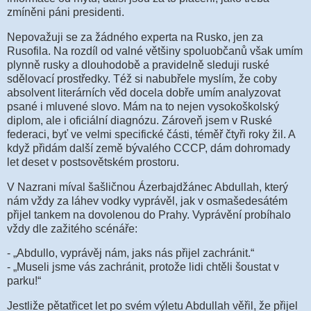
zmíněni páni presidenti.
Nepovažuji se za žádného experta na Rusko, jen za
Rusofila. Na rozdíl od valné většiny spoluobčanů však umím
plynně rusky a dlouhodobě a pravidelně sleduji ruské
sdělovací prostředky. Též si nabubřele myslím, že coby
absolvent literárních věd docela dobře umím analyzovat
psané i mluvené slovo. Mám na to nejen vysokoškolský
diplom, ale i oficiální diagnózu. Zároveň jsem v Ruské
federaci, byť ve velmi specifické části, téměř čtyři roky žil. A
když přidám další země bývalého CCCP, dám dohromady
let deset v postsovětském prostoru.
V Nazrani míval šašličnou Ázerbajdžánec Abdullah, který
nám vždy za láhev vodky vyprávěl, jak v osmašedesátém
přijel tankem na dovolenou do Prahy. Vyprávění probíhalo
vždy dle zažitého scénáře:
- „Abdullo, vyprávěj nám, jaks nás přijel zachránit.“
- „Museli jsme vás zachránit, protože lidi chtěli šoustat v
parku!“
Jestliže pětatřicet let po svém výletu Abdullah věřil, že přijel