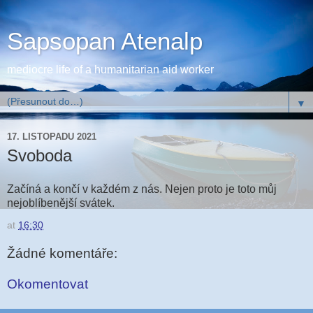
Sapsopan Atenalp
mediocre life of a humanitarian aid worker
▼
17. LISTOPADU 2021
Svoboda
Začíná a končí v každém z nás. Nejen proto je toto můj
nejoblíbenější svátek.
at
16:30
Žádné komentáře:
Okomentovat