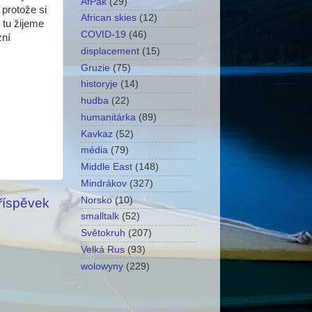
AfPak
(29)
 protože si
African skies
(12)
 tu žijeme
COVID-19
(46)
zní
displacement
(15)
Gruzie
(75)
historyje
(14)
hudba
(22)
humanitárka
(89)
Kavkaz
(52)
média
(79)
Middle East
(148)
Mindrákov
(327)
Norsko
(10)
příspěvek
smalltalk
(52)
Světokruh
(207)
Velká Rus
(93)
wolowyny
(229)