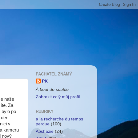
PACHATEL ZNÁMÝ
PK
À bout de souffle
Zobrazit celý můj profil
ože naše
íte. Za
 bylo po
RUBRIKY
í den
a la recherche du temps
nici v
perdue
(100)
 na kameru
Abcházie
(24)
l nový