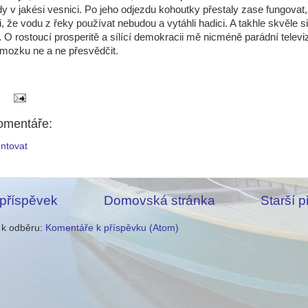
y v jakési vesnici. Po jeho odjezdu kohoutky přestaly zase fungovat,
i, že vodu z řeky používat nebudou a vytáhli hadici. A takhle skvěle si
 O rostoucí prosperitě a sílící demokracii mě nicméně parádní televi
mozku ne a ne přesvědčit.
omentáře:
ntovat
 příspěvek
Domovská stránka
Starší 
e k odběru:
Komentáře k příspěvku (Atom)