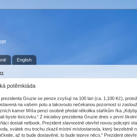
ker
mně
English
11
cká potěmkiáda
vy prezidenta Gruzie se penze zvyšují na 100 lari (ca. 1,100 Kč), prot
stavená na vašem potu a takovouto nečekanou pozornost si zaslouž
vizních kamer Míša penzi osobně předal několika staříkům řka „Kdyby
li byste tisícovku.“ Z iniciativy prezidenta Gruzie dnes v první školn
ňáci dostali netbook. Prezident slavnostně otevřel novou policejní sta
avda, svátek mu trochu zkazil místní místostarosta, který bezelstně
očkejte, až to bude dostavěné, to bude teprve něco.“ Prezident otevře