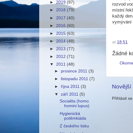
►
2019
(97)
rozvod vod
místní řekl
►
2018
(79)
každý den.
►
2017
(40)
vymývání 
►
2016
(60)
►
2015
(63)
►
2014
(48)
at
18:51
►
2013
(77)
Žádné k
►
2012
(71)
Okome
▼
2011
(48)
►
prosince 2011
(3)
►
listopadu 2011
(7)
Novější
►
října 2011
(3)
▼
září 2011
(5)
Přihlásit s
Socialita (homo
homini lupus)
Hygienická
potěmkiáda
Z českého tisku