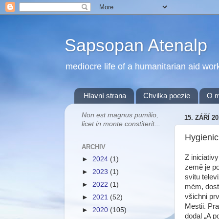
Sapsopan Atenalp
mediocre life of a humanitarian aid wor
Hlavní strana
Chvilka poezie
O 
Non est magnus pumilio,
15. ZÁŘÍ 20
licet in monte constiterit...
Hygieni
ARCHIV
Z iniciati
►
2024
(1)
země je po
►
2023
(1)
svitu tele
►
2022
(1)
mém, dosta
všichni prv
►
2021
(52)
Mestii. Pr
►
2020
(105)
dodal „A p