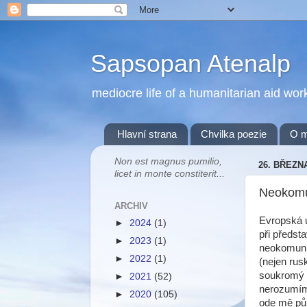
Sapsopan Atenalp
mediocre life of a humanitarian aid wor
Hlavní strana
Chvilka poezie
O 
Non est magnus pumilio,
26. BŘEZN
licet in monte constiterit...
Neokomu
ARCHIV
Evropská u
►
2024
(1)
při předsta
►
2023
(1)
neokomunis
►
2022
(1)
(nejen rus
soukromý 
►
2021
(52)
nerozumím 
►
2020
(105)
ode mě půj