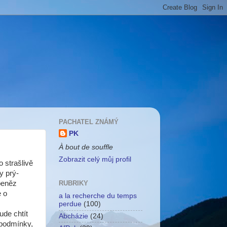
PACHATEL ZNÁMÝ
PK
À bout de souffle
Zobrazit celý můj profil
 strašlivě
y prý-
peněz
RUBRIKY
e o
a la recherche du temps
perdue
(100)
ude chtít
Abcházie
(24)
 podmínky,