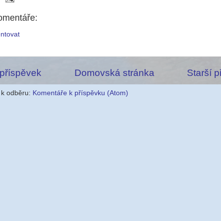
omentáře:
ntovat
 příspěvek
Domovská stránka
Starší 
e k odběru:
Komentáře k příspěvku (Atom)