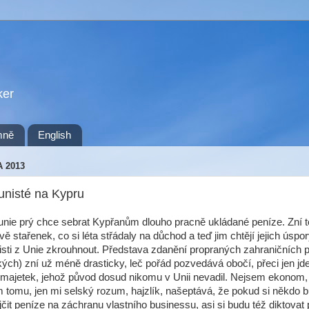
ker
mně
English
A 2013
nisté na Kypru
nie prý chce sebrat Kypřanům dlouho pracně ukládané peníze. Zní to
vě stařenek, co si léta střádaly na důchod a teď jim chtějí jejich úspor
ti z Unie zkrouhnout. Představa zdanění propraných zahraničních 
kých) zní už méně drasticky, leč pořád pozvedává obočí, přeci jen jd
majetek, jehož původ dosud nikomu v Unii nevadil. Nejsem ekonom,
tomu, jen mi selský rozum, hajzlík, našeptává, že pokud si někdo b
čit peníze na záchranu vlastního businessu, asi si budu též diktovat