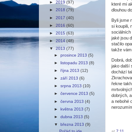
►
2019
(97)
které mi a
dlouhou do
►
2018
(79)
►
2017
(40)
Byli jsme 
►
2016
(60)
si koupili
sociálních
►
2015
(63)
jaké jsou
►
2014
(48)
stačilo op
▼
2013
(77)
takže vám
►
prosince 2013
(5)
Dobrá, dob
►
listopadu 2013
(8)
jako další
►
října 2013
(12)
dochází ta
Zkrachoval
►
září 2013
(6)
řekne takh
►
srpna 2013
(10)
mrtvolných
►
července 2013
(5)
dobrých, a
a nebohé o
►
června 2013
(4)
nerozumím
►
května 2013
(7)
►
dubna 2013
(5)
▼
března 2013
(9)
Pořád to jde
at
7:11