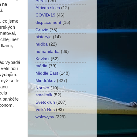
AfPak
(29)
á na
African skies
(12)
í.
COVID-19
(46)
, co jsme
displacement
(15)
perských
Gruzie
(75)
matoval,
historyje
(14)
hleji než
hudba
(22)
odkami,
humanitárka
(89)
Kavkaz
(52)
řád vypadá
média
(79)
ž většinou
Middle East
(148)
 výdajům.
Když se to
Mindrákov
(327)
ranu
Norsko
(10)
cela
smalltalk
(52)
 a bankéře
Světokruh
(207)
ekonom,
Velká Rus
(93)
wolowyny
(229)