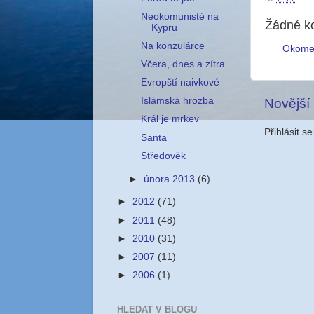
Neokomunisté na
Žádné k
Kypru
Na konzulárce
Okome
Včera, dnes a zítra
Evropští naivkové
Islámská hrozba
Novější
Král je mrkev
Přihlásit s
Santa
Středověk
►
února 2013
(6)
►
2012
(71)
►
2011
(48)
►
2010
(31)
►
2007
(11)
►
2006
(1)
HLEDAT V BLOGU