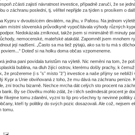
lespoň zčásti zajistí návratnost investice, případně zaručí, že se jedn
bu o záchranu poslední, tj. věřitel nepřijde za týden s prosíkem o dalš
na Kypru v dvoutisícém devátém, na jihu, v Pafosu. Na jednom výletě
, nám místní slovenská průvodkyně vypočítávala výhody různých ky
 podpor. Nedokázala zmlknout, takže jsem si minimálně tři minuty pa
 důchody, nemocenské, mateřské atakdál. Zapomněl jsem mnohem ryc
adnout její nadšení. „Často sa ma tiež pýtajú, ako sa to tu má s dôch
 poviem...“ Doteď si na holku doma občas vzpomeneme.
rá jedna paní povídala turistům na výletě. Nic nemění na tom, že po
 splasklá bublina, na dluh žijící ostrov, kterému došly prachy, k čemu
k, že prožereme (i s "s" místo "ž") investice a naše příjmy se neblíží
ý Kypr a Unie obviňovaná z toho, že mu dává na záchranu peníze. 
le, zní trochu bizarně. Nechce mrcha dát celých sto procent na zách
 bank. By se člověku mohlo zdát, že i těch sedmdesát procent je do
le říkejme tomu zdanění, vyzní to líp pro všechny ty nevinné politiky
bčany, kteří ty politiky do svých pozic dosazovali. Ale což, nejsem 
 tomu.