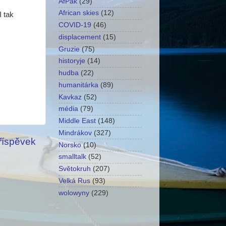
AfPak
(29)
African skies
(12)
I tak
COVID-19
(46)
displacement
(15)
Gruzie
(75)
historyje
(14)
hudba
(22)
humanitárka
(89)
Kavkaz
(52)
média
(79)
Middle East
(148)
Mindrákov
(327)
příspěvek
Norsko
(10)
smalltalk
(52)
Světokruh
(207)
Velká Rus
(93)
wolowyny
(229)