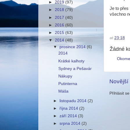
►
2019
(97)
Je to přes
►
2018
(79)
všechno ne
►
2017
(40)
►
2016
(60)
►
2015
(63)
at
23:18
▼
2014
(48)
▼
prosince 2014
(6)
Žádné k
2014
Okome
Krátké kalhoty
Sydney a Pešavár
Nákupy
Novější
Putinterna
Máša
Přihlásit s
►
listopadu 2014
(2)
►
října 2014
(2)
►
září 2014
(3)
►
srpna 2014
(2)