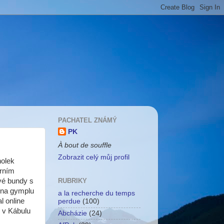
PACHATEL ZNÁMÝ
PK
À bout de souffle
Zobrazit celý můj profil
holek
orním
vé bundy s
RUBRIKY
i na gymplu
a la recherche du temps
al online
perdue
(100)
 v Kábulu
Abcházie
(24)