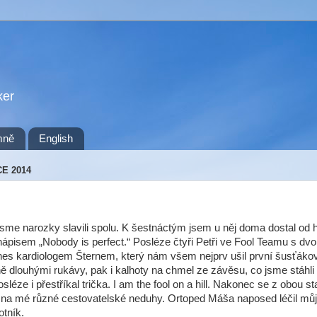
ker
mně
English
CE 2014
sme narozky slavili spolu. K šestnáctým jsem u něj doma dostal od 
nápisem „Nobody is perfect.“ Posléze čtyři Petři ve Fool Teamu s dv
nes kardiologem Šternem, který nám všem nejprv ušil první šusťáko
ně dlouhými rukávy, pak i kalhoty na chmel ze závěsu, co jsme stáhl
osléze i přestříkal trička. I am the fool on a hill. Nakonec se z obou st
 na mé různé cestovatelské neduhy. Ortoped Máša naposed léčil můj
tník.