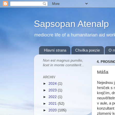
Sapsopan Atenalp
mediocre life of a humanitarian aid wor
Hlavní strana
Chvilka poezie
O 
Non est magnus pumilio,
4. PROSIN
licet in monte constiterit...
Máša
ARCHIV
Nejednou j
►
2024
(1)
hrníček s 
►
2023
(1)
krejčím, d
►
2022
(1)
neuvěřitel
v aule, a p
►
2021
(52)
konzultant
►
2020
(105)
zlomený ko