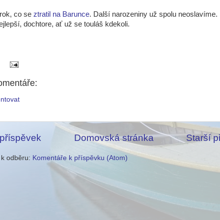
 rok, co se
ztratil na Barunce
. Další narozeniny už spolu neoslavíme. 
jlepší, dochtore, ať už se touláš kdekoli.
omentáře:
ntovat
 příspěvek
Domovská stránka
Starší 
e k odběru:
Komentáře k příspěvku (Atom)