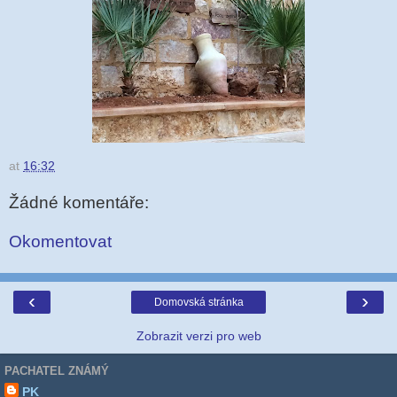
at
16:32
Žádné komentáře:
Okomentovat
‹
›
Domovská stránka
Zobrazit verzi pro web
PACHATEL ZNÁMÝ
PK