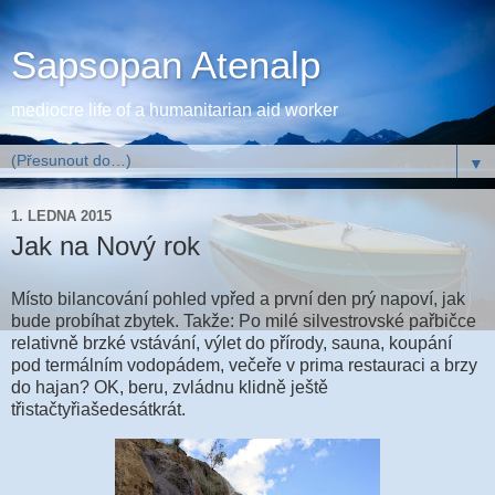
Sapsopan Atenalp
mediocre life of a humanitarian aid worker
▼
1. LEDNA 2015
Jak na Nový rok
Místo bilancování pohled vpřed a první den prý napoví, jak
bude probíhat zbytek. Takže: Po milé silvestrovské pařbičce
relativně brzké vstávání, výlet do přírody, sauna, koupání
pod termálním vodopádem, večeře v prima restauraci a brzy
do hajan? OK, beru, zvládnu klidně ještě
třistačtyřiašedesátkrát.