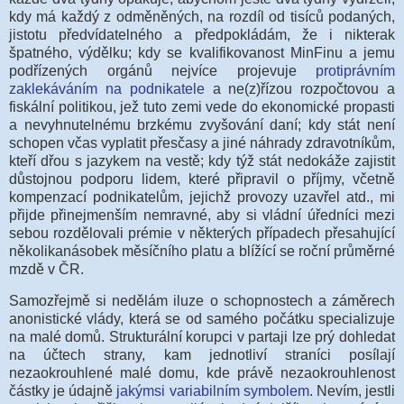
kdy má každý z odměněných, na rozdíl od tisíců podaných,
jistotu předvídatelného a předpokládám, že i nikterak
špatného, výdělku; kdy se kvalifikovanost MinFinu a jemu
podřízených orgánů nejvíce projevuje
protiprávním
zaklekáváním na podnikatele
a ne(z)řízou rozpočtovou a
fiskální politikou, jež tuto zemi vede do ekonomické propasti
a nevyhnutelnému brzkému zvyšování daní; kdy stát není
schopen včas vyplatit přesčasy a jiné náhrady zdravotníkům,
kteří dřou s jazykem na vestě; kdy týž stát nedokáže zajistit
důstojnou podporu lidem, které připravil o příjmy, včetně
kompenzací podnikatelům, jejichž provozy uzavřel atd., mi
přijde přinejmenším nemravné, aby si vládní úředníci mezi
sebou rozdělovali prémie v některých případech přesahující
několikanásobek měsíčního platu a blížící se roční průměrné
mzdě v ČR.
Samozřejmě si nedělám iluze o schopnostech a záměrech
anonistické vlády, která se od samého počátku specializuje
na malé domů. Strukturální korupci v partaji lze prý dohledat
na účtech strany, kam jednotliví straníci posílají
nezaokrouhlené malé domu, kde právě nezaokrouhlenost
částky je údajně
jakýmsi variabilním symbolem
. Nevím, jestli