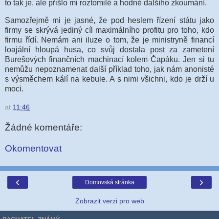
to tak je, ale přišlo mi roztomilé a hodné dalšího zkoumání.
Samozřejmě mi je jasné, že pod heslem řízení státu jako
firmy se skrývá jediný cíl maximálního profitu pro toho, kdo
firmu řídí. Nemám ani iluze o tom, že je ministryně financí
loajální hloupá husa, co svůj dostala post za zametení
Burešových finančních machinací kolem Čapáku. Jen si tu
nemůžu nepoznamenat další příklad toho, jak nám anonisté
s výsměchem kálí na kebule. A s nimi všichni, kdo je drží u
moci.
at
11:46
Žádné komentáře:
Okomentovat
‹
›
Domovská stránka
Zobrazit verzi pro web