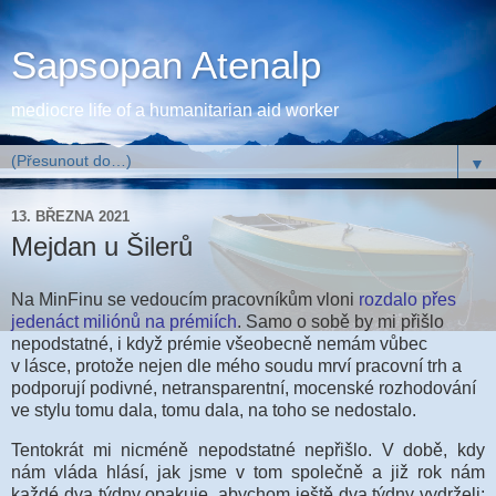
Sapsopan Atenalp
mediocre life of a humanitarian aid worker
▼
13. BŘEZNA 2021
Mejdan u Šilerů
Na MinFinu se vedoucím pracovníkům vloni
rozdalo přes
jedenáct mili
ónů na prémiích
. Samo o sobě by mi přišlo
nepodstatné, i když prémie všeobecně nemám vůbec
v lásce, protože nejen dle mého soudu mrví pracovní trh a
podporují podivné, netransparentní, mocenské rozhodování
ve stylu tomu dala, tomu dala, na toho se nedostalo.
Tentokrát mi nicméně nepodstatné nepřišlo. V době, kdy
nám vláda hlásí, jak jsme v tom společně a již rok nám
každé dva týdny opakuje, abychom ještě dva týdny vydrželi;