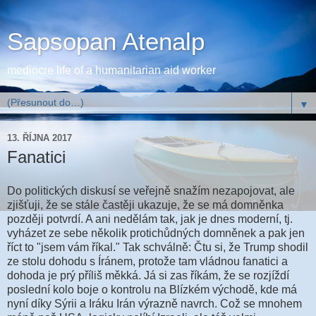
Sapsopan Atenalp
mediocre life of a humanitarian aid worker
▼
13. ŘÍJNA 2017
Fanatici
Do politických diskusí se veřejně snažím nezapojovat, ale
zjišťuji, že se stále častěji ukazuje, že se má domněnka
později potvrdí. A ani nedělám tak, jak je dnes moderní, tj.
vyházet ze sebe několik protichůdných domněnek a pak jen
říct to "jsem vám říkal." Tak schválně: Čtu si, že Trump shodil
ze stolu dohodu s Íránem, protože tam vládnou fanatici a
dohoda je prý příliš měkká. Já si zas říkám, že se rozjíždí
poslední kolo boje o kontrolu na Blízkém východě, kde má
nyní díky Sýrii a Iráku Irán výrazně navrch. Což se mnohem