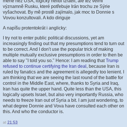
méně než USA, logicky nelíbí Izraeli, ale též velmi
významně Rusku, které potřebuje Irán trochu ze Sýrie
vyšachovat. By mě prostě zajímalo, jak moc to Donnie s
Vovou konzultovali. A kdo diriguje
A napíšu protentokrát i anglicky:
I try not to enter public political discussions, yet am
increasingly finding out that my presumptions tend to turn out
to be correct. And I don't use the popular trick of making
multiple mutually exclusive presumptions in order to then be
able to say "I told you so." Hence: I am reading that
Trump
refused to continue certifying the Iran deal
, because Iran is
ruled by fanatics and the agreement is allegedly too lenient. I
am thinking that we are seeing the last round of the battle for
control in the Middle East, where, thanks to Syria and Iraq,
Iran has quite the upper hand. Quite less than the USA, this
logically upsets Israel, but also very importantly Russia, who
needs to freeze Iran out of Syria a bit. I am just wondering, to
what degree Donnie and Vova have consulted each other on
this. And who the conductor is.
at
21:53