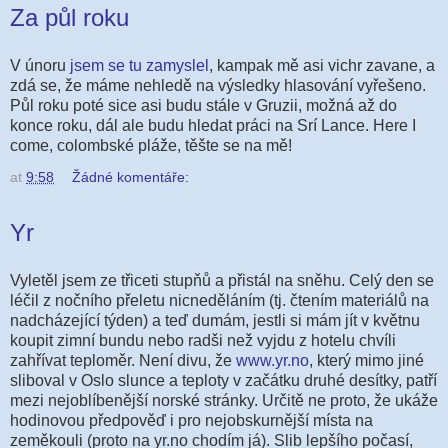
Za půl roku
V únoru
jsem se tu zamyslel
, kampak mě asi vichr zavane, a
zdá se, že máme nehledě na výsledky hlasování vyřešeno.
Půl roku poté sice asi budu stále v Gruzii, možná až do
konce roku, dál ale budu hledat práci na Srí Lance. Here I
come, colombské pláže, těšte se na mě!
at
9:58
Žádné komentáře:
Yr
Vyletěl jsem ze třiceti stupňů a přistál na sněhu. Celý den se
léčil z nočního přeletu nicneděláním (tj. čtením materiálů na
nadcházející týden) a teď dumám, jestli si mám jít v květnu
koupit zimní bundu nebo radši než vyjdu z hotelu chvíli
zahřívat teploměr. Není divu, že
www.yr.no
, který mimo jiné
sliboval v Oslo slunce a teploty v začátku druhé desítky, patří
mezi nejoblíbenější norské stránky. Určitě ne proto, že ukáže
hodinovou předpověď i pro nejobskurnější místa na
zeměkouli (proto na yr.no chodím já). Slib lepšího počasí,