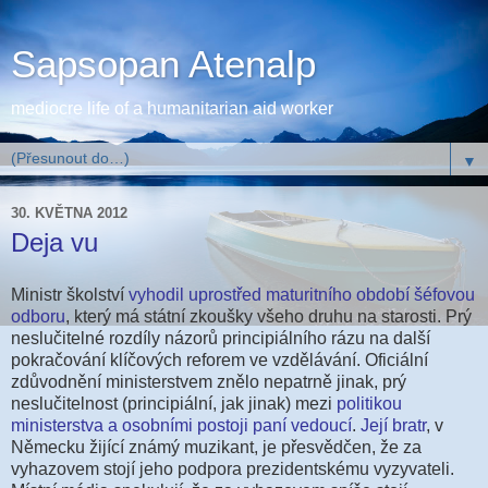
Sapsopan Atenalp
mediocre life of a humanitarian aid worker
▼
30. KVĚTNA 2012
Deja vu
Ministr školství
vyhodil uprostřed maturitního období šéfovou
odboru
, který má státní zkoušky všeho druhu na starosti. Prý
neslučitelné rozdíly názorů principiálního rázu na další
pokračování klíčových reforem ve vzdělávání. Oficiální
zdůvodnění ministerstvem znělo nepatrně jinak, prý
neslučitelnost (principiální, jak jinak) mezi
politikou
ministerstva a osobními postoji paní vedoucí
.
Její bratr
, v
Německu žijící známý muzikant, je přesvědčen, že za
vyhazovem stojí jeho podpora prezidentskému vyzyvateli.