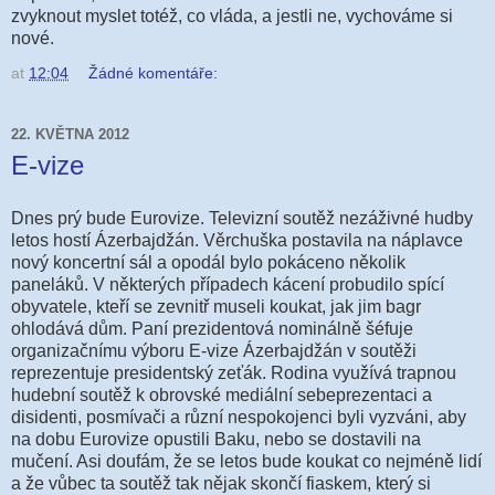
zvyknout myslet totéž, co vláda, a jestli ne, vychováme si
nové.
at
12:04
Žádné komentáře:
22. KVĚTNA 2012
E-vize
Dnes prý bude Eurovize. Televizní soutěž nezáživné hudby
letos hostí Ázerbajdžán. Věrchuška postavila na náplavce
nový koncertní sál a opodál bylo pokáceno několik
paneláků. V některých případech kácení probudilo spící
obyvatele, kteří se zevnitř museli koukat, jak jim bagr
ohlodává dům. Paní prezidentová nominálně šéfuje
organizačnímu výboru E-vize Ázerbajdžán v soutěži
reprezentuje presidentský zeťák. Rodina využívá trapnou
hudební soutěž k obrovské mediální sebeprezentaci a
disidenti, posmívači a různí nespokojenci byli vyzváni, aby
na dobu Eurovize opustili Baku, nebo se dostavili na
mučení. Asi doufám, že se letos bude koukat co nejméně lidí
a že vůbec ta soutěž tak nějak skončí fiaskem, který si