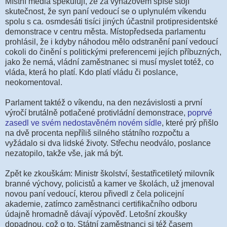
Místní média spekulují, že za vyhazovem spíše stojí
skutečnost, že syn paní vedoucí se o uplynulém víkendu
spolu s ca. osmdesáti tisíci jiných účastnil protipresidentské
demonstrace v centru města. Místopředseda parlamentu
prohlásil, že i kdyby náhodou mělo odstranění paní vedoucí
cokoli do činění s politickými preferencemi jejích příbuzných,
jako že nemá, vládní zaměstnanec si musí myslet totéž, co
vláda, která ho platí. Kdo platí vládu či poslance,
neokomentoval.
Parlament taktéž o víkendu, na den nezávislosti a první
výročí brutálně potlačené protivládní demonstrace,
poprvé
zasedl ve svém nedostavěném novém sídle
, které prý přišlo
na dvě procenta nepříliš silného státního rozpočtu a
vyžádalo si dva lidské životy. Střechu neodválo, poslance
nezatopilo, takže vše, jak má být.
Zpět ke zkouškám: Ministr školství, šestatřicetiletý milovník
branné výchovy, policistů a kamer ve školách, už jmenoval
novou paní vedoucí, kterou přivedl z čela policejní
akademie, zatímco zaměstnanci certifikačního odboru
údajně hromadně dávají výpověď. Letošní zkoušky
dopadnou, což o to. Státní zaměstnanci si též časem