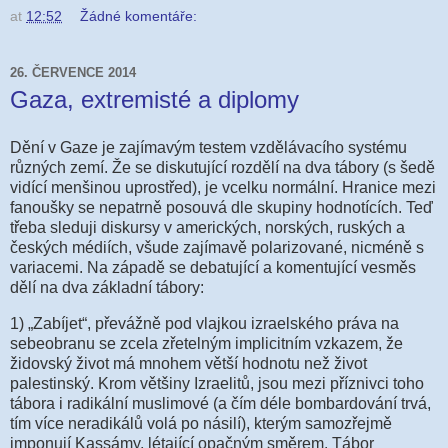
at
12:52
Žádné komentáře:
26. ČERVENCE 2014
Gaza, extremisté a diplomy
Dění v Gaze je zajímavým testem vzdělávacího systému
různých zemí. Že se diskutující rozdělí na dva tábory (s šedě
vidící menšinou uprostřed), je vcelku normální. Hranice mezi
fanoušky se nepatrně posouvá dle skupiny hodnotících. Teď
třeba sleduji diskursy v amerických, norských, ruských a
českých médiích, všude zajímavě polarizované, nicméně s
variacemi. Na západě se debatující a komentující vesměs
dělí na dva základní tábory:
1) „Zabíjet“, převážně pod vlajkou izraelského práva na
sebeobranu se zcela zřetelným implicitním vzkazem, že
židovský život má mnohem větší hodnotu než život
palestinský. Krom většiny Izraelitů, jsou mezi příznivci toho
tábora i radikální muslimové (a čím déle bombardování trvá,
tím více neradikálů volá po násilí), kterým samozřejmě
imponují Kassámy, létající opačným směrem. Tábor