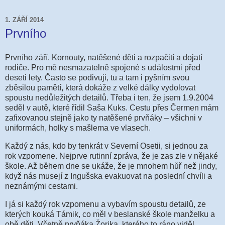
1. ZÁŘÍ 2014
Prvního
Prvního září. Kornouty, natěšené děti a rozpačití a dojatí
rodiče. Pro mě nesmazatelně spojené s událostmi před
deseti lety. Často se podivuji, tu a tam i pyšním svou
zběsilou pamětí, která dokáže z velké dálky vydolovat
spoustu nedůležitých detailů. Třeba i ten, že jsem 1.9.2004
seděl v autě, které řídil Saša Kuks. Cestu přes Čermen mám
zafixovanou stejně jako ty natěšené prvňáky – všichni v
uniformách, holky s mašlema ve vlasech.
Každý z nás, kdo by tenkrát v Severní Osetii, si jednou za
rok vzpomene. Nejprve rutinní zpráva, že je zas zle v nějaké
škole. Až během dne se ukáže, že je mnohem hůř než jindy,
když nás musejí z Ingušska evakuovat na poslední chvíli a
neznámými cestami.
I já si každý rok vzpomenu a vybavím spoustu detailů, ze
kterých kouká Támik, co měl v beslanské škole manželku a
obě děti. Včetně prvňáka Žorika, kterého to ráno viděl