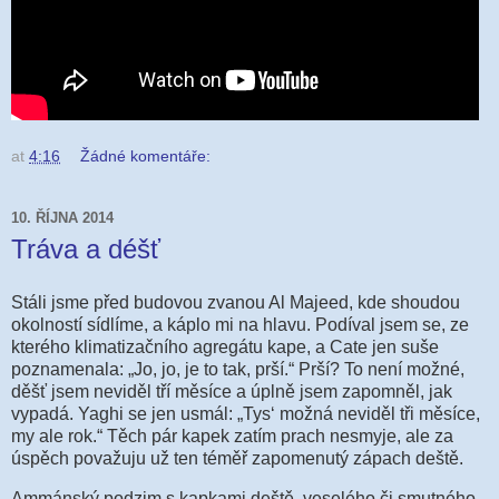
at
4:16
Žádné komentáře:
10. ŘÍJNA 2014
Tráva a déšť
Stáli jsme před budovou zvanou Al Majeed, kde shoudou
okolností sídlíme, a káplo mi na hlavu. Podíval jsem se, ze
kterého klimatizačního agregátu kape, a Cate jen suše
poznamenala: „Jo, jo, je to tak, prší.“ Prší? To není možné,
děšť jsem neviděl tří měsíce a úplně jsem zapomněl, jak
vypadá. Yaghi se jen usmál: „Tys‘ možná neviděl tři měsíce,
my ale rok.“ Těch pár kapek zatím prach nesmyje, ale za
úspěch považuju už ten téměř zapomenutý zápach deště.
Ammánský podzim s kapkami deště, veselého či smutného,