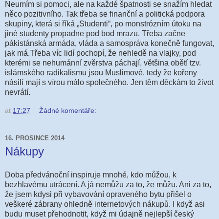
Neumím si pomoci, ale na každé špatnosti se snažím hledat
něco pozitivního. Tak třeba se finanční a politická podpora
skupiny, která si říká „Studenti“, po monstrózním útoku na
jiné studenty propadne pod bod mrazu. Třeba začne
pákistánská armáda, vláda a samospráva konečně fungovat,
jak má.Třeba víc lidí pochopí, že nehledě na vlajky, pod
kterémi se nehumánní zvěrstva páchají, většina obětí tzv.
islámského radikalismu jsou Muslimové, tedy že kořeny
násilí mají s vírou málo společného. Jen těm děckám to život
nevrátí.
at
17:27
Žádné komentáře:
16. PROSINCE 2014
Nákupy
Doba předvánoční inspiruje mnohé, kdo můžou, k
bezhlavému utrácení. A já nemůžu za to, že můžu. Ani za to,
že jsem kdysi při vybavování opraveného bytu přišel o
veškeré zábrany ohledně internetových nákupů. I když asi
budu muset přehodnotit, když mi údajně nejlepší český