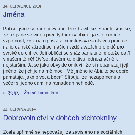
14. ČERVENCE 2014
Jména
Potkali jsme se ráno u výtahu. Pozdravili se. Shodli jsme se,
že už jsme se viděli před týdnem v Irbidu, já si dokonce
vzpomněl, že k nám přišla z ministerstva školství a pracuje
na jordánské akreditaci našich vzdělávacích projektů pro
syrské uprchlíky. Její obličej se snáz pamatuje, protože patří
v našem téměř čtyřsethlavém kolektivu jednoznačně k
nejstarším. Já se jako obvykle omluvil, že si nepamatuji její
jméno, že jich je na mě moc. "Mé jméno je Abír, to se dobře
pamatuje, jako pivo, a beer." Slibuju, že nezapomenu a
večer si jedno dám, na ramaddán nehledě.
at
20:53
Žádné komentáře:
22. ČERVNA 2014
Dobrovolnictví v dobách xichtoknihy
Zcela upřímně se nepovažuji za závislého na sociálních