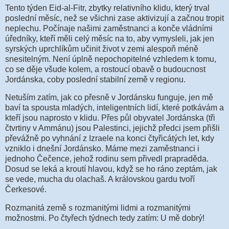
Tento týden Eid-al-Fitr, zbytky relativního klidu, který trval
poslední měsíc, než se všichni zase aktivizují a začnou tropit
neplechu. Počínaje našimi zaměstnanci a konče vládními
úředníky, kteří měli celý měsíc na to, aby vymysleli, jak jen
syrských uprchlíkům učinit život v zemi alespoň méně
snesitelným. Není úplně nepochopitelné vzhledem k tomu,
co se děje všude kolem, a rostoucí obavě o budoucnost
Jordánska, coby poslední stabilní země v regionu.
Netuším zatím, jak co přesně v Jordánsku funguje, jen mě
baví ta spousta mladých, inteligentních lidí, které potkávám a
kteří jsou naprosto v klidu. Přes půl obyvatel Jordánska (tři
čtvrtiny v Ammánu) jsou Palestinci, jejichž předci jsem přišli
převážně po vyhnání z Izraele na konci čtyřicátých let, kdy
vzniklo i dnešní Jordánsko. Máme mezi zaměstnanci i
jednoho Čečence, jehož rodinu sem přivedl prapraděda.
Dosud se leká a kroutí hlavou, když se ho ráno zeptám, jak
se vede, mucha du olachaš. A královskou gardu tvoří
Čerkesové.
Rozmanitá země s rozmanitými lidmi a rozmanitými
možnostmi. Po čtyřech týdnech tedy zatím: U mě dobrý!