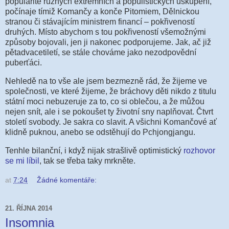
popularitě různých extrémních a populistických uskupení,
počínaje tímiž Komančy a konče Pitomiem, Dělnickou
stranou či stávajícím ministrem financí – pokřiveností
druhých. Místo abychom s tou pokřiveností všemožnými
způsoby bojovali, jen ji nakonec podporujeme. Jak, ač již
pětadvacetiletí, se stále chováme jako nezodpovědní
puberťáci.
Nehledě na to vše ale jsem bezmezně rád, že žijeme ve
společnosti, ve které žijeme, že bráchovy děti nikdo z titulu
státní moci nebuzeruje za to, co si oblečou, a že můžou
nejen snít, ale i se pokoušet ty životní sny naplňovat. Čtvrt
století svobody. Je sakra co slavit. A všichni Komančové ať
klidně puknou, anebo se odstěhují do Pchjongjangu.
Tenhle bilanční, i když nijak strašlivě optimistický
rozhovor
se mi líbil
, tak se třeba taky mrkněte.
at
7:24
Žádné komentáře:
21. ŘÍJNA 2014
Insomnia