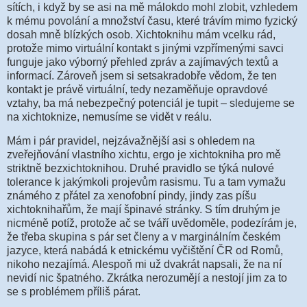
sítích, i když by se asi na mě málokdo mohl zlobit, vzhledem
k mému povolání a množství času, které trávím mimo fyzický
dosah mně blízkých osob. Xichtoknihu mám vcelku rád,
protože mimo virtuální kontakt s jinými vzpřímenými savci
funguje jako výborný přehled zpráv a zajímavých textů a
informací. Zároveň jsem si setsakradobře vědom, že ten
kontakt je právě virtuální, tedy nezaměňuje opravdové
vztahy, ba má nebezpečný potenciál je tupit – sledujeme se
na xichtoknize, nemusíme se vidět v reálu.
Mám i pár pravidel, nejzávažnější asi s ohledem na
zveřejňování vlastního xichtu, ergo je xichtokniha pro mě
striktně bezxichtoknihou. Druhé pravidlo se týká nulové
tolerance k jakýmkoli projevům rasismu. Tu a tam vymažu
známého z přátel za xenofobní pindy, jindy zas píšu
xichtoknihařům, že mají špinavé stránky. S tím druhým je
nicméně potíž, protože ač se tváří uvědoměle, podezírám je,
že třeba skupina s pár set členy a v marginálním českém
jazyce, která nabádá k etnickému vyčištění ČR od Romů,
nikoho nezajímá. Alespoň mi už dvakrát napsali, že na ní
nevidí nic špatného. Zkrátka nerozumějí a nestojí jim za to
se s problémem příliš párat.