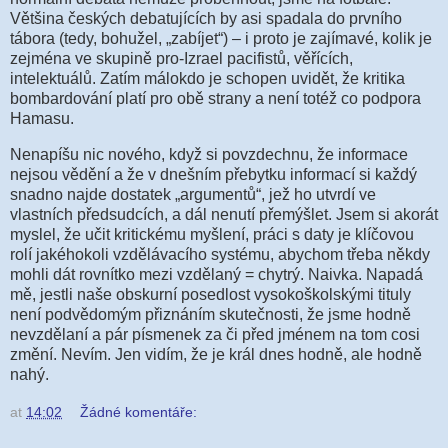
Většina českých debatujících by asi spadala do prvního
tábora (tedy, bohužel, „zabíjet“) – i proto je zajímavé, kolik je
zejména ve skupině pro-Izrael pacifistů, věřících,
intelektuálů. Zatím málokdo je schopen uvidět, že kritika
bombardování platí pro obě strany a není totéž co podpora
Hamasu.
Nenapíšu nic nového, když si povzdechnu, že informace
nejsou vědění a že v dnešním přebytku informací si každý
snadno najde dostatek „argumentů“, jež ho utvrdí ve
vlastních předsudcích, a dál nenutí přemýšlet. Jsem si akorát
myslel, že učit kritickému myšlení, práci s daty je klíčovou
rolí jakéhokoli vzdělávacího systému, abychom třeba někdy
mohli dát rovnítko mezi vzdělaný = chytrý. Naivka. Napadá
mě, jestli naše obskurní posedlost vysokoškolskými tituly
není podvědomým přiznáním skutečnosti, že jsme hodně
nevzdělaní a pár písmenek za či před jménem na tom cosi
změní. Nevím. Jen vidím, že je král dnes hodně, ale hodně
nahý.
at
14:02
Žádné komentáře: