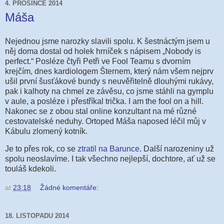
4. PROSINCE 2014
Máša
Nejednou jsme narozky slavili spolu. K šestnáctým jsem u
něj doma dostal od holek hrníček s nápisem „Nobody is
perfect.“ Posléze čtyři Petři ve Fool Teamu s dvorním
krejčím, dnes kardiologem Šternem, který nám všem nejprv
ušil první šusťákové bundy s neuvěřitelně dlouhými rukávy,
pak i kalhoty na chmel ze závěsu, co jsme stáhli na gymplu
v aule, a posléze i přestříkal trička. I am the fool on a hill.
Nakonec se z obou stal online konzultant na mé různé
cestovatelské neduhy. Ortoped Máša naposed léčil můj v
Kábulu zlomený kotník.
Je to přes rok, co se
ztratil na Barunce
. Další narozeniny už
spolu neoslavíme. I tak všechno nejlepší, dochtore, ať už se
touláš kdekoli.
at
23:18
Žádné komentáře:
18. LISTOPADU 2014