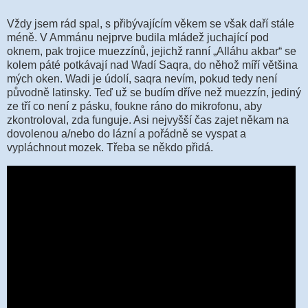
Vždy jsem rád spal, s přibývajícím věkem se však daří stále
méně. V Ammánu nejprve budila mládež juchající pod
oknem, pak trojice muezzínů, jejichž ranní „Alláhu akbar“ se
kolem páté potkávají nad Wadí Saqra, do něhož míří většina
mých oken. Wadi je údolí, saqra nevím, pokud tedy není
původně latinsky. Teď už se budím dříve než muezzín, jediný
ze tří co není z pásku, foukne ráno do mikrofonu, aby
zkontroloval, zda funguje. Asi nejvyšší čas zajet někam na
dovolenou a/nebo do lázní a pořádně se vyspat a
vypláchnout mozek. Třeba se někdo přidá.