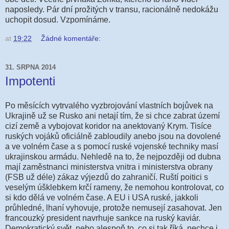
naposledy. Pár dní prožitých v transu, racionálně nedokážu
uchopit dosud. Vzpomínáme.
at
19:22
Žádné komentáře:
31. SRPNA 2014
Impotenti
Po měsících vytrvalého vyzbrojování vlastních bojůvek na
Ukrajině už se Rusko ani netají tím, že si chce zabrat území
cizí země a vybojovat koridor na anektovaný Krym. Tisíce
ruských vojáků oficiálně zabloudily anebo jsou na dovolené
a ve volném čase a s pomocí ruské vojenské techniky masí
ukrajinskou armádu. Nehledě na to, že nejpozději od dubna
mají zaměstnanci ministerstva vnitra i ministerstva obrany
(FSB už déle) zákaz výjezdů do zahraničí. Ruští poitici s
veselým úšklebkem krčí rameny, že nemohou kontrolovat, co
si kdo dělá ve volném čase. A EU i USA ruské, jakkoli
průhledné, lhaní vyhovuje, protože nemusejí zasahovat. Jen
francouzký president navrhuje sankce na ruský kaviár.
Demokratický svět, nebo alespoň to, co si tak říká, nechce i