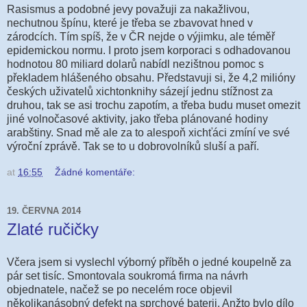
Rasismus a podobné jevy považuji za nakažlivou,
nechutnou špínu, které je třeba se zbavovat hned v
zárodcích. Tím spíš, že v ČR nejde o výjimku, ale téměř
epidemickou normu. I proto jsem korporaci s odhadovanou
hodnotou 80 miliard dolarů nabídl nezištnou pomoc s
překladem hlášeného obsahu. Představuji si, že 4,2 milióny
českých uživatelů xichtonknihy sázejí jednu stížnost za
druhou, tak se asi trochu zapotím, a třeba budu muset omezit
jiné volnočasové aktivity, jako třeba plánované hodiny
arabštiny. Snad mě ale za to alespoň xichťáci zmíní ve své
výroční zprávě. Tak se to u dobrovolníků sluší a paří.
at
16:55
Žádné komentáře:
19. ČERVNA 2014
Zlaté ručičky
Včera jsem si vyslechl výborný příběh o jedné koupelně za
pár set tisíc. Smontovala soukromá firma na návrh
objednatele, načež se po necelém roce objevil
několikanásobný defekt na sprchové baterii. Anžto bylo dílo