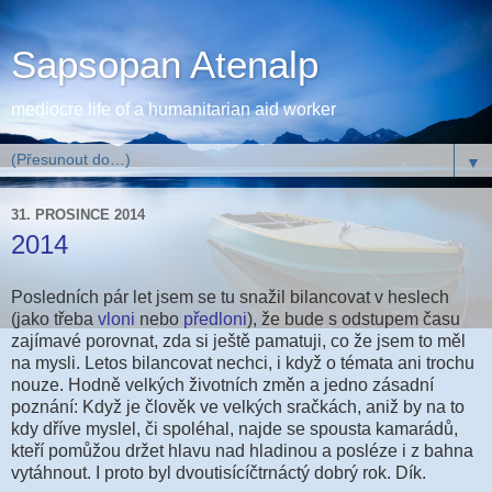
Sapsopan Atenalp
mediocre life of a humanitarian aid worker
▼
31. PROSINCE 2014
2014
Posledních pár let jsem se tu snažil bilancovat v heslech
(jako třeba
vloni
nebo
předloni
), že bude s odstupem času
zajímavé porovnat, zda si ještě pamatuji, co že jsem to měl
na mysli. Letos bilancovat nechci, i když o témata ani trochu
nouze. Hodně velkých životních změn a jedno zásadní
poznání: Když je člověk ve velkých sračkách, aniž by na to
kdy dříve myslel, či spoléhal, najde se spousta kamarádů,
kteří pomůžou držet hlavu nad hladinou a posléze i z bahna
vytáhnout. I proto byl dvoutisícíčtrnáctý dobrý rok. Dík.