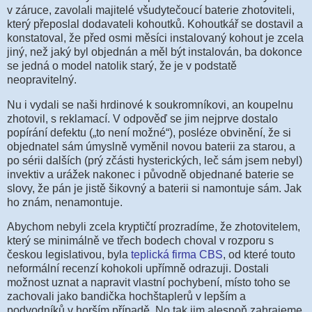
v záruce, zavolali majitelé všudytečoucí baterie zhotoviteli,
který přeposlal dodavateli kohoutků. Kohoutkář se dostavil a
konstatoval, že před osmi měsíci instalovaný kohout je zcela
jiný, než jaký byl objednán a měl být instalován, ba dokonce
se jedná o model natolik starý, že je v podstatě
neopravitelný.
Nu i vydali se naši hrdinové k soukromníkovi, an koupelnu
zhotovil, s reklamací. V odpověď se jim nejprve dostalo
popírání defektu („to není možné“), posléze obvinění, že si
objednatel sám úmyslně vyměnil novou baterii za starou, a
po sérii dalších (prý zčásti hysterických, leč sám jsem nebyl)
invektiv a urážek nakonec i původně objednané baterie se
slovy, že pán je jistě šikovný a baterii si namontuje sám. Jak
ho znám, nenamontuje.
Abychom nebyli zcela kryptičtí prozradíme, že zhotovitelem,
který se minimálně ve třech bodech choval v rozporu s
českou legislativou, byla
teplická firma CBS
, od které touto
neformální recenzí kohokoli upřímně odrazuji. Dostali
možnost uznat a napravit vlastní pochybení, místo toho se
zachovali jako bandička hochštaplerů v lepším a
podvodníků v horším případě. No tak jim alespoň zahrajeme