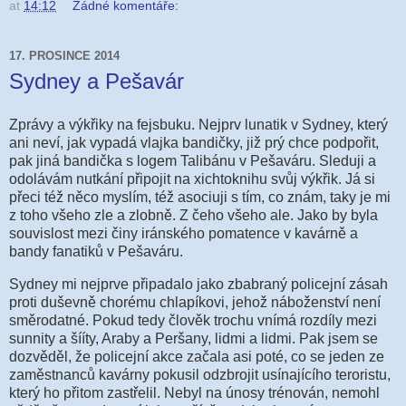
at
14:12
Žádné komentáře:
17. PROSINCE 2014
Sydney a Pešavár
Zprávy a výkřiky na fejsbuku. Nejprv lunatik v Sydney, který
ani neví, jak vypadá vlajka bandičky, již prý chce podpořit,
pak jiná bandička s logem Talibánu v Pešaváru. Sleduji a
odolávám nutkání připojit na xichtoknihu svůj výkřik. Já si
přeci též něco myslím, též asociuji s tím, co znám, taky je mi
z toho všeho zle a zlobně. Z čeho všeho ale. Jako by byla
souvislost mezi činy iránského pomatence v kavárně a
bandy fanatiků v Pešaváru.
Sydney mi nejprve připadalo jako zbabraný policejní zásah
proti duševně chorému chlapíkovi, jehož náboženství není
směrodatné. Pokud tedy člověk trochu vnímá rozdíly mezi
sunnity a šííty, Araby a Peršany, lidmi a lidmi. Pak jsem se
dozvěděl, že policejní akce začala asi poté, co se jeden ze
zaměstnanců kavárny pokusil odzbrojit usínajícího teroristu,
který ho přitom zastřelil. Nebyl na únosy trénován, nemohl