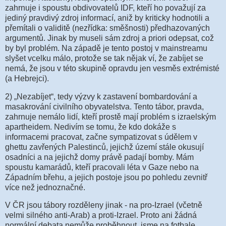
zahrnuje i spoustu obdivovatelů IDF, kteří ho považují za
jediný pravdivý zdroj informací, aniž by kriticky hodnotili a
přemítali o validitě (nezřídka: směšnosti) předhazovaných
argumentů. Jinak by museli sám zdroj a priori odepsat, což
by byl problém. Na západě je tento postoj v mainstreamu
slyšet vcelku málo, protože se tak nějak ví, že zabíjet se
nemá, že jsou v této skupině opravdu jen vesměs extrémisté
(a Hebrejci).
2) „Nezabíjet“, tedy výzvy k zastavení bombardování a
masakrování civilního obyvatelstva. Tento tábor, pravda,
zahrnuje nemálo lidí, kteří prostě mají problém s izraelským
apartheidem. Nedivím se tomu, že kdo dokáže s
informacemi pracovat, začne sympatizovat s údělem v
ghettu zavřených Palestinců, jejichž území stále okusují
osadníci a na jejichž domy právě padají bomby. Mám
spoustu kamarádů, kteří pracovali léta v Gaze nebo na
Západním břehu, a jejich postoje jsou po pohledu zevnitř
více než jednoznačné.
V ČR jsou tábory rozděleny jinak - na pro-Izrael (včetně
velmi silného anti-Arab) a proti-Izrael. Proto ani žádná
normální debata nemůže proběhnout, jsme na fotbale.