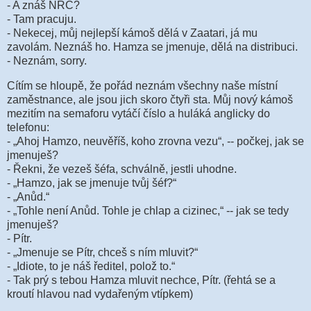
- A znáš NRC?
- Tam pracuju.
- Nekecej, můj nejlepší kámoš dělá v Zaatari, já mu
zavolám. Neznáš ho. Hamza se jmenuje, dělá na distribuci.
- Neznám, sorry.
Cítím se hloupě, že pořád neznám všechny naše místní
zaměstnance, ale jsou jich skoro čtyři sta. Můj nový kámoš
mezitím na semaforu vytáčí číslo a huláká anglicky do
telefonu:
- „Ahoj Hamzo, neuvěříš, koho zrovna vezu“, -- počkej, jak se
jmenuješ?
- Řekni, že vezeš šéfa, schválně, jestli uhodne.
- „Hamzo, jak se jmenuje tvůj šéf?“
- „Anůd.“
- „Tohle není Anůd. Tohle je chlap a cizinec,“ -- jak se tedy
jmenuješ?
- Pítr.
- „Jmenuje se Pítr, chceš s ním mluvit?“
- „Idiote, to je náš ředitel, polož to.“
- Tak prý s tebou Hamza mluvit nechce, Pítr. (řehtá se a
kroutí hlavou nad vydařeným vtípkem)