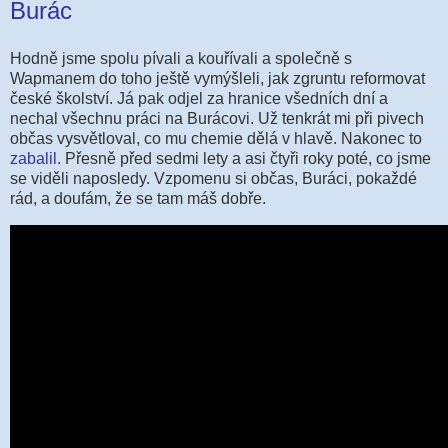
Burác
Hodně jsme spolu pívali a kouřívali a společně s
Wapmanem do toho ještě vymýšleli, jak zgruntu reformovat
české školství. Já pak odjel za hranice všedních dní a
nechal všechnu práci na Burácovi. Už tenkrát mi při pivech
občas vysvětloval, co mu chemie dělá v hlavě. Nakonec to
zabalil
. Přesně před sedmi lety a asi čtyři roky poté, co jsme
se viděli naposledy. Vzpomenu si občas, Buráci, pokaždé
rád, a doufám, že se tam máš dobře.