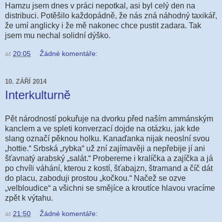
Hamzu jsem dnes v práci nepotkal, asi byl celý den na
distribuci. Potěšilo každopádně, že nás zná náhodný taxikář,
že umí anglicky i že mě nakonec chce pustit zadara. Tak
jsem mu nechal solidní dýško.
at
20:05
Žádné komentáře:
10. ZÁŘÍ 2014
Interkulturně
Pět národností pokuřuje na dvorku před naším ammánským
kanclem a ve spleti konverzací dojde na otázku, jak kde
slang označí pěknou holku. Kanaďanka nijak neoslní svou
„hottie.“ Srbská „rybka“ už zní zajímavěji a nepřebije jí ani
šťavnatý arabský „salát.“ Probereme i kralíčka a zajíčka a já
po chvíli váhání, kterou z kostí, šťabajzn, štramand a číč dát
do placu, zaboduji prostou „kočkou.“ Načež se ozve
„velbloudice“ a všichni se smějíce a kroutíce hlavou vracíme
zpět k výtahu.
at
21:50
Žádné komentáře: