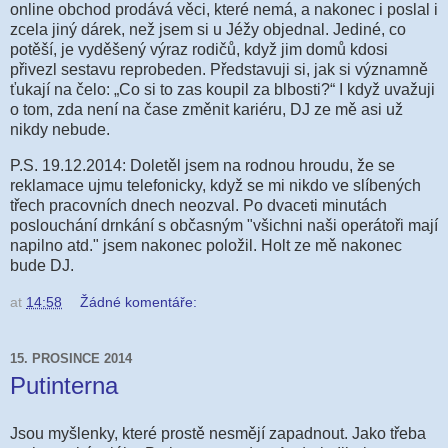
online obchod prodává věci, které nemá, a nakonec i poslal i
zcela jiný dárek, než jsem si u Jéžy objednal. Jediné, co
potěší, je vyděšený výraz rodičů, když jim domů kdosi
přivezl sestavu reprobeden. Představuji si, jak si významně
ťukají na čelo: „Co si to zas koupil za blbosti?“ I když uvažuji
o tom, zda není na čase změnit kariéru, DJ ze mě asi už
nikdy nebude.
P.S. 19.12.2014: Doletěl jsem na rodnou hroudu, že se
reklamace ujmu telefonicky, když se mi nikdo ve slíbených
třech pracovních dnech neozval. Po dvaceti minutách
poslouchání drnkání s občasným "všichni naši operátoři mají
napilno atd." jsem nakonec položil. Holt ze mě nakonec
bude DJ.
at
14:58
Žádné komentáře:
15. PROSINCE 2014
Putinterna
Jsou myšlenky, které prostě nesmějí zapadnout. Jako třeba