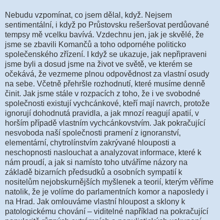
Nebudu vzpomínat, co jsem dělal, když. Nejsem
sentimentální, i když po Průstovsku rešeršovat perdůované
tempsy mě vcelku bavívá. Vzdechnu jen, jak je skvělé, že
jsme se zbavili Komančů a toho odpornéhe politicko
společenského zřízení. I když se ukazuje, jak nepřipraveni
jsme byli a dosud jsme na život ve světě, ve kterém se
očekává, že vezmeme plnou odpovědnost za vlastní osudy
na sebe. Včetně přehršle rozhodnutí, které musíme denně
činit. Jak jsme stále v rozpacích z toho, že i ve svobodné
společnosti existují vychcánkové, kteří mají navrch, protože
ignorují dohodnutá pravidla, a jak mnozí reagují apatií, v
horším případě vlastním vychcánkovstvím. Jak pokračující
nesvoboda naší společnosti pramení z ignoranství,
elementární, chytrolínstvím zakrývané hlouposti a
neschopnosti naslouchat a analyzovat informace, které k
nám proudí, a jak si namísto toho utváříme názory na
základě bizarních předsudků a osobních sympatií k
nositelům nejobskurnějších myšlenek a teorií, kterým věříme
natolik, že je volíme do parlamentních komor a naposledy i
na Hrad. Jak omlouváme vlastní hloupost a sklony k
patologickému chování – viditelné například na pokračující