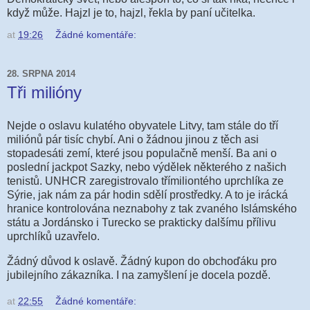
když může. Hajzl je to, hajzl, řekla by paní učitelka.
at
19:26
Žádné komentáře:
28. SRPNA 2014
Tři milióny
Nejde o oslavu kulatého obyvatele Litvy, tam stále do tří
miliónů pár tisíc chybí. Ani o žádnou jinou z těch asi
stopadesáti zemí, které jsou populačně menší. Ba ani o
poslední jackpot Sazky, nebo výdělek některého z našich
tenistů. UNHCR zaregistrovalo třímiliontého uprchlíka ze
Sýrie, jak nám za pár hodin sdělí prostředky. A to je irácká
hranice kontrolována neznabohy z tak zvaného Islámského
státu a Jordánsko i Turecko se prakticky dalšímu přílivu
uprchlíků uzavřelo.
Žádný důvod k oslavě. Žádný kupon do obchoďáku pro
jubilejního zákazníka. I na zamyšlení je docela pozdě.
at
22:55
Žádné komentáře: