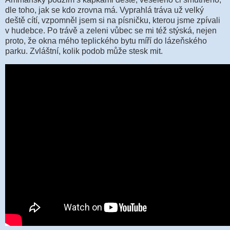
dle toho, jak se kdo zrovna má. Vyprahlá tráva už velký
deště cítí, vzpomněl jsem si na písničku, kterou jsme zpívali
v hudebce. Po trávě a zeleni vůbec se mi též stýská, nejen
proto, že okna mého teplického bytu míří do lázeňského
parku. Zvláštní, kolik podob může stesk mit.