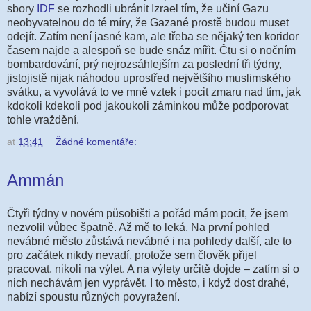
sbory
IDF
se rozhodli ubránit Izrael tím, že učiní Gazu
neobyvatelnou do té míry, že Gazané prostě budou muset
odejít. Zatím není jasné kam, ale třeba se nějaký ten koridor
časem najde a alespoň se bude snáz mířit. Čtu si o nočním
bombardování, prý nejrozsáhlejším za poslední tři týdny,
jistojistě nijak náhodou uprostřed největšího muslimského
svátku, a vyvolává to ve mně vztek i pocit zmaru nad tím, jak
kdokoli kdekoli pod jakoukoli záminkou může podporovat
tohle vraždění.
at
13:41
Žádné komentáře:
Ammán
Čtyři týdny v novém působišti a pořád mám pocit, že jsem
nezvolil vůbec špatně. Až mě to leká. Na první pohled
nevábné město zůstává nevábné i na pohledy další, ale to
pro začátek nikdy nevadí, protože sem člověk přijel
pracovat, nikoli na výlet. A na výlety určitě dojde – zatím si o
nich nechávám jen vyprávět. I to město, i když dost drahé,
nabízí spoustu různých povyražení.