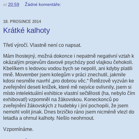
at
20:59
Žádné komentáře:
18. PROSINCE 2014
Krátké kalhoty
Třetí výročí. Vlastně není co napsat.
Mám lhostejný, možná dokonce i nepatrně negativní vztah k
okázalým projevům davové psychózy pod vlajkou čehokoli.
Kbelíkem s ledovou vodou bych se nepolil, ani kdyby platili
mně. Movember jsem kolegům v práci znechutil, jakmile
kdosi nesměle navrhl „pro dobrou věc.“ Řetězově vyzván ke
zveřejnění deseti knížek, které mě nejvíce ovlivnily, jsem si
místo intelektuální exhibice vlastní sečtělosti (ha, nebylo čím
exhibovat!) vzpomněl na žákovskou. Koneckonců po
zveřejnění žákovských z hudebky i jiní pochopili, že jsem
nemohl volit jinak. Dnes brzičko ráno jsem nicméně vlezl do
letadla a ohrnul kalhoty. Nešlo neohrnout.
Vzpomínáme.