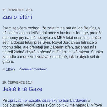
31. ČERVENCE 2014
Zas o létání
Jsem se včera rozhodl, že zaletím na pár dní do Bejrútu, a
už sedím zas na letišti, dokonce v business lounge, protože
economy prý na mě nezbylo a s MEA létat nesmíme, anžto
šetří a dosud létají přes Sýrii. Royal Jordanian letí sice o
trochu déle, ale přelétají jen Západní břeh, tak snad nás
netrefí žádná chytrá a přesně mířící izraelská raketa. Slunko
zapadlo a muezzin svolává k modlitbě, tak to abych šel do
gate-u.
at
18:45
Žádné komentáře:
29. ČERVENCE 2014
Ještě k té Gaze
Při
zprávách o rozsahu izraelského bombardování
a
poslouchání výroků izraelských politiků mě napadá: Mírové