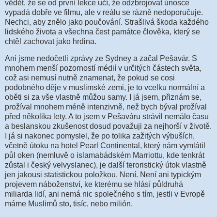
vědět, že se od první lekce učí, že odzbrojovat únosce
vypadá dobře ve filmu, ale v reálu se rázně nedoporučuje.
Nechci, aby znělo jako poučování. Strašlivá škoda každého
lidského života a všechna čest památce člověka, který se
chtěl zachovat jako hrdina.
Ani jsme nedočetli zprávy ze Sydney a začal Pešavár. S
mnohem menší pozorností médií v určitých částech světa,
což asi nemusí nutně znamenat, že pokud se cosi
podobného děje v muslimské zemi, je to vcelku normální a
oběti si za vše vlastně můžou samy. I já jsem, přiznám se,
prožíval mnohem méně intenzivně, než bych býval prožíval
před několika lety. A to jsem v Pešaváru strávil nemálo času
a beslanskou zkušenost dosud považuji za nejhorší v životě.
I já si nakonec pomyslel, že po tolika zažitých výbuších,
včetně útoku na hotel Pearl Continental, který nám vymlátil
půl oken (nemluvě o islamabádském Marriottu, kde tenkrát
zůstal i český velvyslanec), je další teroristický útok vlastně
jen jakousi statistickou položkou. Není. Není ani typickým
projevem náboženství, ke kterému se hlásí půldruhá
miliarda lidí, ani nemá nic společného s tím, jestli v Evropě
máme Muslimů sto, tisíc, nebo milión.