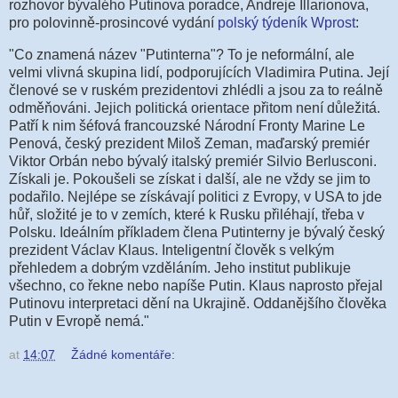
rozhovor bývalého Putinova poradce, Andreje Illarionova,
pro polovinně-prosincové vydání
polský týdeník Wprost
:
"Co znamená název "Putinterna"? To je neformální, ale
velmi vlivná skupina lidí, podporujících Vladimira Putina. Její
členové se v ruském prezidentovi zhlédli a jsou za to reálně
odměňováni. Jejich politická orientace přitom není důležitá.
Patří k nim šéfová francouzské Národní Fronty Marine Le
Penová, český prezident Miloš Zeman, maďarský premiér
Viktor Orbán nebo bývalý italský premiér Silvio Berlusconi.
Získali je. Pokoušeli se získat i další, ale ne vždy se jim to
podařilo. Nejlépe se získávají politici z Evropy, v USA to jde
hůř, složité je to v zemích, které k Rusku přiléhají, třeba v
Polsku. Ideálním příkladem člena Putinterny je bývalý český
prezident Václav Klaus. Inteligentní člověk s velkým
přehledem a dobrým vzděláním. Jeho institut publikuje
všechno, co řekne nebo napíše Putin. Klaus naprosto přejal
Putinovu interpretaci dění na Ukrajině. Oddanějšího člověka
Putin v Evropě nemá."
at
14:07
Žádné komentáře: