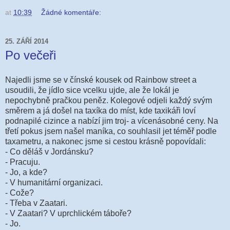
at
10:39
Žádné komentáře:
25. ZÁŘÍ 2014
Po večeři
Najedli jsme se v čínské kousek od Rainbow street a
usoudili, že jídlo sice vcelku ujde, ale že lokál je
nepochybně pračkou peněz. Kolegové odjeli každý svým
směrem a já došel na taxíka do míst, kde taxikáři loví
podnapilé cizince a nabízí jim troj- a vícenásobné ceny. Na
třetí pokus jsem našel maníka, co souhlasil jet téměř podle
taxametru, a nakonec jsme si cestou krásně popovídali:
- Co děláš v Jordánsku?
- Pracuju.
- Jo, a kde?
- V humanitární organizaci.
- Cože?
- Třeba v Zaatari.
- V Zaatari? V uprchlickém táboře?
- Jo.