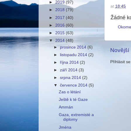
►
2019
(97)
at
18:45
►
2018
(79)
Žádné k
►
2017
(40)
►
2016
(60)
Okome
►
2015
(63)
▼
2014
(48)
►
prosince 2014
(6)
Novější
►
listopadu 2014
(2)
Přihlásit s
►
října 2014
(2)
►
září 2014
(3)
►
srpna 2014
(2)
▼
července 2014
(5)
Zas o létání
Ještě k té Gaze
Ammán
Gaza, extremisté a
diplomy
Jména