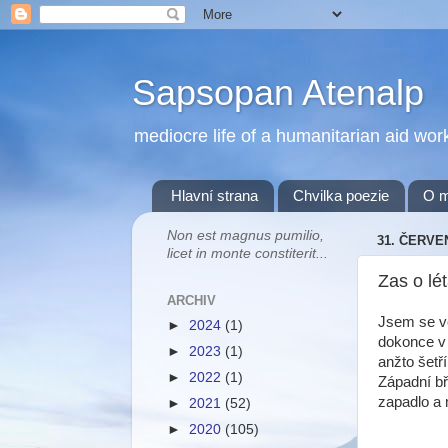
Sapsopan Atenalp
mediocre life of a humanitarian aid wor
Hlavní strana
Chvilka poezie
O 
Non est magnus pumilio,
31. ČERVE
licet in monte constiterit...
Zas o lé
ARCHIV
Jsem se vč
►
2024
(1)
dokonce v
►
2023
(1)
anžto šetří
►
2022
(1)
Západní bř
zapadlo a 
►
2021
(52)
►
2020
(105)