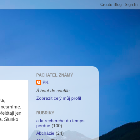
PACHATEL ZNÁMÝ
PK
À bout de souffle
Zobrazit celý můj profil
ti,
t nesmíme,
řelétají jen
RUBRIKY
a. Slunko
a la recherche du temps
perdue
(100)
Abcházie
(24)