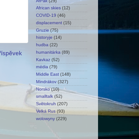
AfPak
(29)
African skies
(12)
COVID-19
(46)
displacement
(15)
Gruzie
(75)
historyje
(14)
hudba
(22)
příspěvek
humanitárka
(89)
Kavkaz
(52)
média
(79)
Middle East
(148)
Mindrákov
(327)
Norsko
(10)
smalltalk
(52)
Světokruh
(207)
Velká Rus
(93)
wolowyny
(229)