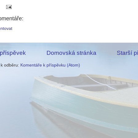
omentáře:
ntovat
 příspěvek
Domovská stránka
Starší 
e k odběru:
Komentáře k příspěvku (Atom)