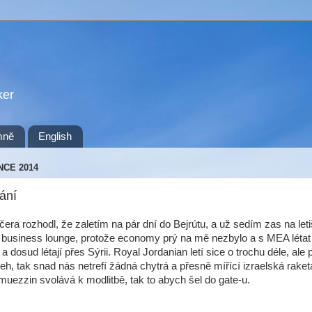
ker
mně
English
NCE 2014
tání
era rozhodl, že zaletím na pár dní do Bejrútu, a už sedím zas na letiš
 business lounge, protože economy prý na mě nezbylo a s MEA léta
 a dosud létají přes Sýrii. Royal Jordanian letí sice o trochu déle, ale p
eh, tak snad nás netrefí žádná chytrá a přesně mířící izraelská raket
muezzin svolává k modlitbě, tak to abych šel do gate-u.