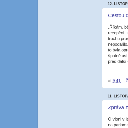
12. LISTOP
Cestou d
„Říkám, bě
recepční t
trochu pro
nepodařilo
to byla op
špatně usí
před další
at
9:41
Ž
11. LISTOP
Zpráva z
O vloni v 
na parlamen