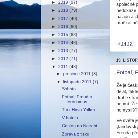
►
2019
(97)
společné p
nedokáže p
►
2018
(79)
náladu a c
►
2017
(40)
mačkal něc
►
2016
(60)
►
2015
(63)
►
2014
(48)
at
14:12
►
2013
(77)
►
2012
(71)
19. LISTOP
▼
2011
(48)
Fotbal, 
►
prosince 2011
(3)
▼
listopadu 2011
(7)
Že je česk
Sobota
dělat, tak
Fotbal, Freud a
druhé stra
terorismus
neumí. Že
nemyslíš?
Turk Hava Yolları
V hotelu
Ve světě j
Cestou do Nairobi
„fandovský
Freuda přec
Zpráva z tisku