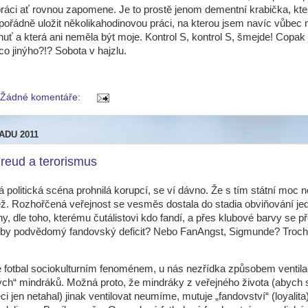
ráci ať rovnou zapomene. Je to prostě jenom dementní krabička, kte
ořádně uložit několikahodinovou práci, na kterou jsem navíc vůbec
huť a která ani neměla být moje. Kontrol S, kontrol S, šmejde! Copak
o jinýho?!? Sobota v hajzlu.
Žádné komentáře:
ADU 2011
Freud a terorismus
á politická scéna prohnilá korupcí, se ví dávno. Že s tím státní moc 
též. Rozhořčená veřejnost se vesměs dostala do stadia obviňování jed
ny, dle toho, kterému čutálistovi kdo fandí, a přes klubové barvy se p
 by podvědomý fandovský deficit? Nebo FanAngst, Sigmunde? Troch
e fotbal sociokulturním fenoménem, u nás nezřídka způsobem ventil
ch“ mindráků. Možná proto, že mindráky z veřejného života (abych
i jen netahal) jinak ventilovat neumíme, mutuje „fandovství“ (loyalita