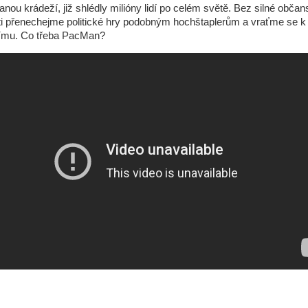
ou krádeží, již shlédly milióny lidí po celém světě. Bez silné obča
ti přenechejme politické hry podobným hochštaplerům a vraťme se 
ímu. Co třeba PacMan?