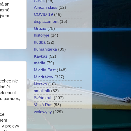
AfPak
(29)
rá ani
African skies
(12)
 neměl
COVID-19
(46)
 jsem
displacement
(15)
Gruzie
(75)
historyje
(14)
hudba
(22)
humanitárka
(89)
Kavkaz
(52)
média
(79)
Middle East
(148)
Mindrákov
(327)
nechce nic
Norsko
(10)
né či
smalltalk
(52)
řeklenout
Světokruh
(207)
u paradox,
Velká Rus
(93)
wolowyny
(229)
ace
 sem
) v projevy