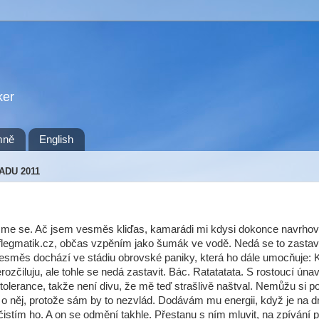
ker
mně
English
ADU 2011
sme se. Ač jsem vesměs kliďas, kamarádi mi kdysi dokonce navrhoval
egmatik.cz, občas vzpěním jako šumák ve vodě. Nedá se to zastavi
směs dochází ve stádiu obrovské paniky, která ho dále umocňuje: K
erozčiluju, ale tohle se nedá zastavit. Bác. Ratatatata. S rostoucí úna
tolerance, takže není divu, že mě teď strašlivě naštval. Nemůžu si p
o něj, protože sám by to nezvlád. Dodávám mu energii, když je na d
čistím ho. A on se odmění takhle. Přestanu s ním mluvit, na zpívání p