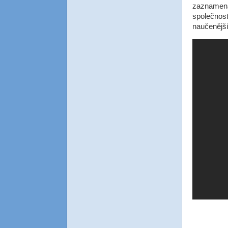
zaznamenan
společnos
naučenějš