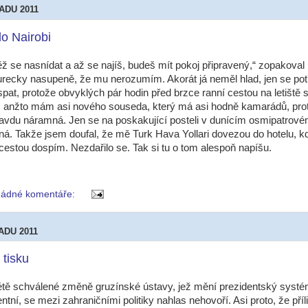
ADU 2011
o Nairobi
ž se nasnídat a až se najíš, budeš mít pokoj připravený,“ zopakoval
urecky nasupeně, že mu nerozumím. Akorát já neměl hlad, jen se pot
spat, protože obvyklých pár hodin před brzce ranní cestou na letiště s
, anžto mám asi nového souseda, který má asi hodně kamarádů, pro
ravdu náramná. Jen se na poskakující posteli v dunícím osmipatro
ná. Takže jsem doufal, že mě Turk Hava Yollari dovezou do hotelu, k
 cestou dospím. Nezdařilo se. Tak si tu o tom alespoň napíšu.
ádné komentáře:
ADU 2011
 tisku
létě schválené změně gruzínské ústavy, jež mění prezidentský systé
tní, se mezi zahraničními politiky nahlas nehovoří. Asi proto, že příl