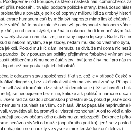
 Poodejdeme-li od korupce, na kterou naštěstí naši comancheros za
etí příliš nedosáhli, trvající podpora politické strany, která dosud hlásá
 proletariátu a považuje politické popravy miliónů lidí za drobný histo
at, errare humanum est) by měla být naprosto mimo lidské chápání.
isíc voličů. Ač to prokazatelně nade vší pochybnost s balonem vůbe
čky křičí, co chceme slyšet, možná to nakonec hodí komančským čut
ě víc. Slýchávám námitku, že jiné strany nejsou lepčejší. Budiž. Nic 
kud si někom myslím, že je zloděj, nedám mu klíč od vlastního bytu,
dá jakkoli. Pokud mu klíč dám, nemůžu se divit, že mi doma nic nezů
a paradox, že v posuzování politiky přejímáme fotbalové vnímání sv
pustit oblíbenému týmu nebo čutálistovi, byť jeho činy mají pro nás
 dopad než pár poskakujících fotbalistů.
scéna je odrazem stavu společnosti, říká se, což je v případě České r
trašlivá diagnóza, bez jakéhokoli výhledu na zásadní změny. Při op
m selhávání tradičních tzv. strážců demokracie (též se hovoří o bulv
 médií), se neobejdeme bez silné, kritické a k politikům náročné obča
i. Jsem rád za každou občanskou protestní akci, pokud je jasné od
yž nemusím souhlasit se vším, co hlásá. Jinak papaláše nepřinutíme 
ali, vysvětlovali, ba promýšleli vlastní rozhodnutí. A oni to vědí a niko
načují projevy občanského aktivismu za nebezpečí. Dokonce i přiro
jsme nedávno slyšeli od muže (oopulárního politika), jenž se v posle
 obhajobou neo-nacisty ve vysoké ministerské funkci či televizí