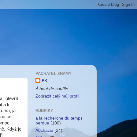
PACHATEL ZNÁMÝ
PK
À bout de souffle
Zobrazit celý můj profil
i otevřít
t a k
urva, já
RUBRIKY
vou se
a la recherche du temps
omoc’.
perdue
(100)
ně. Když je
Abcházie
(24)
ři