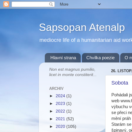
Sapsopan Atenalp
mediocre life of a humanitarian aid wor
Hlavní strana
Chvilka poezie
O 
Non est magnus pumilio,
26. LISTOP
licet in monte constiterit...
Sobota
ARCHIV
Pohádali j
►
2024
(1)
web www.fl
►
2023
(1)
výbuchu ve
►
2022
(1)
se přeci n
mění práh 
►
2021
(52)
Starám se 
►
2020
(105)
špinavý, o