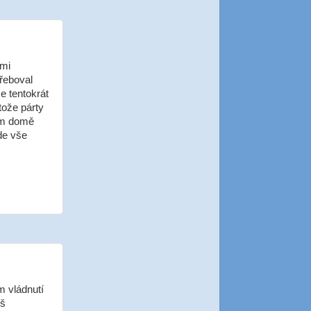
 mi
řeboval
e tentokrát
tože párty
vém domě
de vše
m vládnutí
iš