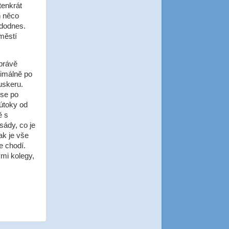
tenkrát
ň něco
 dodnes.
městí
 právě
ximálně po
uskeru.
 se po
útoky od
ě s
sády, co je
ak je vše
e chodí.
ými kolegy,