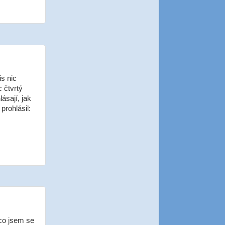
s nic
c čtvrtý
ásají, jak
prohlásil:
 co jsem se