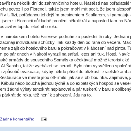
 zavřít na několik dní do zahraničního hotelu. Naštěstí nás pořadatelé 
ochu povozili po Florencii, takže jsem mohl mít pocit, že jsem alespo
eři v Uffizi, pořádanou tehdejším presidentem Scalfarem, si pamatuju
 jsem si Florencii důkladně prohlédl několikrát a naposled tam na Ná
oslavil vstup do letošního roku.
v nairobském hotelu Fairview, podruhé za poslední tři roky. Jednání
 začínají individuální schůzky. Tak každý den od rána do večera. Ma
hneme zajít do hotelového baru a pokračovat v klábosení nad pintou T
m po pár dnech v Nairobi vyrazil na safari, letos ani ťuk. Hotel. Navíc
ňské armády do sousedního Somálska očekávají možné teroristické 
z Al-Šabábu, takže vycházet se neradí. Bylo nám vysvětleno společn
 způsobů evakuace, kdyby někdo přišel do blízkosti izraelské amba
 Restaurace ve městě jsou off-limits, jak se s oblibou říká. Zajímavé, j
 V Kábulu něco bouchá jednou týdně a do expatských hospod se vesel
sem žádné výlety tentokrát neplánoval a pár tuskerů v baru s oblíben
m párkrát do roka, též není k zahození. Jdu na to.
Žádné komentáře: