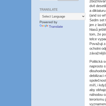
zbožňován.
dvě desetil
TRANSLATE
a diktaturu
(and so wh
Sedm set t
Powered by
jen z lavi
Translate
hlasů ješt
tom, že po
telce vypa
Považuji z
ochotni od
závažnější
Politická 
naprosto s
dlouhodobé
debilizaci
společnost
míří, i kd
aby obhajov
náhodou oz
terorismu 
vyznamenal