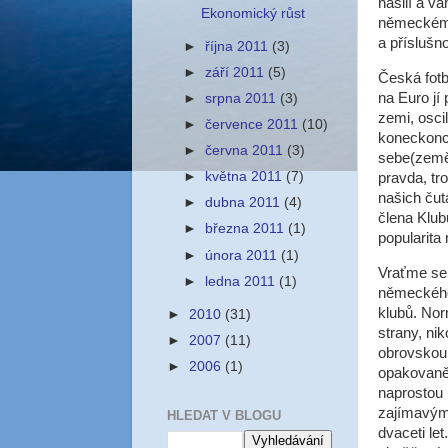
násilí a v
Ekonomický růst
německém v
a příslušno
►
října 2011
(3)
►
září 2011
(5)
Česká fotb
na Euro jí
►
srpna 2011
(3)
zemi, osci
►
července 2011
(10)
koneckonců
►
června 2011
(3)
sebe(země)
►
května 2011
(7)
pravda, tr
našich čut
►
dubna 2011
(4)
člena Klub
►
března 2011
(1)
popularita
►
února 2011
(1)
Vraťme se k
►
ledna 2011
(1)
německého 
klubů. No
►
2010
(31)
strany, nik
►
2007
(11)
obrovskou 
►
2006
(1)
opakovaně 
naprostou 
zajímavým 
HLEDAT V BLOGU
dvaceti let