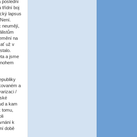
 poslední
 třídní boj
rický lapsus
 Není.
c neumějí,
álistům
nemění na
 ať už v
stalo.
ěta a jsme
 mnohem
epubliky
akovaném a
arizaci /
nské
kud a kam
k tomu,
li
vnání k
dní době