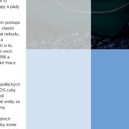
m či
upy a pády
ném postupu
 vlastní
at nebudu,
 a
 si to,
e verzi
1996 a
ské Hace
politických
ODS coby
edí
ě entity se
ěny
edních
tky ironie