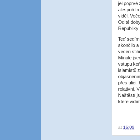
jel poprvé
alespoň tr
viděl. Več
Od té doby
Republiky 
Teď sedím 
skončilo a
večeři sti
Minule jse
vstupu ke
islamistů 
objasněním
přes ulici.
relativní.
Naštěstí j
které vidí
at
16:09