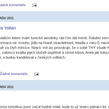
ádné komentáře:
ADU 2011
a Yolları
alším letem mám turecké aerolinky rád čím dál méně. Palubní servi
rmace nic mnoho, jídlo na hraně stravitelnosti, letadla z roku 0, naví
ufr za čtyři měsíce. Nejvíc mě asi provokuje, že o sobě THY všude hl
, zatímco kvalita jejich služeb úspěšně a strmě klesá. Aneb jak kdosi 
li, a budou kandidovat v českých volbách.
Žádné komentáře:
ADU 2011
vou turistikou jsem začal hodně mlád, bude to už bratru patnáct let,