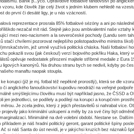
andalismu. Baník p...yčo. Opravdové fotbalové fandovství po anglické
zoru, kde člověk žije celý život s jedním klubem nehledě na vzest
st do první či desáté ligy, je u nás vzácností.
alová reprezentace prosrala 85% fotbalové sézóny a ani po násled
 příliškdo nezačal mít rád. Stejně jako jsou ambivalentní naše vztahy k
lující mezi neo-nacismem a la severočeské pochody (Landu sem tah
 stačí chvílemi pozorovat nejlepšího polistopadového ministra škol)
mrskačstvím, jež umně využívá politická cháska. Naši fotbaloví hoši
ochu pokazili svou (jak českou!) verzí bojového pokřiku Haka, který v
álistů opěvuje nedostatek přirození majitele stříbrné medaile z Eura 
u ligových kanonýrů. Na druhou stranu bych se nedivil, kdyby po če
 našeho manaftu naopak stoupla.
e korupci (jíž je mj. fotbal též nepěkně prorostlý), která se dle vzoru
či anglického fanouškovství kupodivu neodráží na veřejné podpoře 
rmálně smýšlejícímu člověku musí být například jasno, že ČSSD a 
oli jen jednotlivci, se podílely a podílejí na korupci a korupčním prostř
měrou. Je zcela jedno, který z jejich přestavitelů si nahrabal více. Ob
projevily jako kriminální uskupení a měly by za své činy být odměn
marginalizací. Minimálně na dvě volební období. Nestane se. Dalším
příkladem je náš hradní politický geront, garant politické špíny posl
. Ač si náš Santa do úst nevidí, je v jakýchsi kruzích bez náznaků špi