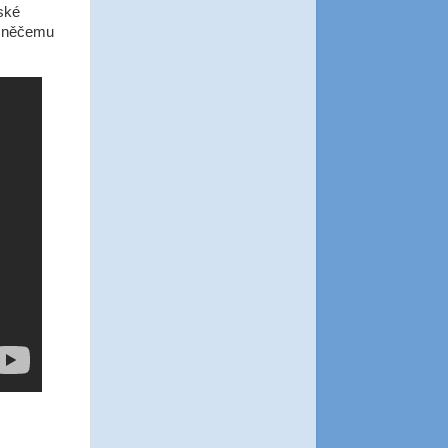
nské
k něčemu