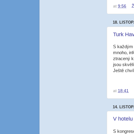
at
9:56
Ž
18. LISTOP
Turk Hav
S každým d
mnoho, info
ztracený k
jsou skvělí
Ještě chví
at
18:41
14. LISTOP
V hotelu
S kongreso