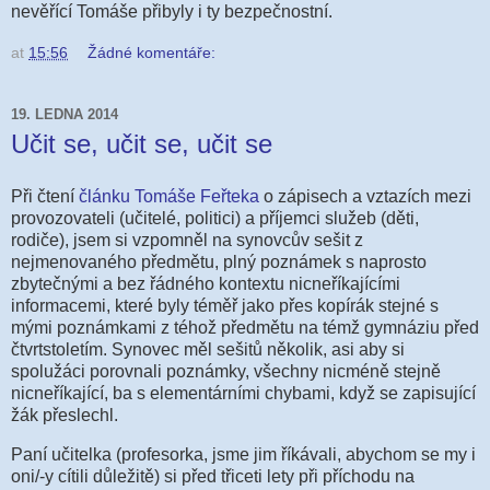
nevěřící Tomáše přibyly i ty bezpečnostní.
at
15:56
Žádné komentáře:
19. LEDNA 2014
Učit se, učit se, učit se
Při čtení
článku Tomáše Feřteka
o zápisech a vztazích mezi
provozovateli (učitelé, politici) a příjemci služeb (děti,
rodiče), jsem si vzpomněl na synovcův sešit z
nejmenovaného předmětu, plný poznámek s naprosto
zbytečnými a bez řádného kontextu nicneříkajícími
informacemi, které byly téměř jako přes kopírák stejné s
mými poznámkami z téhož předmětu na témž gymnáziu před
čtvrtstoletím. Synovec měl sešitů několik, asi aby si
spolužáci porovnali poznámky, všechny nicméně stejně
nicneříkající, ba s elementárními chybami, když se zapisující
žák přeslechl.
Paní učitelka (profesorka, jsme jim říkávali, abychom se my i
oni/-y cítili důležitě) si před třiceti lety při příchodu na