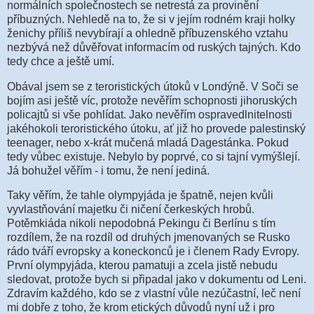
normálních společnostech se netrestá za provinění
příbuzných. Nehledě na to, že si v jejím rodném kraji holky
ženichy příliš nevybírají a ohledně příbuzenského vztahu
nezbývá než důvěřovat informacím od ruských tajných. Kdo
tedy chce a ještě umí.
Obával jsem se z teroristických útoků v Londýně. V Soči se
bojím asi ještě víc, protože nevěřím schopnosti jihoruských
policajtů si vše pohlídat. Jako nevěřím ospravedlnitelnosti
jakéhokoli teroristického útoku, ať již ho provede palestinský
teenager, nebo x-krát mučená mladá Dagestánka. Pokud
tedy vůbec existuje. Nebylo by poprvé, co si tajní vymýšlejí.
Já bohužel věřím - i tomu, že není jediná.
Taky věřím, že tahle olympyjáda je špatně, nejen kvůli
vyvlastňování majetku či ničení čerkeských hrobů.
Potěmkiáda nikoli nepodobná Pekingu či Berlínu s tím
rozdílem, že na rozdíl od druhých jmenovaných se Rusko
rádo tváří evropsky a koneckonců je i členem Rady Evropy.
První olympyjáda, kterou pamatuji a zcela jistě nebudu
sledovat, protože bych si připadal jako v dokumentu od Leni.
Zdravím každého, kdo se z vlastní vůle nezúčastní, leč není
mi dobře z toho, že krom etických důvodů nyní už i pro