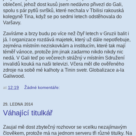
oblečení, jehož dost kusů jsem nedávno přivezl do Gali,
spolu s pár pytlů svršků, které nechala v Tbilisi rakouská
kolegyně Tina, když se po sedmi letech odstěhovala do
Varšavy.
Zavíráme a brzy budu po více než čtyř letech v Gruzii balit i
já. I organizace rozdává majetek, který už dále nepotřebuje,
zejména místním neziskovkám a institucím, které tak mají
téměř vánoce, protože jim jinak zadarmo nikdo nikdy nic
nedá. V Gali teď po večerech strážný v místním Sdružení
invalidů kouká na naši televizi. Včera měl dle ověřeného
zdroje na sobě mé kalhoty a Tinin svetr. Globalizace a-la
Galiwood.
at
12:19
Žádné komentáře:
29. LEDNA 2014
Váhající titulkář
Zaujal mě dost zbytečný rozhovor se vcelku nezajímavým
člověkem, protože má na jednom serveru tři různé titulky. Na