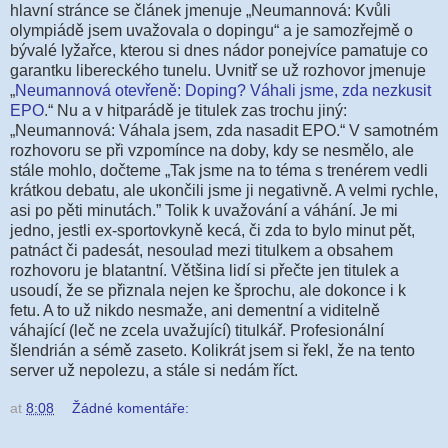
hlavní stránce se článek jmenuje „Neumannová: Kvůli
olympiádě jsem uvažovala o dopingu“ a je samozřejmě o
bývalé lyžařce, kterou si dnes nádor ponejvíce pamatuje co
garantku libereckého tunelu. Uvnitř se už rozhovor jmenuje
„
Neumannová otevřeně: Doping? Váhali jsme, zda nezkusit
EPO
.“ Nu a v hitparádě je titulek zas trochu jiný:
„Neumannová: Váhala jsem, zda nasadit EPO.“ V samotném
rozhovoru se při vzpomínce na doby, kdy se nesmělo, ale
stále mohlo, dočteme „Tak jsme na to téma s trenérem vedli
krátkou debatu, ale ukončili jsme ji negativně. A velmi rychle,
asi po pěti minutách.” Tolik k uvažování a váhání. Je mi
jedno, jestli ex-sportovkyně kecá, či zda to bylo minut pět,
patnáct či padesát, nesoulad mezi titulkem a obsahem
rozhovoru je blatantní. Většina lidí si přečte jen titulek a
usoudí, že se přiznala nejen ke šprochu, ale dokonce i k
fetu. A to už nikdo nesmaže, ani dementní a viditelně
váhající (leč ne zcela uvažující) titulkář. Profesionální
šlendrián a sémě zaseto. Kolikrát jsem si řekl, že na tento
server už nepolezu, a stále si nedám říct.
at
8:08
Žádné komentáře: