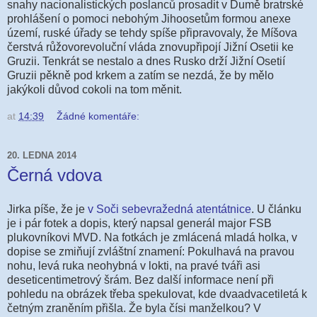
snahy nacionalistických poslanců prosadit v Dumě bratrské
prohlášení o pomoci nebohým Jihoosetům formou anexe
území, ruské úřady se tehdy spíše připravovaly, že Míšova
čerstvá růžovorevoluční vláda znovupřipojí Jižní Osetii ke
Gruzii. Tenkrát se nestalo a dnes Rusko drží Jižní Osetií
Gruzii pěkně pod krkem a zatím se nezdá, že by mělo
jakýkoli důvod cokoli na tom měnit.
at
14:39
Žádné komentáře:
20. LEDNA 2014
Černá vdova
Jirka píše, že je
v Soči sebevražedná atentátnice
. U článku
je i pár fotek a dopis, který napsal generál major FSB
plukovníkovi MVD. Na fotkách je zmlácená mladá holka, v
dopise se zmiňují zvláštní znamení: Pokulhavá na pravou
nohu, levá ruka neohybná v lokti, na pravé tváři asi
deseticentimetrový šrám. Bez další informace není při
pohledu na obrázek třeba spekulovat, kde dvaadvacetiletá k
četným zraněním přišla. Že byla čísi manželkou? V