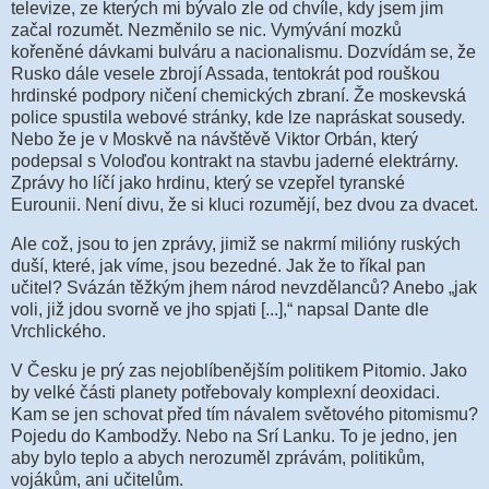
televize, ze kterých mi bývalo zle od chvíle, kdy jsem jim
začal rozumět. Nezměnilo se nic. Vymývání mozků
kořeněné dávkami bulváru a nacionalismu. Dozvídám se, že
Rusko dále vesele zbrojí Assada, tentokrát pod rouškou
hrdinské podpory ničení chemických zbraní. Že moskevská
police spustila webové stránky, kde lze napráskat sousedy.
Nebo že je v Moskvě na návštěvě Viktor Orbán, který
podepsal s Voloďou kontrakt na stavbu jaderné elektrárny.
Zprávy ho líčí jako hrdinu, který se vzepřel tyranské
Eurounii. Není divu, že si kluci rozumějí, bez dvou za dvacet.
Ale což, jsou to jen zprávy, jimiž se nakrmí milióny ruských
duší, které, jak víme, jsou bezedné. Jak že to říkal pan
učitel? Svázán těžkým jhem národ nevzdělanců? Anebo „jak
voli, již jdou svorně ve jho spjati [...],“ napsal Dante dle
Vrchlického.
V Česku je prý zas nejoblíbenějším politikem Pitomio. Jako
by velké části planety potřebovaly komplexní deoxidaci.
Kam se jen schovat před tím návalem světového pitomismu?
Pojedu do Kambodžy. Nebo na Srí Lanku. To je jedno, jen
aby bylo teplo a abych nerozuměl zprávám, politikům,
vojákům, ani učitelům.