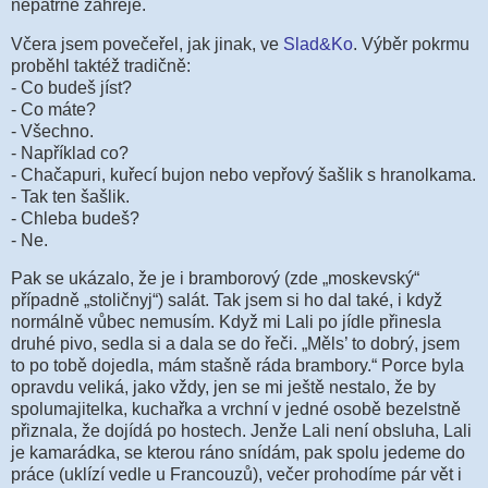
nepatrně zahřeje.
Včera jsem povečeřel, jak jinak, ve
Slad&Ko
. Výběr pokrmu
proběhl taktéž tradičně:
- Co budeš jíst?
- Co máte?
- Všechno.
- Například co?
- Chačapuri, kuřecí bujon nebo vepřový šašlik s hranolkama.
- Tak ten šašlik.
- Chleba budeš?
- Ne.
Pak se ukázalo, že je i bramborový (zde „moskevský“
případně „stoličnyj“) salát. Tak jsem si ho dal také, i když
normálně vůbec nemusím. Když mi Lali po jídle přinesla
druhé pivo, sedla si a dala se do řeči. „Měls’ to dobrý, jsem
to po tobě dojedla, mám stašně ráda brambory.“ Porce byla
opravdu veliká, jako vždy, jen se mi ještě nestalo, že by
spolumajitelka, kuchařka a vrchní v jedné osobě bezelstně
přiznala, že dojídá po hostech. Jenže Lali není obsluha, Lali
je kamarádka, se kterou ráno snídám, pak spolu jedeme do
práce (uklízí vedle u Francouzů), večer prohodíme pár vět i