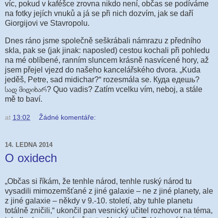
víc, pokud v kaféšce zrovna nikdo není, občas se podíváme
na fotky jejích vnuků a já se při nich dozvím, jak se daří
Giorgijovi ve Stavropolu.
Dnes ráno jsme společně seškrábali námrazu z předního
skla, pak se (jak jinak: naposled) cestou kochali při pohledu
na mé oblíbené, ranním sluncem krásně nasvícené hory, až
jsem přejel vjezd do našeho kancelářského dvora. „Kuda
jeděš, Petre, sad midichar?“ rozesmála se. Куда едешь?
სად მიდიხარ? Quo vadis? Zatím vcelku vím, neboj, a stále
mě to baví.
at
13:02
Žádné komentáře:
14. LEDNA 2014
O oxidech
„Občas si říkám, že tenhle národ, tenhle ruský národ tu
vysadili mimozemšťané z jiné galaxie – ne z jiné planety, ale
z jiné galaxie – někdy v 9.-10. století, aby tuhle planetu
totálně zničili,“ ukončil pan vesnický učitel rozhovor na téma,