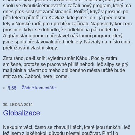
spolu ve dvoutisícémdevatém začali nový program, který má
dnes přes šest set zaměstnanců. Potřetí, když v prosinci po
pěti letech přiletěl na Kavkaz, kde jsme i on i já před osmi
lety v Norské radě pro uprchlíky začínali. Naposledy koncem
prosince, když se dohodlo, že odletím na pár neděl do
Afghánistánu pomoci přestavět náš tamní program, který
jsme spolu přestavovali před pěti lety. Návraty na místo činu,
překřižování vlastní stopy.
Zítra ráno, dá-li sníh, vyletím směr Kábul. Pocity zatím
smíšené, protože se pracovně příliš nehodí, leč slipy se prý
mají plnit a návrat do mého oblíbeného města určitě bude
stát za to. Cabool, here I come.
at
9:58
Žádné komentáře:
30. LEDNA 2014
Globalizace
Nekupím věci, často se zbavuji i těch, které jsou funkční, leč
jež jsem z jakéhokoli důvodu přestal používat. Platí i o