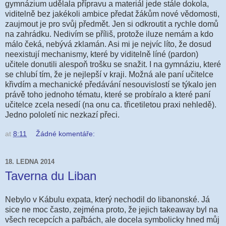
gymnázium udělala přípravu a materiál jede stále dokola,
viditelně bez jakékoli ambice předat žákům nové vědomosti,
zaujmout je pro svůj předmět. Jen si odkroutit a rychle domů
na zahrádku. Nedivím se příliš, protože iluze nemám a kdo
málo čeká, nebývá zklamán. Asi mi je nejvíc líto, že dosud
neexistují mechanismy, které by viditelně líné (pardon)
učitele donutili alespoň trošku se snažit. I na gymnáziu, které
se chlubí tím, že je nejlepší v kraji. Možná ale paní učitelce
křivdím a mechanické předávání nesouvislostí se týkalo jen
právě toho jednoho tématu, které se probíralo a které paní
učitelce zcela nesedí (na onu ca. třicetiletou praxi nehledě).
Jedno pololetí nic nezkazí přeci.
at
8:11
Žádné komentáře:
18. LEDNA 2014
Taverna du Liban
Nebylo v Kábulu expata, který nechodil do libanonské. Já
sice ne moc často, zejména proto, že jejich takeaway byl na
všech recepcích a pařbách, ale docela symbolicky hned můj