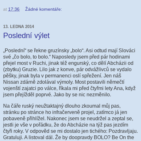
at
17:36
Žádné komentáře:
13. LEDNA 2014
Poslední výlet
„Poslední“ se řekne gruzínsky „bolo“. Asi odtud mají Slováci
své „čo bolo, to bolo.“ Naposledy jsem před pár hodinami
přejel most v Ruchi, jinak též engurský, co dělí Abcházii od
(zbytku) Gruzie. Lilo jak z konve, pár odvážlivců se vydalo
pěšky, jinak byla v permanenci oslí spřežení. Jen náš
Nissan zdárně zdolával výmoly. Most postavili němečtí
vojenští zajatci po válce, říkala mi před čtyřmi lety Ana, když
jsem přejížděl poprvé. Jako by se nic nezměnilo.
Na čáře ruský neužtaktajný dlouho zkoumal můj pas,
stránku po stránce ho infračerveně projel, zatímco já jen
pobaveně přihlížel. Nakonec jsem se neudržel a zeptal se,
jestli je vše v pořádku, že do Abcházie na týž pas jezdím
čtyři roky. V odpověd se mi dostalo jen tichého: Pozdravljaju.
Gratuluji. A listoval dál. Že by doopravdy BOLO? Be On the