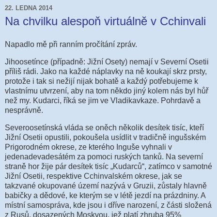
22. LEDNA 2014
Na chvilku alespoň virtuálně v Cchinvali
Napadlo mě při ranním pročítání zpráv.
Jihoosetínce (případně: Jižní Osety) nemají v Severní Osetii
příliš rádi. Jako na každé náplavky na ně koukají skrz prsty,
protože i tak si nežijí nijak bohatě a každý potřebujeme k
vlastnímu utvrzení, aby na tom někdo jiný kolem nás byl hůř
než my. Kudarci, říká se jim ve Vladikavkaze. Pohrdavě a
nesprávně.
Severoosetínská vláda se oněch několik desítek tisíc, kteří
Jižní Osetii opustili, pokoušela usídlit v tradičně ingušském
Prigorodném okrese, ze kterého Inguše vyhnali v
jedenadevadesátém za pomoci ruských tanků. Na severní
straně hor žije pár desítek tisíc „Kudarců“, zatímco v samotné
Jižní Osetii, respektive Cchinvalském okrese, jak se
takzvané okupované území nazývá v Gruzii, zůstaly hlavně
babičky a dědové, ke kterým se v létě jezdí na prázdniny. A
místní samospráva, kde jsou i dříve narození, z části složená
z Rusů, dosazených Moskvou, jež platí zhruba 95%