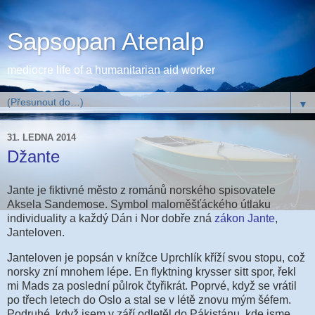
Sapsopan Atenalp
mediocre life of a humanitarian aid worker
▼
31. LEDNA 2014
Džante
Jante je fiktivné město z románů norského spisovatele
Aksela Sandemose. Symbol maloměšťáckého útlaku
individuality a každý Dán i Nor dobře zná
zákon Jante
,
Janteloven.
Janteloven je popsán v knížce Uprchlík kříží svou stopu, což
norsky zní mnohem lépe. En flyktning krysser sitt spor, řekl
mi Mads za poslední půlrok čtyřikrát. Poprvé, když se vrátil
po třech letech do Oslo a stal se v létě znovu mým šéfem.
Podruhé, když jsem v září odletěl do Pákistánu, kde jsme