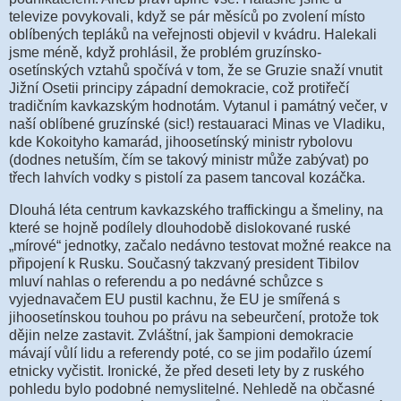
televize povykovali, když se pár měsíců po zvolení místo
oblíbených tepláků na veřejnosti objevil v kvádru. Halekali
jsme méně, když prohlásil, že problém gruzínsko-
osetínských vztahů spočívá v tom, že se Gruzie snaží vnutit
Jižní Osetii principy západní demokracie, což protiřečí
tradičním kavkazským hodnotám. Vytanul i památný večer, v
naší oblíbené gruzínské (sic!) restauaraci Minas ve Vladiku,
kde Kokoityho kamarád, jihoosetínský ministr rybolovu
(dodnes netuším, čím se takový ministr může zabývat) po
třech lahvích vodky s pistolí za pasem tancoval kozáčka.
Dlouhá léta centrum kavkazského traffickingu a šmeliny, na
které se hojně podílely dlouhodobě dislokované ruské
„mírové“ jednotky, začalo nedávno testovat možné reakce na
připojení k Rusku. Současný takzvaný president Tibilov
mluví nahlas o referendu a po nedávné schůzce s
vyjednavačem EU pustil kachnu, že EU je smířená s
jihoosetínskou touhou po právu na sebeurčení, protože tok
dějin nelze zastavit. Zvláštní, jak šampioni demokracie
mávají vůlí lidu a referendy poté, co se jim podařilo území
etnicky vyčistit. Ironické, že před deseti lety by z ruského
pohledu bylo podobné nemyslitelné. Nehledě na občasné