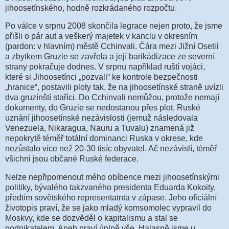
jihoosetínského, hodně rozkrádaného rozpočtu.
Po válce v srpnu 2008 skončila legrace nejen proto, že jsme
přišli o pár aut a veškerý majetek v kanclu v okresním
(pardon: v hlavním) městě Cchinvali. Čára mezi Jižní Osetií
a zbytkem Gruzie se zavřela a její barikádizace ze severní
strany pokračuje dodnes. V srpnu například ruští vojáci,
které si Jihoosetínci „pozvali“ ke kontrole bezpečnosti
„hranice“, postavili ploty tak, že na jihoosetínské straně uvízli
dva gruzínští staříci. Do Cchinvali nemůžou, protože nemají
dokumenty, do Gruzie se nedostanou přes plot. Ruské
uznání jihoosetínské nezávislosti (jemuž následovala
Venezuela, Nikaragua, Nauru a Tuvalu) znamená již
nepokrytě téměř totální dominanci Ruska v okrese, kde
nezůstalo více než 20-30 tisíc obyvatel. Ač nezávislí, téměř
všichni jsou občané Ruské federace.
Nelze nepřipomenout mého obíbence mezi jihoosetínskými
politiky, bývalého takzvaného presidenta Eduarda Kokoity,
předtím sovětského representatnta v zápase. Jeho oficiální
životopis praví, že se jako mladý komsomolec vypravil do
Moskvy, kde se dozvěděl o kapitalismu a stal se
podnikatelem. Aneb praví úplně vše. Halasně jsme u