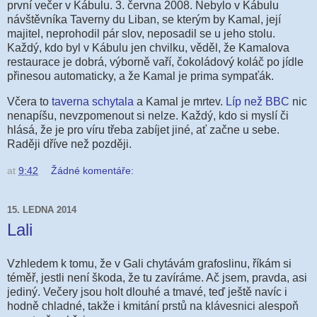
první večer v Kábulu. 3. června 2008. Nebylo v Kábulu
návštěvníka Taverny du Liban, se kterým by Kamal, její
majitel, neprohodil pár slov, neposadil se u jeho stolu.
Každý, kdo byl v Kábulu jen chvilku, věděl, že Kamalova
restaurace je dobrá, výborně vaří, čokoládový koláč po jídle
přinesou automaticky, a že Kamal je prima sympaťák.
Včera to
taverna schytala
a Kamal je mrtev.
Líp než BBC
nic
nenapíšu, nevzpomenout si nelze. Každý, kdo si myslí či
hlásá, že je pro víru třeba zabíjet jiné, ať začne u sebe.
Raději dříve než později.
at
9:42
Žádné komentáře:
15. LEDNA 2014
Lali
Vzhledem k tomu, že v Gali chytávám grafoslinu, říkám si
téměř, jestli není škoda, že tu zavíráme. Ač jsem, pravda, asi
jediný. Večery jsou holt dlouhé a tmavé, teď ještě navíc i
hodně chladné, takže i kmitání prstů na klávesnici alespoň