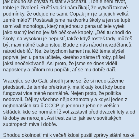
jak dlouho se chystá zůstat v Abcházii. „Tohle není život,
tohle je živoření. Ruští vojáci nám říkají, že vytvoří takové
podmínky, že odejdeme sami. Copak jim je ta jejich velká
země málo?“ Postávali jsme na dvorku školy a jen se tupě
usmívali monologu, který najednou z pana učitele vytekl
jako suchý led na jeviště béčkové kapely. „Děti tu chodí do
školy, na vysokou je nepustí, takže když rosteš tady, můžeš
být maximálně traktoristou. Bude z nás národ nevzdělanců,
národ debilů.“ Ne, že bychom lament na též téma slyšeli
poprvé, jen u pana učitele, kterého známe tři roky, přišel
jaksi neočekávaně. Asi proto, že jsme se dnes viděli
naposledy a přitom mu popřáli, ať se mu dobře daří.
Vracejíce se do Gali, shodli jsme se, že si nedokážeme
představit, že tenhle překrásný, maličkatý kout kdy bude
fungovat více méně normálně. Nejen proto, že politika
nedovolí. Dějiny všechno nějak zamotaly a kdysi jeden z
nejbohatších krajů CCCP je jednou z jeho největších
skládek, kde se normální život zastavil před dvaceti lety a od
té doby se nerozjel. Asi trest za to, jak se v sovětských
subtropech mívali dobře.
Shodou okolností mi k večeři kdosi pustil zprávy státní ruské