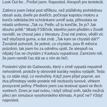
Look Out for... Prošel jsem. Naposled. Alespoň pro tentokrát.
Zatímco jsem čekal pod stříškou, než pláštěnky prohlédnou
obsah auta, dveře po dveřích, počínaje kapotou motoru a
konče odkládacími schránkami uvnitř auta, přiloudala se
mladá uniforma: „Tak co, Petře, už tu končíte, že jo? Jak
dlouho ještě.“ Mladý FSBčník, kterého jsem předtím v životě
neviděl, se choval jako z literatury. Znal mé jméno, věděl víc
než obyčejná guma, a dal znát. „Tak kam se chystáš dál?“
Žoviálně pohvízdl, že jediné, co chystám, jsou tři měsíce
prázdnin, tak jsem ho za odměnu ujstil, že alespoň na
nějaký čas se chystám z Kavkazu vypadnout. Zamrzelo mě,
že jsem neměl čas dát se s ním do řeči.
Poslední výlet do Galiwoodu, který v zimě vypadá nepatrně
nehostinně, protože ty obrovské baráky nejdou vytápět. Teda
ty, co stále stojí, co neshořely. Když jsem přijel poprvé, ani
dva přímotopy vedle postele mě nezbavily tunové, vlhkem
prosycené peřiny. Předloni jsem zas testoval spaní ve třech
svetrech. Dnes je nad nulou, i když slibují sníh, takže možná
přeci jen simulace vysohorského kllimatu. A proč ne? Vždyť
naposled.