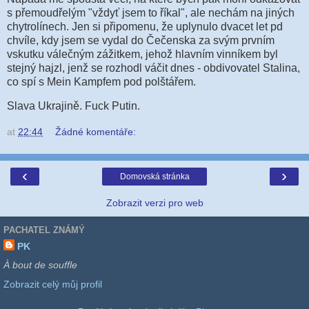
s přemoudřelým "vždyť jsem to říkal", ale nechám na jiných
chytrolínech. Jen si připomenu, že uplynulo dvacet let pd
chvíle, kdy jsem se vydal do Čečenska za svým prvním
vskutku válečným zážitkem, jehož hlavním vinníkem byl
stejný hajzl, jenž se rozhodl váčit dnes - obdivovatel Stalina,
co spí s Mein Kampfem pod polštářem.
Slava Ukrajině. Fuck Putin.
at
22:44
Žádné komentáře:
‹
›
Domovská stránka
Zobrazit verzi pro web
PACHATEL ZNÁMÝ
PK
À bout de souffle
Zobrazit celý můj profil