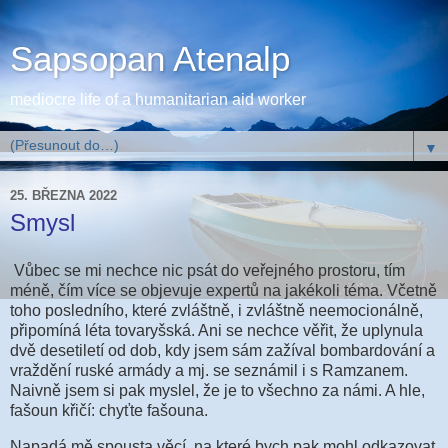
Sapsopan Atenalp
mediocre life of a humanitarian aid worker
▼
25. BŘEZNA 2022
Smysl
Vůbec se mi nechce nic psát do veřejného prostoru, tím
méně, čím více se objevuje expertů na jakékoli téma. Včetně
toho posledního, které zvláštně, i zvláštně neemocionálně,
připomíná léta tovaryšská. Ani se nechce věřit, že uplynula
dvě desetiletí od dob, kdy jsem sám zažíval bombardování a
vraždění ruské armády a mj. se seznámil i s Ramzanem.
Naivně jsem si pak myslel, že je to všechno za námi. A hle,
fašoun křičí: chyťte fašouna.
Napadá mě spousta věcí, na které bych pak mohl odkazovat