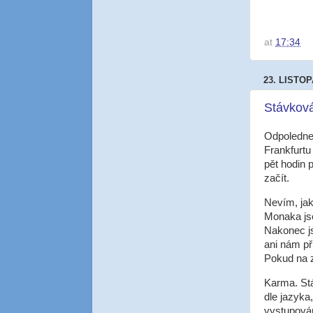
at
17:34
23. LISTO
Stávkov
Odpoledne 
Frankfurtu
pět hodin 
začít.
Nevím, jak
Monaka jse
Nakonec js
ani nám př
Pokud na 
Karma. Stá
dle jazyka
vystupován