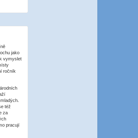
íně
rochu jako
ak vymyslet
místy
í ročník
árodních
aží
 mladých.
se též
e za
ých
mo pracují