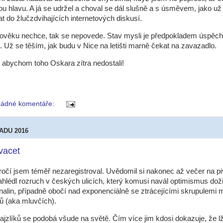
u hlavu. A já se udržel a choval se dál slušně a s úsměvem, jako u
t do žlučzdvihajících internetových diskusí.
ověku nechce, tak se nepovede. Stav mysli je předpokladem úspěch
í. Už se těším, jak budu v Nice na letišti marně čekat na zavazadlo.
, abychom toho Oskara zítra nedostali!
ádné komentáře:
PADU 2016
acet
ročí jsem téměř nezaregistroval. Uvědomil si nakonec až večer na pi
hlédl rozruch v českých ulicích, který komusi navál optimismus doži
nalin, případně obočí nad exponenciálně se ztrácejícími skrupulemi 
ků (aka mluvčích).
hajzlíků se podobá všude na světě. Čím více jim kdosi dokazuje, že l