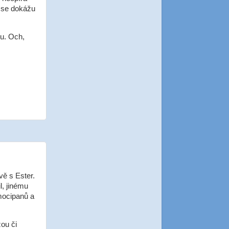
ž se dokážu
u. Och,
vě s Ester.
l, jinému
mocipanů a
žou či