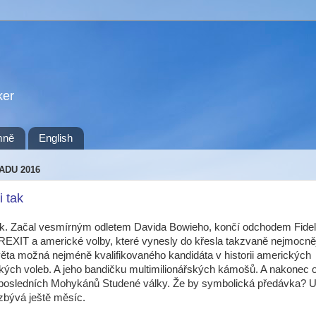
ker
mně
English
PADU 2016
i tak
rok. Začal vesmírným odletem Davida Bowieho, končí odchodem Fide
EXIT a americké volby, které vynesly do křesla takzvaně nejmocně
ěta možná nejméně kvalifikovaného kandidáta v historii amerických
kých voleb. A jeho bandičku multimilionářských kámošů. A nakonec
 posledních Mohykánů Studené války. Že by symbolická předávka? U
zbývá ještě měsíc.