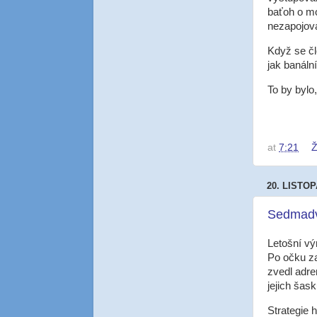
baťoh o mo
nezapojova
Když se čl
jak banáln
To by bylo
at
7:21
Ž
20. LISTO
Sedmadv
Letošní vý
Po očku za
zvedl adre
jejich šas
Strategie 