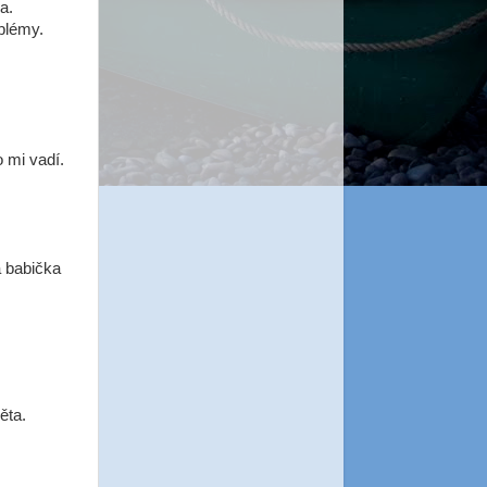
a.
oblémy.
o mi vadí.
a babička
ěta.