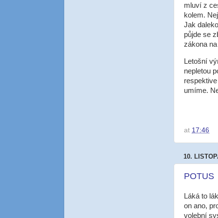
mluví z ce
kolem. Nej
Jak daleko
půjde se z
zákona na 
Letošní výr
nepletou p
respektive
umíme. Ne 
at
17:46
10. LISTO
POTUS
Láká to lá
on ano, pr
volební sy