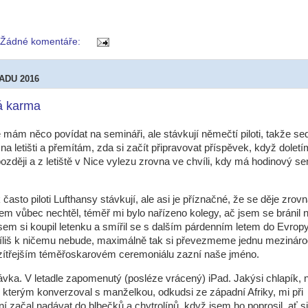
Žádné komentáře:
PADU 2016
á karma
mám něco povídat na semináři, ale stávkují němečtí piloti, takže se
 na letišti a přemítám, zda si začít připravovat příspěvek, když doletí
později a z letiště v Nice vylezu zrovna ve chvíli, kdy má hodinový s
 často piloti Lufthansy stávkují, ale asi je příznačné, že se děje zrov
m vůbec nechtěl, téměř mi bylo nařízeno kolegy, ač jsem se bránil 
em si koupil letenku a smířil se s dalším párdenním letem do Evropy
íliš k ničemu nebude, maximálně tak si převezmeme jednu mezináro
zítřejším téměřoskarovém ceremoniálu zazní naše jméno.
vka. V letadle zapomenutý (posléze vrácený) iPad. Jakýsi chlapík, 
, kterým konverzoval s manželkou, odkudsi ze západní Afriky, mi při
í začal nadávat do blbečků a chytrolínů, když jsem ho poprosil, ať s