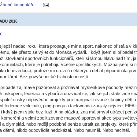
Žádné komentáře:
PADU 2016
x
jlepší nadaci roku, která propaguje mír a sport, nakonec přistála v kl
ému, ale přesto se výlet do Monaka vydařil. I když jsem si připadal t
i stovkami sportovních funkcionářů, kteří si lámou hlavu nad tím, j
 komunitách, které je potřebují. Včetně uprchlických. Možná jsem si 
 jako lépevědoucí, protože mi úroveň některých debat připomínala prvn
manitární. Bez povýšenecké blahosklonnosti.
případě zajímavé pozorovat a poznávat myšlenkové pochody mezin
h uskupení, federací a výborů a dozvídat se, jak se jich stále více sn
 společensky odpovědné projekty pro marginalizované skupiny dětí a
í federace volejbalu, ping-pongu a taekwonda zaujaly nejvíce. FIFA 
, i když jsem stále bez iluzí. A na otázku, zda má smysl utrácet peníz
 komerční a velmi zpolitizované masové sportovní akce typu světov
í a olympiád, nebo raději podobné peníze utratit za projekty, které pří
a dětmi, nikdo odpovědět nedokázal. Nebo neuměl. Nebo nechtěl.