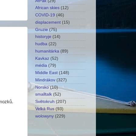
AfPak
(29)
African skies
(12)
COVID-19
(46)
displacement
(15)
Gruzie
(75)
historyje
(14)
hudba
(22)
humanitárka
(89)
Kavkaz
(52)
média
(79)
Middle East
(148)
Mindrákov
(327)
Norsko
(10)
smalltalk
(52)
 mozků.
Světokruh
(207)
Velká Rus
(93)
wolowyny
(229)