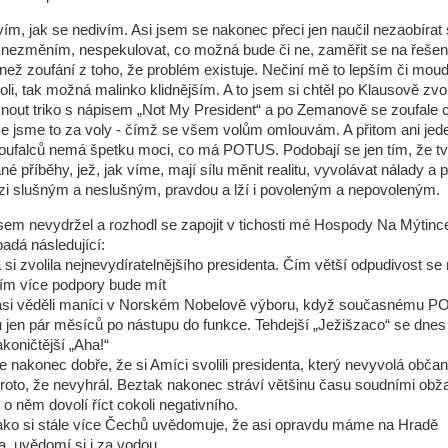
ím, jak se nedivím. Asi jsem se nakonec přeci jen naučil nezaobírat s
 nezměním, nespekulovat, co možná bude či ne, zaměřit se na řešen
než zoufání z toho, že problém existuje. Nečiní mě to lepším či moud
li, tak možná malinko klidnějším. A to jsem si chtěl po Klausově zvol
knout triko s nápisem „Not My President“ a po Zemanově se zoufale c
že jsme to za voly - čímž se všem volům omlouvám. A přitom ani jede
ufalců nemá špetku moci, co má POTUS. Podobají se jen tím, že tv
né příběhy, jež, jak víme, mají sílu měnit realitu, vyvolávat nálady a
zi slušným a neslušným, pravdou a lží i povoleným a nepovoleným.
em nevydržel a rozhodl se zapojit v tichosti mé Hospody Na Mýtinc
adá následující:
 si zvolila nejnevydíratelnějšího presidenta. Čím větší odpudivost se 
ím více podpory bude mít
asi věděli maníci v Norském Nobelově výboru, když současnému P
nu jen pár měsíců po nástupu do funkce. Tehdejší „Ježišzaco“ se dne
oničtější „Aha!“
e nakonec dobře, že si Amíci svolili presidenta, který nevyvolá obča
proto, že nevyhrál. Beztak nakonec stráví většinu času soudními obž
 si o něm dovolí říct cokoli negativního.
jako si stále více Čechů uvědomuje, že asi opravdu máme na Hradě
, uvědomí si i za vodou.