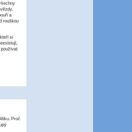
 všechny
hvězdy.
ouří a
od rouškou
kteří si
eexistují,
 používat
itiku. Proč
oupý