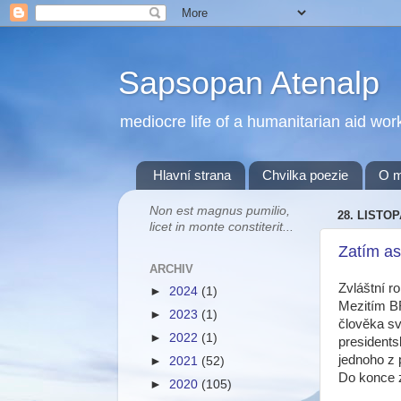
Sapsopan Atenalp
mediocre life of a humanitarian aid wor
Hlavní strana
Chvilka poezie
O 
Non est magnus pumilio,
28. LISTO
licet in monte constiterit...
Zatím as
ARCHIV
Zvláštní 
►
2024
(1)
Mezitím BR
►
2023
(1)
člověka sv
►
2022
(1)
presidents
jednoho z
►
2021
(52)
Do konce 
►
2020
(105)