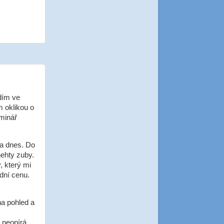
dím ve
m oklikou o
eminář
na dnes. Do
nehty zuby.
, který mi
dní cenu.
na pohled a
i neopírá