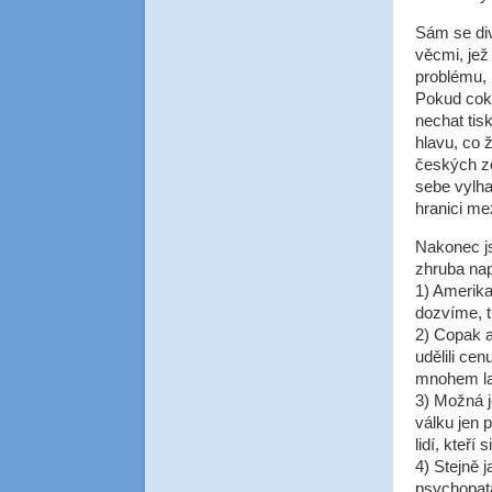
Sám se div
věcmi, jež
problému, 
Pokud coko
nechat tis
hlavu, co 
českých zo
sebe vylha
hranici me
Nakonec js
zhruba nap
1) Amerika
dozvíme, t
2) Copak 
udělili ce
mnohem lak
3) Možná j
válku jen 
lidí, kteří
4) Stejně 
psychopata