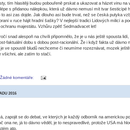
sty, tím hlasitěji budou pobouřeně prskat a ukazovat a házet vinu na
lépe s přidanou nálepkou, která už dávno nemusí mít tvar šesticípé 
 to asi zas dojde. Jak dlouho asi bude trvat, než se česká putyka vzb
braní v ruce hájit hradní šašky? V nejlepší tradici Lidových milicí a p
ochranu majestátu. Vzhůru zpět! Sedmadvacet let!
očí snad alespoň na chvíli připomnělo, že je u nás ještě spousta lidí, 
ost-faktuální dobu s dobou post-racionální. Že i když fakta už dávno n
 je ve spoustě bludů nechceme či neumíme rozeznávat, mozek ještě
všichni, ale zatím to stačí.
Žádné komentáře:
PADU 2016
ká, zapojit se do debat, ve kterých je každý odborník na americkou pol
oč ona ne, já to dávno věděl, je to nespravedlivé, protože USA má hl
stém atp.