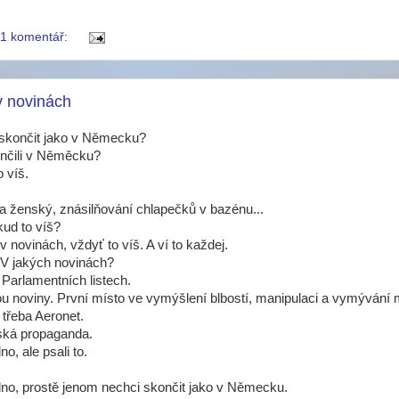
1 komentář:
 v novinách
 skončit jako v Německu?
ončili v Něměcku?
o víš.
a ženský, znásilňování chlapečků v bazénu...
ud to víš?
 v novinách, vždyť to víš. A ví to každej.
 V jakých novinách?
 Parlamentních listech.
ou noviny. První místo ve vymýšlení blbostí, manipulaci a vymývání
 třeba Aeronet.
uská propaganda.
no, ale psali to.
edno, prostě jenom nechci skončit jako v Německu.