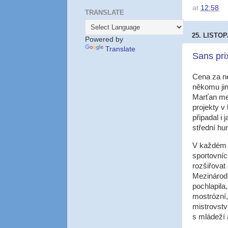
at
12:58
TRANSLATE
25. LISTO
Powered by
Translate
Sans pri
Cena za ne
někomu jin
Marťan mez
projekty v
připadal i
střední hu
V každém 
sportovníc
rozšiřovat
Mezinárodn
pochlapila
mostrózní,
mistrovstv
s mládeží 