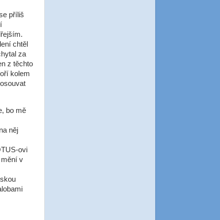
e příliš
í
řejším.
ení chtěl
hytal za
n z těchto
oří kolem
 posouvat
e, bo mě
na něj
OTUS-ovi
s mění v
nskou
alobami