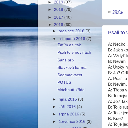
►
2019
(97)
►
2018
(79)
at
20:04
►
2017
(40)
▼
2016
(60)
►
prosince 2016
(3)
Psali to
▼
listopadu 2016
(7)
A: Nechci
Zatím asi tak
B: Jak sk
Psali to v novinách
A: Vždyť t
Sans prix
B: Nevím
A: Útoky n
Stávková karma
B: Jo? Odk
Sedmadvacet
A: Psali to
POTUS
B: Nevím.
Máchnutí křídel
A: Třeba v
B: To nejs
►
října 2016
(3)
A: Jo? Tak
►
září 2016
(4)
B: To je r
A: To je jed
►
srpna 2016
(5)
B: Kde?
►
července 2016
(3)
A: To je j