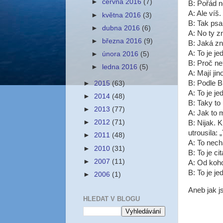
►
června 2016
(7)
B: Pořád n
A: Ale víš
►
května 2016
(3)
B: Tak psa
►
dubna 2016
(6)
A: No ty z
►
března 2016
(9)
B: Jaká zn
A: To je j
►
února 2016
(5)
B: Proč ne
►
ledna 2016
(5)
A: Mají ji
B: Podle Bi
►
2015
(63)
A: To je je
►
2014
(48)
B: Taky to
►
2013
(77)
A: Jak to 
►
2012
(71)
B: Nijak. 
utrousila:
►
2011
(48)
A: To nech
►
2010
(31)
B: To je ci
►
2007
(11)
A: Od koh
B: To je je
►
2006
(1)
Aneb jak j
HLEDAT V BLOGU