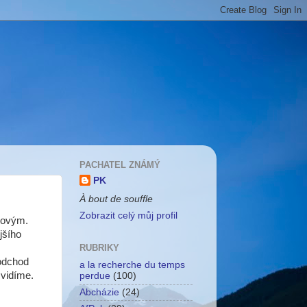
PACHATEL ZNÁMÝ
PK
À bout de souffle
Zobrazit celý můj profil
lovým.
jšího
RUBRIKY
 odchod
a la recherche du temps
vidíme.
perdue
(100)
Abcházie
(24)