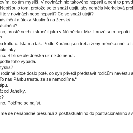
evím, co tím myslíš. V novinách nic takového nepsali a není to pravd
. Nepíšou o tom, protože se to snaží utajit, aby neměla Merkelová pr
li to v novinách nebo nepsali? Co se snaží utajit?
násilnění a útoky Muslimů na ženský.
ásilnění?
edno, prostě nechci skončit jako v Něměcku. Muslimové sem nepatří.
?
nou kulturu. Islám a tak. Podle Koránu jsou třeba ženy méněcenné, a t
ble taky.
dno. Biblí se ale dneska už nikdo neřídí.
 podle toho vypadá.
myslíš?
K rodinné bitce došlo poté, co syn přivedl představit rodičům nevěstu 
 „To nás Pánbu trestá, že se nemodlíme.“
ápu.
tát od Jahelky.
o?
dno. Pojďme se najíst.
sme se nenápadně přesunuli z postfaktuálního do postracionálního sv