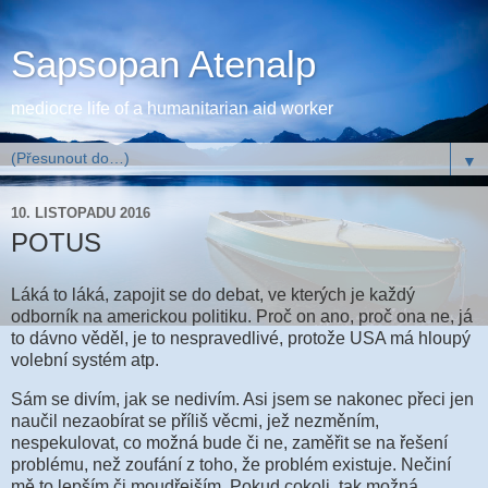
Sapsopan Atenalp
mediocre life of a humanitarian aid worker
▼
10. LISTOPADU 2016
POTUS
Láká to láká, zapojit se do debat, ve kterých je každý
odborník na americkou politiku. Proč on ano, proč ona ne, já
to dávno věděl, je to nespravedlivé, protože USA má hloupý
volební systém atp.
Sám se divím, jak se nedivím. Asi jsem se nakonec přeci jen
naučil nezaobírat se příliš věcmi, jež nezměním,
nespekulovat, co možná bude či ne, zaměřit se na řešení
problému, než zoufání z toho, že problém existuje. Nečiní
mě to lepším či moudřejším. Pokud cokoli, tak možná