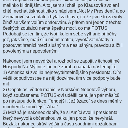
malinko klidnějším. A to jsem si chtěl po Klausově zvolení
chtěl nechat tisknout triko s nápisem „Not My President“ a po
Zemanově se zoufale chytal za hlavu, co že jsme to za voly -
čímž se všem volům omlouvám. A přitom ani jeden z těchto
českých zoufalců nemá špetku moci, co má POTUS.
Podobají se jen tím, že tvoří kolem sebe vylhané příběhy,
jež, jak víme, mají sílu měnit realitu, vyvolávat nálady a
posouvat hranici mezi slušným a neslušným, pravdou a lží i
povoleným a nepovoleným.
Nakonec jsem nevydržel a rozhodl se zapojit v tichosti mé
Hospody Na Mýtince, bo mě zhruba napadá následující:
1) Amerika si zvolila nejnevydíratelnějšího presidenta. Čím
větší odpudivost se na něj dozvíme, tím více podpory bude
mít
2) Copak asi věděli maníci v Norském Nobelově výboru,
když současnému POTUS-ovi udělili cenu jen pár měsíců
po nástupu do funkce. Tehdejší „Ježišzaco“ se dnes mění v
mnohem lakoničtější „Aha!“
3) Možná je nakonec dobře, že si Amíci svolili presidenta,
který nevyvolá občanskou válku jen proto, že nevyhrál.
Beztak nakonec stráví většinu času soudními obžalobami