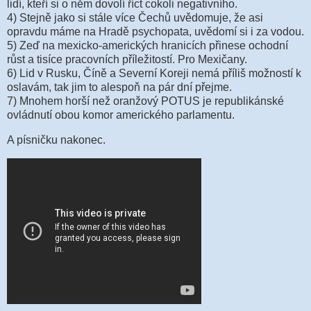
lidí, kteří si o něm dovolí říct cokoli negativního.
4) Stejně jako si stále více Čechů uvědomuje, že asi
opravdu máme na Hradě psychopata, uvědomí si i za vodou.
5) Zeď na mexicko-amerických hranicích přinese ochodní
růst a tisíce pracovních příležitostí. Pro Mexičany.
6) Lid v Rusku, Číně a Severní Koreji nemá příliš možností k
oslavám, tak jim to alespoň na pár dní přejme.
7) Mnohem horší než oranžový POTUS je republikánské
ovládnutí obou komor amerického parlamentu.
A písničku nakonec.