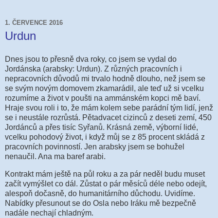
1. ČERVENCE 2016
Urdun
Dnes jsou to přesně dva roky, co jsem se vydal do
Jordánska (arabsky: Urdun). Z různých pracovních i
nepracovních důvodů mi trvalo hodně dlouho, než jsem se
se svým novým domovem zkamarádil, ale teď už si vcelku
rozumíme a život v poušti na ammánském kopci mě baví.
Hraje svou roli i to, že mám kolem sebe parádní tým lidí, jenž
se i neustále rozrůstá. Pětadvacet cizinců z deseti zemí, 450
Jordánců a přes tisíc Syřanů. Krásná země, výborní lidé,
vcelku pohodový život, i když můj se z 85 procent skládá z
pracovních povinností. Jen arabsky jsem se bohužel
nenaučil. Ana ma baref arabi.
Kontrakt mám ještě na půl roku a za pár neděl budu muset
začít vymýšlet co dál. Zůstat o pár měsíců déle nebo odejít,
alespoň dočasně, do humanitárního důchodu. Uvidíme.
Nabídky přesunout se do Osla nebo Iráku mě bezpečně
nadále nechají chladným.