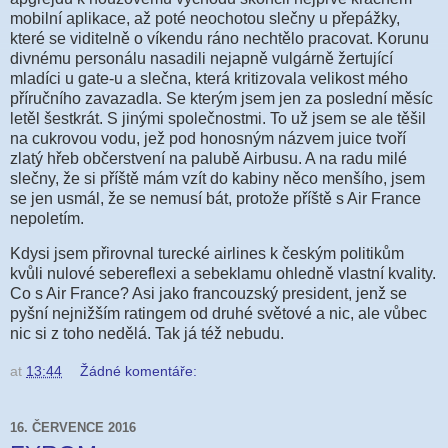
mobilní aplikace, až poté neochotou slečny u přepážky,
které se viditelně o víkendu ráno nechtělo pracovat. Korunu
divnému personálu nasadili nejapně vulgárně žertující
mladíci u gate-u a slečna, která kritizovala velikost mého
příručního zavazadla. Se kterým jsem jen za poslední měsíc
letěl šestkrát. S jinými společnostmi. To už jsem se ale těšil
na cukrovou vodu, jež pod honosným názvem juice tvoří
zlatý hřeb občerstvení na palubě Airbusu. A na radu milé
slečny, že si příště mám vzít do kabiny něco menšího, jsem
se jen usmál, že se nemusí bát, protože příště s Air France
nepoletím.
Kdysi jsem přirovnal turecké airlines k českým politikům
kvůli nulové sebereflexi a sebeklamu ohledně vlastní kvality.
Co s Air France? Asi jako francouzský president, jenž se
pyšní nejnižším ratingem od druhé světové a nic, ale vůbec
nic si z toho nedělá. Tak já též nebudu.
at
13:44
Žádné komentáře:
16. ČERVENCE 2016