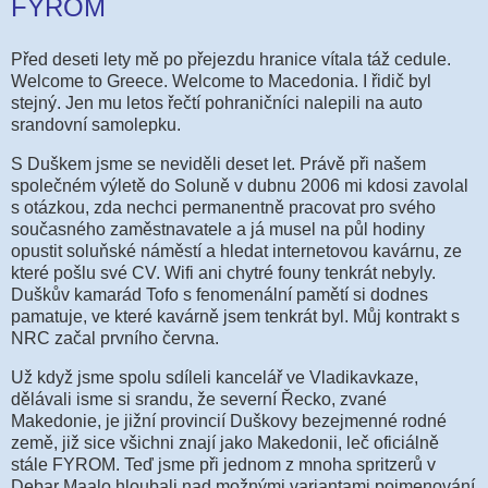
FYROM
Před deseti lety mě po přejezdu hranice vítala táž cedule.
Welcome to Greece. Welcome to Macedonia. I řidič byl
stejný. Jen mu letos řečtí pohraničníci nalepili na auto
srandovní samolepku.
S Duškem jsme se neviděli deset let. Právě při našem
společném výletě do Soluně v dubnu 2006 mi kdosi zavolal
s otázkou, zda nechci permanentně pracovat pro svého
současného zaměstnavatele a já musel na půl hodiny
opustit soluňské náměstí a hledat internetovou kavárnu, ze
které pošlu své CV. Wifi ani chytré founy tenkrát nebyly.
Duškův kamarád Tofo s fenomenální pamětí si dodnes
pamatuje, ve které kavárně jsem tenkrát byl. Můj kontrakt s
NRC začal prvního června.
Už když jsme spolu sdíleli kancelář ve Vladikavkaze,
dělávali isme si srandu, že severní Řecko, zvané
Makedonie, je jižní provincií Duškovy bezejmenné rodné
země, již sice všichni znají jako Makedonii, leč oficiálně
stále FYROM. Teď jsme při jednom z mnoha spritzerů v
Debar Maalo hloubali nad možnými variantami pojmenování