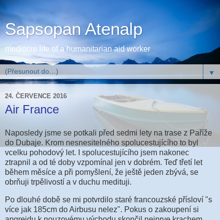
Sapsopan Atenalp
mediocre life of a humanitarian aid worker
▼
24. ČERVENCE 2016
Air France
Naposledy jsme se potkali před sedmi lety na trase z Paříže
do Dubaje. Krom nesnesitelného spolucestujícího to byl
vcelku pohodový let. I spolucestujícího jsem nakonec
ztrapnil a od té doby vzpomínal jen v dobrém. Teď třetí let
během měsíce a při pomyšlení, že ještě jeden zbývá, se
obrňuji trpělivostí a v duchu medituji.
Po dlouhé době se mi potvrdilo staré francouzské přísloví "s
více jak 185cm do Airbusu nelez". Pokus o zakoupení si
apgrejdu k nouzovému východu skončil nejprve krachem