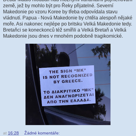
země, jež by mohlo být pro Řeky přijatelné. Severní
Makedonie po vzoru Koree by třeba odpovídala stavu
vládnutí. Papua - Nová Makedonie by chtěla alespoň nějaké
moře. Asi nakonec nejlépe po britsku Velká Makedonie tedy.
Bretaňci se koneckonců též smířili a Velká Bretaň a Velká
Makedonie jsou dnes v mnohém podobně tragikomické.
at
16:28
Žádné komentáře: