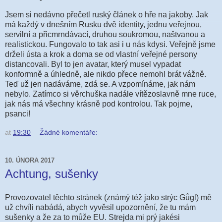
Jsem si nedávno přečetl ruský článek o hře na jakoby. Jak
má každý v dnešním Rusku dvě identity, jednu veřejnou,
servilní a přicmrndávací, druhou soukromou, naštvanou a
realistickou. Fungovalo to tak asi i u nás kdysi. Veřejně jsme
drželi ústa a krok a doma se od vlastní veřejné persony
distancovali. Byl to jen avatar, který musel vypadat
konformně a úhledně, ale nikdo přece nemohl brát vážně.
Teď už jen nadáváme, zdá se. A vzpomínáme, jak nám
nebylo. Zatímco si věrchuška nadále vítězoslavně mne ruce,
jak nás má všechny krásně pod kontrolou. Tak pojme,
psanci!
at
19:30
Žádné komentáře:
10. ÚNORA 2017
Achtung, sušenky
Provozovatel těchto stránek (známý též jako strýc Gůgl) mě
už chvíli nabádá, abych vyvěsil upozornění, že tu mám
sušenky a že za to může EU. Strejda mi prý jakési