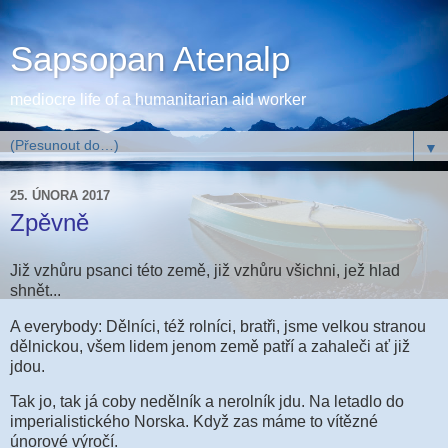
Sapsopan Atenalp
mediocre life of a humanitarian aid worker
▼
25. ÚNORA 2017
Zpěvně
Již vzhůru psanci této země, již vzhůru všichni, jež hlad
shnět...
A everybody: Dělníci, též rolníci, bratři, jsme velkou stranou
dělnickou, všem lidem jenom země patří a zahaleči ať již
jdou.
Tak jo, tak já coby nedělník a nerolník jdu. Na letadlo do
imperialistického Norska. Když zas máme to vítězné
únorové výročí.