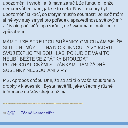
upozornění i vyrobil a já mám zaručit, že funguje, jenže
nemám vůbec páru, jak se to dělá. Navíc má prý být
upozornění klikací, se kterým musíte souhlasit. Jelikož mám
silně vyvinutý smysl pro pořádek, spravedlnost, světový mír
a čistotu počítačů, upozorňuji, než vydumám jinak, tímto
způsobem:
MÁM TU SE STREJDOU SUŠENKY. OMLOUVÁM SE, ŽE
SI TEĎ NEMŮŽETE NA NIC KLIKNOUT A VYJÁDŘIT
SVŮJ EXPLICITNÍ SOUHLAS. POKUD SE VÁM TO
NELÍBÍ, BĚŽTE SE ZPÁTKY BROUZDAT
PORNOGRAFICKÝMI STRÁNKAMI. TAM ŽÁDNÉ
SUŠENKY NEJSOU. ANI VIRY.
P.S. Apropos chápu Unii, že se stárá o Vaše soukromí a
drobky v klávesnici. Byste nevěřili, jaké všechny různé
informace na Vás strejda už má.
at
8:02
Žádné komentáře: