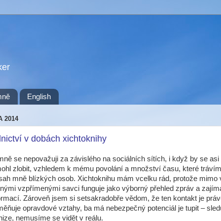
ker
mně
English
A 2014
nictví v dobách xichtoknihy
mně se nepovažuji za závislého na sociálních sítích, i když by se as
hl zlobit, vzhledem k mému povolání a množství času, které tráví
sah mně blízkých osob. Xichtoknihu mám vcelku rád, protože mimo v
jinými vzpřímenými savci funguje jako výborný přehled zpráv a zají
formací. Zároveň jsem si setsakradobře vědom, že ten kontakt je právě
ěňuje opravdové vztahy, ba má nebezpečný potenciál je tupit – sle
nize, nemusíme se vidět v reálu.