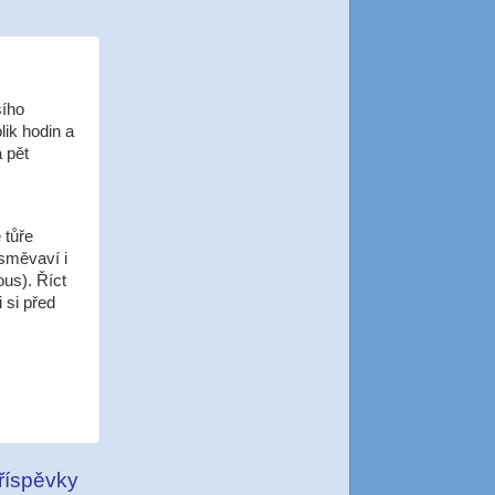
šího
ik hodin a
a pět
 tůře
směvaví i
ous). Říct
 si před
příspěvky