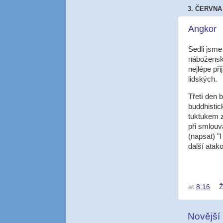
3. ČERVNA
Angkor
Sedli jsme
náboženské
nejlépe při
lidských.
Třetí den 
buddhistic
tuktukem 
při smlouv
(napsat) "
další ata
at
8:16
Ž
Novější