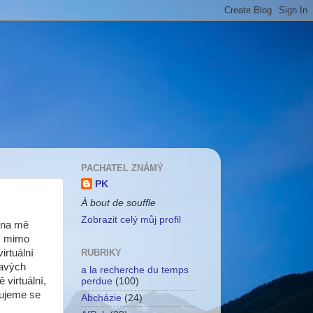
PACHATEL ZNÁMÝ
PK
À bout de souffle
Zobrazit celý můj profil
i na mě
m mimo
irtuální
RUBRIKY
mavých
a la recherche du temps
 virtuální,
perdue
(100)
dujeme se
Abcházie
(24)