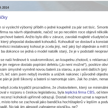
A 2014
ičky
 si vyslechl výborný příběh o jedné koupelně za pár set tisíc. Smont
irma na návrh objednatele, načež se po necelém roce objevil někol
prchové baterii. Anžto bylo dílo v záruce, zavolali majitelé všudytečo
i, který přeposlal dodavateli kohoutků. Kohoutkář se dostavil a konstat
měsíci instalovaný kohout je zcela jiný, než jaký byl objednán a měl 
, ba dokonce se jedná o model natolik starý, že je v podstatě neopravi
i se naši hrdinové k soukromníkovi, an koupelnu zhotovil, s reklamací
 jim nejprve dostalo popírání defektu („to není možné“), posléze obvi
 sám úmyslně vyměnil novou baterii za starou, a po sérii dalších (prý
ch, leč sám jsem nebyl) invektiv a urážek nakonec i původně objedna
že pán je jistě šikovný a baterii si namontuje sám. Jak ho znám, nena
byli zcela kryptičtí prozradíme, že zhotovitelem, který se minimáln
val v rozporu s českou legislativou, byla
teplická firma CBS
, od kter
 recenzí kohokoli upřímně odrazuji. Dostali možnost uznat a napravit 
 místo toho se zachovali jako bandička hochštaplerů v lepším a pod
padě. No tak jim alespoň zahrajeme písničku, ne?