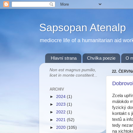
Sapsopan Atenalp
mediocre life of a humanitarian aid wor
Hlavní strana
Chvilka poezie
O 
Non est magnus pumilio,
22. ČERVN
licet in monte constiterit...
Dobrovol
ARCHIV
Zcela upří
►
2024
(1)
málokdo mo
►
2023
(1)
fyzický do
►
2022
(1)
kontakt s 
textů a in
►
2021
(52)
tedy nezam
►
2020
(105)
na xichtok