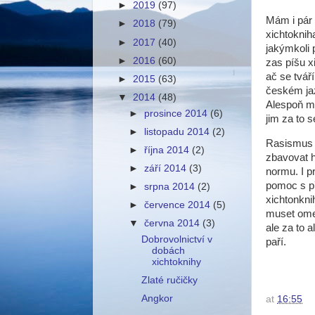
►
2019
(97)
Mám i pár 
►
2018
(79)
xichtoknih
►
2017
(40)
jakýmkoli 
►
2016
(60)
zas píšu x
ač se tvář
►
2015
(63)
českém ja
▼
2014
(48)
Alespoň mi
►
prosince 2014
(6)
jim za to s
►
listopadu 2014
(2)
Rasismus a
►
října 2014
(2)
zbavovat h
►
září 2014
(3)
normu. I p
pomoc s př
►
srpna 2014
(2)
xichtonkni
►
července 2014
(5)
muset omez
▼
června 2014
(3)
ale za to 
Dobrovolnictví v
paří.
dobách
xichtoknihy
Zlaté ručičky
Angkor
at
16:55