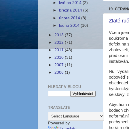
►
května 2014
(2)
19. ČERVN
►
března 2014
(5)
►
února 2014
(8)
Zlaté ruč
►
ledna 2014
(10)
Včera jsem
►
2013
(77)
soukromá f
►
2012
(71)
defekt na s
zhotovitel
►
2011
(48)
před osmi 
►
2010
(31)
instalován
►
2007
(11)
Nu i vydal
►
2006
(1)
odpověď se
objednatel
HLEDAT V BLOGU
hysterický
se slovy, 
Abychom ne
TRANSLATE
bodech cho
neformální
pochybení,
Powered by
horším pří
Translate