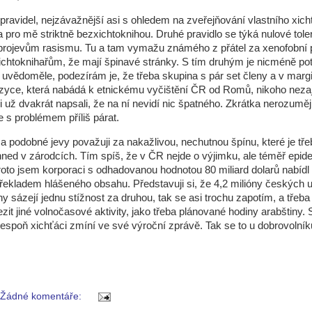
pravidel, nejzávažnější asi s ohledem na zveřejňování vlastního xicht
a pro mě striktně bezxichtoknihou. Druhé pravidlo se týká nulové tol
projevům rasismu. Tu a tam vymažu známého z přátel za xenofobní p
ichtoknihařům, že mají špinavé stránky. S tím druhým je nicméně pot
í uvědoměle, podezírám je, že třeba skupina s pár set členy a v marg
zyce, která nabádá k etnickému vyčištění ČR od Romů, nikoho neza
 už dvakrát napsali, že na ní nevidí nic špatného. Zkrátka nerozumějí
e s problémem příliš párat.
 podobné jevy považuji za nakažlivou, nechutnou špínu, které je tře
ned v zárodcích. Tím spíš, že v ČR nejde o výjimku, ale téměř epi
roto jsem korporaci s odhadovanou hodnotou 80 miliard dolarů nabídl
ekladem hlášeného obsahu. Představuji si, že 4,2 milióny českých u
hy sázejí jednu stížnost za druhou, tak se asi trochu zapotím, a třeb
it jiné volnočasové aktivity, jako třeba plánované hodiny arabštiny.
alespoň xichťáci zmíní ve své výroční zprávě. Tak se to u dobrovolník
Žádné komentáře: