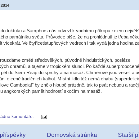
 2014
 do tuktuku a Samphors nás odvezl k vodnímu příkopu kolem největ
ho památníku světa. Průvodce píše, že na prohlédnutí je třeba někol
jít vícekrát. Ve čtyřicetistupňových vedrech i tak vydá jedna hodina z
brouzdáme změtí středověkých, původně hinduistických, posléze
kých chrámů, a tajeme v tropickém slunci. Po každé superpropocené
zpět do Siem Reap do sprchy a na masáž. Chmérové jsou veselí a u
ání o ceně tradičních kalhot. Místní jídlo též nemá chybu (superdelici
I love Cambodia!" by znělo hloupě prázdně, tak to psát nebudu a raději
kou angkorských pamětihodností skočím na masáž.
ádné komentáře:
 příspěvky
Domovská stránka
Starší 