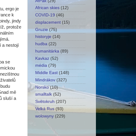
AfPak
(29)
African skies
(12)
u, ergo je
erance k
COVID-19
(46)
indy, jindy
displacement
(15)
íž, protože
Gruzie
(75)
inálním
historyje
(14)
jímá.
hudba
(22)
 a nestojí
humanitárka
(89)
Kavkaz
(52)
ba se
média
(79)
demickou
Middle East
(148)
 nezištnou
živatelů
Mindrákov
(327)
a budu
Norsko
(10)
 Snad mě
smalltalk
(52)
ů sluší a
Světokruh
(207)
Velká Rus
(93)
wolowyny
(229)