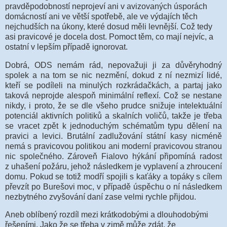
pravděpodobností neprojeví ani v avizovaných úsporách
domácností ani ve větší spotřebě, ale ve výdajích těch
nejchudších na úkony, které dosud měli levnější. Což tedy
asi pravicové je docela dost. Pomoct těm, co mají nejvíc, a
ostatní v lepším případě ignorovat.
Dobrá, ODS nemám rád, nepovažuji ji za důvěryhodný
spolek a na tom se nic nezmění, dokud z ní nezmizí lidé,
kteří se podíleli na minulých rozkrádačkách, a partaj jako
taková neprojde alespoň minimální reflexí. Což se nestane
nikdy, i proto, že se dle všeho prudce snižuje intelektuální
potenciál aktivních politiků a skalních voličů, takže je třeba
se vracet zpět k jednoduchým schématům typu dělení na
pravici a levici. Brutální zadlužování státní kasy nicméně
nemá s pravicovou politikou ani moderní pravicovou stranou
nic společného. Zároveň Fialovo hýkání připomíná radost
z uhašení požáru, jehož následkem je vyplavení a zhroucení
domu. Pokud se totiž modří spojili s kaťáky a topáky s cílem
převzít po Burešovi moc, v případě úspěchu o ní následkem
nezbytného zvyšování daní zase velmi rychle přijdou.
Aneb oblíbený rozdíl mezi krátkodobými a dlouhodobými
řešeními. Jako že se třeba v zimě může zdát, že