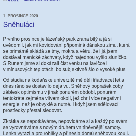
1. PROSINCE 2020
Sněhuláci
Prvního prosince je lázeňský park zrána bílý a já si
uvědomil, jak mi kovidování připomíná dánskou zimu, která
se primárně skládá ze tmy, mokra a větru, že i já jsem
dostával manické záchvaty, když najednou vyšlo sluníčko.
S Runem jsme si dokázali číst venku na lavičce i
v mínusových teplotách, bo subjektivně šlo o vysoké plus.
Od studia na kodaňské univerzitě mě dělí třiadvacet let a
dnes ráno se dostavilo deja vu. Sněhový poprašek coby
záblesk optimismu v jinak ponurém období, ponurém
tentokráte zejména vlivem okolí, jež chrlí více negativní
energie, než je obvyklé a nutné. I když jsem sdělovací
prostředky přestal sledovat.
Zkrátka se nepotkáváme, nepovídáme si a každý po svém
se vyrovnáváme s novým druhem vnitřněvnější samoty.
Lenka vyrazila pro rohlíky a přinesla domů sněhovou kouli.