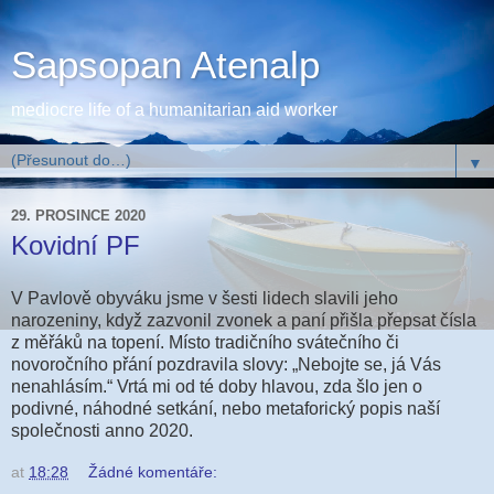
Sapsopan Atenalp
mediocre life of a humanitarian aid worker
▼
29. PROSINCE 2020
Kovidní PF
V Pavlově obyváku jsme v šesti lidech slavili jeho
narozeniny, když zazvonil zvonek a paní přišla přepsat čísla
z měřáků na topení. Místo tradičního svátečního či
novoročního přání pozdravila slovy: „Nebojte se, já Vás
nenahlásím.“ Vrtá mi od té doby hlavou, zda šlo jen o
podivné, náhodné setkání, nebo metaforický popis naší
společnosti anno 2020.
at
18:28
Žádné komentáře: