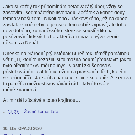
Jako si každý rok p
řipomínám pětadvacátý únor, vždy se
zastavím i sedmnáctého listopadu. Začátek a konec doby
temna v naší zemi. Nikoli toho Jiráskovského, jež nakonec
zas tak temné nebylo, jen se o tom dobře vypráví, ale toho
novodobého, komančského, které se soustředilo na
pokřivování lidských charakterů a zmrazilo vývoj země
někam za Nepál.
Dneska na Národní prý estébák Bureš řekl téměř památnou
větu: „Ti, kteří to nezažili, si to možná neumí představit, jak to
bylo předtím.“ Asi měl na mysli vlastní zkušenosti s
přisluhováním totalitnímu režimu a práskaním těch, kterým
se režim příčil. Já zažil a pamatuji si vcelku dobře. A jsem za
tu paměť a možnost srovnávání rád, i když to stále
méně
znamená
.
Ať mír dál zůstává s touto krajinou…
at
13:29
Žádné komentáře:
10. LISTOPADU 2020