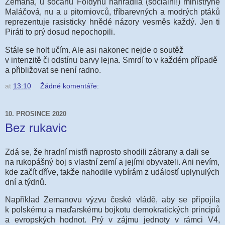
Zemana, u socanů Foldynu nahradila (sociální!) ministryně
Maláčová, nu a u pitomiovců, tříbarevných a modrých ptáků
reprezentuje rasisticky hnědé názory vesměs každý. Jen ti
Piráti to prý dosud nepochopili.
Stále se holt učím. Ale asi nakonec nejde o soutěž
v intenzitě či odstínu barvy lejna. Smrdí to v každém případě
a přibližovat se není radno.
at
13:10
Žádné komentáře:
10. PROSINCE 2020
Bez rukavic
Zdá se, že hradní mistři naprosto shodili zábrany a dali se
na rukopášný boj s vlastní zemí a jejími obyvateli. Ani nevím,
kde začít dříve, takže nahodile vybírám z událostí uplynulých
dní a týdnů.
Například Zemanovu výzvu české vládě, aby se připojila
k polskému a maďarskému bojkotu demokratických principů
a evropských hodnot. Prý v zájmu jednoty v rámci V4,