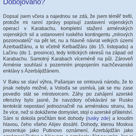
Dobojováno?
Dopsal jsem v
čera a najednou se zdá, že jsem téměř trefil,
protože mi ranní zprávy popisují zastavení vojenských
operací v Karabachu, kompletní stažení arménských
vojenských sil a ustanovení ruského kontingentu „mírových
pozorovatelů“ na pět let, nu a hlavně návrat velkých území
Ázerbadžánu, a to včetně Kelbadžáru (do 15. listopadu) a
Lačinu (do 1. prosince), tedy kritických okresů na západ od
Karabachu. Samotný Karabach víceméně na půl. Zároveň
Arménie souhlasí s pozemním propojením nachčevanské
enklávy s Ázerbájdžánem.
V Baku se slaví výhra, Pašanjan se omlouvá národu, že to
jinak nebylo možné, a Voloďa se usmívá, jak se mu zase
povedlo stát se mírotvorcem. Záhy po zahájení azerské
ofenzívy bylo jasné, že navzdory očekávání se Rusko
tentokrát nepostaví jednoznačně na arménskou stranu, ba
že více, než si dokážeme domyslet, stojí o azerské přátelství.
Sám si dokola pročítám text dohody (
rusky zde
) a kroutím
hlavou, čeho všeho Alijev dosáhl. Dohody, kterou Moskva
prezentuje jako Putinovo oznámení, Ázerbájdžán jako