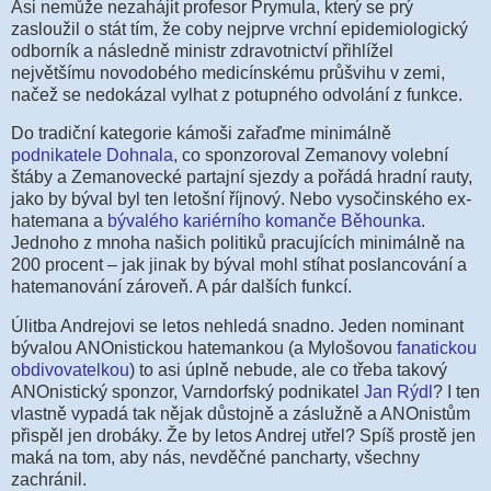
Asi nemůže nezahájit profesor Prymula, který se prý
zasloužil o stát tím, že coby nejprve vrchní epidemiologický
odborník a následně ministr zdravotnictví přihlížel
největšímu novodobého medicínskému průšvihu v zemi,
načež se nedokázal vylhat z potupného odvolání z funkce.
Do tradiční kategorie kámoši zařaďme minimálně
podnikatele Dohnala
, co sponzoroval Zemanovy volební
štáby a Zemanovecké partajní sjezdy a pořádá hradní rauty,
jako by býval byl ten letošní říjnový. Nebo vysočinského ex-
hatemana a
bývalého kariérního komanče Běhounka
.
Jednoho z mnoha našich politiků pracujících minimálně na
200 procent – jak jinak by býval mohl stíhat poslancování a
hatemanování zároveň. A pár dalších funkcí.
Úlitba Andrejovi se letos nehledá snadno. Jeden nominant
bývalou ANOnistickou hatemankou (a Mylošovou
fanatickou
obdivovatelkou
) to asi úplně nebude, ale co třeba takový
ANOnistický sponzor, Varndorfský podnikatel
Jan Rýdl
? I ten
vlastně vypadá tak nějak důstojně a záslužně a ANOnistům
přispěl jen drobáky. Že by letos Andrej utřel? Spíš prostě jen
maká na tom, aby nás, nevděčné pancharty, všechny
zachránil.