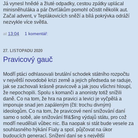
Já vynesl hnědé a žluté odpadky, cestou zpátky uplácal
minisněhuláka a pár čtvrťákům pomohl očistit několik aut.
Začal advent, v Teplákovicích sněží a bílá pokrývka odráží
nezvykle více světla.
at
13:04
1 komentář:
27. LISTOPADU 2020
Pravicový gauč
Modří ptáci odhlasovali brutální schodek státního rozpočtu
v největší novodobé krizi země a jejich předseda se raduje,
jak se zachovali krásně pravicově a jak jsou všichni hloupí,
že nepochopili. Spolu s komanči a anonisty totiž snížili
daně. Co na tom, že hra na pravici a levici je vyčpělá a
imponuje snad jen zapáleným (čti: trochu divným)
ideologům. Co na tom, že pravicové není snižování daní
samo o sobě, ale snižování f#&$ing výdajů státu, pro což
modří neudělali vůbec nic. Ba naopak si stát bude vesele za
souhlasného hýkání Fialy a spol. půjčovat na úkor
budoucích generací. Snížení daní se s největší