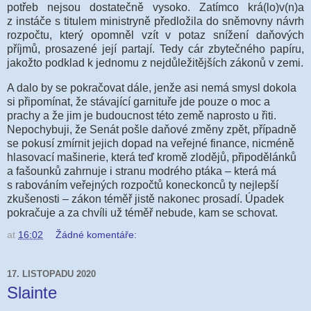
potřeb nejsou dostatečně vysoko. Zatímco krá(lo)v(n)a
z instáče s titulem ministryně předložila do sněmovny návrh
rozpočtu, který opomněl vzít v potaz snížení daňových
příjmů, prosazené její partají. Tedy cár zbytečného papíru,
jakožto podklad k jednomu z nejdůležitějších zákonů v zemi.
A dalo by se pokračovat dále, jenže asi nemá smysl dokola
si připomínat, že stávající garnituře jde pouze o moc a
prachy a že jim je budoucnost této země naprosto u řiti.
Nepochybuji, že Senát pošle daňové změny zpět, případně
se pokusí zmírnit jejich dopad na veřejné finance, nicméně
hlasovací mašinerie, která teď kromě zlodějů, připodělánků
a fašounků zahrnuje i stranu modrého ptáka – která má
s rabováním veřejných rozpočtů koneckonců ty nejlepší
zkušenosti – zákon téměř jistě nakonec prosadí. Úpadek
pokračuje a za chvíli už téměř nebude, kam se schovat.
at
16:02
Žádné komentáře:
17. LISTOPADU 2020
Slainte