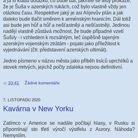
a já si kladu dotázku, co bude dál, jakmile se tedy prokáže,
že je Šuša v azerských rukách, což bylo vlastně vždy jen
otázkou času. Respektive jaký je asi Alijevův plán a jak
daleko bude tlačit směrem k arménským hranicím. Dál totiž
asi bude jen hůř a hůř a nešťastněji a nešťastněji. Jedinou
nadějí vlastně zůstává možnost, že bude případné vzetí
Šuši/y - i vzhledem k rozsáhlým, leč úspěšně tajeným
azerským vojenským ztrátám - pojato jako příležitost k
vyjednávání (čti: představení azerských ultimát).
Jedno písmeno v názvu města jako příběh tisíců uprchlíků a
stovek mrtvých, jejichž počty zdaleka nejsou definitivní.
at
10:41
Žádné komentáře:
7. LISTOPADU 2020
Kavárna v New Yorku
Zat
ímco v Americe se nadále počítají hlasy, v Rusku si
připomínají sto třetí výročí výstřelu z Aurory. Náhoda?
Nemyslím.