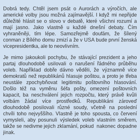
Dobrá tedy. Chtěl jsem psát o Aurorách a výročích, ale
americké volby jsou možná zajímavější. I když mi nepřijde
důležité hlásit se o slovo v debatě, které všichni rozumí a
mají jasno. Jako vlastně u každé dnešní debaty. Čím
vyhraněněji, tím lépe. Samozřejmě doufám, že šílený
conman z Bílého domu zmizí a že v USA bude první ženská
vicepresidentka, ale to neovlivním.
Je mimo jakoukoli pochybu, že stávající prezident a jeho
partaj dlouhodobě usilovali o narušení řádného průběhu
voleb. Například dobře dávno věděli, že významně více
demokratů než republikánů hlasuje poštou, a proto je třeba
neustále zpochybňovat legitimitu poštovního hlasování.
Došlo též na vyměnu šéfa pošty, omezení poštovních
kapacit, ba neschválení jejich rozpočtu, který právě kvůli
volbám žádal více prostředků. Republikáni zároveď
dlouhodobě posilovali různé soudy, včetně na poslední
chvíli toho nejvyššího. Vlastně je toho spousta, co červení
vymysleli, aby posunuli výsledek voleb vlastním směrem,
takže se nedivme jejich zklamání, pokud nakonec dopadne
jinak.