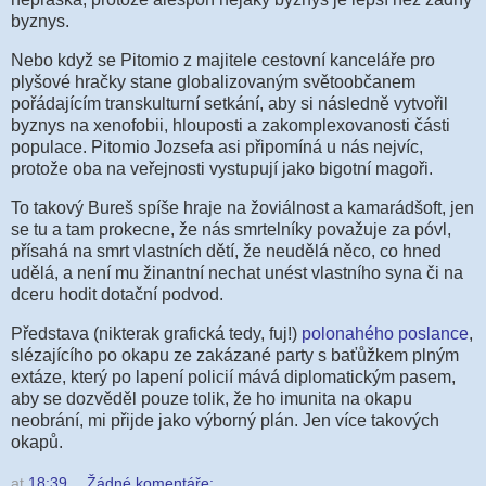
byznys.
Nebo když se Pitomio z majitele cestovní kanceláře pro
plyšové hračky stane globalizovaným světoobčanem
pořádajícím transkulturní setkání, aby si následně vytvořil
byznys na xenofobii, hlouposti a zakomplexovanosti části
populace. Pitomio Jozsefa asi připomíná u nás nejvíc,
protože oba na veřejnosti vystupují jako bigotní magoři.
To takový Bureš spíše hraje na žoviálnost a kamarádšoft, jen
se tu a tam prokecne, že nás smrtelníky považuje za póvl,
přísahá na smrt vlastních dětí, že neudělá něco, co hned
udělá, a není mu žinantní nechat unést vlastního syna či na
dceru hodit dotační podvod.
Představa (nikterak grafická tedy, fuj!)
polonahého poslance
,
slézajícího po okapu ze zakázané party s baťůžkem plným
extáze, který po lapení policií mává diplomatickým pasem,
aby se dozvěděl pouze tolik, že ho imunita na okapu
neobrání, mi přijde jako výborný plán. Jen více takových
okapů.
at
18:39
Žádné komentáře: