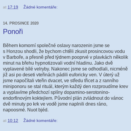
at
17:19
Žádné komentáře:
14. PROSINCE 2020
Ponoři
Během komorn
í společné oslavy narozenin jsme se
s Honzou shodli, že bychom chtěli zkusit prosincovou vodu
v Barboře, a přesně před týdnem pooprvé v plavkách několik
minut na břehu hypnotizovali vodní hladinu. Jako dvě
vyplavené bílé velryby. Nakonec jsme se odhodlali, nicméně
již asi po deseti vteřinách pádili euforicky ven. V úterý už
jsme napočítali vteřin dvacet, ve středu třicet a z ranního
miniponoru se stal rituál, kterým každý den rozproudíme krev
a vyplavíme předchozí splíny dopamino-serotonino-
endorfinovým koktejlem. Původní plán zvládnout do vánoc
dvě minuty po krk ve vodě jsme naplnili dnes ráno,
napoosmé. Nuot bjéd.
at
10:12
Žádné komentáře: