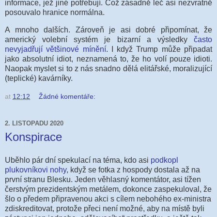
informace, jež jiné potřebují. Což zásadně leč asi nezvratně
posouvalo hranice normálna.
A mnoho dalších. Zároveň je asi dobré připomínat, že
americký volební systém je bizarní a výsledky
často
nevyjadřují většinové mínění
. I když Trump může připadat
jako absolutní idiot, neznamená to, že ho volí pouze idioti.
Naopak myslet si to z nás snadno dělá elitářské, moralizující
(teplické) kavárníky.
at
12:12
Žádné komentáře:
2. LISTOPADU 2020
Konspirace
Ub
ěhlo pár dní spekulací na téma, kdo asi
podkopl
plukovníkovi nohy
, když se fotka z hospody dostala až na
první stranu Blesku. Jeden věhlasný komentátor
, asi tížen
čerstvým prezidentským metálem,
dokonce zaspekuloval, že
šlo o předem připravenou akci s cílem nebohého ex-ministra
zdiskreditovat, protože přeci není možné, aby na místě byli