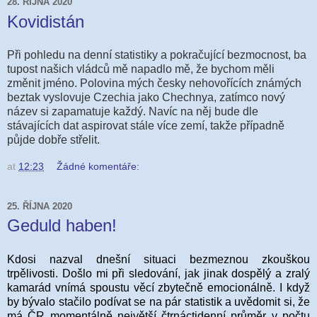
28. ŘÍJNA 2020
Kovidistán
Při pohledu na denní statistiky a pokračující bezmocnost, ba
tupost našich vládců mě napadlo m
ě, že bychom měli
změnit jméno. Polovina mých česky nehovořících známých
beztak vyslovuje Czechia jako Chechnya, zatímco nový
název si zapamatuje každý. Navíc na něj bude dle
stávajících dat aspirovat stále více zemí, takže případně
půjde dobře střelit.
at
12:23
Žádné komentáře:
25. ŘÍJNA 2020
Geduld haben!
Kdosi nazval dnešní situaci bezmeznou zkouškou
trpělivosti. Došlo mi při sledování, jak jinak dospělý a zralý
kamarád vnímá spoustu věcí zbytečně emocionálně. I když
by bývalo stačilo podívat se na pár statistik a uvědomit si, že
má ČR momentálně největší čtrnáctidenní průměr v počtu