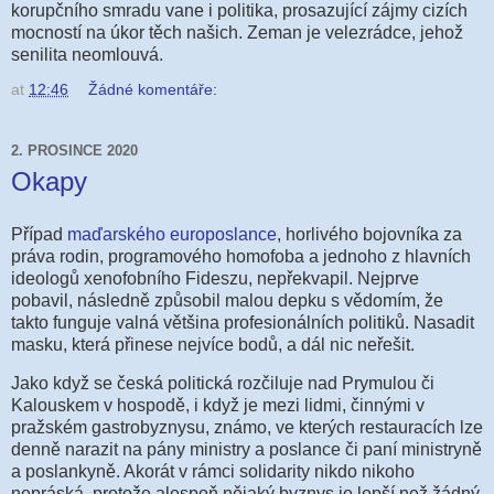
korupčního smradu vane i politika, prosazující zájmy cizích
mocností na úkor těch našich. Zeman je velezrádce, jehož
senilita neomlouvá.
at
12:46
Žádné komentáře:
2. PROSINCE 2020
Okapy
Případ
maďarského europoslance
, horlivého bojovníka za
práva rodin, programového homofoba a jednoho z hlavních
ideologů xenofobního Fideszu, nepřekvapil. Nejprve
pobavil, následně způsobil malou depku s vědomím, že
takto funguje valná většina profesionálních politiků. Nasadit
masku, která přinese nejvíce bodů, a dál nic neřešit.
Jako když se česká politická rozčiluje nad Prymulou či
Kalouskem v hospodě, i když je mezi lidmi, činnými v
pražském gastrobyznysu, známo, ve kterých restauracích lze
denně narazit na pány ministry a poslance či paní ministryně
a poslankyně. Akorát v rámci solidarity nikdo nikoho
nepráská, protože alespoň nějaký byznys je lepší než žádný