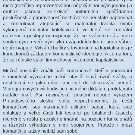
mocí (nezřídka reprezentovanou nějakým horlivým joudou) a
druhak jakousi kolektivní uniformitou, spořádanou
poslušností a připraveností nechávat se neustále napomínat
a kontrolovat. Zlepšující se materiální kvalita života
vykoupená mentální kolektivizací, ve které se centrální
nařízení a postupy nerozporují. Že se svévolná čára mezi
soukromým a veřejným týká i západních firem, proto vůbec
nepřekvapuje. Vytvářet buňky v továrnách na kapitalismus je
koneckonců základem komunistické ideologie. A co na tom,
že se i čínské státní firmy chovají víceméně kapitalisticky.
Možná novináře zmátli naši komančové, kteří v porovnání
s minulostí významně méně hlasitě slaví různé svátky a
neshlukují se jako dříve, ani jiné do shlukování nenutí.
V programových východiscích nicméně diktaturu proletariátu
nadále mají. Asi novinářské zmatení nebude výrazem
Proustovského stesku, spíše nepochopením, že čeští
komančové jsou maximálně utilitární partají, která sice
shlukuje z velké části lidi tesknící po totalitních časech,
nicméně v reálu pracující primárně na pozicích funkcionářů
a různých výhodách s nimi spojených. Protože i mezi
komanči je každý nejblíž sám sobě.