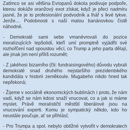
Zatímco se asi většina Evropanů dokola podivuje podpoře,
kterou dokáže oranžový exot získat, když je přeci nadmíru
jasné, že je to profesionální podvodník a lhář s íkvé tykve.
Jenže… Podobnosti s naší malou banánovkou čistě
náhodné.
- Demokraté sami sebe vmanévrovali do pozice
moralizujících lepšolidí, kteří umí promptně vyjádřit své
rozhořčení nad spoustou věcí, co Trump a jeho parta dělají,
ale jinak jim není příliš rozumět;
- Z jakéhosi bizarního (čti: fundraisingového) důvodu vybrali
demokraté snad druhého nejstaršího prezidentského
kandidáta v historii zeměkoule. Mugabeho nikdo hned tak
nepřekoná;
- Žijeme v sociálně ekonomických bublinách i proto, že nám
vadí, když se nám kdosi snaží vnucovat, co a jak si máme
myslet. Právě moralističtí městští liberálové jsou na
vnucování experti. Komu je sympatický někdo, kdo ho
neustále poučuje, ať se přihlásí;
- Pro Trumpa a spol. nebylo obtížné vytvořit v demokratech