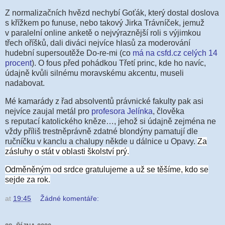
Z normalizačních hvězd nechybí Goťák, který dostal doslova
s křížkem po funuse, nebo takový Jirka Trávníček, jemuž
v paralelní online anketě o nejvýraznější roli s výjimkou
třech oříšků, dali diváci nejvíce hlasů za moderování
hudební supersoutěže Do-re-mi (co
má na csfd.cz celých 14
procent
). O fous před pohádkou Třetí princ, kde ho navíc,
údajně kvůli silnému moravskému akcentu, museli
nadabovat.
Mé kamarády z řad
absolventů právnické fakulty pak asi
nejvíce zaujal metál pro
profesora Jelínka
, člověka
s reputací katolického kněze…, jehož si údajně zejména ne
vždy příliš trestněprávně zdatné blondýny pamatují dle
ručníčku v kanclu a chalupy někde u dálnice u Opavy.
Za
zásluhy o stát v oblasti školství prý.
Odměněným od srdce gratulujeme a už se těšíme, kdo se
sejde za rok.
at
19:45
Žádné komentáře: