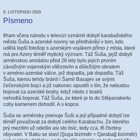
9. LISTOPADU 2020
Písmeno
Ilham včera n
árodu v televizi oznámil dobytí karabašského
města Šuša a azerské noviny se předhánějí v tom, kdo
udělá lepší fotošop s azerským vojákem přímo z místa, které
má pro Azery téměř mytický význam. Táž Šuša, jejíž dobytí
arménskou armádou před 28 lety bylo jejich prvním
závažným vojenským vítězstvím a důležitým obratem
v arméno-azerské válce, jež dopadla, jak dopadla. Táž
Šuša, kterou tehdy bránil i Šamil Basajev se svými
čečenskými bojci a již nakonec opustili s tím, že nebudou
bojovat za azerské bratry, když nikdo z bratrů
nehodlá
bojovat
. Táž Šuša, ze které je to do Stěpanakertu
coby kamenem dohodil. A s kopce.
Šuša se arménsky jmenuje Šuši a její případné dobytí lze
téměř považovat za dobytí celého Karabachu. Ze kterého
prý mezitím už odešlo asi sto tisíc, tedy cca. tři čtvrtiny
obyvatel. V Baku se slaví (
Şuşa bizimdir = Qarabağ bizimdir)