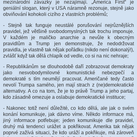
mezinárodní závazky je nezajímají. „America First“ je
geniální slogan, který v USA náramně rezonuje, stejně jako
obviňování kohokoli cizího z vlastních problémů;
- Stejně tak funguje neustálé porušování nejrůznějších
pravidel, jež většině svobodomyslných tak trochu imponuje.
V každém je maličko anarchie a nevůle k obecným
pravidlům a Trump jen demonstruje, že nedodržovat
pravidla, je vlastně tak nějak pořádku (nikdo není dokonalý!),
zvlášť když tak dělá chlapík od vedle, co si na nic nehraje;
- Republikánům se dlouhodobě daří zobrazovat demokraty
jako nesvobodymilovné komunistické nebezpečí a
demokraté s tím neumějí pracovat. Američané tedy často
nevolí Trumpa samého, jen mají strach z (ne)demokratické
alternativy. A co na tom, že je to právě Trump a jeho partaj,
kdo zásadně omezuje a oslabuje demokratické instituce;
- Nakonec totiž není důležité, co kdo dělá, ale jak o svém
konání komunikuje, jak dávno víme. Někdo informace má,
jiný informace potřebuje; jeden komunikuje dle pravidel,
druhý má tendenci urážet a pokřikovat. Amerika tak nějak
poprvé zažívá situaci, že kdo uráží a pokřikuje, má zároveň