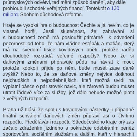
průmyslových odvětví, teď mění způsob danění, aby dále
prohloubili schodek veřejných financí. Tentokrát
o 130
miliard
.
Sbohem důchodová reformo.
Hraje se vysoká hra o budoucnost Čechie a já nevím, co je
vlastně horší. Jestli skutečnost, že zahrávání si
s budoucností země má posloužit primárně k odvedení
pozornosti od toho, že nám vládne estébák a mafián, který
má na svědomí tisíce kovidových obětí, protože raději
dlouhodobě rozkrádá veřejné rozpočty? Nebo že si
daňovými změnami připravuje půdu na návrat k moci,
protože kdokoli přijde po něm, bude muset zase daně
zvýšit? Nebo to, že se daňové změny nejvíce dotknout
nejchudších a nejpotřebnějších, kteří možná uvidí na
výplatní pásce o pár stovek navíc, ale zároveň budou muset
utratit řádově více za služby, jež dále nebude možné platit
z veřejných rozpočtů.
Praha už hlásí, že spolu s kovidovými následky ji případné
finální schválení daňových změn připraví asi o čtvrtinu
rozpočtu. Předělávání rozpočtu Středočeského kraje prý zas
začalo zdražením jízdného a pokračuje odebíráním peněz
sportovcům, sociálním službám a dalším, kteří v hierarchii