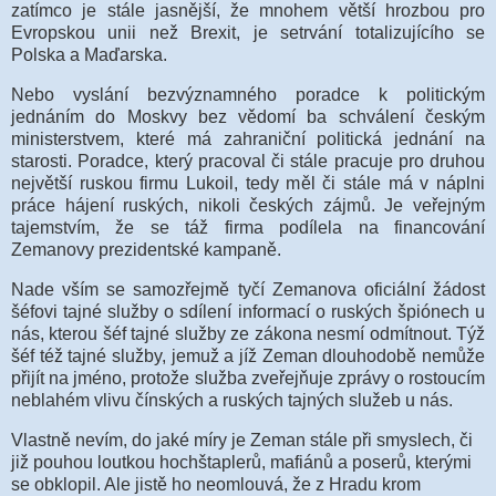
zatímco je stále jasnější, že mnohem větší hrozbou pro
Evropskou unii než Brexit, je setrvání totalizujícího se
Polska a Maďarska.
Nebo vyslání bezvýznamného poradce k politickým
jednáním do Moskvy bez vědomí ba schválení českým
ministerstvem, které má zahraniční politická jednání na
starosti. Poradce, který pracoval či stále pracuje pro druhou
největší ruskou firmu Lukoil, tedy měl či stále má v náplni
práce hájení ruských, nikoli českých zájmů. Je veřejným
tajemstvím, že se táž firma podílela na financování
Zemanovy prezidentské kampaně.
Nade vším se samozřejmě tyčí Zemanova oficiální žádost
šéfovi tajné služby o sdílení informací o ruských špiónech u
nás, kterou šéf tajné služby ze zákona nesmí odmítnout. Týž
šéf též tajné služby, jemuž a jíž Zeman dlouhodobě nemůže
přijít na jméno, protože služba zveřejňuje zprávy o rostoucím
neblahém vlivu čínských a ruských tajných služeb u nás.
Vlastně nevím, do jaké míry je Zeman stále při smyslech, či
již pouhou loutkou hochštaplerů, mafiánů a poserů, kterými
se obklopil. Ale jistě ho neomlouvá, že z Hradu krom