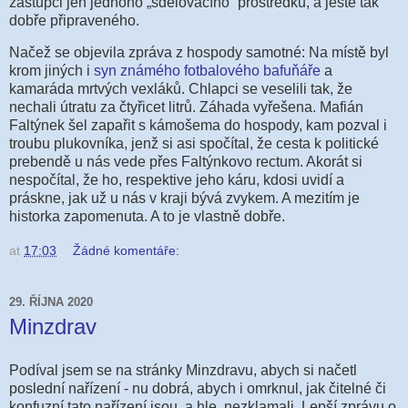
zástupci jen jednoho „sdělovacího“ prostředku, a ještě tak
dobře připraveného.
Načež se objevila zpráva z hospody samotné: Na místě byl
krom jiných i
syn známého fotbalového bafuňáře
a
kamaráda mrtvých vexláků. Chlapci se veselili tak, že
nechali útratu za čtyřicet litrů. Záhada vyřešena. Mafián
Faltýnek šel zapařit s kámošema do hospody, kam pozval i
troubu plukovníka, jenž si asi spočítal, že cesta k politické
prebendě u nás vede přes Faltýnkovo rectum. Akorát si
nespočítal, že ho, respektive jeho káru, kdosi uvidí a
práskne, jak už u nás v kraji bývá zvykem. A mezitím je
historka zapomenuta. A to je vlastně dobře.
at
17:03
Žádné komentáře:
29. ŘÍJNA 2020
Minzdrav
Podíval jsem se na stránky Minzdravu, abych si načetl
poslední nařízení - nu dobrá, abych i omrknul, jak čitelné či
konfuzní tato nařízení jsou, a hle, nezklamali. Lepší zprávu o