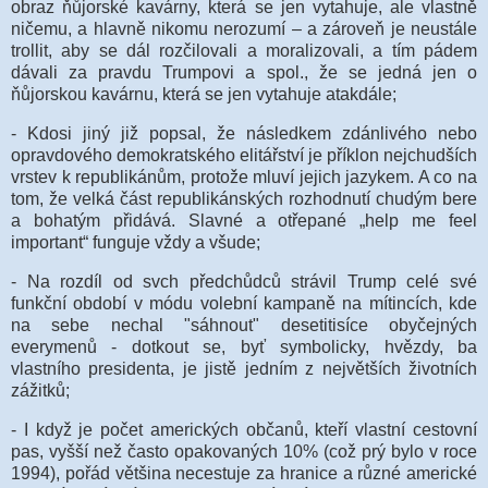
obraz ňůjorské kavárny, která se jen vytahuje, ale vlastně
ničemu, a hlavně nikomu nerozumí – a zároveň je neustále
trollit, aby se dál rozčilovali a moralizovali, a tím pádem
dávali za pravdu Trumpovi a spol., že se jedná jen o
ňůjorskou kavárnu, která se jen vytahuje atakdále;
- Kdosi jiný již popsal, že následkem zdánlivého nebo
opravdového demokratského elitářství je příklon nejchudších
vrstev k republikánům, protože mluví jejich jazykem. A co na
tom, že velká část republikánských rozhodnutí chudým bere
a bohatým přidává. Slavné a otřepané „help me feel
important“ funguje vždy a všude;
- Na rozdíl od svch předchůdců strávil Trump celé své
funkční období v módu volební kampaně na mítincích, kde
na sebe nechal "sáhnout" desetitisíce obyčejných
everymenů - dotkout se, byť symbolicky, hvězdy, ba
vlastního presidenta, je jistě jedním z největších životních
zážitků;
- I když je počet amerických občanů, kteří vlastní cestovní
pas, vyšší než často opakovaných 10% (což prý bylo v roce
1994), pořád většina necestuje za hranice a různé americké