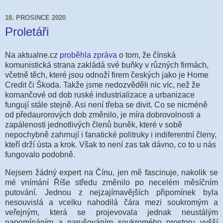
18. PROSINCE 2020
Proletáři
Na aktualne.cz
proběhla zpráva
o tom, že čínská
komunistická strana zakládá své buňky v různých firmách,
včetně těch, které jsou odnoží firem českých jako je Home
Credit či Škoda. Takže jsme nedozvěděli nic víc, než že
komančové od dob ruské industrializace a urbanizace
fungují stále stejně. Asi není třeba se divit. Co se nicméně
od předaurorových dob změnilo, je míra dobrovolnosti a
zapálenosti jednotlivých členů buněk, které v sobě
nepochybně zahrnují i fanatické politruky i indiferentní členy,
kteří drží ústa a krok. Však to není zas tak dávno, co to u nás
fungovalo podobně.
Nejsem žádný expert na Čínu, jen mě fascinuje, nakolik se
mé vnímání Říše středu změnilo po necelém měsíčním
putování. Jednou z nejzajímavějších připomínek byla
nesouvislá a vcelku nahodilá čára mezi soukromým a
veřejným, která se projevovala jednak neustálým
napomínáním a narušováním soukromého prostoru vyšší