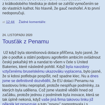
z krátkodobého hlediska je dobré se zahřát vymočením se
do vlastních kalhot. No hlavně, že gauč neshořel. A to první
nedoporučuji.
at
12:44
Žádné komentáře:
24. LISTOPADU 2020
Tousťák z Penamu
Už když byla stomilionová dotace přiřčena, bylo jasné, že
jde o podfuk a státní podporu agrofertím ambicím ovládnout
český pekařský trh a nandat to všem v čele s United
Bakeries, které následně pohltil. Když
byla navzdory
vztyčenému bruselskému ukazováku vyplacena
, bylo jasné,
že si kdosi potřebuje pospíšit, než spadne klec. Nu a
dnes
jsme se definitivně dozvěděli
, že EU dotaci Penamu na
toastovou linku neproplatí, protože nesplňuje podmínky, za
kterých byla udělena. Což jsme vlastně věděli hned od
začátku, protože jednou z podmínek byla inovace, která se
tak úplně nekoná, když
vaše jiná firma takovou linku již
několik let provozuje
a tuto "novou" namontovala i s