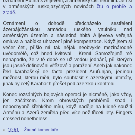
oznámení Putina s Alijevem, a arménsky číst neumím. Jen si
v arménských ruskojazyčných novinách
čtu o prohře a
zradě
.
Oznámení o dohodě předcházelo sestřelení
ázerbájdžánskou armádou ruského vrtulníku nad
arménským územím a následná hbitá Alijevova veřejná
omluva a nabídka uhrazení plné kompenzace. Když jsem si
večer četl, přišlo mi tak nějak neobvykle mezinárodně
uvědomělé, což hned kvitoval i Kreml. Samozřejmě mě
nenapadlo, že v té době se už vedou jednání, při kterých
jsou jasně definováni vítězové a poražení. Aneb jak nakonec
řekl karabašský
de facto prezident Aruťunjan, jedinou
možnost, kterou měli, bylo souhlasit s azerskými ultimáty,
jinak by celý Karabach přešel pod azerskou kontrolu.
Konec rozsáhlých bojových operací je nicméně, jako vždy,
jen začátkem. Krom obrovských problémů snad i
nepochybně křehkého míru, když naděje na klidné soužití
Arménů a
Azerů zemřela před více než třiceti lety. Fingers
crossed nonetheless.
at
10:51
Žádné komentáře: