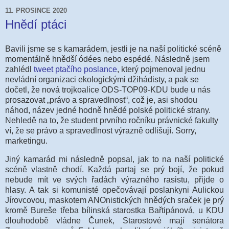
11. PROSINCE 2020
Hnědí ptáci
Bavili jsme se s kamarádem, jestli je na naší politické scéně
momentálně hnědší ódées nebo espédé. Následně jsem
zahlédl
tweet ptačího poslance
, který pojmenoval jednu
nevládní organizaci ekologickými džihádisty, a pak se
dočetl, že nová trojkoalice ODS-TOP09-KDU bude u nás
prosazovat „právo a spravedlnost“, což je, asi shodou
náhod, název jedné hodně hnědé polské politické strany.
Nehledě na to, že student prvního ročníku právnické fakulty
ví, že se právo a spravedlnost výrazně odlišují. Sorry,
marketingu.
Jiný kamarád mi následně popsal, jak to na naší politické
scéně vlastně chodí. Každá partaj se prý bojí, že pokud
nebude mít ve svých řadách výrazného rasistu, přijde o
hlasy. A tak si komunisté opečovávají poslankyni Aulickou
Jírovcovou, maskotem ANOnistických hnědých sraček je prý
kromě Bureše třeba bílinská starostka Bařtipánová, u KDU
dlouhodobě vládne Čunek, Starostové mají senátora