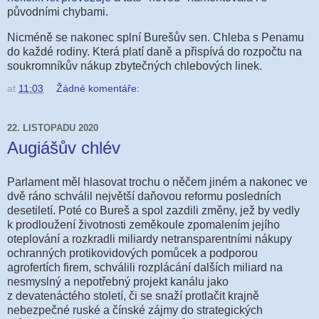
původními chybami.
Nicméně se nakonec splní Burešův sen. Chleba s Penamu
do každé rodiny. Která platí daně a přispívá do rozpočtu na
soukromníkův nákup zbytečných chlebových linek.
at
11:03
Žádné komentáře:
22. LISTOPADU 2020
Augiášův chlév
Parlament m
ěl hlasovat trochu o něčem jiném a nakonec ve
dvě ráno schválil největší daňovou reformu posledních
desetiletí. Poté co Bureš a spol zazdili změny, jež by vedly
k prodloužení životnosti zeměkoule zpomalením jejího
oteplování a rozkradli miliardy netransparentními nákupy
ochranných protikovidových pomůcek a podporou
agrofertích firem, schválili rozplácání dalších miliard na
nesmyslný a nepotřebný projekt kanálu jako
z devatenáctého století, či se snaží protlačit krajně
nebezpečné ruské a čínské zájmy do strategických