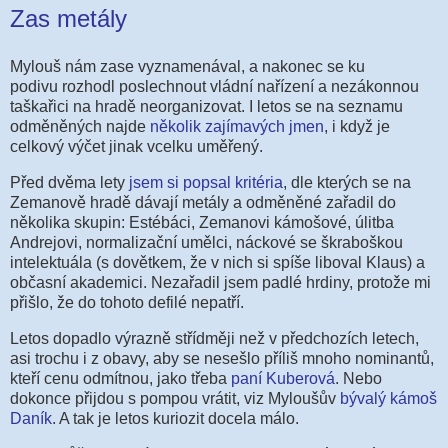
Zas metály
Mylouš nám zase vyznamenával, a nakonec se ku
podivu rozhodl poslechnout vládní nařízení a nezákonnou
taškařici na hradě neorganizovat. I letos se na seznamu
odměněných najde
několik zajímavých jmen
, i když je
celkový výčet jinak vcelku uměřený.
Před dvěma lety
jsem si popsal kritéria
, dle kterých se na
Zemanově hradě dávají metály a odměněné zařadil do
několika skupin: Estébáci, Zemanovi kámošové, úlitba
Andrejovi, normalizační umělci, náckové se škraboškou
intelektuála (s dovětkem, že v nich si spíše liboval Klaus) a
občasní akademici. Nezařadil jsem padlé hrdiny, protože mi
přišlo, že do tohoto defilé nepatří.
Letos dopadlo výrazně střídměji než v předchozích letech,
asi trochu i z obavy, aby se nesešlo příliš mnoho nominantů,
kteří cenu odmítnou, jako třeba
paní Kuberová
. Nebo
dokonce přijdou s pompou vrátit, viz Myloušův
bývalý kámoš
Daník
. A tak je letos kuriozit docela málo.