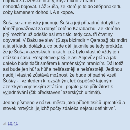
bojovat za azerské bratry, když nikdo z bratrů
nehodlá
bojovat
. Táž Šuša, ze které je to do Stěpanakertu
coby kamenem dohodil. A s kopce.
Šuša se arménsky jmenuje Šuši a její případné dobytí lze
téměř považovat za dobytí celého Karabachu. Ze kterého
prý mezitím už odešlo asi sto tisíc, tedy cca. tři čtvrtiny
obyvatel. V Baku se slaví (
Şuşa bizimdir = Qarabağ bizimdir)
a já si kladu dotázku, co bude dál, jakmile se tedy prokáže,
že je Šuša v azerských rukách, což bylo vlastně vždy jen
otázkou času. Respektive jaký je asi Alijevův plán a jak
daleko bude tlačit směrem k arménským hranicím. Dál totiž
asi bude jen hůř a hůř a nešťastněji a nešťastněji. Jedinou
nadějí vlastně zůstává možnost, že bude případné vzetí
Šuši/y - i vzhledem k rozsáhlým, leč úspěšně tajeným
azerským vojenským ztrátám - pojato jako příležitost k
vyjednávání (čti: představení azerských ultimát).
Jedno písmeno v názvu města jako příběh tisíců uprchlíků a
stovek mrtvých, jejichž počty zdaleka nejsou definitivní.
at
10:41