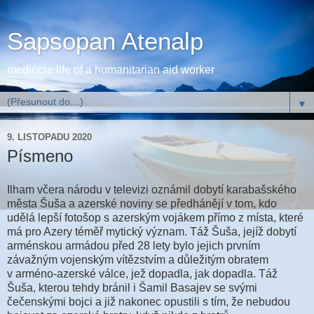
Sapsopan Atenalp
mediocre life of a humanitarian aid worker
▼
9. LISTOPADU 2020
Písmeno
Ilham včera n
árodu v televizi oznámil dobytí karabašského
města Šuša a azerské noviny se předhánějí v tom, kdo
udělá lepší fotošop s azerským vojákem přímo z místa, které
má pro Azery téměř mytický význam. Táž Šuša, jejíž dobytí
arménskou armádou před 28 lety bylo jejich prvním
závažným vojenským vítězstvím a důležitým obratem
v arméno-azerské válce, jež dopadla, jak dopadla. Táž
Šuša, kterou tehdy bránil i Šamil Basajev se svými
čečenskými bojci a již nakonec opustili s tím, že nebudou