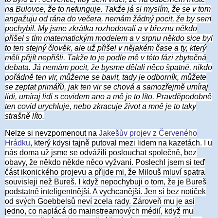
na Bulovce, že to nefunguje. Takže já si myslím, že se v tom
angažuju od rána do večera, nemám žádný pocit, že by sem
pochybil. My jsme zkrátka rozhodovali a v březnu někdo
přišel s tím matematickým modelem a v srpnu někdo sice byl
to ten stejný člověk, ale už přišel v nějakém čase a ty, který
měli přijít nepřišli. Takže to je podle mě v této fázi zbytečná
debata. Já nemám pocit, že bysme dělali něco špatně, nikdo
pořádně ten vir, můžeme se bavit, tady je odborník, můžete
se zeptat primářů, jak ten vir se chová a samozřejmě umíraj
lidi, umíraj lidi s covidem ano a mě je to líto. Pravděpodobně
ten covid urychluje, nebo zkracuje život a mně je to taky
strašně líto.
Nelze si nevzpomenout na
Jakešův projev z Červeného
Hrádku
, který kdysi tajně putoval mezi lidem na kazetách. I u
nás doma už jsme se odvážili poslouchat společně, bez
obavy, že někdo někde něco vyžvaní. Poslechl jsem si teď
část ikonického projevu a přijde mi, že Milouš mluví spatra
souvisleji než Bureš. I když nepochybuji o tom, že je Bureš
podstatně inteligentnější. A vychcanější. Jen si bez notiček
od svých Goebbelsů neví zcela rady. Zároveň mu je asi
jedno, co naplácá do mainstreamových médií, když mu