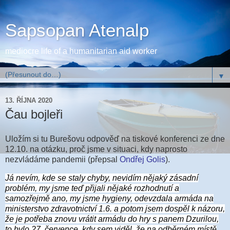
Sapsopan Atenalp
mediocre life of a humanitarian aid worker
▼
13. ŘÍJNA 2020
Čau bojleři
Uložím si tu Burešovu odpověď na tiskové konferenci ze dne
12.10. na otázku, proč jsme v situaci, kdy naprosto
nezvládáme pandemii (přepsal
Ondřej Golis
).
Já nevím, kde se staly chyby, nevidím nějaký zásadní
problém, my jsme teď přijali nějaké rozhodnutí a
samozřejmě ano, my jsme hygieny, odevzdala armáda na
ministerstvo zdravotnictví 1.6. a potom jsem dospěl k názoru,
že je potřeba znovu vrátit armádu do hry s panem Dzurilou,
to bylo 27. července, kdy sem viděl, že na odběrném místě