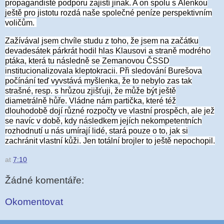
propagandisté podporu zajistí jinak. A on spolu s Alenkou
ještě pro jistotu rozdá naše společné peníze perspektivním
voličům.
Zažívával jsem chvíle studu z toho, že jsem na začátku
devadesátek párkrát hodil hlas Klausovi a straně modrého
ptáka, která tu následně se Zemanovou ČSSD
institucionalizovala kleptokracii. Při sledování Burešova
počínání teď vyvstává myšlenka, že to nebylo zas tak
strašné, resp. s hrůzou zjišťuji, že může být ještě
diametrálně hůře. Vládne nám partička, které též
dlouhodobě dojí různé rozpočty ve vlastní prospěch, ale jež
se navíc v době, kdy následkem jejích nekompetentních
rozhodnutí u nás umírají lidé, stará pouze o to, jak si
zachránit vlastní kůži. Jen totální brojler to ještě nepochopil.
at
7:10
Žádné komentáře:
Okomentovat