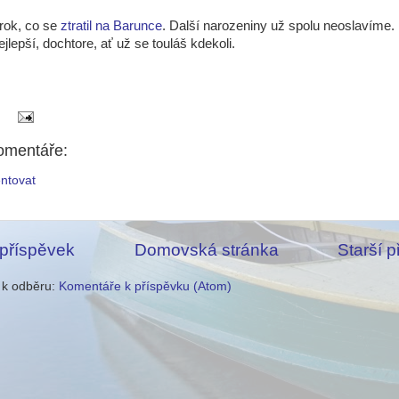
 rok, co se
ztratil na Barunce
. Další narozeniny už spolu neoslavíme. 
jlepší, dochtore, ať už se touláš kdekoli.
omentáře:
ntovat
 příspěvek
Domovská stránka
Starší 
e k odběru:
Komentáře k příspěvku (Atom)