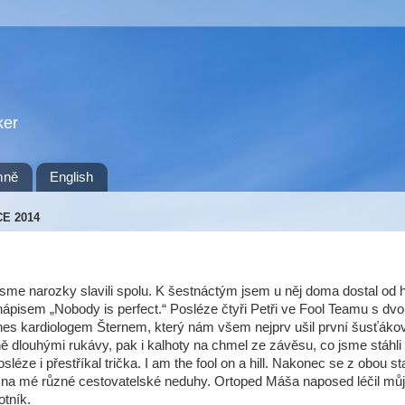
ker
mně
English
CE 2014
sme narozky slavili spolu. K šestnáctým jsem u něj doma dostal od 
nápisem „Nobody is perfect.“ Posléze čtyři Petři ve Fool Teamu s dv
nes kardiologem Šternem, který nám všem nejprv ušil první šusťáko
ně dlouhými rukávy, pak i kalhoty na chmel ze závěsu, co jsme stáhl
osléze i přestříkal trička. I am the fool on a hill. Nakonec se z obou st
 na mé různé cestovatelské neduhy. Ortoped Máša naposed léčil můj
tník.