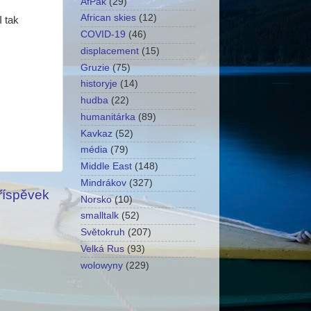
AfPak
(29)
African skies
(12)
I tak
COVID-19
(46)
displacement
(15)
Gruzie
(75)
historyje
(14)
hudba
(22)
humanitárka
(89)
Kavkaz
(52)
média
(79)
Middle East
(148)
Mindrákov
(327)
příspěvek
Norsko
(10)
smalltalk
(52)
Světokruh
(207)
Velká Rus
(93)
wolowyny
(229)