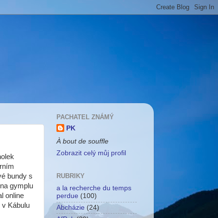
PACHATEL ZNÁMÝ
PK
À bout de souffle
Zobrazit celý můj profil
holek
orním
vé bundy s
RUBRIKY
i na gymplu
a la recherche du temps
al online
perdue
(100)
 v Kábulu
Abcházie
(24)