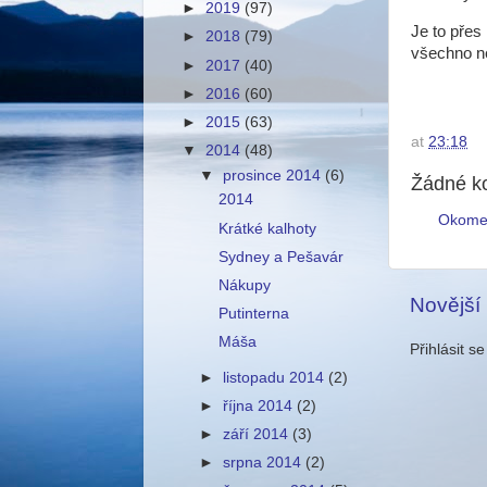
►
2019
(97)
Je to přes
►
2018
(79)
všechno ne
►
2017
(40)
►
2016
(60)
►
2015
(63)
at
23:18
▼
2014
(48)
▼
prosince 2014
(6)
Žádné k
2014
Okome
Krátké kalhoty
Sydney a Pešavár
Nákupy
Novější
Putinterna
Máša
Přihlásit s
►
listopadu 2014
(2)
►
října 2014
(2)
►
září 2014
(3)
►
srpna 2014
(2)