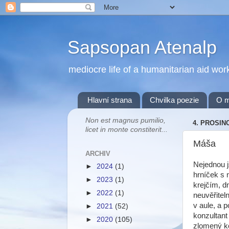
Sapsopan Atenalp
mediocre life of a humanitarian aid wor
Hlavní strana
Chvilka poezie
O 
Non est magnus pumilio,
4. PROSIN
licet in monte constiterit...
Máša
ARCHIV
Nejednou j
►
2024
(1)
hrníček s 
►
2023
(1)
krejčím, d
►
2022
(1)
neuvěřitel
v aule, a p
►
2021
(52)
konzultant
►
2020
(105)
zlomený ko