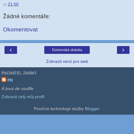
at
21:50
Žádné komentáře:
Okomentovat
‹
›
Domovská stránka
Zobrazit verzi pro web
PACHATEL ZNÁMÝ
PK
À bout de souffle
Zobrazit celý můj profil
Používá technologii služby
Blogger
.