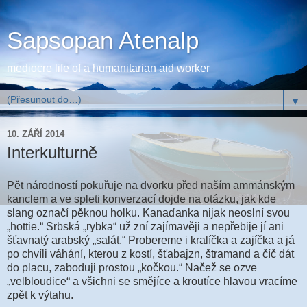
Sapsopan Atenalp
mediocre life of a humanitarian aid worker
▼
10. ZÁŘÍ 2014
Interkulturně
Pět národností pokuřuje na dvorku před naším ammánským
kanclem a ve spleti konverzací dojde na otázku, jak kde
slang označí pěknou holku. Kanaďanka nijak neoslní svou
„hottie.“ Srbská „rybka“ už zní zajímavěji a nepřebije jí ani
šťavnatý arabský „salát.“ Probereme i kralíčka a zajíčka a já
po chvíli váhání, kterou z kostí, šťabajzn, štramand a číč dát
do placu, zaboduji prostou „kočkou.“ Načež se ozve
„velbloudice“ a všichni se smějíce a kroutíce hlavou vracíme
zpět k výtahu.