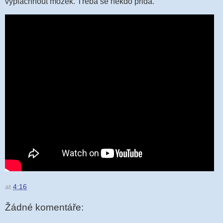
vypláchnout mozek. Třeba se někdo přidá.
at
4:16
Žádné komentáře: