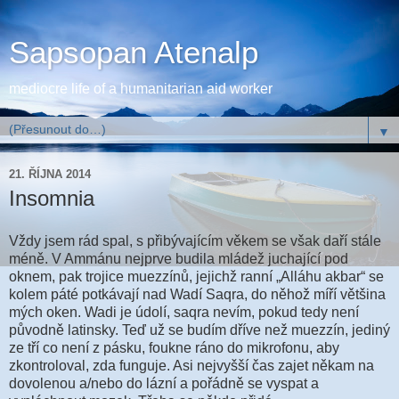
Sapsopan Atenalp
mediocre life of a humanitarian aid worker
▼
21. ŘÍJNA 2014
Insomnia
Vždy jsem rád spal, s přibývajícím věkem se však daří stále
méně. V Ammánu nejprve budila mládež juchající pod
oknem, pak trojice muezzínů, jejichž ranní „Alláhu akbar“ se
kolem páté potkávají nad Wadí Saqra, do něhož míří většina
mých oken. Wadi je údolí, saqra nevím, pokud tedy není
původně latinsky. Teď už se budím dříve než muezzín, jediný
ze tří co není z pásku, foukne ráno do mikrofonu, aby
zkontroloval, zda funguje. Asi nejvyšší čas zajet někam na
dovolenou a/nebo do lázní a pořádně se vyspat a