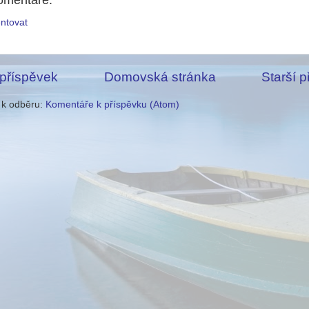
ntovat
 příspěvek
Domovská stránka
Starší 
e k odběru:
Komentáře k příspěvku (Atom)