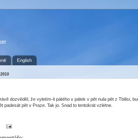
ker
mně
English
 2010
ávě dozvěděl, že vyletím-li pátého v pátek v pět nula pět z Tbilisi, b
ět padesát pět v Praze. Tak jo. Snad to tentokrát vzlétne.
omentáře: