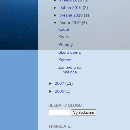
►
května 2010
(3)
►
dubna 2010
(2)
►
března 2010
(1)
▼
února 2010
(6)
Kábul
Koule
Příměry
Skoro doma
Kamaz
Zanovo a na
mýtince
►
2007
(11)
►
2006
(1)
HLEDAT V BLOGU
TRANSLATE