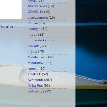
AfPak
(29)
African skies
(12)
COVID-19
(46)
displacement
(15)
Gruzie
(75)
příspěvek
historyje
(14)
hudba
(22)
humanitárka
(89)
Kavkaz
(52)
média
(79)
Middle East
(148)
Mindrákov
(327)
Norsko
(10)
smalltalk
(52)
Světokruh
(207)
Velká Rus
(93)
wolowyny
(229)