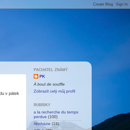
PACHATEL ZNÁMÝ
PK
À bout de souffle
Zobrazit celý můj profil
udu v pátek
RUBRIKY
a la recherche du temps
perdue
(100)
Abcházie
(24)