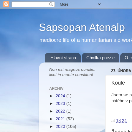
Sapsopan Atenalp
mediocre life of a humanitarian aid wor
Hlavní strana
Chvilka poezie
O 
Non est magnus pumilio,
23. ÚNORA
licet in monte constiterit...
Koule
ARCHIV
Jsem se pr
►
2024
(1)
pátého v p
►
2023
(1)
►
2022
(1)
►
2021
(52)
at
18:24
►
2020
(105)
Žádné k