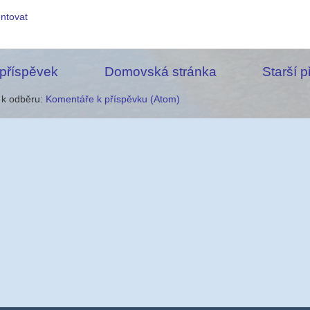
ntovat
 příspěvek
Domovská stránka
Starší 
e k odběru:
Komentáře k příspěvku (Atom)