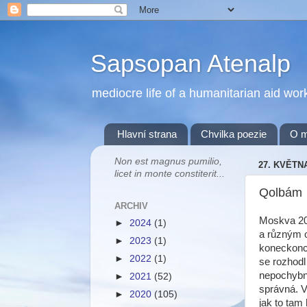
Sapsopan Atenalp
mediocre life of a humanitarian aid wor
Hlavní strana
Chvilka poezie
O 
Non est magnus pumilio,
27. KVĚTN
licet in monte constiterit...
Qolbám
ARCHIV
Moskva 200
►
2024
(1)
a různým o
►
2023
(1)
koneckonců
►
2022
(1)
se rozhodl
nepochybné
►
2021
(52)
správná. V
►
2020
(105)
jak to tam