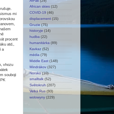
AfPak
(29)
African skies
(12)
rušuje.
COVID-19
(46)
asismus mi
displacement
(15)
obrovskou
uranovem,
Gruzie
(75)
 našem
historyje
(14)
lně
hudba
(22)
sát procent
humanitárka
(89)
áku atd.,
Kavkaz
(52)
í a
média
(79)
Middle East
(148)
m, vhozu
Mindrákov
(327)
pátek
Norsko
(10)
ém souboji
smalltalk
(52)
e PK
Světokruh
(207)
Velká Rus
(93)
wolowyny
(229)