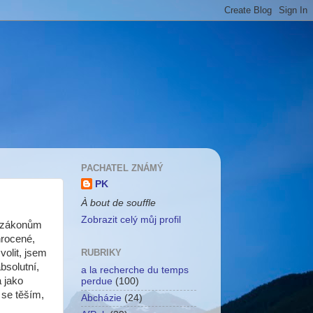
PACHATEL ZNÁMÝ
PK
À bout de souffle
Zobrazit celý můj profil
m zákonům
hrocené,
volit, jsem
RUBRIKY
bsolutní,
a la recherche du temps
 jako
perdue
(100)
 se těším,
Abcházie
(24)