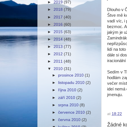
►
2019
(97)
Dlouho v Č
►
2018
(79)
Štve mě ko
►
2017
(40)
vadí víc, 
►
2016
(60)
bezmoc. A
►
2015
(63)
jakým je u
Zamindráko
►
2014
(48)
nepřizpůso
►
2013
(77)
lidí na to
►
2012
(71)
dále si do
iracionální
►
2011
(48)
▼
2010
(31)
Sedím v Tb
►
prosince 2010
(1)
hodlám zap
►
listopadu 2010
(2)
večer míst
ideí nemá 
►
října 2010
(2)
jmenuju.
►
září 2010
(2)
►
srpna 2010
(8)
►
července 2010
(2)
at
18:22
►
června 2010
(2)
Žádné k