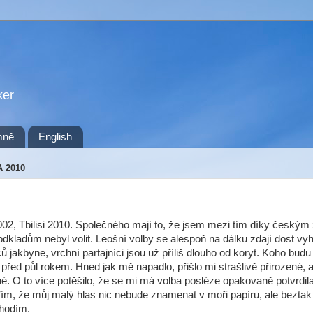
ker
mně
English
A 2010
2, Tbilisi 2010. Společného mají to, že jsem mezi tím díky český
dkladům nebyl volit. Leošní volby se alespoň na dálku zdají dost vy
 jakbyne, vrchní partajníci jsou už příliš dlouho od koryt. Koho budu 
 před půl rokem. Hned jak mě napadlo, přišlo mi strašlivě přirozené, a
. O to více potěšilo, že se mi má volba posléze opakovaně potvrdila
ím, že můj malý hlas nic nebude znamenat v moři papíru, ale beztak
 hodím.