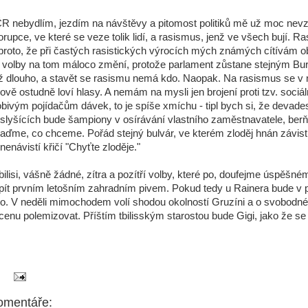
R nebydlím, jezdím na návštěvy a pitomost politiků mě už moc nevz
rupce, ve které se veze tolik lidí, a rasismus, jenž ve všech bují. R
i proto, že při častých rasistických výrocích mých známých cítívám 
 volby na tom máloco změní, protože parlament zůstane stejným B
ž dlouho, a stavět se rasismu nemá kdo. Naopak. Na rasismus se v
vě ostudně loví hlasy. A nemám na mysli jen brojení proti tzv. sociá
bivým pojídačům dávek, to je spíše xmíchu - tipl bych si, že devade
to slyšících bude šampiony v osírávání vlastního zaměstnavatele, berň
saďme, co chceme. Pořád stejný bulvár, ve kterém zloděj hnán závist
 nenávistí křičí "Chyťte zloděje."
ilisi, vášně žádné, zítra a pozítří volby, které po, doufejme úspěšné
ít prvním letošním zahradním pivem. Pokud tedy u Rainera bude v 
o. V neděli mimochodem volí shodou okolností Gruzíni a o svobodn
cenu polemizovat. Příštím tbilisským starostou bude Gigi, jako že s
omentáře: