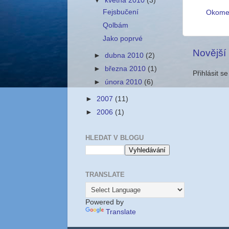
▼
května 2010
(3)
Fejsbučení
Okome
Qolbám
Jako poprvé
Novější
►
dubna 2010
(2)
►
března 2010
(1)
Přihlásit s
►
února 2010
(6)
►
2007
(11)
►
2006
(1)
HLEDAT V BLOGU
TRANSLATE
Powered by
Translate