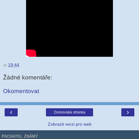
at
19:44
Žádné komentáře:
Okomentovat
‹
›
Domovská stránka
Zobrazit verzi pro web
PACHATEL ZNÁMÝ