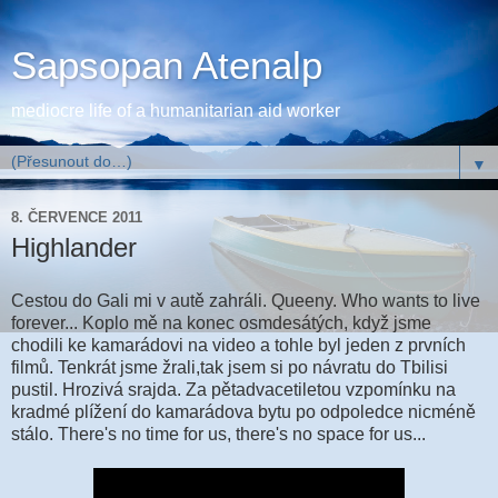
Sapsopan Atenalp
mediocre life of a humanitarian aid worker
▼
8. ČERVENCE 2011
Highlander
Cestou do Gali mi v autě zahráli. Queeny. Who wants to live
forever... Koplo mě na konec osmdesátých, když jsme
chodili ke kamarádovi na video a tohle byl jeden z prvních
filmů. Tenkrát jsme žrali,tak jsem si po návratu do Tbilisi
pustil. Hrozivá srajda. Za pětadvacetiletou vzpomínku na
kradmé plížení do kamarádova bytu po odpoledce nicméně
stálo. There's no time for us, there's no space for us...