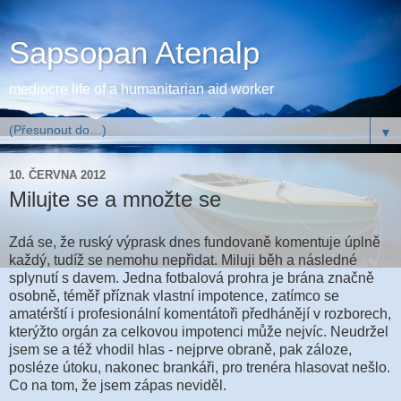
Sapsopan Atenalp
mediocre life of a humanitarian aid worker
▼
10. ČERVNA 2012
Milujte se a množte se
Zdá se, že ruský výprask dnes fundovaně komentuje úplně
každý, tudíž se nemohu nepřidat. Miluji běh a následné
splynutí s davem. Jedna fotbalová prohra je brána značně
osobně, téměř příznak vlastní impotence, zatímco se
amatérští i profesionální komentátoři předhánějí v rozborech,
kterýžto orgán za celkovou impotenci může nejvíc. Neudržel
jsem se a též vhodil hlas - nejprve obraně, pak záloze,
posléze útoku, nakonec brankáři, pro trenéra hlasovat nešlo.
Co na tom, že jsem zápas neviděl.