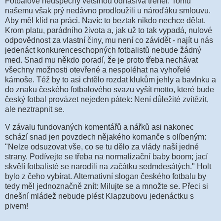
Fotbalové neúspěchy většinou odnášívá trenér. Tomu
našemu však prý nedávno prodloužili u nároďáku smlouvu.
Aby měl klid na práci. Navíc to beztak nikdo nechce dělat.
Krom platu, parádního života a, jak už to tak vypadá, nulové
odpovědnost za vlastní činy, mu není co závidět - najít u nás
jedenáct konkurenceschopných fotbalistů nebude žádný
med. Snad mu někdo poradí, že je proto třeba nechávat
všechny možnosti otevřené a nespoléhat na vyhořelé
kámoše. Též by to asi chtělo rozdat klukům jehly a bavlnku a
do znaku českého fotbalového svazu vyšít motto, které bude
český fotbal provázet nejeden pátek: Není důležité zvítězit,
ale neztrapnit se.
V závalu fundovaných komentářů a nářků asi nakonec
schází snad jen povzdech nějakého komanče s olíbeným:
"Nelze odsuzovat vše, co se tu dělo za vlády naší jedné
strany. Podívejte se třeba na normalizační baby boom; jací
skvělí fotbalisté se narodili na začátku sedmdesátých." Holt
bylo z čeho vybírat. Alternativní slogan českého fotbalu by
tedy měl jednoznačně znít: Milujte se a množte se. Přeci si
dnešní mládež nebude plést Klapzubovu jedenáctku s
pivem!