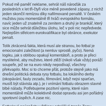
Pokud mě paměť neklame, sehrál náš nároďák za
posledních x let tři-čtyři více méně povedené zápasy, z nichž
jeden skončil remízou díky nafilmované penaltě. V českém
mužstvu jsou momentálně tři hráči evropského formátu,
navíc jeden už znatelně za zenitem a druhý je brankář, který
sice může sehrát důležitou úlohu, leč v poli nic nepředvede.
Nejlepším střelcem eurokvalifikace byl obránce, exekutor
penalt.
Tolik zkrácená fakta, která musí ale stranou, bo fotbal je
emocionalni zaležitost (a nemluv sprostě, pyčo). Nemá
logiku, jak s oblibou opakují komentátoři, a proto je přeci
myslitelné, aby mužstvo, které ztěží (nikoli však vždy) poráží
soupeře, jež se na euro nikdy nepodívají, všechny
překvapilo. Moc si to chceme přát, protože stejně jako má
dnešní politická debata rysy fotbalu, ba lokálního derby
(okopávání, fauly zezadu, filmování, když nejsi sparťan,
musíš být slávista atp.), je i vnímání fotbalu obrazem slavné
blbé nálady. Potřebujeme pozitvní vjemy, které nám
momentálně může kolektivně dodat opravdu asi jen pořádný
sportovní úspěch. A zase nic.