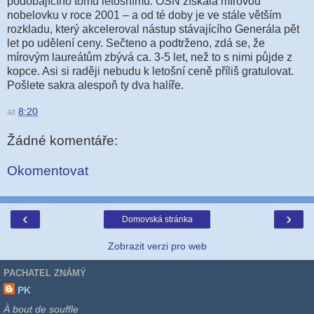
podobajícího tomu letošnímu. OSN získala mírovou
nobelovku v roce 2001 – a od té doby je ve stále větším
rozkladu, který akceleroval nástup stávajícího Generála pět
let po udělení ceny. Sečteno a podtrženo, zdá se, že
mírovým laureátům zbývá ca. 3-5 let, než to s nimi půjde z
kopce. Asi si raději nebudu k letošní ceně příliš gratulovat.
Pošlete sakra alespoň ty dva halíře.
at
8:20
Žádné komentáře:
Okomentovat
‹
›
Domovská stránka
Zobrazit verzi pro web
PACHATEL ZNÁMÝ
PK
À bout de souffle