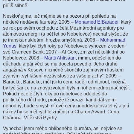
příliš slibně.
Neskloňujme, leč mějme se na pozoru při pohledu na
některé nedávné laureáty. 2005 –
Mohamed ElBaradei
, který
se rok po svém odchodu z čela Mezinárodní agentury pro
atomovou energii (a pět let po Nobelovce) nechal slyšet, že
je iránská nukleární hrozba smyšlená. 2006 –
Muhammad
Yunus
, který byl čtyři roky po Nobelovce vyhozen z vedení
své Grameen Bank. 2007 – Al Gore, zmizel několik dní po
Nobelovce. 2008 –
Martti Ahtisaari
, mmm, odešel jen do
důchodu a pár věcí se mu docela povedlo. Jeho druhé
angažmá v Kosovu nicméně skončilo zajímavým fiaskem
zvaným „vyhlášení nezávislosti za vaše prachy“. 2009 –
Baracku, Baracku, měl jsi tu cenu raději odmítnout, možná
by tvé šance na znovuzvolení byly mnohem jednoznačnější.
Pokud necelé čtyři roky po nobelovce odejdeš do
politického důchodu, protože tě porazil kandidát velmi
nehodný, bude smysl mírové ceny neoddiskutovatelný a její
název by se měl rychle změnit na Charon Award. Cena
Chárona. Vítězství Pyrrhy.
Vynechal jsem mého oblíbeného laureáta, asi nejvíce se