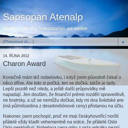
Sapsopan Atenalp
mediocre life of a humanitarian aid worker
▼
14. ŘÍJNA 2012
Charon Award
Konečně mám též nobelovku, i když jsem původně čekal o
něco dříve. Ale kdo si počká, ten se dočká, takže je tady.
Lepší pozdě než nikdy, a ještě další průpovídky mě
napadají. Jen doufám, že finanční prémii rozdělí spravedlivě,
ne bratrsky, a už se nemůžu dočkat, kdy mi dva švédské øre
(má půlmiliardina z desetimiliónové ceny) přistanou na účtu.
Nakonec jsem pochopil, proč mi moji českyhovořící norští
přátelé vždy kladli vehementně na srdce, že přátelé Oslo
Oslo neskloňují. Nobelova cena míru z osla vskutku nezní