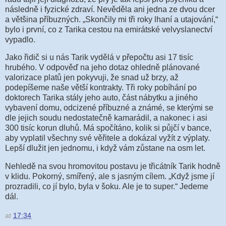
následně i fyzické zdraví. Nevěděla ani jedna ze dvou dcer
a většina příbuzných. „Skončily mi tři roky lhaní a utajování,“
bylo i první, co z Tarika cestou na emirátské velvyslanectví
vypadlo.
Jako řidič si u nás Tarik vydělá v přepočtu asi 17 tisíc
hrubého. V odpověď na jeho dotaz ohledně plánované
valorizace platů jen pokyvuji, že snad už brzy, až
podepíšeme naše větší kontrakty. Tři roky pobíhání po
doktorech Tarika stály jeho auto, část nábytku a jiného
vybavení domu, odcizené příbuzné a známé, se kterými se
dle jejich soudu nedostatečně kamarádil, a nakonec i asi
300 tisíc korun dluhů. Má spočítáno, kolik si půjčí v bance,
aby vyplatil všechny své věřitele a dokázal vyžít z výplaty.
Lepší dlužit jen jednomu, i když vám zůstane na osm let.
Nehledě na svou hromovitou postavu je třicátník Tarik hodně
v klidu. Pokorný, smířený, ale s jasným cílem. „Když jsme jí
prozradili, co jí bylo, byla v šoku. Ale je to super.“ Jedeme
dál.
at
17:34