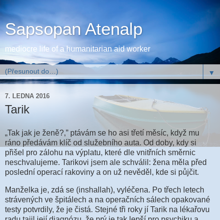
Sapsopan Atenalp
mediocre life of a humanitarian aid worker
▼
7. LEDNA 2016
Tarik
„Tak jak je ženě?,” ptávám se ho asi třetí měsíc, když mu
ráno předávám klíč od služebního auta. Od doby, kdy si
přišel pro zálohu na výplatu, které dle vnitřních směrnic
neschvalujeme. Tarikovi jsem ale schválil: žena měla před
poslední operací rakoviny a on už nevěděl, kde si půjčit.
Manželka je, zdá se (inshallah), vyléčena. Po třech letech
strávených ve špitálech a na operačních sálech opakované
testy potvrdily, že je čistá. Stejné tři roky jí Tarik na lékařovu
radu tajil její diagnózu, že prý je tak lepší pro psychiku a