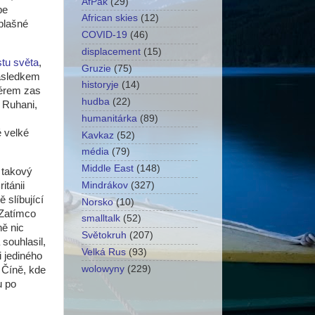
AfPak
(29)
be
African skies
(12)
plašné
COVID-19
(46)
displacement
(15)
stu světa
,
Gruzie
(75)
Následkem
historyje
(14)
iérem zas
hudba
(22)
, Ruhani,
humanitárka
(89)
é velké
Kavkaz
(52)
média
(79)
Middle East
(148)
k takový
itánii
Mindrákov
(327)
 slíbující
Norsko
(10)
 Zatímco
smalltalk
(52)
ně nic
Světokruh
(207)
souhlasil,
Velká Rus
(93)
i jediného
wolowyny
(229)
v Číně, kde
u po