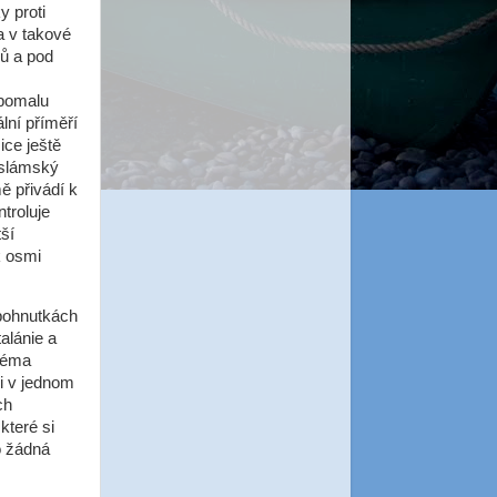
y proti
a v takové
hů a pod
 pomalu
lní příměří
ice ještě
 Islámský
ě přivádí k
troluje
ší
k osmi
 pohnutkách
alánie a
 téma
ni v jednom
ch
které si
o žádná