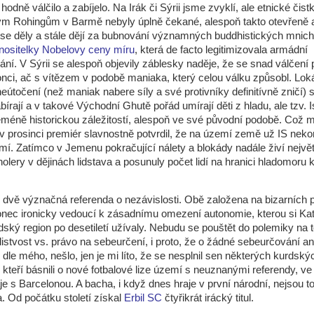
hodně válčilo a zabíjelo. Na Irák či Sýrii jsme zvyklí, ale etnické čistk
m Rohingům v Barmě nebyly úplně čekané, alespoň takto otevřeně 
 se děly a stále dějí za bubnování významných buddhistických mnic
nositelky Nobelovy ceny míru
, která de facto legitimizovala armádní
ní. V Sýrii se alespoň objevily záblesky naděje, že se snad válčení
nci, ač s vítězem v podobě maniaka, který celou válku způsobl. Loká
neútočení (než maniak nabere síly a své protivníky definitívně zničí) s
bírají a v takové Východní Ghutě pořád umírají děti z hladu, ale tzv.
ceméně historickou záležitostí, alespoň ve své původní podobě. Což m
 v prosinci premiér slavnostně potvrdil, že na území země už IS nekon
í. Zatímco v Jemenu pokračující nálety a blokády nadále živí největ
holery v dějinách lidstava a posunuly počet lidí na hranici hladomoru 
i dvě význačná referenda o nezávislosti. Obě založena na bizarních
nec ironicky vedoucí k zásadnímu omezení autonomie, kterou si Kat
dský region po desetiletí užívaly. Nebudu se pouštět do polemiky na
istvost vs. právo na sebeurčení, i proto, že o žádné sebeurčování a
, dle mého, nešlo, jen je mi líto, že se nesplnil sen některých kurdský
kteří básnili o nové fotbalové lize území s neuznanými referendy, ve 
aje s Barcelonou. A bacha, i když dnes hraje v první národní, nejsou t
. Od počátku století získal
Erbil SC
čtyřikrát irácký titul.