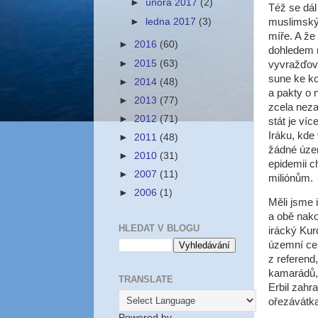
►
února 2017
(2)
Též se dál 
►
ledna 2017
(3)
muslimský
míře. A že
►
2016
(60)
dohledem
►
2015
(63)
vyvražďová
sune ke ko
►
2014
(48)
a pakty o 
►
2013
(77)
zcela neza
►
2012
(71)
stát je ví
Iráku, kde
►
2011
(48)
žádné územ
►
2010
(31)
epidemii c
►
2007
(11)
miliónům.
►
2006
(1)
Měli jsme 
a obě nako
HLEDAT V BLOGU
irácký Kur
územní cel
z referend
kamarádů, 
TRANSLATE
Erbil zahr
ořezávátka
Powered by