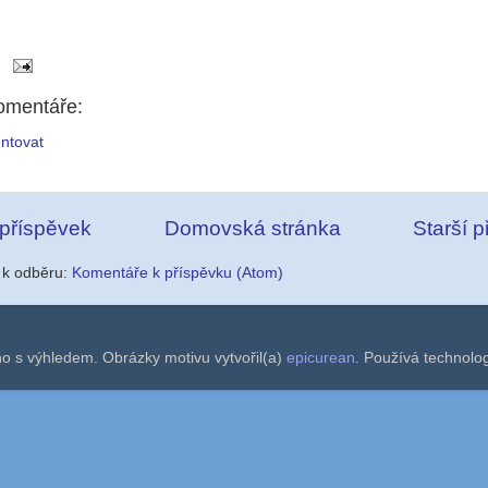
omentáře:
ntovat
 příspěvek
Domovská stránka
Starší 
e k odběru:
Komentáře k příspěvku (Atom)
no s výhledem. Obrázky motivu vytvořil(a)
epicurean
. Používá technolog