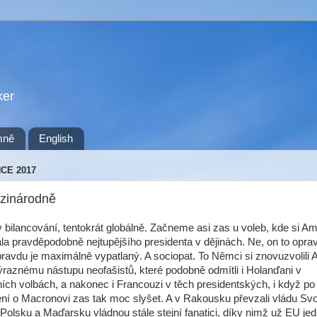
ker
mně
English
NCE 2017
zinárodně
v bilancování, tentokrát globálně. Začneme asi zas u voleb, kde si A
la pravděpodobně nejtupějšího presidenta v dějinách. Ne, on to opra
pravdu je maximálně vypatlaný. A sociopat. To Němci si znovuzvolili 
ýraznému nástupu neofašistů, které podobně odmítli i Holanďani v
ích volbách, a nakonec i Francouzi v těch presidentských, i když p
ní o Macronovi zas tak moc slyšet. A v Rakousku převzali vládu Sv
Polsku a Maďarsku vládnou stále stejní fanatici, díky nimž už EU je