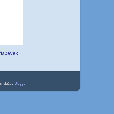
příspěvek
ii služby
Blogger
.