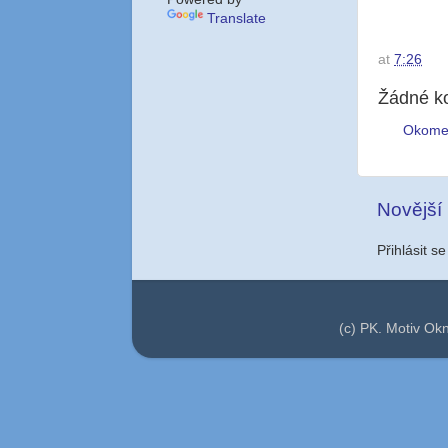
Translate
at
7:26
Žádné k
Okome
Novější
Přihlásit s
(c) PK. Motiv Ok