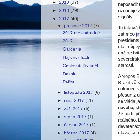
►
2019
(97)
neposadit 
označuje z
►
2018
(79)
signály.
▼
2017
(40)
▼
prosince 2017
(7)
To taková 
2017 mezinárodně
zatímco
ji
presidents
2017
stal můj b
Gardenia
což se br
Hajlendr hadr
severoirsk
starosti.
Cestovatelův úděl
Dokola
Apropos Br
Pařba
Brexit vůb
nakonec stá
►
listopadu 2017
(6)
přesun z u
►
října 2017
(11)
se vláda ja
nového, st
►
září 2017
(5)
že bude př
►
srpna 2017
(1)
reálného, 
►
června 2017
(1)
devatenáct
stávajícím
►
března 2017
(4)