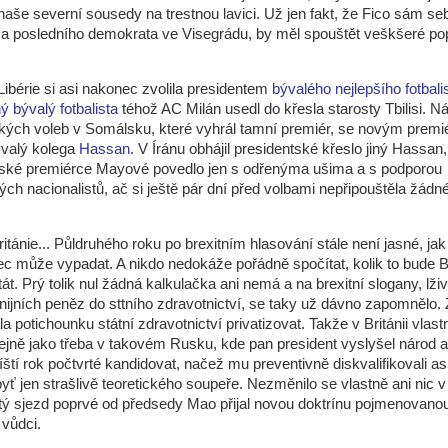
naše severní sousedy na trestnou lavici. Už jen fakt, že Fico sám se
a posledního demokrata ve Visegrádu, by měl spouštět veškšeré po
Libérie si asi nakonec zvolila presidentem
bývalého nejlepšího fotbali
ný bývalý fotbalista
téhož AC Milán usedl do křesla starosty Tbilisi. 
kých voleb v Somálsku, které vyhrál tamní premiér, se novým prem
ývalý kolega
Hassan
. V Íránu obhájil presidentské křeslo jiný Hassan
itské premiérce Mayové povedlo jen s odřenýma ušima a s podporou
ých nacionalistů, ač si ještě pár dní před volbami nepřipouštěla žádn
itánie... Půldruhého roku po brexitním hlasování stále není jasné, ja
ec může vypadat. A nikdo nedokáže pořádně spočítat, kolik to bude Br
t. Prý tolik nul žádná kalkulačka ani nemá a na brexitní slogany, lživě
nijních peněz do sttního zdravotnictví, se taky už dávno zapomnělo.
la potichounku státní zdravotnictví privatizovat. Takže v Británii vlast
ejně jako třeba v takovém Rusku, kde pan president vyslyšel národ a 
íští rok počtvrté kandidovat, načež mu preventivně diskvalifikovali as
byť jen strašlivě teoretického soupeře. Nezměnilo se vlastně ani nic 
ý sjezd poprvé od předsedy Mao přijal novou doktrínu pojmenovano
 vůdci.