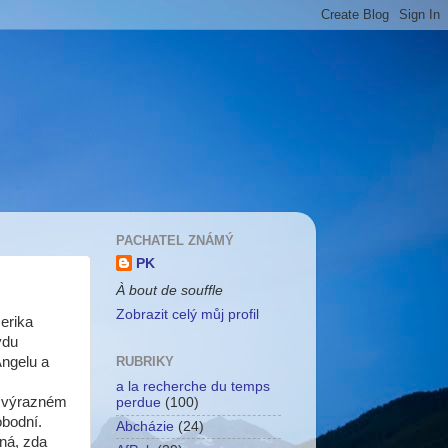
PACHATEL ZNÁMÝ
PK
À bout de souffle
Zobrazit celý můj profil
merika
vdu
Angelu a
RUBRIKY
a la recherche du temps
o výrazném
perdue
(100)
obodní.
Abcházie
(24)
dná, zda