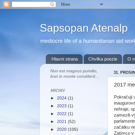
Sapsopan Atenalp
mediocre life of a humanitarian aid wor
Hlavní strana
Chvilka poezie
O 
Non est magnus pumilio,
31. PROSI
licet in monte constiterit...
2017 me
ARCHIV
Pokračuji 
►
2024
(1)
inaugurova
►
2023
(1)
nehraje, o
►
2022
(1)
zamezili v
parlamentn
►
2021
(52)
začátku ne
►
2020
(105)
Zatímco v 