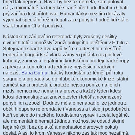
hned tak neprošla. Navíc by beztak neměla, kam putovat
dál, a minimálně na turecké straně přechodu Ibrahim Chalil
prý začíná dost přituhovat. Humanitárky mezitím dokázaly
vyjednat speciální režim legalizace pobytu, hodně lidí stále
však Ibrahim Chalil používá.
Následkem zářijového referenda byly zrušeny desítky
civilních letů a množství zboží putujícího letištěmi v Erbilu a
Sulejmanii spadl z dvouapůltisíce na deset tun měsíčně.
Federální bagdádská vláda zároveň přitáhla rozpočtové
kohouty, zamezila legálnímu kurdskému prodeji irácké ropy
a převzala kontrolu nad jedním z největších iráckých
nalezišť
Baba Gurgur
. Irácký Kurdistán už téměř půl roku
stagnuje a propadá se do hluboké ekonomické krize, státní
zaměstnanci protestují, protože nejsou peníze na jejich
mzdy, nemocnice nemají na provoz a každý týden kdesi
kdosi demonstruje za znovuotevření letišť a neomezený
pohyb lidí a zboží. Dodnes mě ale nenapadlo, že jednou z
obětí hloupého referenda je i Vanessa a tisíce jí podobných,
kteří se sice do iráckého Kurdistánu vypravili zcela legálně,
ale momentálně nemají žádnou možnost se odsud stejně
legálně (čti: bez úplatků a mnohastodolarových pokut)
dostat. A asi to krom Vanessy nikoho zas tak moc nezajímá.