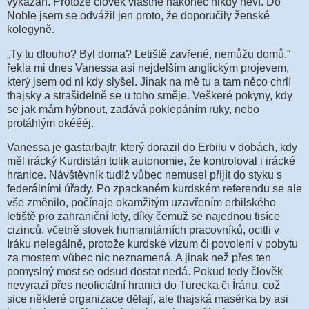
vykázán. Protože člověk vlastně nakonec nikdy neví. Do
Noble jsem se odvážil jen proto, že doporučily ženské
kolegyně.
„Ty tu dlouho? Byl doma? Letiště zavřené, nemůžu domů,“
řekla mi dnes Vanessa asi nejdelším anglickým projevem,
který jsem od ní kdy slyšel. Jinak na mě tu a tam něco chrlí
thajsky a strašidelně se u toho směje. Veškeré pokyny, kdy
se jak mám hýbnout, zadává poklepáním ruky, nebo
protáhlým okéééj.
Vanessa je gastarbajtr, který dorazil do Erbilu v dobách, kdy
měl irácký Kurdistán tolik autonomie, že kontroloval i irácké
hranice. Návštěvník tudíž vůbec nemusel přijít do styku s
federálními úřady. Po zpackaném kurdském referendu se ale
vše změnilo, počínaje okamžitým uzavřením erbilského
letiště pro zahraniční lety, díky čemuž se najednou tisíce
cizinců, včetně stovek humanitárních pracovníků, ocitli v
Iráku nelegálně, protože kurdské vízum či povolení v pobytu
za mostem vůbec nic neznamená. A jinak než přes ten
pomyslný most se odsud dostat nedá. Pokud tedy člověk
nevyrazí přes neoficiální hranici do Turecka či Íránu, což
sice některé organizace dělají, ale thajská masérka by asi