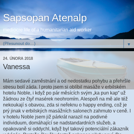
Sapsopan Atenalp
mediocre life of a humanitarian aid worker
▼
24. ÚNORA 2018
Vanessa
Mám sedavé zaměstnání a od nedostatku pohybu a přehršle
stresu bolí záda. I proto jsem si oblíbil masáže v erbilském
hotelu Noble, i když po pár měsících svým „ka pun kap“ už
žádnou ze čtyř masérek neohromím. Alespoň na mě ale též
nekoukají s obavou, zda si neřeknu o happy ending, což je
prý jinak v erbilských masážních salonech zahrnuto v ceně. I
v hotelu Noble jsem již párkrát narazil na podivné
individuum, domáhající se nadstandardních služeb, a
opakovaně si oddychl, když byl takový potenciální zákazník