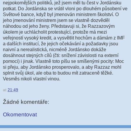
nejpokornějších politiků, jež jsem měl tu čest v Jordánsku
potkat. Do Jordánska se vrátil vloni po dlouhém působení ve
Světové bance, když byl jmenován ministrem školství. O
jeho jmenování ministrem jsem se vlastně dozvěděl
náhodou od jeho ženy. Představuji si, že Razzazovým
úkolem je uchlácholit protestující, protože má mezi
veřejností vysoký kredit, a vysvětlit hochům a dámám z IMF
a dalších institucí, že jejich očekávání a požadavky jsou
naivní a nerealistická, nicméně Jordánsko dokáže
dosáhnout stejných cílů (čti: snížení závislosti na externí
pomoci) i jinak. Vlastně toto píšu se smíšenými pocity: Moc
si přeju, aby Jordánsko prosperovalo, a aby Razzaz mohl
splnit svůj úkol, ale oba to budou mít zatraceně těžké.
Vesměs nikoli vlastní vinou.
at
21:49
Žádné komentáře:
Okomentovat