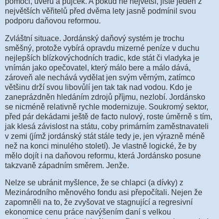
pomoci, úvěrů a půjček. A pokud ne největší, jistě jeden z
největších věřitelů před dvěma lety jasně podmínil svou
podporu daňovou reformou.
Zvláštní situace. Jordánský daňový systém je trochu
směšný, protože vybírá opravdu mizerné peníze v duchu
nejlepších blízkovýchodních tradic, kde stát či vladyka je
vnímán jako opečovatel, který málo bere a málo dává,
zároveň ale nechává vydělat jen svým věrným, zatímco
většinu drží svou libovůlí jen tak tak nad vodou. Kdo je
zaneprázdněn hledáním zdrojů příjmu, nezlobí. Jordánsko
se nicméně relativně rychle modernizuje. Soukromý sektor,
před pár dekádami ještě de facto nulový, roste úměrně s tím,
jak klesá závislost na státu, coby primárním zaměstnavateli
v zemi (jímž jordánský stát stále tedy je, jen výrazně méně
než na konci minulého století). Je vlastně logické, že by
mělo dojít i na daňovou reformu, která Jordánsko posune
takzvaně západním směrem. Jenže.
Nelze se ubránit myšlence, že se chlapci (a dívky) z
Mezinárodního měnového fondu asi přepočítali. Nejen že
zapomněli na to, že zvyšovat ve stagnující a regresivní
ekonomice cenu práce navýšením daní s velkou