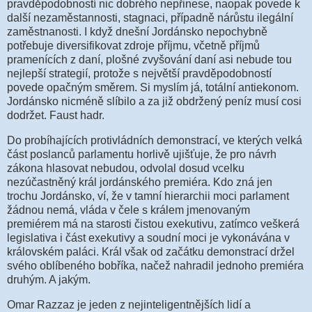
pravděpodobností nic dobrého nepřinese, naopak povede k
další nezaměstannosti, stagnaci, případně nárůstu ilegální
zaměstnanosti. I když dnešní Jordánsko nepochybně
potřebuje diversifikovat zdroje příjmu, včetně příjmů
pramenících z daní, plošné zvyšování daní asi nebude tou
nejlepší strategií, protože s největší pravděpodobností
povede opačným směrem. Si myslím já, totální antiekonom.
Jordánsko nicméně slíbilo a za již obdržený peníz musí cosi
dodržet. Faust hadr.
Do probíhajících protivládních demonstrací, ve kterých velká
část poslanců parlamentu horlivě ujišťuje, že pro návrh
zákona hlasovat nebudou, odvolal dosud vcelku
nezúčastněný král jordánského premiéra. Kdo zná jen
trochu Jordánsko, ví, že v tamní hierarchii moci parlament
žádnou nemá, vláda v čele s králem jmenovaným
premiérem má na starosti čistou exekutivu, zatímco veškerá
legislativa i část exekutivy a soudní moci je vykonávána v
královském paláci. Král však od začátku demonstrací držel
svého oblíbeného bobříka, načež nahradil jednoho premiéra
druhým. A jakým.
Omar Razzaz je jeden z nejinteligentnějších lidí a