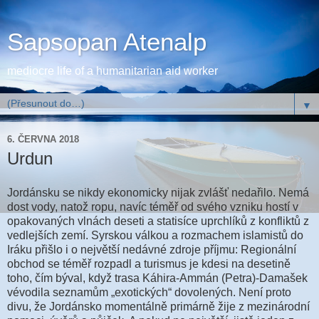
Sapsopan Atenalp
mediocre life of a humanitarian aid worker
▼
6. ČERVNA 2018
Urdun
Jordánsku se nikdy ekonomicky nijak zvlášť nedařilo. Nemá
dost vody, natož ropu, navíc téměř od svého vzniku hostí v
opakovaných vlnách deseti a statisíce uprchlíků z konfliktů z
vedlejších zemí. Syrskou válkou a rozmachem islamistů do
Iráku přišlo i o největší nedávné zdroje příjmu: Regionální
obchod se téměř rozpadl a turismus je kdesi na desetině
toho, čím býval, když trasa Káhira-Ammán (Petra)-Damašek
vévodila seznamům „exotických“ dovolených. Není proto
divu, že Jordánsko momentálně primárně žije z mezinárodní