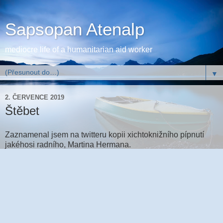
Sapsopan Atenalp
mediocre life of a humanitarian aid worker
▼
2. ČERVENCE 2019
Štěbet
Zaznamenal jsem na twitteru kopii xichtoknižního pípnutí
jakéhosi radního, Martina Hermana.