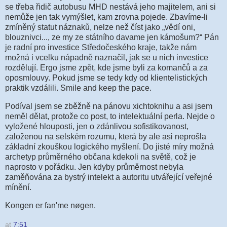
se třeba řidič autobusu MHD nestává jeho majitelem, ani si
nemůže jen tak vymýšlet, kam zrovna pojede. Zbavíme-li
zmíněný statut náznaků, nelze než číst jako „vědí oni,
blouznivci..., ze my ze státního davame jen kámošum?“ Pán
je radní pro investice Středočeského kraje, takže nám
možná i vcelku nápadně naznačil, jak se u nich investice
rozdělují. Ergo jsme zpět, kde jsme byli za komančů a za
oposmlouvy. Pokud jsme se tedy kdy od klientelistických
praktik vzdálili. Smile and keep the pace.
Podíval jsem se zběžně na pánovu xichtoknihu a asi jsem
neměl dělat, protože co post, to intelektuální perla. Nejde o
vyložené hlouposti, jen o zdánlivou sofistikovanost,
založenou na selském rozumu, která by ale asi neprošla
základní zkouškou logického myšlení. Do jisté míry možná
archetyp průměrného občana kdekoli na světě, což je
naprosto v pořádku. Jen kdyby průměrnost nebyla
zaměňována za bystrý intelekt a autoritu utvářející veřejné
mínění.
Kongen er fan'me nøgen.
at
7:51