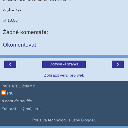
عيد مبارك
at
13:56
Žádné komentáře:
Okomentovat
‹
›
Domovská stránka
Zobrazit verzi pro web
PACHATEL ZNÁMÝ
PK
À bout de souffle
Zobrazit celý můj profil
Používá technologii služby
Blogger
.