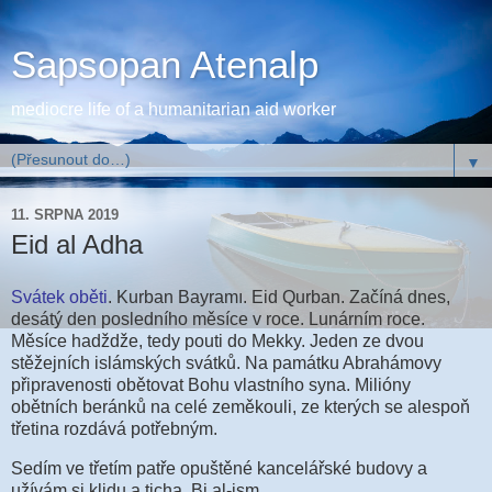
Sapsopan Atenalp
mediocre life of a humanitarian aid worker
▼
11. SRPNA 2019
Eid al Adha
Svátek oběti
. Kurban Bayramı. Eid Qurban. Začíná dnes,
desátý den posledního měsíce v roce. Lunárním roce.
Měsíce hadždže, tedy pouti do Mekky. Jeden ze dvou
stěžejních islámských svátků. Na památku Abrahámovy
připravenosti obětovat Bohu vlastního syna. Milióny
obětních beránků na celé zeměkouli, ze kterých se alespoň
třetina rozdává potřebným.
Sedím ve třetím patře opuštěné kancelářské budovy a
užívám si klidu a ticha. Bi al-ism...