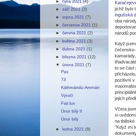
►
října 2021
(4)
Karačejev
jichž bylo
►
září 2021
(3)
ingušská 
►
srpna 2021
(7)
oba národy
►
července 2021
(1)
deportovan
národů pod
►
června 2021
(2)
►
května 2021
(3)
Když jsem 
►
dubna 2021
(1)
čečensko-r
kamarády, 
►
března 2021
(12)
třiadvacát
▼
února 2021
(7)
to se část
Pas
přicházelo
73
pozitivní 
maximalism
Káthmándú-Ammán
principiáln
Výročí
jejich před
Fiat lux
Včera jsem
Únor bílý II
si uvědomi
Únor bílý
na tbilisk
"Když mi t
►
ledna 2021
(9)
dokumenty,