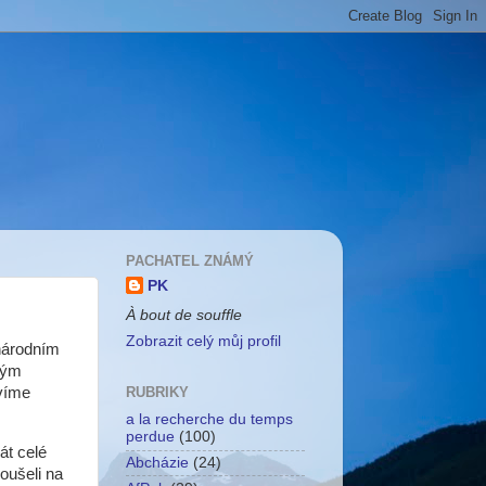
PACHATEL ZNÁMÝ
PK
À bout de souffle
Zobrazit celý můj profil
národním
vým
avíme
RUBRIKY
a la recherche du temps
perdue
(100)
át celé
Abcházie
(24)
oušeli na