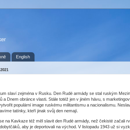
ker
mně
English
 2021
tum slaví zejména v Rusku. Den Rudé armády se stal ruským Mezi
a Dnem obránce vlasti. Stále totéž jen v jiném hávu, s marketingo
tvořit populární image ruskému militantismu a nacionalismu. Nesl
avíme tatínky, kteří jinak svůj den nemají.
se na Kavkaze též měl slavit den Rudé armády, než čekisté začali rv
dobytčáků, aby je deportovali na východ. V listopadu 1943 už si vyzk