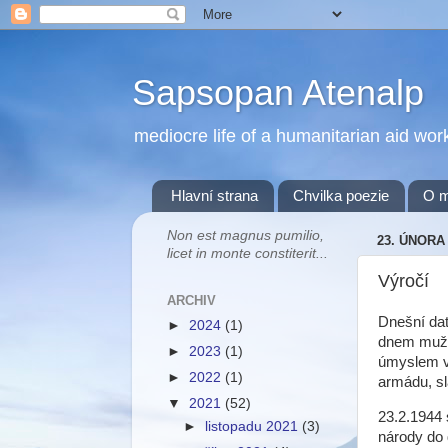
Sapsopan Atenalp
mediocre life of a humanitarian aid wor
Hlavní strana
Chvilka poezie
O 
Non est magnus pumilio,
23. ÚNORA
licet in monte constiterit...
Výročí
ARCHIV
Dnešní da
►
2024
(1)
dnem mužů 
►
2023
(1)
úmyslem vy
►
2022
(1)
armádu, sl
▼
2021
(52)
23.2.1944 
►
listopadu 2021
(3)
národy do 