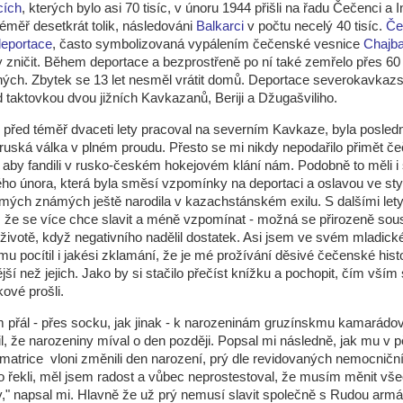
cích
, kterých bylo asi 70 tisíc, v únoru 1944 přišli na řadu Čečenci a 
 téměř desetkrát tolik, následováni
Balkarci
v počtu necelý 40 tisíc.
Če
deportace
, často symbolizovaná vypálením čečenské vesnice
Chajb
 zničit. Během deportace a bezprostřeně po ní také zemřelo přes 60
ých. Zbytek se 13 let nesměl vrátit domů. Deportace severokavkaz
 taktovkou dvou jižních Kavkazanů, Beriji a Džugašviliho.
před téměř dvaceti lety pracoval na severním Kavkaze, byla posled
uská válka v plném proudu. Přesto se mi nikdy nepodařilo přimět č
aby fandili v rusko-českém hokejovém klání nám. Podobně to měli i
ého února, která byla směsí vzpomínky na deportaci a oslavou ve st
 mých známých ještě narodila v kazachstánském exilu. S dalšími lety
, že se více chce slavit a méně vzpomínat - možná se přirozeně sous
v životě, když negativního nadělil dostatek. Asi jsem ve svém mladic
u pocítil i jakési zklamání, že je mé prožívání děsivé čečenské hist
ější než jejich. Jako by si stačilo přečíst knížku a pochopit, čím vším 
kové prošli.
 přál - přes socku, jak jinak - k narozeninám gruzínskmu kamarádov
l, že narozeniny míval o den později. Popsal mi následně, jak mu v pě
é matrice vloni změnili den narození, prý dle revidovaných nemocniční
o řekli, měl jsem radost a vůbec neprostestoval, že musím měnit vš
" napsal mi. Hlavně že už prý nemusí slavit společně s Rudou arm