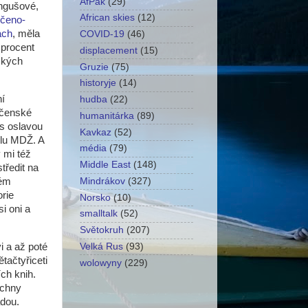
AfPak
(29)
Ingušové,
African skies
(12)
čeno-
ach
, měla
COVID-19
(46)
 procent
displacement
(15)
ských
Gruzie
(75)
historyje
(14)
ní
hudba
(22)
ečenské
humanitárka
(89)
 s oslavou
Kavkaz
(52)
ylu MDŽ. A
média
(79)
 mi též
Middle East
(148)
tředit na
kém
Mindrákov
(327)
orie
Norsko
(10)
si oni a
smalltalk
(52)
Světokruh
(207)
i a až poté
Velká Rus
(93)
tačtyřiceti
wolowyny
(229)
ch knih.
echny
ádou.