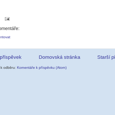
omentáře:
ntovat
 příspěvek
Domovská stránka
Starší 
e k odběru:
Komentáře k příspěvku (Atom)