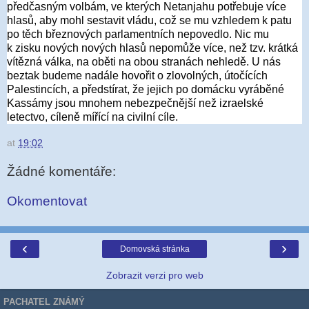
předčasným volbám, ve kterých Netanjahu potřebuje více
hlasů, aby mohl sestavit vládu, což se mu vzhledem k patu
po těch březnových parlamentních nepovedlo. Nic mu
k zisku nových nových hlasů nepomůže více, než tzv. krátká
vítězná válka, na oběti na obou stranách nehledě. U nás
beztak budeme nadále hovořit o zlovolných, útočících
Palestincích, a předstírat, že jejich po domácku vyráběné
Kassámy jsou mnohem nebezpečnější než izraelské
letectvo, cíleně mířící na civilní cíle.
at
19:02
Žádné komentáře:
Okomentovat
‹
›
Domovská stránka
Zobrazit verzi pro web
PACHATEL ZNÁMÝ