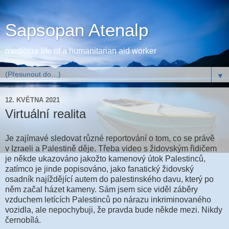
Sapsopan Atenalp
mediocre life of a humanitarian aid worker
▼
12. KVĚTNA 2021
Virtuální realita
Je zajímavé sledovat různé reportování o tom, co se právě
v Izraeli a Palestině děje. Třeba video s židovským řidičem
je někde ukazováno jakožto kamenový útok Palestinců,
zatímco je jinde popisováno, jako fanatický židovský
osadník najíždějící autem do palestinského davu, který po
něm začal házet kameny. Sám jsem sice viděl záběry
vzduchem letících Palestinců po nárazu inkriminovaného
vozidla, ale nepochybuji, že pravda bude někde mezi. Nikdy
černobílá.