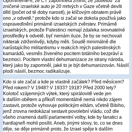
Opomineme-li, že ČT zapomněla zmínit, že „odvetou“ za
zničené izraelské auto je 20 mrtvých v Gaze včetně devíti
dětí (počet od té doby narostl), je klíčovým obratem právě
ono „v odvetě,“ protože kdo si začal se dokola používá jako
ospravedlnění primárně izraelských zvěrstev. Primárně
izraelských, protože Palestinci nemají zdaleka srovnatelné
prostředky k odvetě, byť nemám iluze, že by se nechovali
nikterak zdrženlivěji, kdyby měli. Soudě minimálně dle
narůstajícího militantismu v reakcích mých palestinských
kamarádů, vesměs živeného pocitem totálního bezpráví a
bezmoci. Pocitem vlastní dehumanizace ze strany národa,
který jako by zapomněl, jaké to je být dehumanizován. Násilí
plodí násilí, bezmoc radikalizuje.
Kdo si ale začal a kde je vlastně začátek? Před měsícem?
Před rokem? V 1948? V 1933? 1918? Před 2000 lety?
Kolotoč vzájemných výtek, který spirálovitě vede jen
k dalším obětem a příkoří momentálně nemá nikdo zájem
zastavit, protože vyhovuje politickým elitám, včetně Bibiho,
jenž zrovna nedokázal sestavit povolební vládu, což dle
všeho znamená další parlamentní volby, kde by fanatici a
hardlajneři mohli posílit. Aneb, jinými slovy, to, co se dnes
děje, se děje primárně proto, že Izrael spěje k dalším