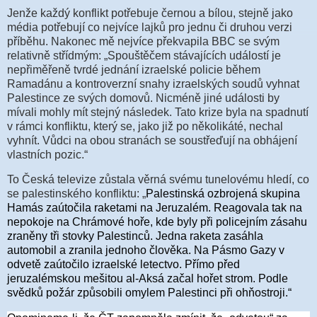
Jenže každý konflikt potřebuje černou a bílou, stejně jako
média potřebují co nejvíce lajků pro jednu či druhou verzi
příběhu. Nakonec mě nejvíce překvapila BBC se svým
relativně střídmým: „Spouštěčem stávajících událostí je
nepřiměřeně tvrdé jednání izraelské policie během
Ramadánu a kontroverzní snahy izraelských soudů vyhnat
Palestince ze svých domovů. Nicméně jiné události by
mívali mohly mít stejný následek. Tato krize byla na spadnutí
v rámci konfliktu, který se, jako již po několikáté, nechal
vyhnít. Vůdci na obou stranách se soustřeďují na obhájení
vlastních pozic.“
To Česká televize zůstala věrná svému tunelovému hledí, co
se palestinského konfliktu: „
Palestinská ozbrojená skupina
Hamás zaútočila raketami na Jeruzalém. Reagovala tak na
nepokoje na Chrámové hoře, kde byly při policejním zásahu
zraněny tři stovky Palestinců. Jedna raketa zasáhla
automobil a zranila jednoho člověka. Na Pásmo Gazy v
odvetě zaútočilo izraelské letectvo. Přímo před
jeruzalémskou mešitou al-Aksá začal hořet strom. Podle
svědků požár způsobili omylem Palestinci při ohňostroji.“