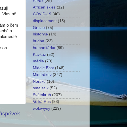
AfPak
(29)
African skies
(12)
ažuji
. Vlastně
COVID-19
(46)
displacement
(15)
 dám o čem
Gruzie
(75)
 sobě a
historyje
(14)
maloměstě
hudba
(22)
n on.
humanitárka
(89)
Kavkaz
(52)
média
(79)
Middle East
(148)
Mindrákov
(327)
Norsko
(10)
smalltalk
(52)
Světokruh
(207)
Velká Rus
(93)
wolowyny
(229)
příspěvek