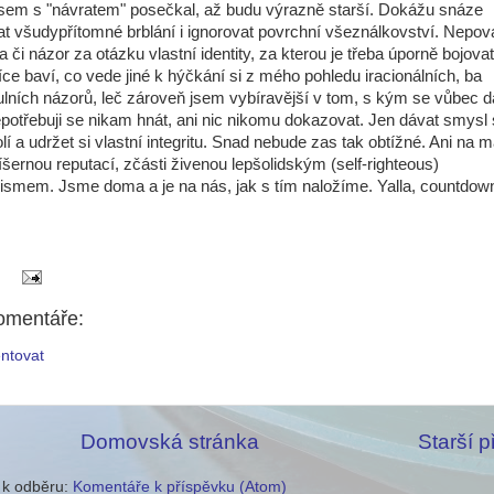
jsem s "návratem" posečkal, až budu výrazně starší. Dokážu snáze
vat všudypřítomné brblání i ignorovat povrchní všeználkovství. Nepov
 či názor za otázku vlastní identity, za kterou je třeba úporně bojovat
íce baví, co vede jiné k hýčkání si z mého pohledu iracionálních, ba
ních názorů, leč zároveň jsem vybíravější v tom, s kým se vůbec
epotřebuji se nikam hnát, ani nic nikomu dokazovat. Jen dávat smysl
í a udržet si vlastní integritu. Snad nebude zas tak obtížné. Ani na 
říšernou reputací, zčásti živenou lepšolidským (self-righteous)
ismem. Jsme doma a je na nás, jak s tím naložíme. Yalla, countdow
omentáře:
ntovat
Domovská stránka
Starší 
e k odběru:
Komentáře k příspěvku (Atom)