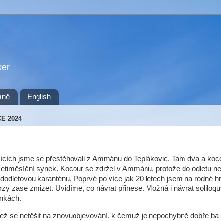
ker
mně
English
CE 2024
cích jsme se přestěhovali z Ammánu do Teplákovic. Tam dva a koco
etiměsíční synek. Kocour se zdržel v Ammánu, protože do odletu nes
ředodletovou karanténu. Poprvé po více jak 20 letech jsem na rodné h
brzy zase zmizet. Uvidíme, co návrat přinese. Možná i návrat soliloqu
ánkách.
ež se netěšit na znovuobjevování, k čemuž je nepochybně dobře ba 