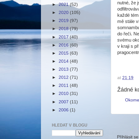
nutné, že 
►
2021
(52)
odfiltrová
►
2020
(105)
každé téma
►
2019
(97)
mě stále v
somnambul
►
2018
(79)
do řeči. N
►
2017
(40)
svému okol
►
2016
(60)
v kraji s p
pragocentr
►
2015
(63)
►
2014
(48)
►
2013
(77)
►
2012
(71)
at
21:19
►
2011
(48)
Žádné k
►
2010
(31)
Okome
►
2007
(11)
►
2006
(1)
HLEDAT V BLOGU
Přihlásit s