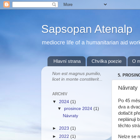
Sapsopan Atenalp
mediocre life of a humanitarian aid wor
Hlavní strana
Chvilka poezie
O 
Non est magnus pumilio,
5. PROSIN
licet in monte constiterit...
Návraty
ARCHIV
Po 45 měsí
▼
2024
(1)
dva a dvac
▼
prosince 2024
(1)
dotlačit p
Návraty
neplánuji 
těchto str
►
2023
(1)
Nelze se n
►
2022
(1)