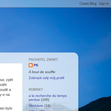
PACHATEL ZNÁMÝ
PK
À bout de souffle
Zobrazit celý můj profil
ur, zpět
tihl
roudě a
RUBRIKY
y-e na
a la recherche du temps
perdue
(100)
Abcházie
(24)
asi bylo