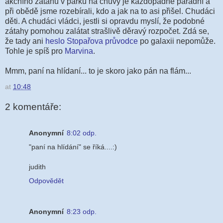
akčního zátahu v parku na chůvy je každopádně parádní a
při obědě jsme rozebírali, kdo a jak na to asi přišel. Chudáci
děti. A chudáci vládci, jestli si opravdu myslí, že podobné
zátahy pomohou zalátat strašlivě děravý rozpočet. Zdá se,
že tady ani
heslo Stopařova průvodce
po galaxii nepomůže.
Tohle je spíš pro
Marvina
.
Mmm, paní na hlídaní... to je skoro jako pán na flám...
at
10:48
2 komentáře:
Anonymní
8:02 odp.
"paní na hlídání" se říká....:)
judith
Odpovědět
Anonymní
8:23 odp.