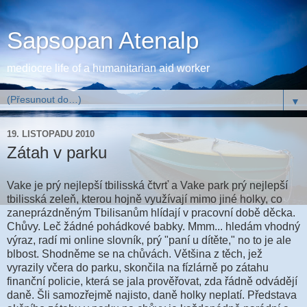
Sapsopan Atenalp
mediocre life of a humanitarian aid worker
▼
19. LISTOPADU 2010
Zátah v parku
Vake je prý nejlepší tbilisská čtvrť a Vake park prý nejlepší
tbilisská zeleň, kterou hojně využívají mimo jiné holky, co
zaneprázdněným Tbilisanům hlídají v pracovní době děcka.
Chůvy. Leč žádné pohádkové babky. Mmm... hledám vhodný
výraz, radí mi online slovník, prý "paní u dítěte," no to je ale
blbost. Shodněme se na chůvách. Většina z těch, jež
vyrazily včera do parku, skončila na fízlárně po zátahu
finanční policie, která se jala prověřovat, zda řádně odvádějí
daně. Šli samozřejmě najisto, daně holky neplatí. Představa