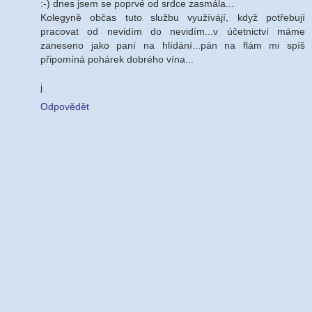
:-) dnes jsem se poprvé od srdce zasmála...
Kolegyně občas tuto službu využívájí, když potřebují
pracovat od nevidím do nevidím...v účetnictví máme
zaneseno jako paní na hlídání...pán na flám mi spíš
připomíná pohárek dobrého vína...
j
Odpovědět